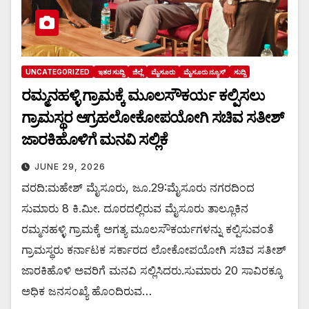
UNCATEGORIZED
ಇತರ ಸುದ್ದಿ
ಜಿಲ್ಲೆ
ಮೈಸೂರು
ಮೈಸೂರು ನ್ಯೂಸ್
ಸುದ್ದಿ
ರಮ್ಮನಹಳ್ಳಿ ಗ್ರಾಮಕ್ಕೆ ಮೂಲಸೌಕರ್ಯ ಕಲ್ಪಿಸಲು
ಗ್ರಾಮಸ್ಥರ ಆಗ್ರಹಲೋಕೋಪಯೋಗಿ ಸಚಿವ ಸತೀಶ್
ಜಾರಕಿಹೊಳಿಗೆ ಮನವಿ ಸಲ್ಲಿಕೆ
JUNE 29, 2026
ವರದಿ:ಮಹೇಶ್ ಮೈಸೂರು, ಜೂ.29:ಮೈಸೂರು ನಗರದಿಂದ
ಸುಮಾರು 8 ಕಿ.ಮೀ. ದೂರದಲ್ಲಿರುವ ಮೈಸೂರು ತಾಲ್ಲೂಕಿನ
ರಮ್ಮನಹಳ್ಳಿ ಗ್ರಾಮಕ್ಕೆ ಅಗತ್ಯ ಮೂಲಸೌಕರ್ಯಗಳನ್ನು ಕಲ್ಪಿಸುವಂತೆ
ಗ್ರಾಮಸ್ಥರು ಕರ್ನಾಟಕ ಸರ್ಕಾರದ ಲೋಕೋಪಯೋಗಿ ಸಚಿವ ಸತೀಶ್
ಜಾರಕಿಹೊಳಿ ಅವರಿಗೆ ಮನವಿ ಸಲ್ಲಿಸಿದರು.ಸುಮಾರು 20 ಸಾವಿರಕ್ಕೂ
ಅಧಿಕ ಜನಸಂಖ್ಯೆ ಹೊಂದಿರುವ…