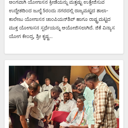
ಅಂಗವಾಗಿ ಯೋಗಾಸನ ಕ್ರೀಡೆಯನ್ನು ಮತ್ತಷ್ಟು ಉತ್ತೇಜಿಸುವ
ಉದ್ದೇಶದಿಂದ ಜುಲೈ 5ರಂದು ನಗರದಲ್ಲಿ ರಾಜ್ಯಮಟ್ಟದ ಶಾಲಾ-
ಕಾಲೇಜು ಯೋಗಾಸನ ಚಾಂಪಿಯನ್‌ಶಿಪ್ ಹಾಗೂ ರಾಷ್ಟ್ರಮಟ್ಟದ
ಮುಕ್ತ ಯೋಗಾಸನ ಸ್ಪರ್ಧೆಯನ್ನು ಆಯೋಜಿಸಲಾಗಿದೆ. ಜಿಕೆ ವಿನ್ಯಾಸ
ಯೋಗ ಕೇಂದ್ರ, ಶ್ರೀ ಕೃಷ್ಣ…