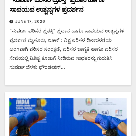
ಸಾವಯವ ಉತ್ಪನ್ನಗಳ ಪ್ರದರ್ಶನ
JUNE 17, 2026
“ಸುವರ್ಣ ಪರಿಸರ ಪ್ರಶಸ್ತಿ” ಪ್ರದಾನ ಹಾಗೂ ಸಾವಯವ ಉತ್ಪನ್ನಗಳ
ಪ್ರದರ್ಶನ ಮೈಸೂರು, ಜೂನ್ : ವಿಶ್ವ ಪರಿಸರ ದಿನಾಚರಣೆಯ
ಅಂಗವಾಗಿ ಪರಿಸರ ಸಂರಕ್ಷಣೆ, ಪರಿಸರ ಜಾಗೃತಿ ಹಾಗೂ ಪರಿಸರ
ಸೇವೆಯಲ್ಲಿ ವಿಶಿಷ್ಟ ಕೊಡುಗೆ ನೀಡಿರುವ ಸಾಧಕರನ್ನು ಗುರುತಿಸಿ
ಸುವರ್ಣ ಬೆಳಕು ಫೌಂಡೇಶನ್…