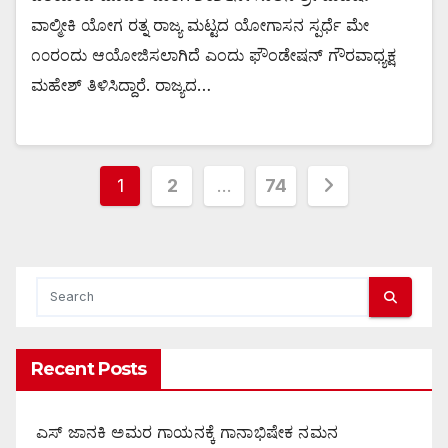
ವಾಲ್ಮೀಕಿ ಯೋಗ ರತ್ನ ರಾಜ್ಯ ಮಟ್ಟದ ಯೋಗಾಸನ ಸ್ಪರ್ಧೆ ಮೇ
೧೦ರಂದು ಆಯೋಜಿಸಲಾಗಿದೆ ಎಂದು ಫೌಂಡೇಷನ್ ಗೌರವಾಧ್ಯಕ್ಷ
ಮಹೇಶ್ ತಿಳಿಸಿದ್ದಾರೆ. ರಾಜ್ಯದ…
Posts
1
2
…
74
pagination
Recent Posts
ಎಸ್ ಜಾನಕಿ ಅಮರ ಗಾಯನಕ್ಕೆ ಗಾನಾಭಿಷೇಕ ನಮನ