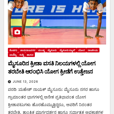
ಕೊಡಗು
ಚಾಮರಾಜನಗರ
ಮಂಡ್ಯ
ಮೈಸೂರು
ಮೈಸೂರು ನ್ಯೂಸ್
ಯೋಗ
ರಾಜಕೀಯ
ವಾಣಿಜ್ಯ
ಸುದ್ದಿ
ಹಾಸನ
ಮೈಸೂರಿನ ಕ್ರೀಡಾ ವಸತಿ ನಿಲಯಗಳಲ್ಲಿ ಯೋಗ
ತರಬೇತಿ ಆರಂಭಿಸಿ ಯೋಗ ಕ್ರೀಡೆಗೆ ಉತ್ತೇಜನ
JUNE 13, 2026
ವರದಿ :ಮಹೇಶ್ ನಾಯಕ್ ಮೈಸೂರು: ಮೈಸೂರು ನಗರ ಹಾಗೂ
ಗ್ರಾಮಾಂತರ ಭಾಗಗಳಲ್ಲಿ ಅನೇಕ ಪ್ರತಿಭಾವಂತ ಯೋಗ
ಕ್ರೀಡಾಪಟುಗಳು ಹೊರಹೊಮ್ಮುತ್ತಿದ್ದರೂ, ಅವರಿಗೆ ನಿರಂತರ
ತರಬೇತಿ, ತಾಂತ್ರಿಕ ಮಾರ್ಗದರ್ಶನ ಹಾಗೂ ಸ್ಪರ್ಧಾತ್ಮಕ ಅವಕಾಶಗಳ