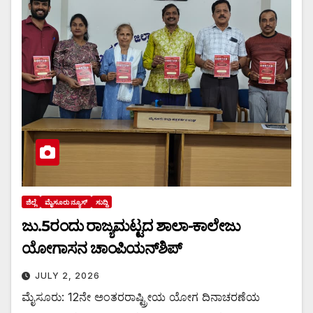
ಜಿಲ್ಲೆ
ಮೈಸೂರು ನ್ಯೂಸ್
ಸುದ್ದಿ
ಜು.5ರಂದು ರಾಜ್ಯಮಟ್ಟದ ಶಾಲಾ-ಕಾಲೇಜು
ಯೋಗಾಸನ ಚಾಂಪಿಯನ್‌ಶಿಪ್
JULY 2, 2026
ಮೈಸೂರು: 12ನೇ ಅಂತರರಾಷ್ಟ್ರೀಯ ಯೋಗ ದಿನಾಚರಣೆಯ