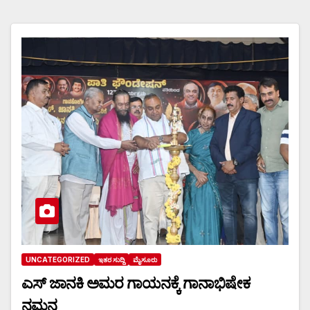
UNCATEGORIZED
ಇತರ ಸುದ್ದಿ
ಮೈಸೂರು
ಎಸ್ ಜಾನಕಿ ಅಮರ ಗಾಯನಕ್ಕೆ ಗಾನಾಭಿಷೇಕ
ನಮನ