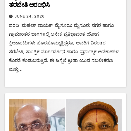
ತರಬೇತಿ ಆರಂಭಿಸಿ
JUNE 24, 2026
ವರದಿ :ಮಹೇಶ್ ನಾಯಕ್ ಮೈಸೂರು: ಮೈಸೂರು ನಗರ ಹಾಗೂ
ಗ್ರಾಮಾಂತರ ಭಾಗಗಳಲ್ಲಿ ಅನೇಕ ಪ್ರತಿಭಾವಂತ ಯೋಗ
ಕ್ರೀಡಾಪಟುಗಳು ಹೊರಹೊಮ್ಮುತ್ತಿದ್ದರೂ, ಅವರಿಗೆ ನಿರಂತರ
ತರಬೇತಿ, ತಾಂತ್ರಿಕ ಮಾರ್ಗದರ್ಶನ ಹಾಗೂ ಸ್ಪರ್ಧಾತ್ಮಕ ಅವಕಾಶಗಳ
ಕೊರತೆ ಕಂಡುಬರುತ್ತಿದೆ. ಈ ಹಿನ್ನೆಲೆ ಕ್ರೀಡಾ ಯುವ ಸಬಲೀಕರಣ
ಮತ್ತು…