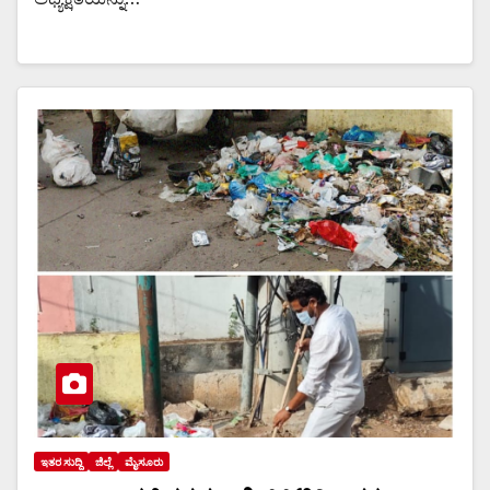
ಇತರ ಸುದ್ದಿ
ಜಿಲ್ಲೆ
ಮೈಸೂರು