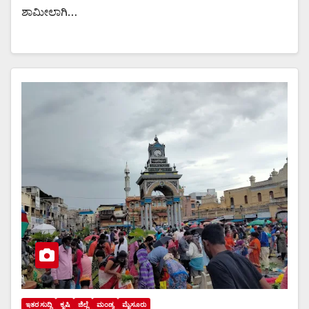
ಶಾಮೀಲಾಗಿ…
ಇತರ ಸುದ್ದಿ
ಕೃಷಿ
ಜಿಲ್ಲೆ
ಮಂಡ್ಯ
ಮೈಸೂರು