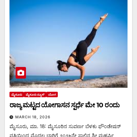
ಮೈಸೂರು
ಮೈಸೂರು ನ್ಯೂಸ್
ಯೋಗ
ರಾಜ್ಯ ಮಟ್ಟದ ಯೋಗಾಸನ ಸ್ಪರ್ಧೆ ಮೇ 10 ರಂದು
MARCH 18, 2026
ಮೈಸೂರು, ಮಾ. 18: ಮೈಸೂರಿನ ಸುವರ್ಣ ಬೆಳಕು ಫೌಂಡೇಷನ್
ವತಿಯಿಂದ ಮೊದಲ ಬಾರಿಗೆ ೨೦೨೬ನೇ ಸಾಲಿನ ಶ್ರೀ ಮಹರ್ಷಿ