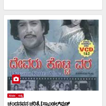
ಸಿನಿಮಾ
ಸುದ್ದಿ
ಚಂದನವನ ಚರಿತ್ರೆ [ಸ್ಯಾಂಡಲ್‌ವುಡ್