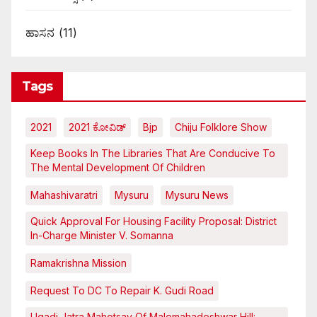
ಹಾಸನ
(11)
Tags
2021
2021 ಕೋವಿಡ್‌
Bjp
Chiju Folklore Show
Keep Books In The Libraries That Are Conducive To
The Mental Development Of Children
Mahashivaratri
Mysuru
Mysuru News
Quick Approval For Housing Facility Proposal: District
In-Charge Minister V. Somanna
Ramakrishna Mission
Request To DC To Repair K. Gudi Road
Ugadi Jatra Mahotsav Of Malemahadeshwar Hill: