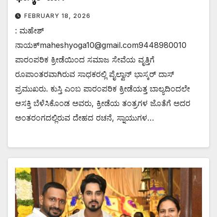
FEBRUARY 18, 2026
: ಮಹೇಶ್
ನಾಯಕ್maheshyoga10@gmail.com9448980010
ಪಾರಂಪರಿಕ ಕ್ರೀಡೆಯಿಂದ ಸಮಾಜ ಸೇವೆಯ ವೃತ್ತಿಗೆ
ರೂಪಾಂತರವಾಗಿರುವ ಸಾಧಕರಲ್ಲಿ ಪೈಲ್ವಾನ್ ಭಾಸ್ಕರ್ ದಾಸ್
ಪ್ರಮುಖರು. ಕುಸ್ತಿ ಎಂಬ ಪಾರಂಪರಿಕ ಕ್ರೀಡೆಯತ್ತ ಬಾಲ್ಯದಿಂದಲೇ
ಆಸಕ್ತಿ ಬೆಳೆಸಿಕೊಂಡ ಅವರು, ಕ್ರೀಡೆಯ ತಂತ್ರಗಳ ಜೊತೆಗೆ ಅದರ
ಅಂತರಂಗದಲ್ಲಿರುವ ದೇಹದ ರಚನೆ, ಸ್ನಾಯುಗಳ…