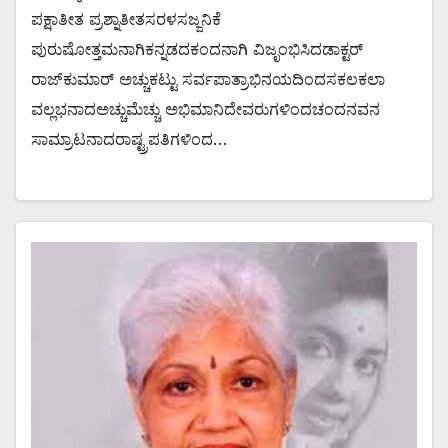
ಪಕ್ಷಾತೀತ ಪ್ರಶ್ನಾತೀತಸರಳಸಜ್ಜನಿಕೆ
ಪುರುಷೋತ್ತಮನಾಗಿಕನ್ನಡದಕಂದನಾಗಿ ವಿಜೃಂಭಿಸಿದಡಾಕ್ಟರ್
ರಾಜ್‌ಕುಮಾರ್ ಅಚ್ಚುಕಟ್ಟು ಸರ್ವಪಾತ್ರಾಭಿನಯದಿಂದಸಕಲಕಲಾ
ವಲ್ಲಭನಾದಅಚ್ಚುಮೆಚ್ಚು ಅಭಿಮಾನಿದೇವರುಗಳಿಂದಚಂದನವನ
ಸಾಮ್ರಾಟನಾದರಾಷ್ಟ್ರಪತಿಗಳಿಂದ…