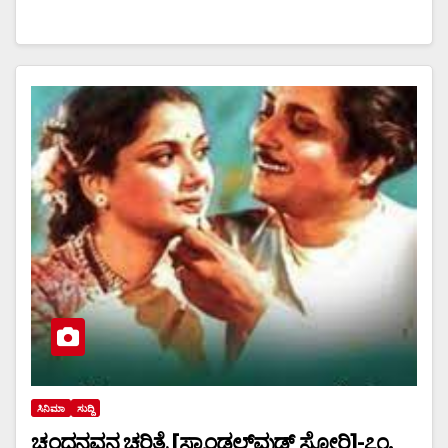
ಸಿನಿಮಾ
ಸುದ್ದಿ
ಚಂದನವನ ಚರಿತ್ರೆ [ಸ್ಯಾಂಡಲ್‌ವುಡ್ ಸ್ಟೋರಿ]-೭೧.