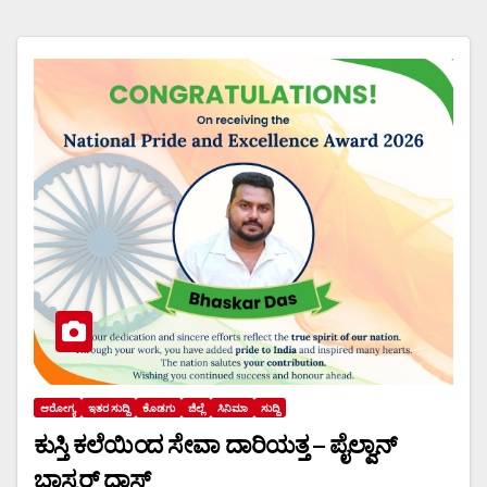
ಆರೋಗ್ಯ
ಇತರ ಸುದ್ದಿ
ಕೊಡಗು
ಜಿಲ್ಲೆ
ಸಿನಿಮಾ
ಸುದ್ದಿ
ಕುಸ್ತಿ ಕಲೆಯಿಂದ ಸೇವಾ ದಾರಿಯತ್ತ – ಪೈಲ್ವಾನ್
ಭಾಸ್ಕರ್ ದಾಸ್