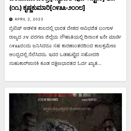
(೧೧.) ಕೃಷ್ಣಕುಮಾರಿ[೧೯೩೩-೨೦೧೮]
APRIL 2, 2023
ಬ್ರಿಟಿಷ್ ಆಡಳಿತ ಕಾಲದಲ್ಲಿ ಭಾರತ ದೇಶದ ಅವಿಭಜಿತ ಬಂಗಾಳ
ರಾಜ್ಯದ ೨೪ ಪರಗಣ ಜಿಲ್ಲೆಯ ನೌಹಾತಿಯಲ್ಲಿ ದಿನಾಂಕ ೬ನೇ ಮಾರ್ಚಿ
೧೯೩೩ರಂದು ಜನಿಸಿದರೂ ಸಹ ಕಾರಣಾಂತರದಿಂದ ಕಾಲಕ್ರಮೇಣ
ಆಂಧ್ರದಲ್ಲಿ ನೆಲೆಸಿದರು. ಇವರ ಒಡಹುಟ್ಟಿದ ಸಹೋದರಿ
ಸಾಹುಕಾರ್‌ಜಾನಕಿ ಕೂಡ ದಕ್ಷಿಣಭಾರತದ ಓರ್ವ ಖ್ಯಾತ…