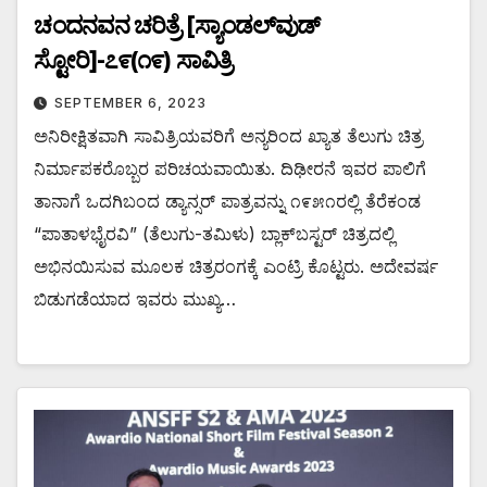
ಚಂದನವನ ಚರಿತ್ರೆ [ಸ್ಯಾಂಡಲ್‌ವುಡ್
ಸ್ಟೋರಿ]-೭೯(೧೯) ಸಾವಿತ್ರಿ
SEPTEMBER 6, 2023
ಅನಿರೀಕ್ಷಿತವಾಗಿ ಸಾವಿತ್ರಿಯವರಿಗೆ ಅನ್ಯರಿಂದ ಖ್ಯಾತ ತೆಲುಗು ಚಿತ್ರ
ನಿರ್ಮಾಪಕರೊಬ್ಬರ ಪರಿಚಯವಾಯಿತು. ದಿಢೀರನೆ ಇವರ ಪಾಲಿಗೆ
ತಾನಾಗೆ ಒದಗಿಬಂದ ಡ್ಯಾನ್ಸರ್ ಪಾತ್ರವನ್ನು ೧೯೫೧ರಲ್ಲಿ ತೆರೆಕಂಡ
“ಪಾತಾಳಭೈರವಿ” (ತೆಲುಗು-ತಮಿಳು) ಬ್ಲಾಕ್‌ಬಸ್ಟರ್ ಚಿತ್ರದಲ್ಲಿ
ಅಭಿನಯಿಸುವ ಮೂಲಕ ಚಿತ್ರರಂಗಕ್ಕೆ ಎಂಟ್ರಿ ಕೊಟ್ಟರು. ಅದೇವರ್ಷ
ಬಿಡುಗಡೆಯಾದ ಇವರು ಮುಖ್ಯ…