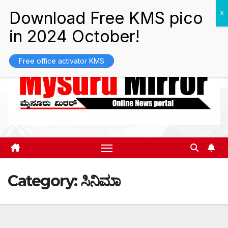
Skip
Fri. Aug 7th, 2026
9:03:47 AM
to
content
Free office activator KMS
Category:
ಸಿನಿಮಾ