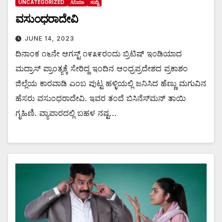
UNCATEGORIZED
ಸಿನಿಮಾ
ಸುದ್ದಿ
ವಸುಂಧರಾದೇವಿ
JUNE 14, 2023
ದಿನಾಂಕ ೧೬ನೇ ಆಗಸ್ಟ್ ೧೯೩೯ರಂದು ಬ್ರಿಟಿಷ್ ಇಂಡಿಯಾದ
ಮದ್ರಾಸ್ ಪ್ರಾಂತ್ಯಕ್ಕೆ ಸೇರಿದ್ದ ಇಂದಿನ ಆಂಧ್ರಪ್ರದೇಶದ ಪ್ರಕಾಶಂ
ಜಿಲ್ಲೆಯ ಕಾರವಾಡಿ ಎಂಬ ಪುಟ್ಟ ಹಳ್ಳಿಯಲ್ಲಿ ಜನಿಸಿದ ಹೆಣ್ಣು ಮಗುವಿನ
ಹೆಸರು ವಸುಂಧರಾದೇವಿ. ಇವರ ತಂದೆ ಬಿಸಿನೆಸ್‌ಮನ್ ತಾಯಿ
ಗೃಹಿಣಿ. ವ್ಯಾಪಾರದಲ್ಲಿ ಬಹಳ ನಷ್ಟ…