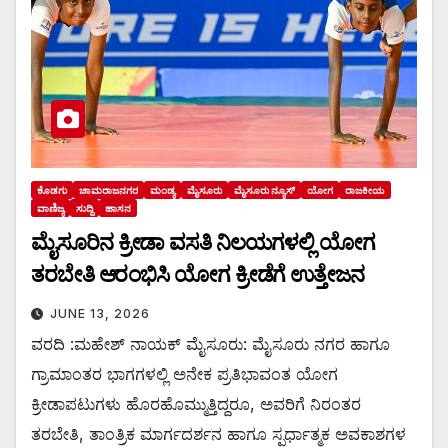
ಕೊಡಗು
ಚಾಮರಾಜನಗರ
ಮಂಡ್ಯ
ಮೈಸೂರು
ಮೈಸೂರು ನ್ಯೂಸ್
ಯೋಗ
ರಾಜಕೀಯ
ವಾಣಿಜ್ಯ
ಸುದ್ದಿ
ಹಾಸನ
ಮೈಸೂರಿನ ಕ್ರೀಡಾ ವಸತಿ ನಿಲಯಗಳಲ್ಲಿ ಯೋಗ
ತರಬೇತಿ ಆರಂಭಿಸಿ ಯೋಗ ಕ್ರೀಡೆಗೆ ಉತ್ತೇಜನ
JUNE 13, 2026
ವರದಿ :ಮಹೇಶ್ ನಾಯಕ್ ಮೈಸೂರು: ಮೈಸೂರು ನಗರ ಹಾಗೂ
ಗ್ರಾಮಾಂತರ ಭಾಗಗಳಲ್ಲಿ ಅನೇಕ ಪ್ರತಿಭಾವಂತ ಯೋಗ
ಕ್ರೀಡಾಪಟುಗಳು ಹೊರಹೊಮ್ಮುತ್ತಿದ್ದರೂ, ಅವರಿಗೆ ನಿರಂತರ
ತರಬೇತಿ, ತಾಂತ್ರಿಕ ಮಾರ್ಗದರ್ಶನ ಹಾಗೂ ಸ್ಪರ್ಧಾತ್ಮಕ ಅವಕಾಶಗಳ