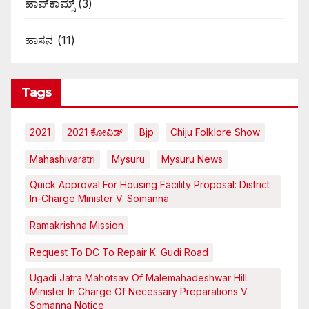
ಹಾಪ್‌ಕಾಮ್ಸ್‌
(3)
ಹಾಸನ
(11)
Tags
2021
2021 ಕೋವಿಡ್‌
Bjp
Chiju Folklore Show
Mahashivaratri
Mysuru
Mysuru News
Quick Approval For Housing Facility Proposal: District
In-Charge Minister V. Somanna
Ramakrishna Mission
Request To DC To Repair K. Gudi Road
Ugadi Jatra Mahotsav Of Malemahadeshwar Hill:
Minister In Charge Of Necessary Preparations V.
Somanna Notice