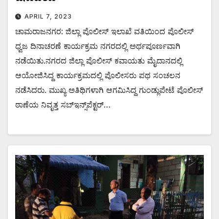
APRIL 7, 2023
ಚಾಮರಾಜನಗರ: ಜಿಲ್ಲಾ ಪೊಲೀಸ್ ಇಲಾಖೆ ವತಿಯಿಂದ ಪೊಲೀಸ್
ಧ್ವಜ ದಿನಾಚರಣೆ ಕಾರ್ಯಕ್ರಮ ನಗರದಲ್ಲಿ ಅರ್ಥಪೂರ್ಣವಾಗಿ
ನಡೆಯಿತು.ನಗರದ ಜಿಲ್ಲಾ ಪೊಲೀಸ್ ಕವಾಯತು ಮೈದಾನದಲ್ಲಿ
ಆಯೋಜಿಸಿದ್ದ ಕಾರ್ಯಕ್ರಮದಲ್ಲಿ ಪೊಲೀಸರು ಪಥ ಸಂಚಲನ
ನಡೆಸಿದರು. ಮುಖ್ಯ ಅತಿಥಿಗಳಾಗಿ ಆಗಮಿಸಿದ್ದ ಗುಂಡ್ಲುಪೇಟೆ ಪೊಲೀಸ್
ಠಾಣೆಯ ನಿವೃತ್ತ ಸಬ್‌ಇನ್ಸ್‌ಪೆಕ್ಟರ್…