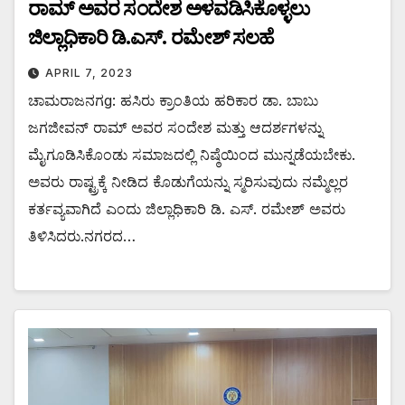
ರಾಮ್ ಅವರ ಸಂದೇಶ ಅಳವಡಿಸಿಕೊಳ್ಳಲು
ಜಿಲ್ಲಾಧಿಕಾರಿ ಡಿ.ಎಸ್. ರಮೇಶ್ ಸಲಹೆ
APRIL 7, 2023
ಚಾಮರಾಜನಗg: ಹಸಿರು ಕ್ರಾಂತಿಯ ಹರಿಕಾರ ಡಾ. ಬಾಬು
ಜಗಜೀವನ್ ರಾಮ್ ಅವರ ಸಂದೇಶ ಮತ್ತು ಆದರ್ಶಗಳನ್ನು
ಮೈಗೂಡಿಸಿಕೊಂಡು ಸಮಾಜದಲ್ಲಿ ನಿಷ್ಠೆಯಿಂದ ಮುನ್ನಡೆಯಬೇಕು.
ಅವರು ರಾಷ್ಟ್ರಕ್ಕೆ ನೀಡಿದ ಕೊಡುಗೆಯನ್ನು ಸ್ಮರಿಸುವುದು ನಮ್ಮೆಲ್ಲರ
ಕರ್ತವ್ಯವಾಗಿದೆ ಎಂದು ಜಿಲ್ಲಾಧಿಕಾರಿ ಡಿ. ಎಸ್. ರಮೇಶ್ ಅವರು
ತಿಳಿಸಿದರು.ನಗರದ…