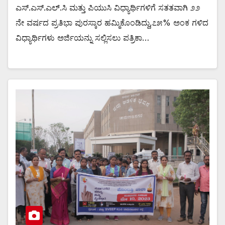
ಎಸ್.ಎಸ್.ಎಲ್.ಸಿ ಮತ್ತು ಪಿಯುಸಿ ವಿಧ್ಯಾರ್ಥಿಗಳಿಗೆ ಸತತವಾಗಿ ೨೨
ನೇ ವರ್ಷದ ಪ್ರತಿಭಾ ಪುರಸ್ಕಾರ ಹಮ್ಮಿಕೊಂಡಿದ್ದು,೭೫% ಅಂಕ ಗಳಿದ
ವಿಧ್ಯಾರ್ಥಿಗಳು ಅರ್ಜಿಯನ್ನು ಸಲ್ಲಿಸಲು ಪತ್ರಿಕಾ…