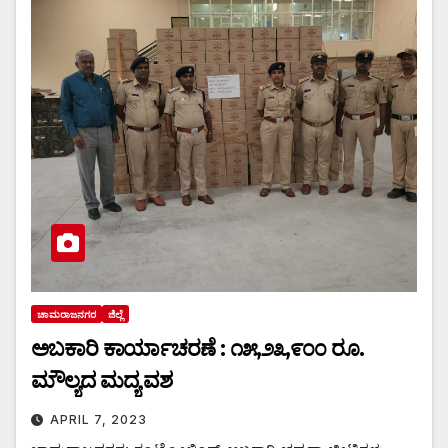
ಚಾಮರಾಜನಗರ
ಜಿಲ್ಲೆ
ಅಬಕಾರಿ ಕಾರ್ಯಾಚರಣೆ : ೧೫,೨೩,೯೦೦ ರೂ.
ಮೌಲ್ಯದ ಮದ್ಯ ವಶ
APRIL 7, 2023