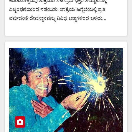
ಕೊಂಡೋತ್ಸವವು ಶುಕ್ರವಾರ ಸಹಸ್ರಾರು ಭಕ್ತರ ಸಮ್ಮುಖದಲ್ಲಿ
ವಿಜೃಂಭಣೆಯಿಂದ ನಡೆಯಿತು. ಜಾತ್ರೆಯ ಹಿನ್ನೆಲೆಯಲ್ಲಿ ಪ್ರತಿ
ವರ್ಷದಂತೆ ದೇವಸ್ಥಾನವನ್ನು ವಿವಿಧ ಬಣ್ಣಗಳಿಂದ ಬಳಿದು…