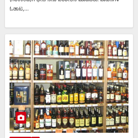
ಓಡಾಟ,…