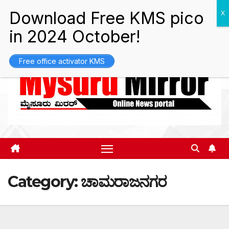
Skip
Sun. Aug 9th, 2026
7:15:39 PM
to
content
Free office activator KMS
Category:
ಚಾಮರಾಜನಗರ