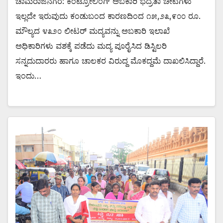
ಚಾಮರಾಜನಗರ: ಕಂಟ್ರೋಲಿಂಗ್ ಅಬಕಾರಿ ಭದ್ರತಾ ಚೀಟಿಗಳು
ಇಲ್ಲದೇ ಇರುವುದು ಕಂಡುಬಂದ ಕಾರಣದಿಂದ ೧೫,೨೩,೯೦೦ ರೂ.
ಮೌಲ್ಯದ ೪೩೨೦ ಲೀಟರ್ ಮದ್ಯವನ್ನು ಅಬಕಾರಿ ಇಲಾಖೆ
ಅಧಿಕಾರಿಗಳು ವಶಕ್ಕೆ ಪಡೆದು ಮದ್ಯ ಪೂರೈಸಿದ ಡಿಸ್ಟಿಲರಿ
ಸನ್ನದುದಾರರು ಹಾಗೂ ಚಾಲಕರ ವಿರುದ್ದ ಮೊಕದ್ದಮೆ ದಾಖಲಿಸಿದ್ದಾರೆ.
ಇಂದು…