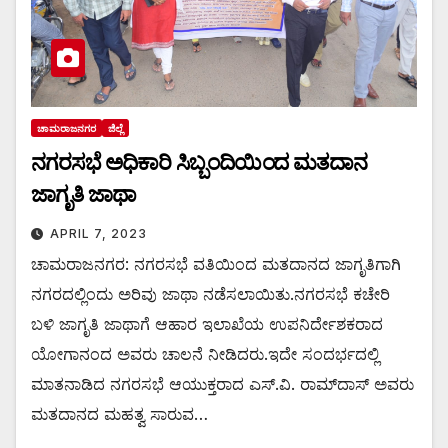
ಚಾಮರಾಜನಗರ
ಜಿಲ್ಲೆ
ನಗರಸಭೆ ಅಧಿಕಾರಿ ಸಿಬ್ಬಂದಿಯಿಂದ ಮತದಾನ
ಜಾಗೃತಿ ಜಾಥಾ
APRIL 7, 2023
ಚಾಮರಾಜನಗರ: ನಗರಸಭೆ ವತಿಯಿಂದ ಮತದಾನದ ಜಾಗೃತಿಗಾಗಿ
ನಗರದಲ್ಲಿಂದು ಅರಿವು ಜಾಥಾ ನಡೆಸಲಾಯಿತು.ನಗರಸಭೆ ಕಚೇರಿ
ಬಳಿ ಜಾಗೃತಿ ಜಾಥಾಗೆ ಆಹಾರ ಇಲಾಖೆಯ ಉಪನಿರ್ದೇಶಕರಾದ
ಯೋಗಾನಂದ ಅವರು ಚಾಲನೆ ನೀಡಿದರು.ಇದೇ ಸಂದರ್ಭದಲ್ಲಿ
ಮಾತನಾಡಿದ ನಗರಸಭೆ ಆಯುಕ್ತರಾದ ಎಸ್.ವಿ. ರಾಮ್‌ದಾಸ್ ಅವರು
ಮತದಾನದ ಮಹತ್ವ ಸಾರುವ…