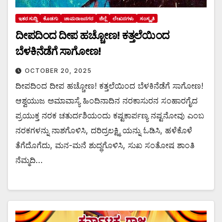
ಇತರ ಸುದ್ದಿ
ಕೊಡಗು
ಚಾಮರಾಜನಗರ
ಜಿಲ್ಲೆ
ಲೇಖನಗಳು
ಸಂಸ್ಕೃತಿ
ದೀಪದಿಂದ ದೀಪ ಹಚ್ಚೋಣ! ಕತ್ತಲೆಯಿಂದ
ಬೆಳಕಿನೆಡೆಗೆ ಸಾಗೋಣ!
OCTOBER 20, 2025
ದೀಪದಿಂದ ದೀಪ ಹಚ್ಚೋಣ! ಕತ್ತಲೆಯಿಂದ ಬೆಳಕಿನೆಡೆಗೆ ಸಾಗೋಣ!
ಆಶ್ವಯುಜ ಅಮಾವಾಸ್ಯೆ ಹಿಂದಿನಾದಿನ ನರಕಾಸುರನ ಸಂಹಾರಗೈದ
ಪ್ರಯುಕ್ತ ನರಕ ಚತುರ್ದಶಿಯಂದು ಕಷ್ಟಕಾರ್ಪಣ್ಯ ನಷ್ಟನೋವು ಎಂಬ
ನರಕಗಳನ್ನು ನಾಶಗೊಳಿಸಿ, ದರಿದ್ರಲಕ್ಷ್ಮಿ ಯನ್ನು ಓಡಿಸಿ, ಹಳೆಕೊಳೆ
ತೆಗೆದೊಗೆದು, ಮನ-ಮನೆ ಶುದ್ಧಗೊಳಿಸಿ, ಸುಖ ಸಂತೋಷ ಶಾಂತಿ
ನೆಮ್ಮದಿ…