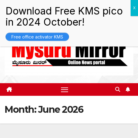
Skip
Sun. Aug 9th, 2026
9:08:01 AM
to
content
Free office activator KMS
Month:
June 2026