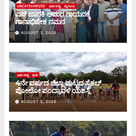
UNCATEGORIZED
ಇತರ ಸುದ್ದಿ
ಮೈಸೂರು
ಎಸ್ ಜಾನಕಿ ಅಮರ ಗಾಯನಕ್ಕೆ
ಗಾನಾಭಿಷೇಕ ನಮನ
AUGUST 3, 2026
ಇತರ ಸುದ್ದಿ
ಕ್ರೀಡೆ
4ನೇ ವರ್ಷದ ಜಿಲ್ಲಾ ಮಟ್ಟದ ಸೈಕಲ್
ಪೋಲೋ ಪಂದ್ಯಾವಳಿ ಯಶಸ್ವಿ
AUGUST 3, 2026