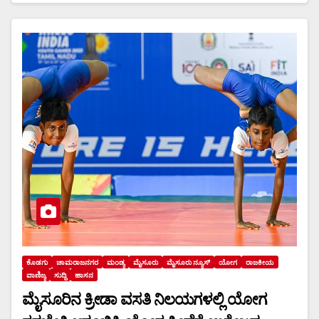
ಕೊಡಗು
ಚಾಮರಾಜನಗರ
ಮಂಡ್ಯ
ಮೈಸೂರು
ಮೈಸೂರು ನ್ಯೂಸ್
ಯೋಗ
ರಾಜಕೀಯ
ವಾಣಿಜ್ಯ
ಸುದ್ದಿ
ಹಾಸನ
ಮೈಸೂರಿನ ಕ್ರೀಡಾ ವಸತಿ ನಿಲಯಗಳಲ್ಲಿ ಯೋಗ