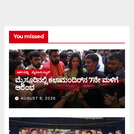
You missed
ಇತರ ಸುದ್ದಿ
ಮೈಸೂರು ನ್ಯೂಸ್
ಮೈಸೂರಿನಲ್ಲಿ ಕಲಾಮಂದಿರ್‌ನ 7ನೇ ಮಳಿಗೆ
ಆರಂಭ
AUGUST 8, 2026