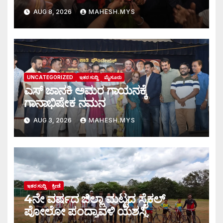
AUG 8, 2026
MAHESH.MYS
UNCATEGORIZED
ಇತರ ಸುದ್ದಿ
ಮೈಸೂರು
ಎಸ್ ಜಾನಕಿ ಅಮರ ಗಾಯನಕ್ಕೆ
ಗಾನಾಭಿಷೇಕ ನಮನ
AUG 3, 2026
MAHESH.MYS
ಇತರ ಸುದ್ದಿ
ಕ್ರೀಡೆ
4ನೇ ವರ್ಷದ ಜಿಲ್ಲಾ ಮಟ್ಟದ ಸೈಕಲ್
ಪೋಲೋ ಪಂದ್ಯಾವಳಿ ಯಶಸ್ವಿ