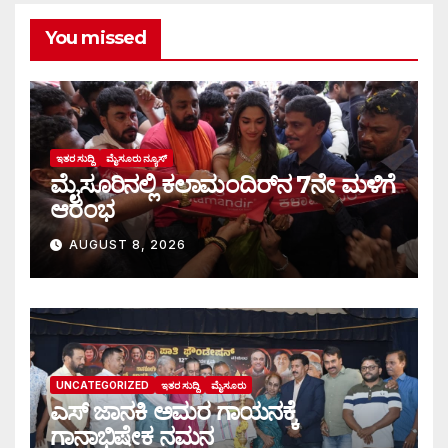
You missed
ಇತರ ಸುದ್ದಿ
ಮೈಸೂರು ನ್ಯೂಸ್
ಮೈಸೂರಿನಲ್ಲಿ ಕಲಾಮಂದಿರ್‌ನ 7ನೇ ಮಳಿಗೆ
ಆರಂಭ
AUGUST 8, 2026
UNCATEGORIZED
ಇತರ ಸುದ್ದಿ
ಮೈಸೂರು
ಎಸ್ ಜಾನಕಿ ಅಮರ ಗಾಯನಕ್ಕೆ
ಗಾನಾಭಿಷೇಕ ನಮನ