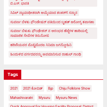
ಬಿ.ಎಸ್. ಭಾರತಿ
ಸಿವಿಲ್ ನ್ಯಾಯಾಧೀಶರಾಗಿ ಆಯ್ಕೆಯಾದ ಶಂಕರ್‌ಗೆ ಸನ್ಮಾನ
ಸುವರ್ಣ ಬೆಳಕು ಫೌಂಡೇಷನ್ ವತಿಯಿಂದ ಬೃಹತ್ ಆರೋಗ್ಯ ತಪಾಸಣಾ
ಸುವರ್ಣ ಬೆಳುಕು ಫೌಂಢೇಶನ್ ನ ಆರಂಭದ ಹೆಜ್ಜೆಗಳ ಹಾದಿಯಲ್ಲಿ
ಸಾಮಾಜಿಕ ಸೇವೆಗಳ ಕಿರುನೋಟ
ಹರಿಣಿಯವರ ಮೊಟ್ಟಮೊದಲ ಸಿನಿಮಾ ಜಗನ್ಮೋಹಿನಿ
ಹಿಂದುಳಿದ ವರ್ಗದವರನ್ನು ಅವಮಾನಿಸುವ ರಾಹುಲ್ ಗಾಂಧಿ
Tags
2021
2021 ಕೋವಿಡ್‌
Bjp
Chiju Folklore Show
Mahashivaratri
Mysuru
Mysuru News
Quick Approval For Housing Facility Proposal: District