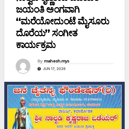
ಜಯಂತಿ ಅಂಗವಾಗಿ
“ಮರೆಯೋದುಂಟೆ ಮೈಸೂರು
ದೊರೆಯ” ಸಂಗೀತ
ಕಾರ್ಯಕ್ರಮ
By
mahesh.mys
JUN 17, 2026