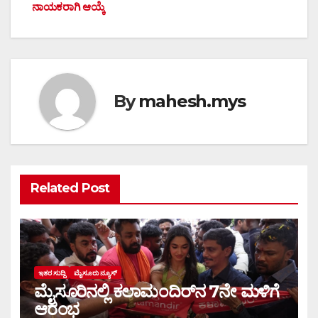
ನಾಯಕರಾಗಿ ಆಯ್ಕೆ
By
mahesh.mys
Related Post
ಇತರ ಸುದ್ದಿ
ಮೈಸೂರು ನ್ಯೂಸ್
ಮೈಸೂರಿನಲ್ಲಿ ಕಲಾಮಂದಿರ್‌ನ 7ನೇ ಮಳಿಗೆ
ಆರಂಭ