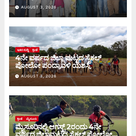
AUGUST 3, 2026
ಇತರ ಸುದ್ದಿ
ಕ್ರೀಡೆ
4ನೇ ವರ್ಷದ ಜಿಲ್ಲಾ ಮಟ್ಟದ ಸೈಕಲ್
ಪೋಲೋ ಪಂದ್ಯಾವಳಿ ಯಶಸ್ವಿ
AUGUST 3, 2026
ಕ್ರೀಡೆ
ಮೈಸೂರು
ಮೈಸೂರಿನಲ್ಲಿ ಆಗಸ್ಟ್‌ 2ರಂದು 4ನೇ
ವರ್ಷದ ಜಿಲ್ಲಾಮಟ್ಟದ ಸೈಕಲ್ ಪೋಲೋ