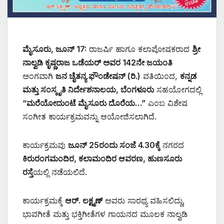
ಮೈಸೂರು, ಜೂನ್ 17:
ರಾಜರ್ಷಿ ಹಾಗೂ ಕಲಾಪೋಷಕರಾದ
ಶ್ರೀ
ನಾಲ್ವಡಿ ಕೃಷ್ಣರಾಜ ಒಡೆಯರ್ ಅವರ 142ನೇ ಜಯಂತಿ
ಅಂಗವಾಗಿ
ಜನ ಚೈತನ್ಯ ಫೌಂಡೇಷನ್ (ರಿ.)
ವತಿಯಿಂದ,
ಕನ್ನಡ
ಮತ್ತು ಸಂಸ್ಕೃತಿ ನಿರ್ದೇಶನಾಲಯ, ಬೆಂಗಳೂರು
ಸಹಯೋಗದಲ್ಲಿ
“ಮರೆಯೋದುಂಟೆ ಮೈಸೂರು ದೊರೆಯ…”
ಎಂಬ ವಿಶೇಷ
ಸಂಗೀತ ಕಾರ್ಯಕ್ರಮವನ್ನು ಆಯೋಜಿಸಲಾಗಿದೆ.
ಕಾರ್ಯಕ್ರಮವು
ಜೂನ್ 25ರಂದು ಸಂಜೆ 4.30ಕ್ಕೆ
ನಗರದ
ಕಿರುರಂಗಮಂದಿರ, ಕಲಾಮಂದಿರ ಆವರಣ, ಹುಣಸೂರು
ರಸ್ತೆ
ಯಲ್ಲಿ ನಡೆಯಲಿದೆ.
ಕಾರ್ಯಕ್ರಮಕ್ಕೆ
ಆರ್. ಲಕ್ಷ್ಮಣ್
ಅವರು ಸಾರಥ್ಯ ವಹಿಸಲಿದ್ದು,
ಭಾವಗೀತೆ ಮತ್ತು ಭಕ್ತಿಗೀತೆಗಳ ಗಾಯನದ ಮೂಲಕ ನಾಲ್ವಡಿ