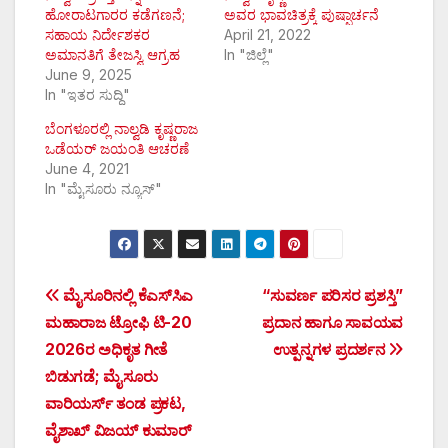
ಹೋರಾಟಗಾರರ ಕಡೆಗಣನೆ;
ಅವರ ಭಾವಚಿತ್ರಕ್ಕೆ ಪುಷ್ಪಾರ್ಚನೆ
ಸಹಾಯ ನಿರ್ದೇಶಕರ
April 21, 2022
ಅಮಾನತಿಗೆ ತೇಜಸ್ವಿ ಆಗ್ರಹ
In "ಜಿಲ್ಲೆ"
June 9, 2025
In "ಇತರ ಸುದ್ದಿ"
ಬೆಂಗಳೂರಲ್ಲಿ ನಾಲ್ವಡಿ ಕೃಷ್ಣರಾಜ
ಒಡೆಯರ್ ಜಯಂತಿ ಆಚರಣೆ
June 4, 2021
In "ಮೈಸೂರು ನ್ಯೂಸ್"
Post
ಮೈಸೂರಿನಲ್ಲಿ ಕೆಎಸ್‌ಸಿಎ
“ಸುವರ್ಣ ಪರಿಸರ ಪ್ರಶಸ್ತಿ”
ಮಹಾರಾಜ ಟ್ರೋಫಿ ಟಿ-20
ಪ್ರದಾನ ಹಾಗೂ ಸಾವಯವ
navigation
2026ರ ಅಧಿಕೃತ ಗೀತೆ
ಉತ್ಪನ್ನಗಳ ಪ್ರದರ್ಶನ
ಬಿಡುಗಡೆ; ಮೈಸೂರು
ವಾರಿಯರ್ಸ್ ತಂಡ ಪ್ರಕಟ,
ವೈಶಾಖ್ ವಿಜಯ್ ಕುಮಾರ್