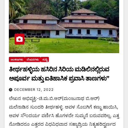
ಅಂಕಣಗಳು
ಲೇಖನಗಳು
ಸುದ್ದಿ
ತೀರ್ಥಹಳ್ಳಿಯ ಹಸಿರಿನ ಸಿರಿಯ ಮಡಿಲಿನಲ್ಲಿರುವ
ಅಪೂರ್ವ ಮತ್ತು ಐತಿಹಾಸಿಕ ಪ್ರವಾಸಿ ತಾಣಗಳು”
DECEMBER 12, 2022
ಲೇಖನ ಅಭಿವ್ಯಕ್ತಿ:-ಚಿ.ಮ.ಬಿ.ಆರ್(ಮಂಜುನಾಥ ಬಿ.ಆರ್)
ಮಲೆನಾಡಿನ ಸುಂದರಿ ತೀರ್ಥಹಳ್ಳಿ. ಅವಳ ಸೊಬಗಿಗೆ ಕಣ್ಣು ಹಾಯಿಸಿ,
ಅವಳ ಸೌಂದರ್ಯ ವರ್ಣಿಸಿ ಹೊಗಳದೇ ಸುಮ್ಮನೆ ಬರುವವರಿಲ್ಲ. ಎತ್ತ
ನೋಡಿದರೂ ಎತ್ತರದ ವಿಧವಿಧವಾದ ಸಹ್ಯಾದ್ರಿಯ ನಿತ್ಯಹರಿದ್ವರ್ಣದ