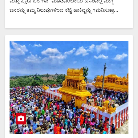
ಮತ್ತು ಪ್ರಾಣಿ ಬಲಿಗಳು, ಮೂಢನಂಬಿಕೆಯ ಹೆಸರಿನಲ್ಲಿ ಮುಗ್ಧ
ಜನರನ್ನು ತಮ್ಮ ನಿಲುವುಗಳಿಂದ ಕಟ್ಟಿ ಹಾಕಿದ್ದನ್ನು ಗಮನಿಸುತ್ತಾ…