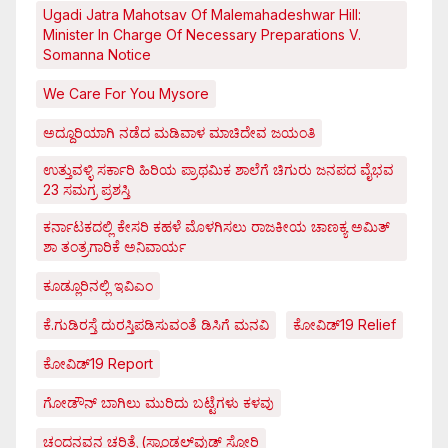
Ugadi Jatra Mahotsav Of Malemahadeshwar Hill:
Minister In Charge Of Necessary Preparations V.
Somanna Notice
We Care For You Mysore
ಅದ್ದೂರಿಯಾಗಿ ನಡೆದ ಮಡಿವಾಳ ಮಾಚಿದೇವ ಜಯಂತಿ
ಉತ್ತುವಳ್ಳಿ ಸರ್ಕಾರಿ ಹಿರಿಯ ಪ್ರಾಥಮಿಕ ಶಾಲೆಗೆ ಚಿಗುರು ಜನಪದ ವೈಭವ
23 ಸಮಗ್ರ ಪ್ರಶಸ್ತಿ
ಕರ್ನಾಟಕದಲ್ಲಿ ಕೇಸರಿ ಕಹಳೆ ಮೊಳಗಿಸಲು ರಾಜಕೀಯ ಚಾಣಕ್ಯ ಅಮಿತ್
ಶಾ ತಂತ್ರಗಾರಿಕೆ ಅನಿವಾರ್ಯ
ಕೂಡ್ಲೂರಿನಲ್ಲಿ ಇವಿಎಂ
ಕೆ.ಗುಡಿರಸ್ತೆ ದುರಸ್ತಿಪಡಿಸುವಂತೆ ಡಿಸಿಗೆ ಮನವಿ
ಕೋವಿಡ್‌19 Relief
ಕೋವಿಡ್‌19 Report
ಗೋಡೌನ್ ಬಾಗಿಲು ಮುರಿದು ಬಟ್ಟೆಗಳು ಕಳವು
ಚಂದನವನ ಚರಿತ್ರೆ (ಸ್ಯಾಂಡಲ್‌ವುಡ್ ಸ್ಟೋರಿ