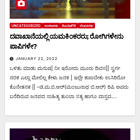
UNCATEGORIZED
ಅಂಕಣಗಳು
ಕೋವಿಡ್19
ಲೇಖನಗಳು
ದವಾಖಾನೆಯಲ್ಲಿ ಯಮಕಿಂಕರರು; ರೋಗಿಗಳೇನು
ಪಾಪಿಗಳೇ?
JANUARY 22, 2022
ಒಳಿತು ಮಾಡು ಮನುಷ| ನೀ ಇರೋದು ಮೂರು ದಿವಸ|| ಸ್ವರ್ಗ
ನರಕ ಎಲ್ಲಾ ಮೇಲಿಲ್ಲ ಕೇಳು ಜನಕ | ಇಲ್ಲೇ ಕಾಣಬೇಕು ಉಸಿರಿರೋ
ಕೊನೇತನಕ || –ಚಿ.ಮ.ಬಿ.ಆರ್(ಮಂಜುನಾಥ ಬಿ.ಆರ್) ರಿಷಿ ಅವರು
ಬರೆದಿರುವ ಜನಪದ ಸಾಹಿತ್ಯ ತುಂಬಾ ಸತ್ಯ ಹಾಗೂ ವಾಸ್ತವ.…