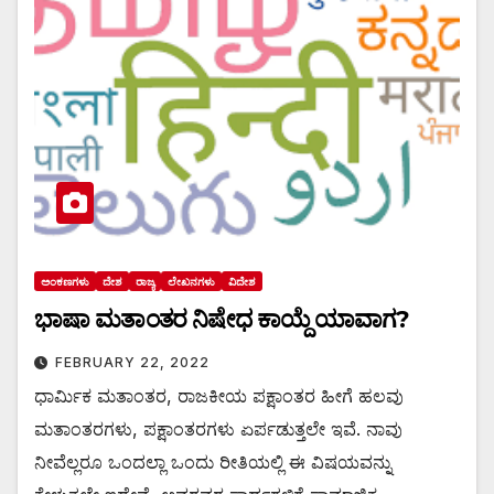
ಅಂಕಣಗಳು
ದೇಶ
ರಾಜ್ಯ
ಲೇಖನಗಳು
ವಿದೇಶ
ಭಾಷಾ ಮತಾಂತರ ನಿಷೇಧ ಕಾಯ್ದೆ ಯಾವಾಗ?
FEBRUARY 22, 2022
ಧಾರ್ಮಿಕ ಮತಾಂತರ, ರಾಜಕೀಯ ಪಕ್ಷಾಂತರ ಹೀಗೆ ಹಲವು
ಮತಾಂತರಗಳು, ಪಕ್ಷಾಂತರಗಳು ಏರ್ಪಡುತ್ತಲೇ ಇವೆ. ನಾವು
ನೀವೆಲ್ಲರೂ ಒಂದಲ್ಲಾ ಒಂದು ರೀತಿಯಲ್ಲಿ ಈ ವಿಷಯವನ್ನು