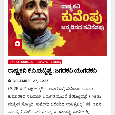
UNCATEGORIZED
ಅಂಕಣಗಳು
ಇತರ ಸುದ್ದಿ
ರಾಷ್ಟ್ರಕವಿ ಕೆ.ವಿ.ಪುಟ್ಟಪ್ಪ : ಜಗದಕವಿ ಯುಗದಕವಿ
DECEMBER 27, 2025
(ಡಿ.29 ಕುವೆಂಪು ಜನ್ಮದಿನ. ಅವರ ಬಗ್ಗೆ ಸುವಿಚಾರ ಒಂದನ್ನು
ಕುಮಾರಕವಿ ನಟರಾಜ್ ಓದುಗರ ಮುಂದೆ ತೆರೆದಿಟ್ಟಿದ್ದಾರೆ.) “ಆಡು
ಮುಟ್ಟದ ಸೊಪ್ಪಿಲ್ಲ, ಕುವೆಂಪು ಬರೆಯದ ಸಾಹಿತ್ಯವಿಲ್ಲ” ಕತೆ, ಕವನ,
ನಾಟಕ, ವಿಮರ್ಶೆ, ಮಹಾಕಾವ್ಯ, ಖಂಡಕಾವ್ಯ, ಕಾದಂಬರಿ,