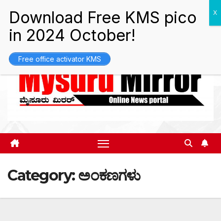
Skip
Mon. Aug 10th, 2026
7:29:40 AM
to
content
Free office activator KMS
Category:
ಅಂಕಣಗಳು