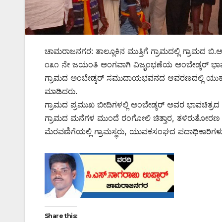
ಚಾಮರಾಜನಗರ: ತಾಲ್ಲೂಕಿನ ಮುತ್ತಿಗೆ ಗ್ರಾಮದಲ್ಲಿ ಗ್ರಾಮದ 
೧೩೧ ನೇ ಜಯಂತಿ ಅಂಗವಾಗಿ ವಿಜೃಂಭಣೆಯ ಅಂಬೇಡ್ಕರ್ ಭಾವಚ
ಗ್ರಾಮದ ಅಂಬೇಡ್ಕರ್ ಸಮುದಾಯಭವನದ ಆವರಣದಲ್ಲಿ ಯುಕಸಂ
ಮಾಡಿದರು.
ಗ್ರಾಮದ ಪ್ರಮುಖ ಬೀದಿಗಳಲ್ಲಿ ಅಂಬೇಡ್ಕರ್ ಅವರ ಭಾವಚಿತ್ರದ 
ಗ್ರಾಮದ ಮನೆಗಳ ಮುಂದೆ ರಂಗೋಲಿ ಚಿತ್ತಾರ, ತಳಿರುತೋರಣ ಆಕ
ಮೆರವಣಿಗೆಯಲ್ಲಿ ಗ್ರಾಮಸ್ಥರು, ಯುವಕಸಂಘದ ಪದಾಧಿಕಾರಿಗಳು 
Share this: