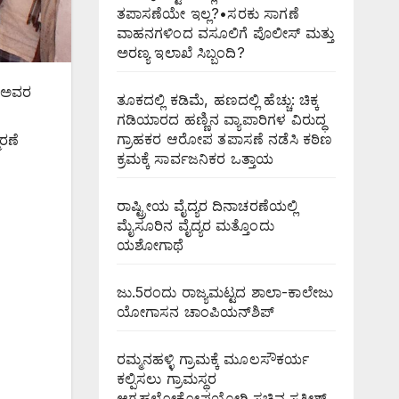
ತಪಾಸಣೆಯೇ ಇಲ್ಲ?•ಸರಕು ಸಾಗಣೆ
ವಾಹನಗಳಿಂದ ವಸೂಲಿಗೆ ಪೊಲೀಸ್ ಮತ್ತು
ಅರಣ್ಯ ಇಲಾಖೆ ಸಿಬ್ಬಂದಿ?
್ ಅವರ
ತೂಕದಲ್ಲಿ ಕಡಿಮೆ, ಹಣದಲ್ಲಿ ಹೆಚ್ಚು: ಚಿಕ್ಕ
ಗಡಿಯಾರದ ಹಣ್ಣಿನ ವ್ಯಾಪಾರಿಗಳ ವಿರುದ್ಧ
ಗ್ರಾಹಕರ ಆರೋಪ ತಪಾಸಣೆ ನಡೆಸಿ ಕಠಿಣ
ರಣೆ
ಕ್ರಮಕ್ಕೆ ಸಾರ್ವಜನಿಕರ ಒತ್ತಾಯ
ರಾಷ್ಟ್ರೀಯ ವೈದ್ಯರ ದಿನಾಚರಣೆಯಲ್ಲಿ
ಮೈಸೂರಿನ ವೈದ್ಯರ ಮತ್ತೊಂದು
ಯಶೋಗಾಥೆ
ಜು.5ರಂದು ರಾಜ್ಯಮಟ್ಟದ ಶಾಲಾ-ಕಾಲೇಜು
ಯೋಗಾಸನ ಚಾಂಪಿಯನ್‌ಶಿಪ್
ರಮ್ಮನಹಳ್ಳಿ ಗ್ರಾಮಕ್ಕೆ ಮೂಲಸೌಕರ್ಯ
ಕಲ್ಪಿಸಲು ಗ್ರಾಮಸ್ಥರ
ಆಗ್ರಹಲೋಕೋಪಯೋಗಿ ಸಚಿವ ಸತೀಶ್