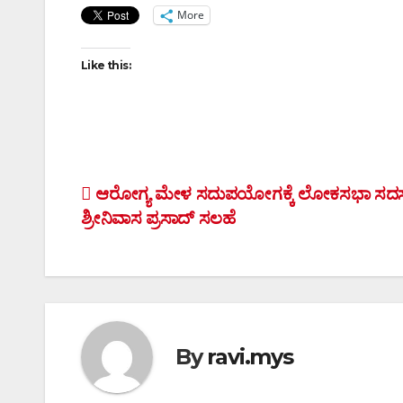
More
Like this:
Post
ಆರೋಗ್ಯ ಮೇಳ ಸದುಪಯೋಗಕ್ಕೆ ಲೋಕಸಭಾ ಸದಸ್ಯ
ಶ್ರೀನಿವಾಸ ಪ್ರಸಾದ್ ಸಲಹೆ
navigation
By
ravi.mys