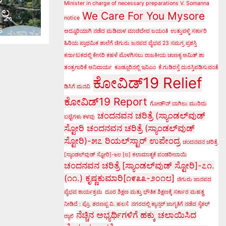
Minister in charge of necessary preparations V. Somanna
್ಲ
We Care For You Mysore
notice
s
ಅದ್ದೂರಿಯಾಗಿ ನಡೆದ ಮಡಿವಾಳ ಮಾಚಿದೇವ ಜಯಂತಿ
ಉತ್ತುವಳ್ಳಿ ಸರ್ಕಾರಿ
ಹಿರಿಯ ಪ್ರಾಥಮಿಕ ಶಾಲೆಗೆ ಚಿಗುರು ಜನಪದ ವೈಭವ 23 ಸಮಗ್ರ ಪ್ರಶಸ್ತಿ
ಕರ್ನಾಟಕದಲ್ಲಿ ಕೇಸರಿ ಕಹಳೆ ಮೊಳಗಿಸಲು ರಾಜಕೀಯ ಚಾಣಕ್ಯ ಅಮಿತ್ ಶಾ
ತಂತ್ರಗಾರಿಕೆ ಅನಿವಾರ್ಯ
ಕೂಡ್ಲೂರಿನಲ್ಲಿ ಇವಿಎಂ
ಕೆ.ಗುಡಿರಸ್ತೆ ದುರಸ್ತಿಪಡಿಸುವಂತೆ
ಕೋವಿಡ್‌19 Relief
ಡಿಸಿಗೆ ಮನವಿ
ಕೋವಿಡ್‌19 Report
ಗೋಡೌನ್ ಬಾಗಿಲು ಮುರಿದು
ಚಂದನವನ ಚರಿತ್ರೆ (ಸ್ಯಾಂಡಲ್‌ವುಡ್
ಬಟ್ಟೆಗಳು ಕಳವು
ಸ್ಟೋರಿ
ಚಂದನವನ ಚರಿತ್ರೆ (ಸ್ಯಾಂಡಲ್‌ವುಡ್
ಸ್ಟೋರಿ)-೫೭ ರಿಯಲ್‌ಸ್ಟಾರ್ ಉಪೇಂದ್ರ
ಚಂದನವನ ಚರಿತ್ರೆ
[ಸ್ಯಾಂಡಲ್‌ವುಡ್ ಸ್ಟೋರಿ]-೬೮ [೮] ಕಲಾಮಾತೃಕೆ ಪಂಡರೀಬಾಯಿ
ಚಂದನವನ ಚರಿತ್ರೆ [ಸ್ಯಾಂಡಲ್‌ವುಡ್ ಸ್ಟೋರಿ]-೭೧.
(೧೧.) ಕೃಷ್ಣಕುಮಾರಿ[೧೯೩೩-೨೦೧೮]
ಚಿಗುರು ಜಾನಪದ
ವೈಭವ ಕಾರ್ಯಕ್ರಮ
ದೂರ ಶಿಕ್ಷಣ ಮತ್ತು ಭೌತಿಕ ಶಿಕ್ಷಣಕ್ಕೆ ಸರ್ಕಾರ ಮಹತ್ವ
ನೀಡಿದೆ : ಪ್ರೊ. ಶರಣಪ್ಪ ವಿ. ಹಲಸೆ
ನಗರದಲ್ಲಿ ಕ್ಯಾನ್ಸರ್ ಜಾಗೃತಿಗೆ ನಡೆದ ಸೈಕಲ್
ನೆಚ್ಚಿನ ಅಭ್ಯರ್ಥಿಗಳಿಗೆ ಹಕ್ಕು ಚಲಾಯಿಸಿದ
ರ್‍ಯಾಲಿ