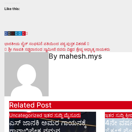
Like this:
Post
ಭಾರತೀಯ ಜೈನ್ ಸಂಘಟನೆ ವತಿಯಿಂದ ಪಠ್ಯ ಪುಸ್ತಕ ವಿತರಣೆ
ಶ್ರೀ ಗಣಪತಿ ಸಚ್ಚಿದಾನಂದ ಸ್ವಾಮೀಜಿ ರವರು ವಿಶ್ವದ ಶ್ರೇಷ್ಠ ಆಧ್ಯಾತ್ಮ ನಾಯಕರು
navigation
By
mahesh.mys
Related Post
Uncategorized
ಇತರ ಸುದ್ದಿ
ಮೈಸೂರು
ಇತರ ಸುದ್ದಿ
ಕ್ರೀ
ಎಸ್ ಜಾನಕಿ ಅಮರ ಗಾಯನಕ್ಕೆ
4ನೇ ವರ್ಷ
ಗಾನಾಭಿಷೇಕ ನಮನ
ಸೈಕಲ್ ಪ