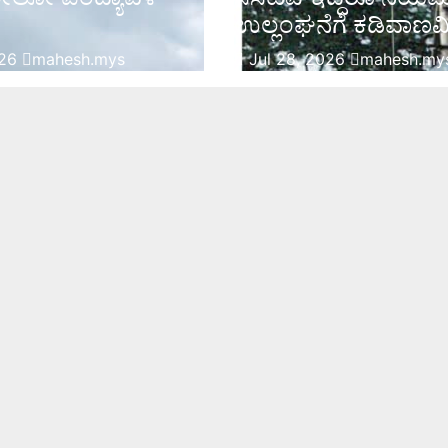
ಉಲ್ಲಂಘನೆಗೆ ಕಡಿವಾಣವಿಲ
026
mahesh.mys
Jul 28, 2026
mahesh.my