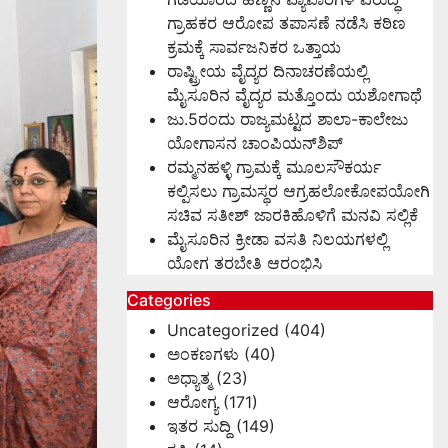
ಗ್ರಾಹಕರ ಆರೋಪ ತಪಾಸಣೆ ನಡೆಸಿ ಕಠಿಣ
ಕ್ರಮಕ್ಕೆ ಸಾರ್ವಜನಿಕರ ಒತ್ತಾಯ
ರಾಷ್ಟ್ರೀಯ ವೈದ್ಯರ ದಿನಾಚರಣೆಯಲ್ಲಿ
ಮೈಸೂರಿನ ವೈದ್ಯರ ಮತ್ತೊಂದು ಯಶೋಗಾಥೆ
ಜು.5ರಂದು ರಾಜ್ಯಮಟ್ಟದ ಶಾಲಾ-ಕಾಲೇಜು
ಯೋಗಾಸನ ಚಾಂಪಿಯನ್‌ಶಿಪ್
ರಮ್ಮನಹಳ್ಳಿ ಗ್ರಾಮಕ್ಕೆ ಮೂಲಸೌಕರ್ಯ
ಕಲ್ಪಿಸಲು ಗ್ರಾಮಸ್ಥರ ಆಗ್ರಹಲೋಕೋಪಯೋಗಿ
ಸಚಿವ ಸತೀಶ್ ಜಾರಕಿಹೊಳಿಗೆ ಮನವಿ ಸಲ್ಲಿಕೆ
ಮೈಸೂರಿನ ಕ್ರೀಡಾ ವಸತಿ ನಿಲಯಗಳಲ್ಲಿ
ಯೋಗ ತರಬೇತಿ ಆರಂಭಿಸಿ
Categories
Uncategorized
(404)
ಅಂಕಣಗಳು
(40)
ಅಧ್ಯಾತ್ಮ
(23)
ಆರೋಗ್ಯ
(171)
ಇತರ ಸುದ್ದಿ
(149)