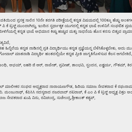
ಯಿಂದ ಪ್ರಸಕ್ತ ಸಾಲಿನ 10ನೇ ತರಗತಿ ಪರೀಕ್ಷೆಯಲ್ಲಿ ಕನ್ನಡ ವಿಷಯದಲ್ಲಿ 100ಕ್ಕೂ ಹೆಚ್ಚು ಅಂಕಗ
 ಕೆ ಟ್ರಸ್ಟ್ ಮುಂದಾಗಿದ್ದು, ಇಂದಿನ ಸ್ಪರ್ಧಾತ್ಮಕ ಯುಗದಲ್ಲಿ ಕನ್ನಡ ಭಾಷೆ ಉಳಿವಿಗೆ ಸಂಘಟಿತ ಪ್ರಯತ
ಸ ಪೀಳಿಗೆಯಲ್ಲಿ ಕನ್ನಡ ಭಾಷೆ ಅಭಿಮಾನ ಕಿಚ್ಚು ಹಚ್ಚುವ ಮತ್ತು ಸಾಧನೆಯ ಹೊಸ ಕನಸು ಬಿತ್ತುವ ಪ್ರಾ
ತ್ಯವಿದೆ,
ನೆಲೆಯ ಕನ್ನಡ ನಾಡಿನಲ್ಲಿ ಪ್ರತಿ ವಿದ್ಯಾರ್ಥಿಯು ಕನ್ನಡ ಪ್ರಜ್ಞೆಯನ್ನ ಬೆಳೆಸಿಕೊಳ್ಳಬೇಕು, ಅದು ಮ
ಗೋಪಾಲ್ ಮಾತನಾಡಿ ವಿದ್ಯಾರ್ಥಿ ಹಂತದಲ್ಲಿಯೇ ಕನ್ನಡ ಪ್ರೀತಿ ಜಾಗೃತಿಗೊಳಿಸುವ ಕೆಲಸ ಆಗಬೇಕಿದೆ, ಇ
 ಗಾಂಧಿ, ಅಭಯ್, ಲಹರಿ ಜಿ ಆರ್, ರಾಜೇಶ್, ಪ್ರವೀಣ್, ಶಾಂಭವಿ, ಸ್ಪಂದನ, ಐಶ್ವರ್ಯ, ಗೌತಮ್, ಕಿ
ಾಲ್, ಹೋಟೆಲ್ ಮಾಲೀಕರ ಸಂಘದ ಅಧ್ಯಕ್ಷರಾದ ನಾರಾಯಣಗೌಡ, ಹಿರಿಯ ಸಮಾಜ ಸೇವಕರಾದ ಕೆ ರಘುರ
ಿ. ಮಂಜುನಾಥ್, ಕೆಪಿಸಿಸಿ ಸದಸ್ಯರಾದ ನಜರಬಾದ್ ನಟರಾಜ್, ಕೆ ಎಂ ಪಿ ಕೆ ಟ್ರಸ್ಟ್ ಅಧ್ಯಕ್ಷ ವಿಕ್ರಂ 
ಸಮಾಜ ಸೇವಕರಾದ ಖುಷಿ ವಿನು, ರವಿಚಂದ್ರ, ಸುಚೇಂದ್ರ,ಶ್ರೀಕಾಂತ್ ಕಶ್ಯಪ್,