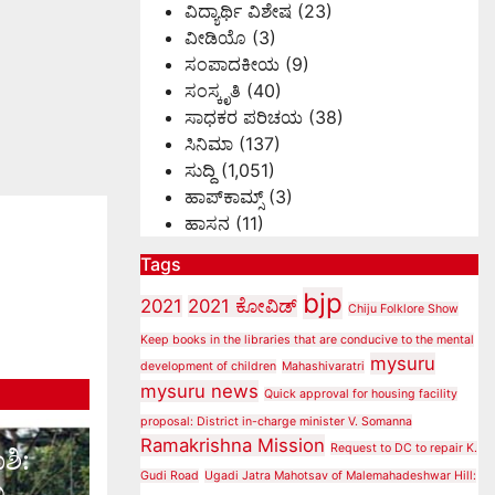
ವಿದ್ಯಾರ್ಥಿ ವಿಶೇಷ
(23)
ವೀಡಿಯೊ
(3)
ಸಂಪಾದಕೀಯ
(9)
ಸಂಸ್ಕೃತಿ
(40)
ಸಾಧಕರ ಪರಿಚಯ
(38)
ಸಿನಿಮಾ
(137)
ಸುದ್ದಿ
(1,051)
ಹಾಪ್‌ಕಾಮ್ಸ್‌
(3)
ಹಾಸನ
(11)
Tags
bjp
2021
2021 ಕೋವಿಡ್‌
Chiju Folklore Show
Keep books in the libraries that are conducive to the mental
mysuru
development of children
Mahashivaratri
mysuru news
Quick approval for housing facility
proposal: District in-charge minister V. Somanna
Ramakrishna Mission
Request to DC to repair K.
ಶಿ:
Gudi Road
Ugadi Jatra Mahotsav of Malemahadeshwar Hill:
ಮ