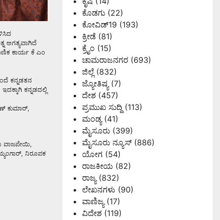
ಕೃಷಿ
(14)
ಕೊಡಗು
(22)
ಕೋವಿಡ್19
(193)
ಳಿಸಿದ
ಕ್ರೀಡೆ
(81)
್ನ ಅಗತ್ಯವಾಗಿದೆ
ಕ್ರೈಂ
(15)
ಮಾಣಿಕ ಕಾರ್ಯ ಕೆ ಎಂ
ಚಾಮರಾಜನಗರ
(693)
ಜಿಲ್ಲೆ
(832)
ುಂದೆ ಕನ್ನಡತನ
ಜ್ಯೋತಿಷ್ಯ
(7)
ದಕ್ಕಾಗಿ ಕನ್ನಡದಲ್ಲಿ
ದೇಶ
(457)
ಪ್ರಮುಖ ಸುದ್ದಿ
(113)
ರಣ್ ಕುಮಾರ್,
ಮಂಡ್ಯ
(41)
ಮೈಸೂರು
(399)
ಮೈಸೂರು ನ್ಯೂಸ್
(886)
ಾಮ ವಾಜಪೇಯಿ,
ಯೋಗ
(54)
ಅಯ್ಯಂಗಾರ್, ನಿರೂಪಕ
ರಾಜಕೀಯ
(82)
ರಾಜ್ಯ
(832)
ಲೇಖನಗಳು
(90)
ವಾಣಿಜ್ಯ
(17)
ವಿದೇಶ
(119)