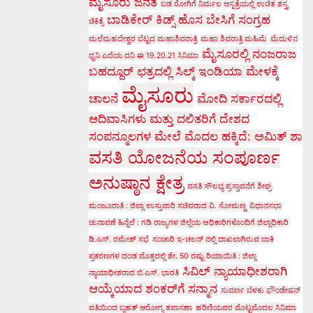
ಮೈಸೂರು ಜನತೆ
ಬಡ ರೋಗಿಗೆ ನಿರ್ಮಲ ಆಸ್ಪತ್ರೆಯಲ್ಲಿ ಉಚಿತ ಶಸ್ತೃ
ಬಾಡಿಕೇರ್ ಕಿಡ್ಸ್ ಹೊಸ ಬೇಸಿಗೆ ಸಂಗ್ರಹ
ಚಿಕಿತ್ಸೆ
ಮಲೆಮಹದೇಶ್ವರ ಬೆಟ್ಟದ ಮಹಾಶಿವರಾತ್ರಿ
ಮಹಾ ಶಿವರಾತ್ರಿ ಮಹಿಮೆ
ಮೆದುಳಿನ
ಮೈಸೂರಲ್ಲಿ ನಂಜರಾಜ
ಧ್ವನಿ ಎದೆಯ ದನಿ ಈ 19.20.21 ಸಿನಿಮಾ
ಬಹದ್ದೂರ್ ಛತ್ರದಲ್ಲಿ ಸಿಲ್ಕ್ ಇಂಡಿಯಾ ಮೇಳಕ್ಕೆ
ಮೈಸೂರು
ಚಾಲನೆ
ಮೋದಿ ಸರ್ಕಾರದಲ್ಲಿ
ಆದಿವಾಸಿಗಳು ಮತ್ತು ದಲಿತರಿಗೆ ದೇಶದ
ಸಂಪನ್ಮೂಲಗಳ ಮೇಲೆ ಮೊದಲ ಹಕ್ಕಿದೆ: ಅಮಿತ್ ಶಾ
ವಸತಿ ಯೋಜನೆಯ ಸಂಪೂರ್ಣ
ಅನುಷ್ಠಾನ ಕ್ಷೇತ್ರ
ವಸತಿ ಸೌಲಭ್ಯ ಪ್ರಸ್ತಾವನೆಗೆ ಶೀಘ್ರ
ಮಂಜೂರಾತಿ : ಜಿಲ್ಲಾ ಉಸ್ತುವಾರಿ ಸಚಿವರಾದ ವಿ. ಸೋಮಣ್ಣ
ವಿಧಾನಸಭಾ
ಚುನಾವಣೆ ಹಿನ್ನೆಲೆ : ಗಡಿ ರಾಜ್ಯಗಳ ಜಿಲ್ಲೆಯ ಅಧಿಕಾರಿಗಳೊಂದಿಗೆ ಜಿಲ್ಲಾಧಿಕಾರಿ
ಡಿ.ಎಸ್. ರಮೇಶ್ ಸಭೆ
ಸಂಚಾರಿ ಇ-ಚಲನ್ ನಲ್ಲಿ ದಾಖಲಾಗಿರುವ ಬಾಕಿ
ಪ್ರಕರಣಗಳ ದಂಡ ಮೊತ್ತದಲ್ಲಿ ಶೇ. 50 ರಷ್ಟು ರಿಯಾಯಿತಿ : ಜಿಲ್ಲಾ
ಸಿವಿಲ್ ನ್ಯಾಯಾಧೀಶರಾಗಿ
ನ್ಯಾಯಾಧೀಶರಾದ ಬಿ.ಎಸ್. ಭಾರತಿ
ಆಯ್ಕೆಯಾದ ಶಂಕರ್‌ಗೆ ಸನ್ಮಾನ
ಸುವರ್ಣ ಬೆಳಕು ಫೌಂಡೇಷನ್
ವತಿಯಿಂದ ಬೃಹತ್ ಆರೋಗ್ಯ ತಪಾಸಣಾ
ಹರಿಣಿಯವರ ಮೊಟ್ಟಮೊದಲ ಸಿನಿಮಾ