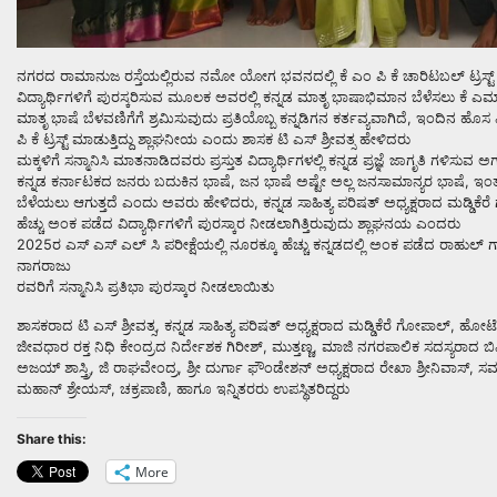
ನಗರದ ರಾಮಾನುಜ ರಸ್ತೆಯಲ್ಲಿರುವ ನಮೋ ಯೋಗ ಭವನದಲ್ಲಿ ಕೆ ಎಂ ಪಿ ಕೆ ಚಾರಿಟಬಲ್ ಟ್ರಸ್ಟ್ ವತಿ
ವಿದ್ಯಾರ್ಥಿಗಳಿಗೆ ಪುರಸ್ಕರಿಸುವ ಮೂಲಕ ಅವರಲ್ಲಿ ಕನ್ನಡ ಮಾತೃ ಭಾಷಾಭಿಮಾನ ಬೆಳೆಸಲು ಕೆ ಎಮ್ ಪಿ
ಮಾತೃ ಭಾಷೆ ಬೆಳವಣಿಗೆಗೆ ಶ್ರಮಿಸುವುದು ಪ್ರತಿಯೊಬ್ಬ ಕನ್ನಡಿಗನ ಕರ್ತವ್ಯವಾಗಿದೆ, ಇಂದಿನ ಹೊ
ಪಿ ಕೆ ಟ್ರಸ್ಟ್ ಮಾಡುತ್ತಿದ್ದು ಶ್ಲಾಘನೀಯ ಎಂದು ಶಾಸಕ ಟಿ ಎಸ್ ಶ್ರೀವತ್ಸ ಹೇಳಿದರು
ಮಕ್ಕಳಿಗೆ ಸನ್ಮಾನಿಸಿ ಮಾತನಾಡಿದವರು ಪ್ರಸ್ತುತ ವಿದ್ಯಾರ್ಥಿಗಳಲ್ಲಿ ಕನ್ನಡ ಪ್ರಜ್ಞೆ ಜಾಗೃತಿ ಗಳಿಸುವ ಅಗ
ಕನ್ನಡ ಕರ್ನಾಟಕದ ಜನರು ಬದುಕಿನ ಭಾಷೆ, ಜನ ಭಾಷೆ ಅಷ್ಟೇ ಅಲ್ಲ ಜನಸಾಮಾನ್ಯರ ಭಾಷೆ, ಇಂತಹ ಹಿನ್
ಬೆಳೆಯಲು ಆಗುತ್ತದೆ ಎಂದು ಅವರು ಹೇಳಿದರು, ಕನ್ನಡ ಸಾಹಿತ್ಯ ಪರಿಷತ್ ಅಧ್ಯಕ್ಷರಾದ ಮಡ್ಡಿಕೆರೆ 
ಹೆಚ್ಚು ಅಂಕ ಪಡೆದ ವಿದ್ಯಾರ್ಥಿಗಳಿಗೆ ಪುರಸ್ಕಾರ ನೀಡಲಾಗಿತ್ತಿರುವುದು ಶ್ಲಾಘನಯ ಎಂದರು
2025ರ ಎಸ್ ಎಸ್ ಎಲ್ ಸಿ ಪರೀಕ್ಷೆಯಲ್ಲಿ ನೂರಕ್ಕೂ ಹೆಚ್ಚು ಕನ್ನಡದಲ್ಲಿ ಅಂಕ ಪಡೆದ ರಾಹುಲ್
ನಾಗರಾಜು
ರವರಿಗೆ ಸನ್ಮಾನಿಸಿ ಪ್ರತಿಭಾ ಪುರಸ್ಕಾರ ನೀಡಲಾಯಿತು
ಶಾಸಕರಾದ ಟಿ ಎಸ್ ಶ್ರೀವತ್ಸ, ಕನ್ನಡ ಸಾಹಿತ್ಯ ಪರಿಷತ್ ಅಧ್ಯಕ್ಷರಾದ ಮಡ್ಡಿಕೆರೆ ಗೋಪ
ಜೀವಧಾರ ರಕ್ತ ನಿಧಿ ಕೇಂದ್ರದ ನಿರ್ದೇಶಕ ಗಿರೀಶ್, ಮುತ್ತಣ್ಣ, ಮಾಜಿ ನಗರಪಾಲಿಕ ಸದಸ್ಯರಾದ ಬಿವ
ಅಜಯ್ ಶಾಸ್ತ್ರಿ, ಜಿ ರಾಘವೇಂದ್ರ, ಶ್ರೀ ದುರ್ಗಾ ಫೌಂಡೇಶನ್ ಅಧ್ಯಕ್ಷರಾದ ರೇಖಾ ಶ್ರೀನಿವಾಸ್, 
ಮಹಾನ್ ಶ್ರೇಯಸ್, ಚಕ್ರಪಾಣಿ, ಹಾಗೂ ಇನ್ನಿತರರು ಉಪಸ್ಥಿತರಿದ್ದರು
Share this:
More