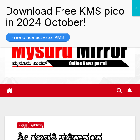
Skip
Sat. Aug 8th, 2026
3:03:05 PM
to
content
Free office activator KMS
ಅಧ್ಯಾತ್ಮ
ಇತರ ಸುದ್ದಿ
ಶ್ರೀ ಗಣಪತಿ ಸಚ್ಚಿದಾನಂದ