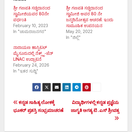
ಶ್ರೀ ಗಣಪತಿ ಸಚ್ಚಿದಾನಂದ
ಶ್ರೀ ಗಣಪತಿ ಸಚ್ಚಿದಾನಂದ
ಸ್ವಾಮೀಜಿಯವರ 80ನೇ
ಸ್ವಾಮೀಜಿ ಅವರ 80 ನೇ
ವರ್ಧಂತಿ
ಜನ್ಮದಿನೋತ್ಸವ ಆಚರಣೆ: ಇಂದು
February 10, 2023
ಸಾಮೂಹಿಕ ಉಪನಯನ
In "ಚಾಮರಾಜನಗರ"
May 20, 2022
In "ಜಿಲ್ಲೆ"
ನಾರಾಯಣ ಹಾಸ್ಪಿಟಲ್
ಮೈಸೂರುದಲ್ಲಿ ನೆಕ್ಸ್ಟ್-ಜೆನ್
LINAC ಉದ್ಘಾಟನೆ
February 24, 2026
In "ಇತರ ಸುದ್ದಿ"
Post
ಕನ್ನಡ ಸಾಹಿತ್ಯ ಲೋಕಕ್ಕೆ
ವಿದ್ಯಾರ್ಥಿಗಳಲ್ಲಿ ಕನ್ನಡ ಪ್ರಜ್ಞೆಯ
ಭೂಕರ್ ಪ್ರಶಸ್ತಿ ಸಂಭ್ರಮಾಚರಣೆ
ಜಾಗೃತಿ ಅಗತ್ಯ ಟಿ .ಎಸ್ ಶ್ರೀವತ್ಸ
navigation