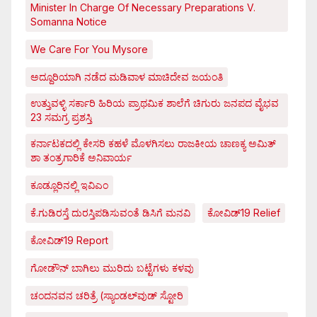
Minister In Charge Of Necessary Preparations V.
Somanna Notice
We Care For You Mysore
ಅದ್ದೂರಿಯಾಗಿ ನಡೆದ ಮಡಿವಾಳ ಮಾಚಿದೇವ ಜಯಂತಿ
ಉತ್ತುವಳ್ಳಿ ಸರ್ಕಾರಿ ಹಿರಿಯ ಪ್ರಾಥಮಿಕ ಶಾಲೆಗೆ ಚಿಗುರು ಜನಪದ ವೈಭವ
23 ಸಮಗ್ರ ಪ್ರಶಸ್ತಿ
ಕರ್ನಾಟಕದಲ್ಲಿ ಕೇಸರಿ ಕಹಳೆ ಮೊಳಗಿಸಲು ರಾಜಕೀಯ ಚಾಣಕ್ಯ ಅಮಿತ್
ಶಾ ತಂತ್ರಗಾರಿಕೆ ಅನಿವಾರ್ಯ
ಕೂಡ್ಲೂರಿನಲ್ಲಿ ಇವಿಎಂ
ಕೆ.ಗುಡಿರಸ್ತೆ ದುರಸ್ತಿಪಡಿಸುವಂತೆ ಡಿಸಿಗೆ ಮನವಿ
ಕೋವಿಡ್‌19 Relief
ಕೋವಿಡ್‌19 Report
ಗೋಡೌನ್ ಬಾಗಿಲು ಮುರಿದು ಬಟ್ಟೆಗಳು ಕಳವು
ಚಂದನವನ ಚರಿತ್ರೆ (ಸ್ಯಾಂಡಲ್‌ವುಡ್ ಸ್ಟೋರಿ