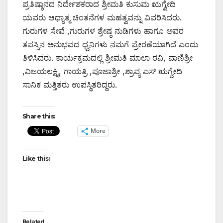
ಪ್ರತಿಷ್ಠಾನದ ನಿರ್ದೇಶಕರಾದ ಶ್ರೀಮತಿ ಕುಸುಮ ಋಗ್ವೇದಿ
ಯವರು ಆಧ್ಯಾತ್ಮ ಚಿಂತನೆಗಳ ಮಹತ್ವವನ್ನು ವಿವರಿಸಿದರು.
ಗುರುಗಳ ಸೇವೆ ,ಗುರುಗಳ ಶ್ರೇಷ್ಠ ನುಡಿಗಳು ಹಾಗೂ ಅವರ
ತಪಸ್ಸಿನ ಅನುಭವದ ಧ್ವನಿಗಳು ನಮಗೆ ಪ್ರೇರಣೆಯಾಗಿದೆ ಎಂದು
ತಿಳಿಸಿದರು. ಕಾರ್ಯಕ್ರಮದಲ್ಲಿ ಶ್ರೀಮತಿ ಮಾಲಾ ರವಿ, ವಾಣಿಶ್ರೀ
,ವಿಜಯಲಕ್ಷ್ಮಿ, ಗಾಯತ್ರಿ ,ಪೂಜಾಶ್ರೀ ,ಶ್ರಾವ್ಯ ಎಸ್ ಋಗ್ವೇದಿ
ಸಾನಿಕ ಮತ್ತಿತರು ಉಪಸ್ಥಿತರಿದ್ದರು.
Share this:
More
Like this:
Related