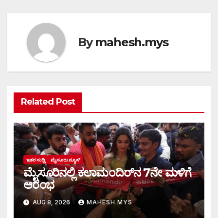
By
mahesh.mys
Related Post
ಇತರ ಸುದ್ದಿ
ಮೈಸೂರು ನ್ಯೂಸ್
ಮೈಸೂರಿನಲ್ಲಿ ಕಲಾಮಂದಿರ್‌ನ 7ನೇ ಮಳಿಗೆ
ಆರಂಭ
AUG 8, 2026
MAHESH.MYS