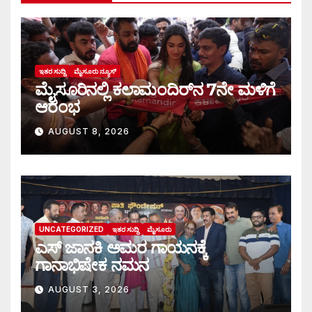
ಇತರ ಸುದ್ದಿ
ಮೈಸೂರು ನ್ಯೂಸ್
ಮೈಸೂರಿನಲ್ಲಿ ಕಲಾಮಂದಿರ್‌ನ 7ನೇ ಮಳಿಗೆ
ಆರಂಭ
AUGUST 8, 2026
UNCATEGORIZED
ಇತರ ಸುದ್ದಿ
ಮೈಸೂರು
ಎಸ್ ಜಾನಕಿ ಅಮರ ಗಾಯನಕ್ಕೆ
ಗಾನಾಭಿಷೇಕ ನಮನ
AUGUST 3, 2026