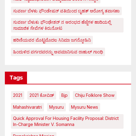
ಸುವರ್ಣ ಬೆಳಕು ಫೌಂಡೇಷನ್ ವತಿಯಿಂದ ಬೃಹತ್ ಆರೋಗ್ಯ ತಪಾಸಣಾ
ಸುವರ್ಣ ಬೆಳುಕು ಫೌಂಢೇಶನ್ ನ ಆರಂಭದ ಹೆಜ್ಜೆಗಳ ಹಾದಿಯಲ್ಲಿ
ಸಾಮಾಜಿಕ ಸೇವೆಗಳ ಕಿರುನೋಟ
ಹರಿಣಿಯವರ ಮೊಟ್ಟಮೊದಲ ಸಿನಿಮಾ ಜಗನ್ಮೋಹಿನಿ
ಹಿಂದುಳಿದ ವರ್ಗದವರನ್ನು ಅವಮಾನಿಸುವ ರಾಹುಲ್ ಗಾಂಧಿ
Tags
2021
2021 ಕೋವಿಡ್‌
Bjp
Chiju Folklore Show
Mahashivaratri
Mysuru
Mysuru News
Quick Approval For Housing Facility Proposal: District
In-Charge Minister V. Somanna