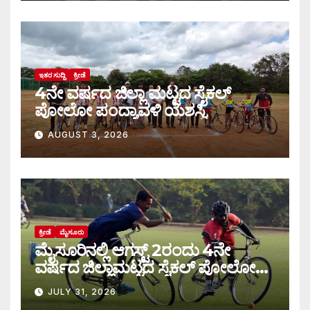
ಇತರ ಸುದ್ದಿ
ಕ್ರೀಡೆ
4ನೇ ವರ್ಷದ ಜಿಲ್ಲಾ ಮಟ್ಟದ ಸೈಕಲ್
ಪೋಲೋ ಪಂದ್ಯಾವಳಿ ಯಶಸ್ವಿ
AUGUST 3, 2026
ಕ್ರೀಡೆ
ಮೈಸೂರು
ಮೈಸೂರಿನಲ್ಲಿ ಆಗಸ್ಟ್‌ 2ರಂದು 4ನೇ
ವರ್ಷದ ಜಿಲ್ಲಾಮಟ್ಟದ ಸೈಕಲ್ ಪೋಲೋ
ಪಂದ್ಯಾವಳಿ
JULY 31, 2026