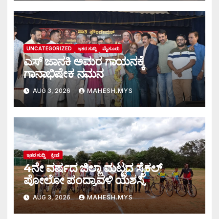
UNCATEGORIZED
ಇತರ ಸುದ್ದಿ
ಮೈಸೂರು
ಎಸ್ ಜಾನಕಿ ಅಮರ ಗಾಯನಕ್ಕೆ
ಗಾನಾಭಿಷೇಕ ನಮನ
AUG 3, 2026
MAHESH.MYS
ಇತರ ಸುದ್ದಿ
ಕ್ರೀಡೆ
4ನೇ ವರ್ಷದ ಜಿಲ್ಲಾ ಮಟ್ಟದ ಸೈಕಲ್
ಪೋಲೋ ಪಂದ್ಯಾವಳಿ ಯಶಸ್ವಿ
AUG 3, 2026
MAHESH.MYS