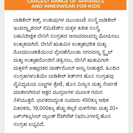
ಬಾಡಿಕೇರ್ ಕಿಡ್ಸ್, ಉಡುಪುಗಳ ಮುಂಚೂಣಿ ಸಂಸ್ಥೆ ಬಾಡಿಕೇರ್
ಇಂಟರ್‍ನ್ಯಾಶನಲ್ ಲಿಮಿಟೆಡ್‍ನ ಮಕ್ಕಳ ಕುರಿತ ಸಂಸ್ಥೆ,
ಬಹುನಿರೀಕ್ಷಿತ ಬೇಸಿಗೆ ಸಂಗ್ರಹದ ಅನಾವರಣವನ್ನು ಘೋಷಿಸಲು
ಉತ್ಸುಕವಾಗಿದೆ. ಬೇಸಿಗೆ ಋತುವಿನ ಉತ್ಸಾಹಭರಿತ ಮತ್ತು
ರೋಮಾಂಚಕತೆಯಿಂದ ಪ್ರೇರಣೆಗೊಂಡು ನಗರವನ್ನು ಸ್ಟೈಲ್
ಮತ್ತು ಉತ್ಸಾಹದೊಂದಿಗೆ ಚಿತ್ರಿಸಲು, ಬೇಸಿಗೆ ಋತುವಿಗಾಗಿ
ಮಕ್ಕಳಿಗೆ ಆಹ್ಲಾದಕರ ವಾರ್ಡ್‍ರೋಬ್ ಅನ್ನು ನೀಡುತ್ತದೆ. ಹಿಂದಿನ
ಸಂಗ್ರಹಗಳಂತೆಯೇ ಬಾಡಿಕೇರ್ ಕಿಡ್ಸ್‍ನ ಹೊಸ ಸಂಗ್ರಹವು
ವೈವಿಧ್ಯಮಯ ಬಣ್ಣಗಳ ಶ್ರೇಣಿ, ಹೊಸ ವಿನ್ಯಾಸ ಮತ್ತು ಸೇರ್ಪಡೆ
ಮಾಡಲಾಗಿರುವ ಅಕ್ಷರ ಮುದ್ರಣಗಳ ಮೂಲಕ ಗಮನ
ಸೆಳೆಯುತ್ತದೆ. ಭಾರತದಾದ್ಯಂತ ಸುಮಾರು 450ಕ್ಕೂ ಅಧಿಕ
ವಿತರಕರು, 19,000ಕ್ಕೂ ಹೆಚ್ಚು ಚಿಲ್ಲರೆ ಮಳಿಗೆಗಳು ಮತ್ತು 20+
ಎಕ್ಸ್‍ಕ್ಲೂಸೀವ್ ಬ್ರಾಂಡ್ ಔಟ್‍ಲೆಟ್ (ಇಬಿಒ)ಗಳಲ್ಲಿ ಹೊಸ
ಸಂಗ್ರಹ ಲಭ್ಯವಿದೆ.