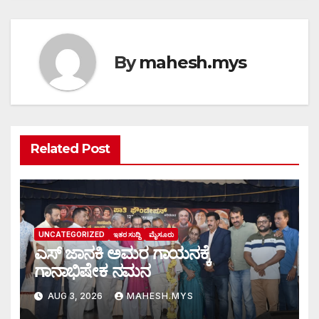
By
mahesh.mys
Related Post
UNCATEGORIZED
ಇತರ ಸುದ್ದಿ
ಮೈಸೂರು
ಎಸ್ ಜಾನಕಿ ಅಮರ ಗಾಯನಕ್ಕೆ
ಗಾನಾಭಿಷೇಕ ನಮನ
AUG 3, 2026
MAHESH.MYS