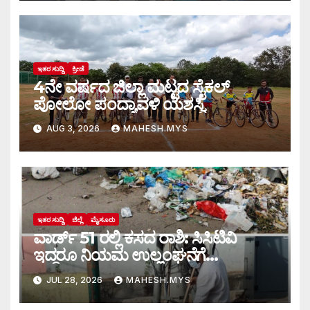
ಇತರ ಸುದ್ದಿ
ಕ್ರೀಡೆ
4ನೇ ವರ್ಷದ ಜಿಲ್ಲಾ ಮಟ್ಟದ ಸೈಕಲ್
ಪೋಲೋ ಪಂದ್ಯಾವಳಿ ಯಶಸ್ವಿ
AUG 3, 2026
MAHESH.MYS
ಇತರ ಸುದ್ದಿ
ಜಿಲ್ಲೆ
ಮೈಸೂರು
ವಾರ್ಡ್ 51 ರಲ್ಲಿ ಕಸದ ರಾಶಿ: ಸಿಸಿಟಿವಿ
ಇದ್ದರೂ ನಿಯಮ ಉಲ್ಲಂಘನೆಗೆ
ಕಡಿವಾಣವಿಲ್ಲ
JUL 28, 2026
MAHESH.MYS