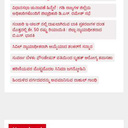
ವಿಧಾನಸಭಾ ಚುನಾವಣೆ ಹಿನ್ನೆಲೆ : ಗಡಿ ರಾಜ್ಯಗಳ ಜಿಲ್ಲೆಯ
ಅಧಿಕಾರಿಗಳೊಂದಿಗೆ ಜಿಲ್ಲಾಧಿಕಾರಿ ಡಿ.ಎಸ್. ರಮೇಶ್ ಸಭೆ
ಸಂಚಾರಿ ಇ-ಚಲನ್ ನಲ್ಲಿ ದಾಖಲಾಗಿರುವ ಬಾಕಿ ಪ್ರಕರಣಗಳ ದಂಡ
ಮೊತ್ತದಲ್ಲಿ ಶೇ. 50 ರಷ್ಟು ರಿಯಾಯಿತಿ : ಜಿಲ್ಲಾ ನ್ಯಾಯಾಧೀಶರಾದ
ಬಿ.ಎಸ್. ಭಾರತಿ
ಸಿವಿಲ್ ನ್ಯಾಯಾಧೀಶರಾಗಿ ಆಯ್ಕೆಯಾದ ಶಂಕರ್‌ಗೆ ಸನ್ಮಾನ
ಸುವರ್ಣ ಬೆಳಕು ಫೌಂಡೇಷನ್ ವತಿಯಿಂದ ಬೃಹತ್ ಆರೋಗ್ಯ ತಪಾಸಣಾ
ಹರಿಣಿಯವರ ಮೊಟ್ಟಮೊದಲ ಸಿನಿಮಾ ಜಗನ್ಮೋಹಿನಿ
ಹಿಂದುಳಿದ ವರ್ಗದವರನ್ನು ಅವಮಾನಿಸುವ ರಾಹುಲ್ ಗಾಂಧಿ