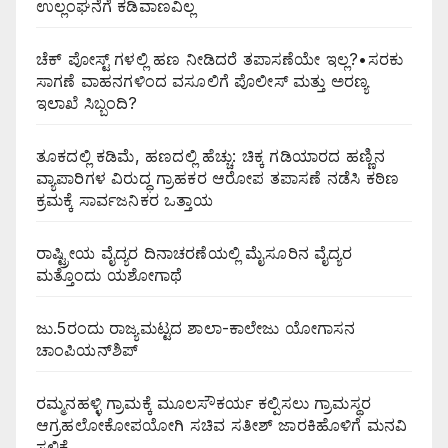
ಉಲ್ಲಂಘನೆಗೆ ಕಡಿವಾಣವಿಲ್ಲ
ಚೆಕ್ ಪೋಸ್ಟ್ ಗಳಲ್ಲಿ ಹಣ ನೀಡಿದರೆ ತಪಾಸಣೆಯೇ ಇಲ್ಲ?•ಸರಕು
ಸಾಗಣೆ ವಾಹನಗಳಿಂದ ವಸೂಲಿಗೆ ಪೊಲೀಸ್ ಮತ್ತು ಅರಣ್ಯ
ಇಲಾಖೆ ಸಿಬ್ಬಂದಿ?
ತೂಕದಲ್ಲಿ ಕಡಿಮೆ, ಹಣದಲ್ಲಿ ಹೆಚ್ಚು: ಚಿಕ್ಕ ಗಡಿಯಾರದ ಹಣ್ಣಿನ
ವ್ಯಾಪಾರಿಗಳ ವಿರುದ್ಧ ಗ್ರಾಹಕರ ಆರೋಪ ತಪಾಸಣೆ ನಡೆಸಿ ಕಠಿಣ
ಕ್ರಮಕ್ಕೆ ಸಾರ್ವಜನಿಕರ ಒತ್ತಾಯ
ರಾಷ್ಟ್ರೀಯ ವೈದ್ಯರ ದಿನಾಚರಣೆಯಲ್ಲಿ ಮೈಸೂರಿನ ವೈದ್ಯರ
ಮತ್ತೊಂದು ಯಶೋಗಾಥೆ
ಜು.5ರಂದು ರಾಜ್ಯಮಟ್ಟದ ಶಾಲಾ-ಕಾಲೇಜು ಯೋಗಾಸನ
ಚಾಂಪಿಯನ್‌ಶಿಪ್
ರಮ್ಮನಹಳ್ಳಿ ಗ್ರಾಮಕ್ಕೆ ಮೂಲಸೌಕರ್ಯ ಕಲ್ಪಿಸಲು ಗ್ರಾಮಸ್ಥರ
ಆಗ್ರಹಲೋಕೋಪಯೋಗಿ ಸಚಿವ ಸತೀಶ್ ಜಾರಕಿಹೊಳಿಗೆ ಮನವಿ
ಸಲ್ಲಿಕೆ