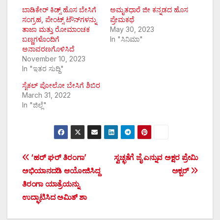
ಬಾಡಿಕೇರ್ ಕಿಡ್ಸ್ ಹೊಸ ಬೇಸಿಗೆ
ಅಮೃತಧಾರೆ ಜೀ ಕನ್ನಡದ ಹೊಸ
ಸಂಗ್ರಹ, ಪೇಂಟ್ಸ್ ಟೌನ್‍ಗಳನ್ನು
ಪ್ರೇಮಕಥೆ
ತಾಜಾ ಮತ್ತು ರೋಮಾಂಚಕ
May 30, 2023
ಬಣ್ಣಗಳೊಂದಿಗೆ
In "ಸಿನಿಮಾ"
ಅನಾವರಣಗೊಳಿಸಿದೆ
November 10, 2023
In "ಇತರ ಸುದ್ದಿ"
ಸೈಕಲ್ ಪೋಲೋ ಬೇಸಿಗೆ ಶಿಬಿರ
March 31, 2022
In "ಜಿಲ್ಲೆ"
Post
‘ಹರ್ ಘರ್ ತಿರಂಗಾ’
ಸ್ವಚ್ಛತೆಗೆ ಜೈ ಎನ್ನುವ ಅಕ್ಷರ ಪ್ರೇಮಿ
ಅಭಿಯಾನದಡಿ ಆಯೋಜಿಸಿದ್ದ
ಅಕ್ಬರ್
navigation
ತಿರಂಗಾ ಯಾತ್ರೆಯನ್ನು
ಉದ್ಘಾಟಿಸಿದ ಅಮಿತ್ ಶಾ