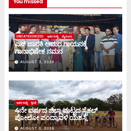
You missed
UNCATEGORIZED
ಇತರ ಸುದ್ದಿ
ಮೈಸೂರು
ಎಸ್ ಜಾನಕಿ ಅಮರ ಗಾಯನಕ್ಕೆ
ಗಾನಾಭಿಷೇಕ ನಮನ
AUGUST 3, 2026
ಇತರ ಸುದ್ದಿ
ಕ್ರೀಡೆ
4ನೇ ವರ್ಷದ ಜಿಲ್ಲಾ ಮಟ್ಟದ ಸೈಕಲ್
ಪೋಲೋ ಪಂದ್ಯಾವಳಿ ಯಶಸ್ವಿ
AUGUST 3, 2026