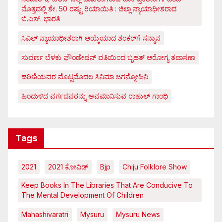
ಮೊತ್ತದಲ್ಲಿ ಶೇ. 50 ರಷ್ಟು ರಿಯಾಯಿತಿ : ಜಿಲ್ಲಾ ನ್ಯಾಯಾಧೀಶರಾದ
ಬಿ.ಎಸ್. ಭಾರತಿ
ಸಿವಿಲ್ ನ್ಯಾಯಾಧೀಶರಾಗಿ ಆಯ್ಕೆಯಾದ ಶಂಕರ್‌ಗೆ ಸನ್ಮಾನ
ಸುವರ್ಣ ಬೆಳಕು ಫೌಂಡೇಷನ್ ವತಿಯಿಂದ ಬೃಹತ್ ಆರೋಗ್ಯ ತಪಾಸಣಾ
ಹರಿಣಿಯವರ ಮೊಟ್ಟಮೊದಲ ಸಿನಿಮಾ ಜಗನ್ಮೋಹಿನಿ
ಹಿಂದುಳಿದ ವರ್ಗದವರನ್ನು ಅವಮಾನಿಸುವ ರಾಹುಲ್ ಗಾಂಧಿ
Tags
2021
2021 ಕೋವಿಡ್‌
Bjp
Chiju Folklore Show
Keep Books In The Libraries That Are Conducive To
The Mental Development Of Children
Mahashivaratri
Mysuru
Mysuru News