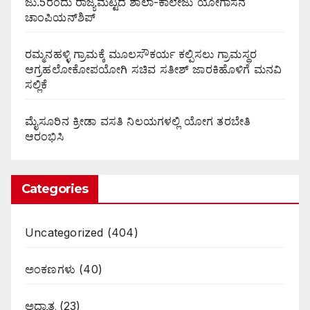
ಜು.5ರಂದು ರಾಜ್ಯಮಟ್ಟದ ಶಾಲಾ-ಕಾಲೇಜು ಯೋಗಾಸನ
ಚಾಂಪಿಯನ್‌ಶಿಪ್
ರಮ್ಮನಹಳ್ಳಿ ಗ್ರಾಮಕ್ಕೆ ಮೂಲಸೌಕರ್ಯ ಕಲ್ಪಿಸಲು ಗ್ರಾಮಸ್ಥರ
ಆಗ್ರಹಲೋಕೋಪಯೋಗಿ ಸಚಿವ ಸತೀಶ್ ಜಾರಕಿಹೊಳಿಗೆ ಮನವಿ
ಸಲ್ಲಿಕೆ
ಮೈಸೂರಿನ ಕ್ರೀಡಾ ವಸತಿ ನಿಲಯಗಳಲ್ಲಿ ಯೋಗ ತರಬೇತಿ
ಆರಂಭಿಸಿ
Categories
Uncategorized
(404)
ಅಂಕಣಗಳು
(40)
ಅಧ್ಯಾತ್ಮ
(23)