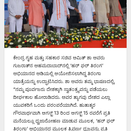
ಕೇಂದ್ರ ಗೃಹ ಮತ್ತು ಸಹಕಾರ ಸಚಿವ ಅಮಿತ್ ಶಾ ಅವರು
ಗುಜರಾತ್‌ನ ಅಹಮದಾಬಾದ್‌ನಲ್ಲಿ ‘ಹರ್ ಘರ್ ತಿರಂಗ’
ಅಭಿಯಾನದ ಅಡಿಯಲ್ಲಿ ಆಯೋಜಿಸಲಾಗಿದ್ದ ತಿರಂಗಾ
ಯಾತ್ರೆಯನ್ನು ಉದ್ಘಾಟಿಸಿದರು. ಶಾ ಅವರು ತಮ್ಮ ಭಾಷಣದಲ್ಲಿ,
“ನಮ್ಮ ಪೂರ್ವಜರು ದೇಶಕ್ಕಾಗಿ ಸ್ವಾತಂತ್ರ್ಯವನ್ನು ಪಡೆಯಲು
ದೀರ್ಘಕಾಲ ಹೋರಾಡಿದರು. ಅವರ ತ್ಯಾಗವು ದೇಶದ ಎಲ್ಲಾ
ಯುವಕರಿಗೆ ಒಂದು ಪರಂಪರೆಯಾಗಿದೆ. ಹುತಾತ್ಮರ
ಗೌರವಾರ್ಥವಾಗಿ ಆಗಸ್ಟ್ 13 ರಿಂದ ಆಗಸ್ಟ್ 15 ರವರೆಗೆ ಪ್ರತಿ
ಮನೆಯಲ್ಲೂ ಧ್ವಜಾರೋಹಣ ಮಾಡುವ ಮೂಲಕ, ‘ಹರ್ ಘರ್
ತಿರಂಗಾ’ ಅಭಿಯಾನದ ಮೂಲಕ ತ್ರಿವರ್ಣ ಧ್ವಜವನ್ನು ಪ್ರತಿ