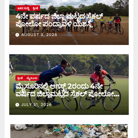
ಇತರ ಸುದ್ದಿ
ಕ್ರೀಡೆ
4ನೇ ವರ್ಷದ ಜಿಲ್ಲಾ ಮಟ್ಟದ ಸೈಕಲ್
ಪೋಲೋ ಪಂದ್ಯಾವಳಿ ಯಶಸ್ವಿ
AUGUST 3, 2026
ಕ್ರೀಡೆ
ಮೈಸೂರು
ಮೈಸೂರಿನಲ್ಲಿ ಆಗಸ್ಟ್‌ 2ರಂದು 4ನೇ
ವರ್ಷದ ಜಿಲ್ಲಾಮಟ್ಟದ ಸೈಕಲ್ ಪೋಲೋ
ಪಂದ್ಯಾವಳಿ
JULY 31, 2026