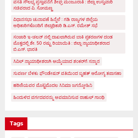
ವಸತಿ ಸೌಲಭ್ಯ ಪ್ರಸ್ತಾವನೆಗೆ ಶೀಘ್ರ ಮಂಜೂರಾತಿ : ಜಿಲ್ಲಾ ಉಸ್ತುವಾರಿ
ಸಚಿವರಾದ ವಿ. ಸೋಮಣ್ಣ
ವಿಧಾನಸಭಾ ಚುನಾವಣೆ ಹಿನ್ನೆಲೆ : ಗಡಿ ರಾಜ್ಯಗಳ ಜಿಲ್ಲೆಯ
ಅಧಿಕಾರಿಗಳೊಂದಿಗೆ ಜಿಲ್ಲಾಧಿಕಾರಿ ಡಿ.ಎಸ್. ರಮೇಶ್ ಸಭೆ
ಸಂಚಾರಿ ಇ-ಚಲನ್ ನಲ್ಲಿ ದಾಖಲಾಗಿರುವ ಬಾಕಿ ಪ್ರಕರಣಗಳ ದಂಡ
ಮೊತ್ತದಲ್ಲಿ ಶೇ. 50 ರಷ್ಟು ರಿಯಾಯಿತಿ : ಜಿಲ್ಲಾ ನ್ಯಾಯಾಧೀಶರಾದ
ಬಿ.ಎಸ್. ಭಾರತಿ
ಸಿವಿಲ್ ನ್ಯಾಯಾಧೀಶರಾಗಿ ಆಯ್ಕೆಯಾದ ಶಂಕರ್‌ಗೆ ಸನ್ಮಾನ
ಸುವರ್ಣ ಬೆಳಕು ಫೌಂಡೇಷನ್ ವತಿಯಿಂದ ಬೃಹತ್ ಆರೋಗ್ಯ ತಪಾಸಣಾ
ಹರಿಣಿಯವರ ಮೊಟ್ಟಮೊದಲ ಸಿನಿಮಾ ಜಗನ್ಮೋಹಿನಿ
ಹಿಂದುಳಿದ ವರ್ಗದವರನ್ನು ಅವಮಾನಿಸುವ ರಾಹುಲ್ ಗಾಂಧಿ
Tags