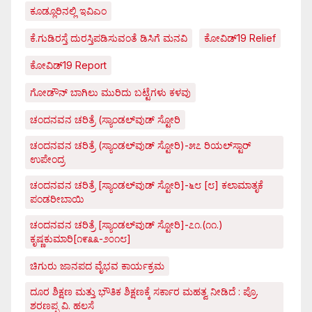
ಕೂಡ್ಲೂರಿನಲ್ಲಿ ಇವಿಎಂ
ಕೆ.ಗುಡಿರಸ್ತೆ ದುರಸ್ತಿಪಡಿಸುವಂತೆ ಡಿಸಿಗೆ ಮನವಿ
ಕೋವಿಡ್‌19 Relief
ಕೋವಿಡ್‌19 Report
ಗೋಡೌನ್ ಬಾಗಿಲು ಮುರಿದು ಬಟ್ಟೆಗಳು ಕಳವು
ಚಂದನವನ ಚರಿತ್ರೆ (ಸ್ಯಾಂಡಲ್‌ವುಡ್ ಸ್ಟೋರಿ
ಚಂದನವನ ಚರಿತ್ರೆ (ಸ್ಯಾಂಡಲ್‌ವುಡ್ ಸ್ಟೋರಿ)-೫೭ ರಿಯಲ್‌ಸ್ಟಾರ್
ಉಪೇಂದ್ರ
ಚಂದನವನ ಚರಿತ್ರೆ [ಸ್ಯಾಂಡಲ್‌ವುಡ್ ಸ್ಟೋರಿ]-೬೮ [೮] ಕಲಾಮಾತೃಕೆ
ಪಂಡರೀಬಾಯಿ
ಚಂದನವನ ಚರಿತ್ರೆ [ಸ್ಯಾಂಡಲ್‌ವುಡ್ ಸ್ಟೋರಿ]-೭೧.(೧೧.)
ಕೃಷ್ಣಕುಮಾರಿ[೧೯೩೩-೨೦೧೮]
ಚಿಗುರು ಜಾನಪದ ವೈಭವ ಕಾರ್ಯಕ್ರಮ
ದೂರ ಶಿಕ್ಷಣ ಮತ್ತು ಭೌತಿಕ ಶಿಕ್ಷಣಕ್ಕೆ ಸರ್ಕಾರ ಮಹತ್ವ ನೀಡಿದೆ : ಪ್ರೊ.
ಶರಣಪ್ಪ ವಿ. ಹಲಸೆ