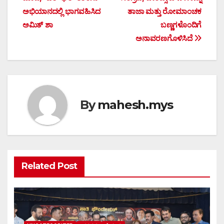
navigation
ಅಭಿಯಾನದಲ್ಲಿ ಭಾಗವಹಿಸಿದ
ತಾಜಾ ಮತ್ತು ರೋಮಾಂಚಕ
ಅಮಿತ್ ಶಾ
ಬಣ್ಣಗಳೊಂದಿಗೆ
ಅನಾವರಣಗೊಳಿಸಿದೆ
By
mahesh.mys
Related Post