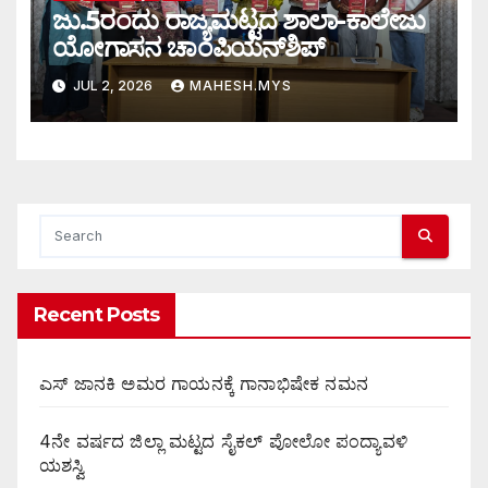
ಜು.5ರಂದು ರಾಜ್ಯಮಟ್ಟದ ಶಾಲಾ-ಕಾಲೇಜು
ಯೋಗಾಸನ ಚಾಂಪಿಯನ್‌ಶಿಪ್
JUL 2, 2026
MAHESH.MYS
Recent Posts
ಎಸ್ ಜಾನಕಿ ಅಮರ ಗಾಯನಕ್ಕೆ ಗಾನಾಭಿಷೇಕ ನಮನ
4ನೇ ವರ್ಷದ ಜಿಲ್ಲಾ ಮಟ್ಟದ ಸೈಕಲ್ ಪೋಲೋ ಪಂದ್ಯಾವಳಿ
ಯಶಸ್ವಿ