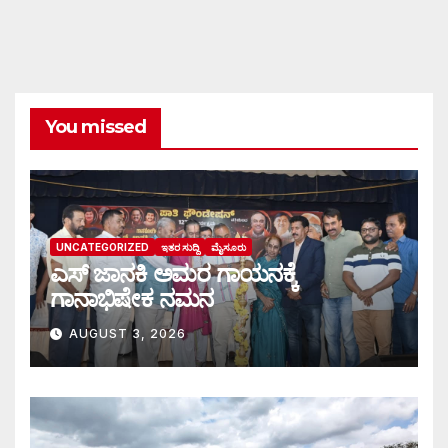
You missed
UNCATEGORIZED
ಇತರ ಸುದ್ದಿ
ಮೈಸೂರು
ಎಸ್ ಜಾನಕಿ ಅಮರ ಗಾಯನಕ್ಕೆ
ಗಾನಾಭಿಷೇಕ ನಮನ
AUGUST 3, 2026