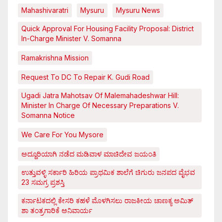
Mahashivaratri
Mysuru
Mysuru News
Quick Approval For Housing Facility Proposal: District
In-Charge Minister V. Somanna
Ramakrishna Mission
Request To DC To Repair K. Gudi Road
Ugadi Jatra Mahotsav Of Malemahadeshwar Hill:
Minister In Charge Of Necessary Preparations V.
Somanna Notice
We Care For You Mysore
ಅದ್ದೂರಿಯಾಗಿ ನಡೆದ ಮಡಿವಾಳ ಮಾಚಿದೇವ ಜಯಂತಿ
ಉತ್ತುವಳ್ಳಿ ಸರ್ಕಾರಿ ಹಿರಿಯ ಪ್ರಾಥಮಿಕ ಶಾಲೆಗೆ ಚಿಗುರು ಜನಪದ ವೈಭವ
23 ಸಮಗ್ರ ಪ್ರಶಸ್ತಿ
ಕರ್ನಾಟಕದಲ್ಲಿ ಕೇಸರಿ ಕಹಳೆ ಮೊಳಗಿಸಲು ರಾಜಕೀಯ ಚಾಣಕ್ಯ ಅಮಿತ್
ಶಾ ತಂತ್ರಗಾರಿಕೆ ಅನಿವಾರ್ಯ