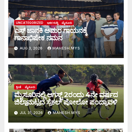
UNCATEGORIZED
ಇತರ ಸುದ್ದಿ
ಮೈಸೂರು
ಎಸ್ ಜಾನಕಿ ಅಮರ ಗಾಯನಕ್ಕೆ
ಗಾನಾಭಿಷೇಕ ನಮನ
AUG 3, 2026
MAHESH.MYS
ಕ್ರೀಡೆ
ಮೈಸೂರು
ಮೈಸೂರಿನಲ್ಲಿ ಆಗಸ್ಟ್‌ 2ರಂದು 4ನೇ ವರ್ಷದ
ಜಿಲ್ಲಾಮಟ್ಟದ ಸೈಕಲ್ ಪೋಲೋ ಪಂದ್ಯಾವಳಿ
JUL 31, 2026
MAHESH.MYS