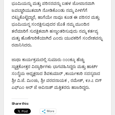
ಭೂಮಿಯನ್ನು ಮತ್ತು ಪರಿಸರವನ್ನು ಬಹಳ ಜೋಪಾನವಾಗಿ
ಜವಬ್ಧಾರಿಯುತವಾಗಿ ನೋಡಿಕೊಂಡು ನಮ್ಮ ಪೀಳಿಗೆಗೆ
ಬಿಟ್ಟುಕೊಟ್ಟಿದ್ದಾರೆ, ಹಾಗೆಯೇ ನಾವೂ ಕೂಡ ಈ ಪರಿಸರ ಮತ್ತು
ಭೂಮಿಯನ್ನ ಸಂರಕ್ಷಿಸುವುದರ ಜೊತೆ ನಮ್ಮ ಮುಂದಿನ
ತಲೆಮಾರಿಗೆ ಸುರಕ್ಷಿತವಾಗಿ ಹಸ್ಥಾಂತರಿಸುವುದು ನಮ್ಮ ಕರ್ತವ್ಯ
ಮತ್ತು ಹೊಣೆಗಾರಿಕೆಯಾಗಿದೆ ಎಂದು ಯುವಕರಿಗೆ ಸಂದೇಶವನ್ನು
ರವಾನಿಸಿದರು.
ಜಾಥಾ ಕಾರ್ಯಕ್ರಮದಲ್ಲಿ ಸುಮಾರು ೧೦೦ಕ್ಕೂ ಹೆಚ್ಚು
ಸ್ನಾತ್ತಕೋತ್ತರ ವಿದ್ಯಾರ್ಥಿಗಳು ಭಾಗವಹಿಸಿದ್ದರು ಮತ್ತು ಹಾರ್ಟ್
ಸಂಸ್ಥೆಯ ಅಧ್ಯಕ್ಷರಾದ ಶಿವಕುಮಾರ್ ,ಕಾರ್ಯಕಾರಿ ಸದಸ್ಯರಾದ
ಶ್ರೀ ವಿ.ಜೆ. ಮಿಂಚು, ಶ್ರೀ ವರದನಾಯಕ , ರಮೇಶ್, ೯೨.೭ ಬಿಗ್
ಎಫ್‌ಎಂ ಆರ್ ಜೆ ಅವಿನಾಶ್ ಮತ್ತಿತರರು ಹಾಜರಿದ್ದರು.
Share this:
More