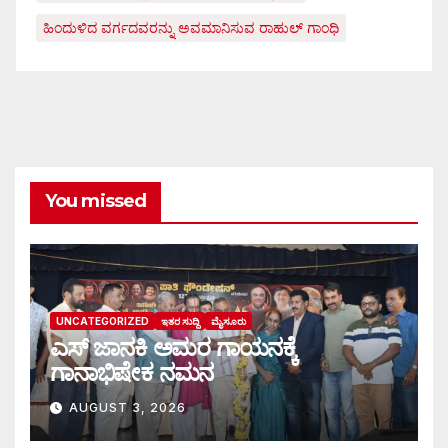
ಹಿಂದುಳಿದ ವರ್ಗದವರನ್ನು ಅವಮಾನಿಸುವ ರಾಹುಲ್ ಗಾಂಧಿ
You missed
UNCATEGORIZED
ಇತರ ಸುದ್ದಿ
ಮೈಸೂರು
ಎಸ್ ಜಾನಕಿ ಅಮರ ಗಾಯನಕ್ಕೆ
ಗಾನಾಭಿಷೇಕ ನಮನ
AUGUST 3, 2026