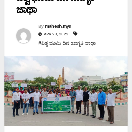
ಜಾಥಾ
By
mahesh.mys
APR 23, 2022
#ವಿಶ್ವ ಭೂಮಿ ದಿನ :ಜಾಗೃತಿ ಜಾಥಾ