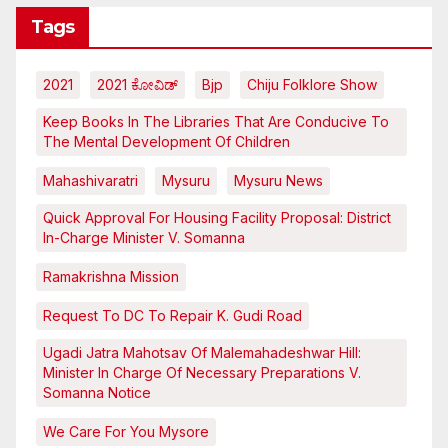
Tags
2021
2021 ಕೋವಿಡ್‌
Bjp
Chiju Folklore Show
Keep Books In The Libraries That Are Conducive To
The Mental Development Of Children
Mahashivaratri
Mysuru
Mysuru News
Quick Approval For Housing Facility Proposal: District
In-Charge Minister V. Somanna
Ramakrishna Mission
Request To DC To Repair K. Gudi Road
Ugadi Jatra Mahotsav Of Malemahadeshwar Hill:
Minister In Charge Of Necessary Preparations V.
Somanna Notice
We Care For You Mysore