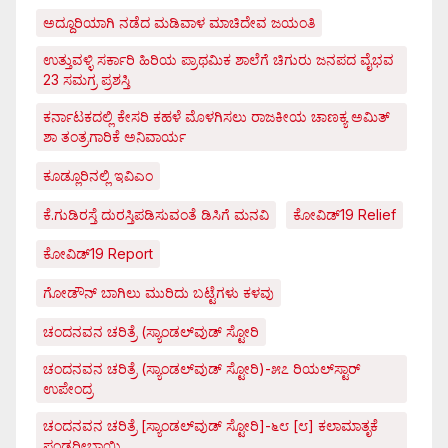
ಅದ್ದೂರಿಯಾಗಿ ನಡೆದ ಮಡಿವಾಳ ಮಾಚಿದೇವ ಜಯಂತಿ
ಉತ್ತುವಳ್ಳಿ ಸರ್ಕಾರಿ ಹಿರಿಯ ಪ್ರಾಥಮಿಕ ಶಾಲೆಗೆ ಚಿಗುರು ಜನಪದ ವೈಭವ
23 ಸಮಗ್ರ ಪ್ರಶಸ್ತಿ
ಕರ್ನಾಟಕದಲ್ಲಿ ಕೇಸರಿ ಕಹಳೆ ಮೊಳಗಿಸಲು ರಾಜಕೀಯ ಚಾಣಕ್ಯ ಅಮಿತ್
ಶಾ ತಂತ್ರಗಾರಿಕೆ ಅನಿವಾರ್ಯ
ಕೂಡ್ಲೂರಿನಲ್ಲಿ ಇವಿಎಂ
ಕೆ.ಗುಡಿರಸ್ತೆ ದುರಸ್ತಿಪಡಿಸುವಂತೆ ಡಿಸಿಗೆ ಮನವಿ
ಕೋವಿಡ್‌19 Relief
ಕೋವಿಡ್‌19 Report
ಗೋಡೌನ್ ಬಾಗಿಲು ಮುರಿದು ಬಟ್ಟೆಗಳು ಕಳವು
ಚಂದನವನ ಚರಿತ್ರೆ (ಸ್ಯಾಂಡಲ್‌ವುಡ್ ಸ್ಟೋರಿ
ಚಂದನವನ ಚರಿತ್ರೆ (ಸ್ಯಾಂಡಲ್‌ವುಡ್ ಸ್ಟೋರಿ)-೫೭ ರಿಯಲ್‌ಸ್ಟಾರ್
ಉಪೇಂದ್ರ
ಚಂದನವನ ಚರಿತ್ರೆ [ಸ್ಯಾಂಡಲ್‌ವುಡ್ ಸ್ಟೋರಿ]-೬೮ [೮] ಕಲಾಮಾತೃಕೆ
ಪಂಡರೀಬಾಯಿ