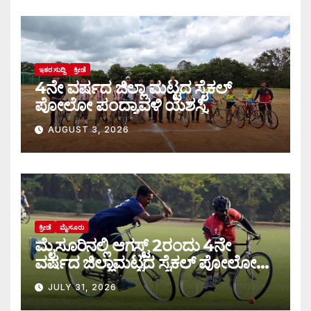
ಇತರ ಸುದ್ದಿ
ಕ್ರೀಡೆ
4ನೇ ವರ್ಷದ ಜಿಲ್ಲಾ ಮಟ್ಟದ ಸೈಕಲ್
ಪೋಲೋ ಪಂದ್ಯಾವಳಿ ಯಶಸ್ವಿ
AUGUST 3, 2026
ಕ್ರೀಡೆ
ಮೈಸೂರು
ಮೈಸೂರಿನಲ್ಲಿ ಆಗಸ್ಟ್‌ 2ರಂದು 4ನೇ
ವರ್ಷದ ಜಿಲ್ಲಾಮಟ್ಟದ ಸೈಕಲ್ ಪೋಲೋ
ಪಂದ್ಯಾವಳಿ
JULY 31, 2026