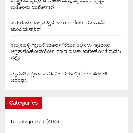
ರಾಷ್ಟ್ರೀಯ ವೈದ್ಯರ ದಿನಾಚರಣೆಯಲ್ಲಿ ಮೈಸೂರಿನ ವೈದ್ಯರ
ಮತ್ತೊಂದು ಯಶೋಗಾಥೆ
ಜು.5ರಂದು ರಾಜ್ಯಮಟ್ಟದ ಶಾಲಾ-ಕಾಲೇಜು ಯೋಗಾಸನ
ಚಾಂಪಿಯನ್‌ಶಿಪ್
ರಮ್ಮನಹಳ್ಳಿ ಗ್ರಾಮಕ್ಕೆ ಮೂಲಸೌಕರ್ಯ ಕಲ್ಪಿಸಲು ಗ್ರಾಮಸ್ಥರ
ಆಗ್ರಹಲೋಕೋಪಯೋಗಿ ಸಚಿವ ಸತೀಶ್ ಜಾರಕಿಹೊಳಿಗೆ ಮನವಿ
ಸಲ್ಲಿಕೆ
ಮೈಸೂರಿನ ಕ್ರೀಡಾ ವಸತಿ ನಿಲಯಗಳಲ್ಲಿ ಯೋಗ ತರಬೇತಿ
ಆರಂಭಿಸಿ
Categories
Uncategorized
(404)