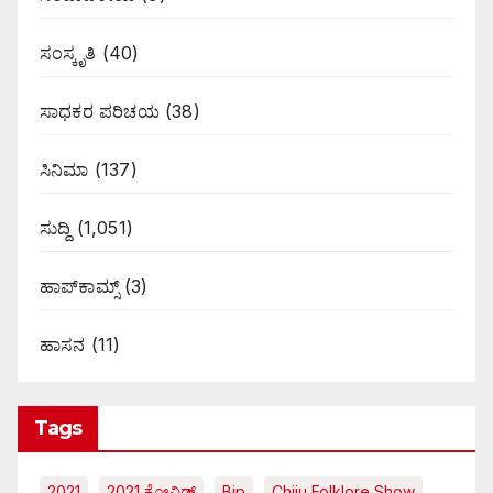
ಸಂಸ್ಕೃತಿ
(40)
ಸಾಧಕರ ಪರಿಚಯ
(38)
ಸಿನಿಮಾ
(137)
ಸುದ್ದಿ
(1,051)
ಹಾಪ್‌ಕಾಮ್ಸ್‌
(3)
ಹಾಸನ
(11)
Tags
2021
2021 ಕೋವಿಡ್‌
Bjp
Chiju Folklore Show