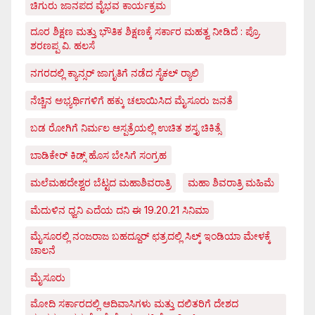
ಚಿಗುರು ಜಾನಪದ ವೈಭವ ಕಾರ್ಯಕ್ರಮ
ದೂರ ಶಿಕ್ಷಣ ಮತ್ತು ಭೌತಿಕ ಶಿಕ್ಷಣಕ್ಕೆ ಸರ್ಕಾರ ಮಹತ್ವ ನೀಡಿದೆ : ಪ್ರೊ.
ಶರಣಪ್ಪ ವಿ. ಹಲಸೆ
ನಗರದಲ್ಲಿ ಕ್ಯಾನ್ಸರ್ ಜಾಗೃತಿಗೆ ನಡೆದ ಸೈಕಲ್ ರ್‍ಯಾಲಿ
ನೆಚ್ಚಿನ ಅಭ್ಯರ್ಥಿಗಳಿಗೆ ಹಕ್ಕು ಚಲಾಯಿಸಿದ ಮೈಸೂರು ಜನತೆ
ಬಡ ರೋಗಿಗೆ ನಿರ್ಮಲ ಆಸ್ಪತ್ರೆಯಲ್ಲಿ ಉಚಿತ ಶಸ್ತೃ ಚಿಕಿತ್ಸೆ
ಬಾಡಿಕೇರ್ ಕಿಡ್ಸ್ ಹೊಸ ಬೇಸಿಗೆ ಸಂಗ್ರಹ
ಮಲೆಮಹದೇಶ್ವರ ಬೆಟ್ಟದ ಮಹಾಶಿವರಾತ್ರಿ
ಮಹಾ ಶಿವರಾತ್ರಿ ಮಹಿಮೆ
ಮೆದುಳಿನ ಧ್ವನಿ ಎದೆಯ ದನಿ ಈ 19.20.21 ಸಿನಿಮಾ
ಮೈಸೂರಲ್ಲಿ ನಂಜರಾಜ ಬಹದ್ದೂರ್ ಛತ್ರದಲ್ಲಿ ಸಿಲ್ಕ್ ಇಂಡಿಯಾ ಮೇಳಕ್ಕೆ
ಚಾಲನೆ
ಮೈಸೂರು
ಮೋದಿ ಸರ್ಕಾರದಲ್ಲಿ ಆದಿವಾಸಿಗಳು ಮತ್ತು ದಲಿತರಿಗೆ ದೇಶದ