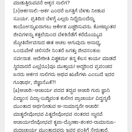
ಮಾಡುತ್ತಿರುವವನೆ ಅಕ್ಕನ ಸಾಲಿಗ?
[೨]ಅರ್ಕಸಾಲಿ:-ಅರ್ಕ ಎಂದರೆ ಜಗತ್ತಿಗೆ ಬೆಳಕು ನೀಡುವ
ಸೂರ್ಯ. ಪ್ರತಿದಿನ ಬೆಳಗ್ಗೆ ಎಲ್ಲರು ನಿದ್ದೆಯಿಂದೆದ್ದು
ಕಾರ್ಯೋನ್ಮುಖರಾಗಲು ಅರ್ಕೇಶ ಎಚ್ಚರಿಸುವನು. ಕೋಟ್ಯಾಂತರ
ಜೀವಿಗಳನ್ನು ಕತ್ತಲೆಯಿಂದ ಬೆಳಕಿನೆಡೆಗೆ ಕರೆದೊಯ್ಯುವ
ಜ್ಯೋತಿರ್ದೇವನಾದ ಈತ ಅಚಲ ಆಗುವುದು ಅಸಾಧ್ಯ,
ಒಂದುವೇಳೆ ಚಲಿಸದೇ ನಿಂತರೆ ಜಗತ್ತು ಜೀವಸಂಕುಲ
ಸರ್ವನಾಶ. ಅದೇರೀತಿ ವಿಶ್ವಕರ್ಮ ತನ್ನ ಕೆಲಸ ಕಾರ್ಯ ಮಾಡದೆ
ಸ್ಥಿರವಾದರೆ ಎಲ್ಲ[ರೂ]ವೂ ಮುಕ್ತಾಯ! ಆದ್ದರಿಂದ ಪ್ರಪಂಚದ
ಜನರು ಅರ್ಕನ ಸಾಲಿಗರು ಅಥವ ಋಣಿಗಳು ಎಂಬುದೆ ಇದರ
ಗೂಢಾರ್ಥ, ಜಿಜ್ಞಾಸೆಏಕೆ?!
[೩]ಆಚಾರಿ:-ಆಚಾರ್ಯ ಪದದ ತದ್ಭವ ಆಚಾರಿ ಗುರು ಜ್ಞಾನಿ
ವಿದ್ವಾಂಸ ವಿದ್ಯಾ-ಬುದ್ಧಿವಂತ ಕುಲೀನ ಪ್ರಾಚಾರ್ಯ ವಿದ್ವನ್ಮಣಿ
ಮುಂತಾದ ಅರ್ಥನೀಡುವ ಅ-ಸಾಮಾನ್ಯನೇ ಆಚಾರಿ!
ಮಾತೃದೇವೋಭವ ಪಿತೃದೇವೋಭವ ನಂತರದ ಸ್ಥಾನವೆ
ಆಚಾರ್ಯದೇವೋಭವ! ಕೃಪಾ-ದ್ರೋಣಾ-ಶಂಕರ-ರಾಮಾನುಜ-
ಮಧ್ವಾಚಾರ್ಯ ಮುಂತಾದವರು ಇವರ ಪಂಕ್ತಿಗೆ ಸೇರುತ್ತಾರೆ.