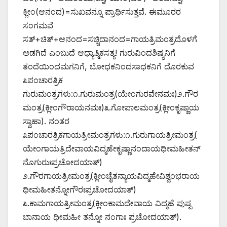
ಕ್ಲೀಂ(ಆನಂದ)=ಸುಖವನ್ನೂ ಪ್ರಾರ್ಥಿಸುತ್ತವೆ. ಈಮೂರರ
ಸಂಗಮವೆ
ಸತ್+ಚಿತ್+ಆನಂದ=ಸಚ್ಚಿದಾನಂದ=ಗಾಯತ್ರಿಮಂತ್ರದೊಳಗೆ
ಅಡಗಿದೆ ಎಂಬುದೆ ಆಧ್ಯಾತ್ಮಿಕಸತ್ಯ! ಗುರುವಿಂದಶಿಷ್ಯನಿಗೆ
ತಂದೆಯಿಂದಮಗನಿಗೆ, ಬೋಧಕನಿಂದಸಾಧಕನಿಗೆ ದೊರಕುವ
೩ಪಂಚಾರತ್ರಿಕ
ಗುರುಮಂತ್ರಗಳು:೧.ಗುರುಮಂತ್ರ(ಯೇಂಗುರವೇನಮಃ)೨.ಗೌರ
ಮಂತ್ರ(ಕ್ಲೀಂಗೌರಾಯನಮಃ)೩.ಗೋಪಾಲಮಂತ್ರ(ಕ್ಲೀಂಕೃಷ್ಣಾಯ
ಸ್ವಾಹಾ). ನಂತರ
೩ಪಂಚಾರತ್ರಿಕಗಾಯತ್ರೀಮಂತ್ರಗಳು:೧.ಗುರುಗಾಯತ್ರೀಮಂತ್ರ(
ಯೇಂಗಾಯತ್ರಿದೇವಾಯವಿದ್ಮಹೇಕೃಷ್ಣಾನಂದಾಯಧೀಮಹೀತನ್
ನೊಗುರುಃಪ್ರಚೋದಯಾತ್)
೨.ಗೌರಗಾಯತ್ರೀಮಂತ್ರ(ಕ್ಲೀಂಚೈತನ್ಯಾಯವಿದ್ಮಹೇವಿಶ್ವಂಭರಾಯ
ಧೀಮಹೀತನ್ನೋಗೌರಃಪ್ರಚೋದಯಾತ್)
೩.ಕಾಮಗಾಯತ್ರೀಮಂತ್ರ(ಕ್ಲೀಂಕಾಮದೇವಾಯ ವಿದ್ಮಹೆ ಪುಷ್ಪ
ಬಾನಾಯ ಧೀಮಹೀ ತನ್ನೋ ನಂಗಾಃ ಪ್ರಚೋದಯಾತ್).