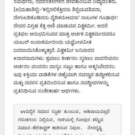
ಸಮರ್ಥರು, ನವರಸಕಲೆಗಳಿಗೆ ಜೀವತುಂಬುವ ನಿಷ್ಠಾವಂತರು.
[೫]ಮಹಾಶಿಲ್ಪಿ:-’ಕಲ್ಲಿನಲಿಕೆತ್ತಿದನು ಶಿಲ್ಪಿಯವಶಿವನಾ,
ದೇಗುಲದಿಕೂಡಿದನು ವೈದಿಕನುಅವನಾ’ ಸಾಲುಗಳ ಗೂಢಾರ್ಥ:
ದೇವರ ವಿಗ್ರಹ ಕೆತ್ತಿ ಅಣಿ ಮಾಡುವವ ವಿಶ್ವಕರ್ಮಿ. ಆದರೆ
ಪ್ರತಿಫಲ ಅನುಭವಿಸುವವ ಮಾತ್ರ ಅರ್ಚಕ ವಿಶ್ವಕರ್ಮದವರೂ
ಯಜುರ್ ಉಪಾಕರ್ಮದಂದು ಯಜ್ಞೋಪವೀತ
ಬದಲಾಯಿಸಿಕೊಳ್ಳುತ್ತಾರೆ. ವಿಶ್ವಕರ್ಮಿ ಜನಿವಾರದ
೯ದಾರನಾಮಗಳು: ಶ್ರವಣಂ ಕೀರ್ತನಂ ಸ್ಮರಣಂ ಪಾದಸೇವನಂ
ಅರ್ಚನಂ ವಂದನಂ ದಾಸ್ಯಂ ಸಖ್ಯಂ ಹಾಗೂ ಆತ್ಮನಿವೇದನಂ.
ಇವು ೯ಕ್ರಿಯಾ ವಾಡಿಕೆಗಳ ಚಿಹ್ನೆಯಾಗಿ ನವದ್ವಾರ ಶುದ್ಧೀಕರಿಸುವ
ಮತ್ತು ನವರಸ ಪ್ರತಿಬಿಂಬಿಸುವ ಹಾಗೂ ನವದ್ವೀಪಗಳನ್ನು
ಪ್ರತಿನಿಧಿಸುವ ಸಂಕೇತಾರ್ಹ ಅರ್ಥಗಳು.
 ೬೪ವಿದ್ಯೆಗೆ ಸಮಾನ ಸ್ಫೂರ್ತಿ ತುಂಬುವ, ಅಡಿಪಾಯವಿಲ್ಲದೆ 
ಗರುಡಗಂಬ ನಿಲ್ಲಿಸುವ, ಗಾಳಿಯಲ್ಲಿ ಗೋಪುರ ಕಟ್ಟುವ 
ವಿಮಾನ-ಹೆಲಿಕಾಪ್ಟರ್ ಹಾರಿಸುವ ನಿಪುಣ.  ನೇರದೃಷ್ಟಿ 