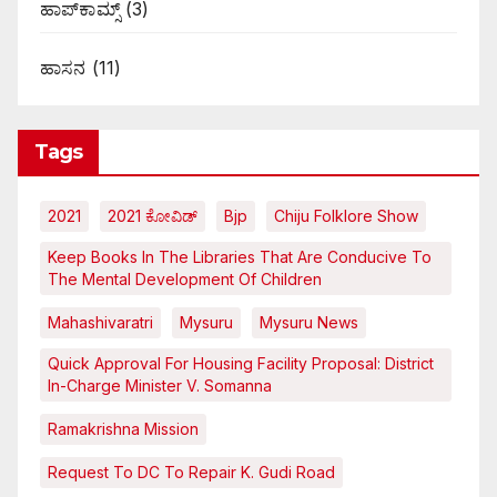
ಹಾಪ್‌ಕಾಮ್ಸ್‌
(3)
ಹಾಸನ
(11)
Tags
2021
2021 ಕೋವಿಡ್‌
Bjp
Chiju Folklore Show
Keep Books In The Libraries That Are Conducive To
The Mental Development Of Children
Mahashivaratri
Mysuru
Mysuru News
Quick Approval For Housing Facility Proposal: District
In-Charge Minister V. Somanna
Ramakrishna Mission
Request To DC To Repair K. Gudi Road