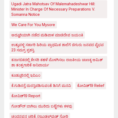
Ugadi Jatra Mahotsav Of Malemahadeshwar Hill:
Minister In Charge Of Necessary Preparations V.
Somanna Notice
We Care For You Mysore
ಅದ್ದೂರಿಯಾಗಿ ನಡೆದ ಮಡಿವಾಳ ಮಾಚಿದೇವ ಜಯಂತಿ
ಉತ್ತುವಳ್ಳಿ ಸರ್ಕಾರಿ ಹಿರಿಯ ಪ್ರಾಥಮಿಕ ಶಾಲೆಗೆ ಚಿಗುರು ಜನಪದ ವೈಭವ
23 ಸಮಗ್ರ ಪ್ರಶಸ್ತಿ
ಕರ್ನಾಟಕದಲ್ಲಿ ಕೇಸರಿ ಕಹಳೆ ಮೊಳಗಿಸಲು ರಾಜಕೀಯ ಚಾಣಕ್ಯ ಅಮಿತ್
ಶಾ ತಂತ್ರಗಾರಿಕೆ ಅನಿವಾರ್ಯ
ಕೂಡ್ಲೂರಿನಲ್ಲಿ ಇವಿಎಂ
ಕೆ.ಗುಡಿರಸ್ತೆ ದುರಸ್ತಿಪಡಿಸುವಂತೆ ಡಿಸಿಗೆ ಮನವಿ
ಕೋವಿಡ್‌19 Relief
ಕೋವಿಡ್‌19 Report
ಗೋಡೌನ್ ಬಾಗಿಲು ಮುರಿದು ಬಟ್ಟೆಗಳು ಕಳವು
ಚಂದನವನ ಚರಿತ್ರೆ (ಸ್ಯಾಂಡಲ್‌ವುಡ್ ಸ್ಟೋರಿ