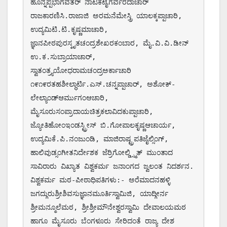
ಹೊನ್ನಪ್ಪಭಾಗವತರ್ ನಾಟಕಟೈಗರ್ವರದಾಚಾರ್ 
ರಾಜಕಾರಣಿಸಿ.ರಾಜಾಜಿ ಅರಮನೆಮೇಸ್ತ್ರಿ ಯಾಲಕ್ಕಪ್ಪಾಚಾರಿ, 
ಉದ್ಯಮಿಟಿ.ಟಿ.ಕೃಷ್ಣಮಾಚಾರಿ, 
ಜ್ಞಾನಪೀಠಪುರಸ್ಕೃತಚಂದ್ರಶೇಖರಕಂಬಾರ, ಮೈ.ವಿ.ವಿ.ಡೀನ್ 
ಉ.ಕ.ಸುಬ್ರಾಯಾಚಾರ್, 
ಸ್ವಾತಂತ್ರ್ಯಯೋಧರಾಮಚಂದ್ರಅರ್ಕಾಚಾರಿ 
೧೯೧೯ರತಹಶೀಲ್ಧಾರ್ಟಿ.ಎಸ್.ಚನ್ನಪ್ಪಾಚಾರ್, ಅಶೋಕ್-
ಲೇಲ್ಯಾಂಡ್ಆರ್ಮುಗಂಆಚಾರಿ, 
ಮೈಸೂರುಸಂಪ್ರಾದಾಯಚಿತ್ರಕಲಾವಿದಕುಪ್ಪಾಚಾರಿ, 
ಜ್ಯೋತಿಹೋಂಇಂಡಸ್ಟ್ರೀಸ್ ಬಿ.ಗೋಪಾಲಕೃಷ್ಣಆಚಾರ್ಯ, 
ಉದ್ಯಮಿಕೆ.ಪಿ.ನಂಜುಂಡಿ, ಮಾಜಿರಾಷ್ಟ್ರಪತಿಜೈಲ್ಸಿಂಗ್, 
ಹಾಲಿವುಡ್ಸಂಗೀತನಿರ್ದೇಶಕ ಜೆರ್ರಿಗೋಲ್ಡ್ಸ್ಮಿತ್ ಮುಂತಾದ 
ಸಾವಿರಾರು ವಿಖ್ಯಾತ ವಿಶ್ವಕರ್ಮ ಜನಾಂಗದ ಜ್ವಲಂತ ನಿದರ್ಶನ. 
ವಿಶ್ವಕರ್ಮ ಮಠ-ಪೀಠಾಧಿಪತಿಗಳು:- ಅರೆಮಾದನಹಳ್ಳಿ 
ಜಗದ್ಗುರುಶ್ರೀಶಿವಸುಜ್ಞಾನಮೂರ್ತಿಸ್ವಾಮಿಜಿ, ಯಾದ್ಗೀರ್ನ 
ಶ್ರೀಮನ್ಮೂಲೆಮಠ, ಶ್ರೀಶ್ರೀಮೌನೇಶ್ವರಸ್ವಾಮಿ ದೇವಾಲಯಮಠ 
ಹಾಗೂ ಮೈಸೂರು ಬೆಂಗಳೂರು ಸೇರಿದಂತೆ ರಾಜ್ಯ ದೇಶ 