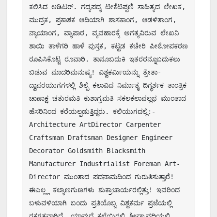
ಕಲಿಸಿದ ಆಡಿಟರ್. ಗದ್ಯಪದ್ಯ ಟೀಕೆಟಿಪ್ಪಣಿ ಸಾಹಿತ್ಯದ ಲೇಖಕ, 
ಮುದ್ರಕ, ಪ್ರಕಾಶಕ ಆದಿಯಾಗಿ ಶಾಸಕಾಂಗ, ಆಡಳಿತಾಂಗ, 
ನ್ಯಾಯಾಂಗ, ವ್ಯಾಪಾರ, ವ್ಯವಹಾರಕ್ಕೆ ಅಗತ್ಯವಿರುವ ಲೇಖನಿ 
ಶಾಯಿ ತಾಳೆಗರಿ ಹಾಳೆ ಪುಸ್ತಕ, ಕಟ್ಟಡ ಕಚೇರಿ ಪೀಠೋಪಕರಣ 
ರೂಪಿಸಿಕೊಟ್ಟ ರೂವಾರಿ. ತಾನೂಬದುಕಿ ಇತರರನ್ನೂಬದುಕಲು 
ಬಿಡುವ ಮಾದರಿಮನುಷ್ಯ! ವಿಶ್ವಕರ್ಮಿಯನ್ನು ತ್ರೇತಾ-
ದ್ವಾಪರಯುಗಗಳಲ್ಲಿ ಶಿಲ್ಪಿ ಕಲಾವಿದ ನಿರ್ಮಾತೃ ದಿಗ್ಧರ್ಶಕ ತಾಂತ್ರಿಕ 
ಚಾಣಾಕ್ಷ ಚತುರಮತಿ ಕುಶಾಗ್ರಮತಿ ಸಕಲಕಲಾವಲ್ಲಭ ಮುಂತಾದ 
ಹೆಸರಿನಿಂದ ಕರೆಯಲ್ಪಡುತ್ತಿದ್ದರು. ಕಲಿಯುಗದಲ್ಲಿ:-
Architecture ArtDirector Carpenter 
Craftsman Draftsman Designer Engineer 
Decorator Goldsmith Blacksmith 
Manufacturer Industrialist Foreman Art-
Director ಮುಂತಾದ ಪದನಾಮದಿಂದ ಗುರುತಿಸುತ್ತಾರೆ! 
ಈಎಲ್ಲ್ಲ ಕಲ್ಯಾಣಗುಣಗಳು ಶುಕ್ರಾಚಾರ್ಯರಲ್ಲಿತ್ತು! ಇವರಿಂದ 
ಬಳುವಳಿಯಾಗಿ ಬಂದು ಪ್ರತಿಯೊಬ್ಬ ವಿಶ್ವಕರ್ಮ ಪ್ರಜೆಯಲ್ಲಿ 
ರಕ್ತಗತವಾಗಿದೆ. ಯಾವುದೆ ಕಲೆಯಿರಲಿ ಶೀಘ್ರಾವಧಿಯಲ್ಲಿ 