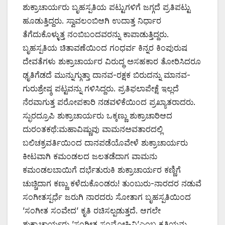
ಶುಕ್ರಾಚಾರ್ಯರು ಬೃಹಸ್ಪತಿಯ ಪಟ್ಟುಗಳಿಗೆ ಜಗ್ಗದೆ ಪ್ರತಿಪಟ್ಟು
ಹೂಡುತ್ತಿದ್ದರು. ಸ್ವಾವಲಂಬಿಆಗಿ ಉದಾತ್ತ ನಿರ್ಧಾರ
ತೆಗೆದುಕೊಳ್ಳುತ್ತ ನಂಬಿಬಂದವರನ್ನು ಕಾಪಾಡುತ್ತಿದ್ದರು.
ಬೃಹಸ್ಪತಿಯ ಚಿತಾವಣೆಯಿಂದ ಗಂಧರ್ವ ಕಿನ್ನರ ಕಿಂಪುರುಷ
ದೇವತೆಗಳು ಶುಕ್ರಾಚಾರ್ಯರ ವಿರುದ್ಧ ಅಸಹಕಾರ ತೋರಿಸಿದರೂ
ಢೃತಿಗೆಡದೆ ಮುನ್ನುಗ್ಗುತ್ತಾ ದಾನವ-ರಕ್ಷಕ ಬಿರುದನ್ನು ಮಾನವ-
ಗುರುಶ್ರೇಷ್ಠ ಪಟ್ಟವನ್ನು ಗಳಿಸಿದ್ದರು. ಪ್ರತಿಫಲಾಪೇಕ್ಷೆ ಇಲ್ಲದೆ
ನೆರವಾಗುತ್ತ ಪರೋಪಕಾರಿ ನಡವಳಿಕೆಯಿಂದ ಪ್ರಖ್ಯಾತರಾದರು.
ಸ್ಫುರದ್ರೂಪಿ ಶುಕ್ರಾಚಾರ್ಯರು ಒಕ್ಕಣ್ಣು ಶುಕ್ರಾಚಾರಿಆದ
ದುರಂತಕಥೆ:ಮಹಾವಿಷ್ಣುವು ವಾಮನಅವತಾರದಲ್ಲಿ
ಬಲಿಚಕ್ರವರ್ತಿಯಿಂದ ದಾನಪಡೆಯೊವೇಳೆ ಶುಕ್ರಾಚಾರ್ಯರು
ಕೀಟವಾಗಿ ಕಮಂಡಲದ ಜಲತಡೆದಾಗ ವಾಮನು
ಕಮಂಡಲಬಾಯಿಗೆ ದರ್ಭೆತುರುಕಿ ಶುಕ್ರಾಚಾರ್ಯರ ಕಣ್ಣಿಗೆ
ಚುಚ್ಚಿದಾಗ ಕಣ್ಣು ಕಳೆದುಕೊಂಡರು! ತುಂಬುರು-ನಾರದರ ನಡುವೆ
ಸಂಗೀತಸ್ಪರ್ಧೆ ಜರುಗಿ ನಾರದರು ಸೋತಾಗ ಬೃಹಸ್ಪತಿಯಿಂದ
’ಸಂಗೀತ ಸಂವೇದ’ ಕೃತಿ ರಚಿಸಲ್ಪಡುತ್ತದೆ. ಆಗಲೇ
ಶುಕ್ರಾಚಾರ್ಯರು ’ಸಂಗೀತ ಸಂಮೋಹಿನಿ’ಎಂಬ ಕೃತಿಯನ್ನು