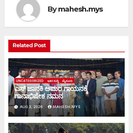
By
mahesh.mys
Related Post
UNCATEGORIZED
ಇತರ ಸುದ್ದಿ
ಮೈಸೂರು
ಎಸ್ ಜಾನಕಿ ಅಮರ ಗಾಯನಕ್ಕೆ
ಗಾನಾಭಿಷೇಕ ನಮನ
AUG 3, 2026
MAHESH.MYS