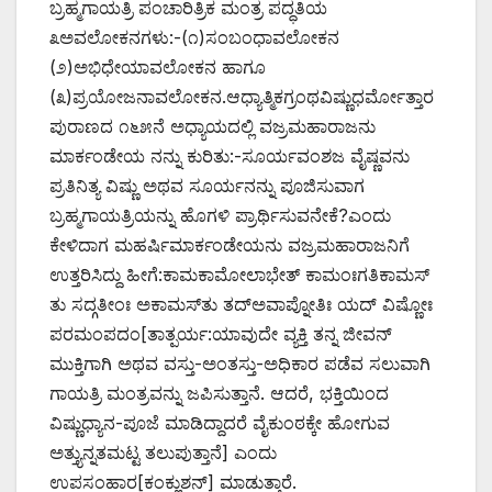
ಬ್ರಹ್ಮಗಾಯತ್ರಿ ಪಂಚಾರಿತ್ರಿಕ ಮಂತ್ರ ಪದ್ಧತಿಯ
೩ಅವಲೋಕನಗಳು:-(೧)ಸಂಬಂಧಾವಲೋಕನ
(೨)ಅಭಿಧೇಯಾವಲೋಕನ ಹಾಗೂ
(೩)ಪ್ರಯೋಜನಾವಲೋಕನ.ಆಧ್ಯಾತ್ಮಿಕಗ್ರಂಥವಿಷ್ಣುಧರ್ಮೋತ್ತಾರ
ಪುರಾಣದ ೧೬೫ನೆ ಅಧ್ಯಾಯದಲ್ಲಿ ವಜ್ರಮಹಾರಾಜನು
ಮಾರ್ಕಂಡೇಯ ನನ್ನು ಕುರಿತು:-ಸೂರ್ಯವಂಶಜ ವೈಷ್ಣವನು
ಪ್ರತಿನಿತ್ಯ ವಿಷ್ಣು ಅಥವ ಸೂರ್ಯನನ್ನು ಪೂಜಿಸುವಾಗ
ಬ್ರಹ್ಮಗಾಯತ್ರಿಯನ್ನು ಹೊಗಳಿ ಪ್ರಾರ್ಥಿಸುವನೇಕೆ?ಎಂದು
ಕೇಳಿದಾಗ ಮಹರ್ಷಿಮಾರ್ಕಂಡೇಯನು ವಜ್ರಮಹಾರಾಜನಿಗೆ
ಉತ್ತರಿಸಿದ್ದು ಹೀಗೆ:ಕಾಮಕಾಮೋಲಾಭೇತ್ ಕಾಮಂಃಗತಿಕಾಮಸ್
ತು ಸದ್ಗತೀಂಃ ಅಕಾಮಸ್‌ತು ತದ್‌ಅವಾಪ್ನೋತಿಃ ಯದ್ ವಿಷ್ಣೋಃ
ಪರಮಂಪದಂ[ತಾತ್ಪರ್ಯ:ಯಾವುದೇ ವ್ಯಕ್ತಿ ತನ್ನ ಜೀವನ್
ಮುಕ್ತಿಗಾಗಿ ಅಥವ ವಸ್ತು-ಅಂತಸ್ತು-ಅಧಿಕಾರ ಪಡೆವ ಸಲುವಾಗಿ
ಗಾಯತ್ರಿ ಮಂತ್ರವನ್ನು ಜಪಿಸುತ್ತಾನೆ. ಆದರೆ, ಭಕ್ತಿಯಿಂದ
ವಿಷ್ಣುಧ್ಯಾನ-ಪೂಜೆ ಮಾಡಿದ್ದಾದರೆ ವೈಕುಂಠಕ್ಕೇ ಹೋಗುವ
ಅತ್ತ್ಯುನ್ನತಮಟ್ಟ ತಲುಪುತ್ತಾನೆ] ಎಂದು
ಉಪಸಂಹಾರ[ಕಂಕ್ಲುಶನ್] ಮಾಡುತ್ತಾರೆ.