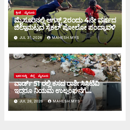
ಕ್ರೀಡೆ
ಮೈಸೂರು
ಮೈಸೂರಿನಲ್ಲಿ ಆಗಸ್ಟ್‌ 2ರಂದು 4ನೇ ವರ್ಷದ
ಜಿಲ್ಲಾಮಟ್ಟದ ಸೈಕಲ್ ಪೋಲೋ ಪಂದ್ಯಾವಳಿ
JUL 31, 2026
MAHESH.MYS
ಇತರ ಸುದ್ದಿ
ಜಿಲ್ಲೆ
ಮೈಸೂರು
ವಾರ್ಡ್ 51 ರಲ್ಲಿ ಕಸದ ರಾಶಿ: ಸಿಸಿಟಿವಿ
ಇದ್ದರೂ ನಿಯಮ ಉಲ್ಲಂಘನೆಗೆ
ಕಡಿವಾಣವಿಲ್ಲ
JUL 28, 2026
MAHESH.MYS