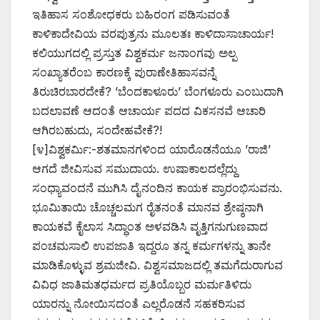
ಇತಿಹಾಸ ಸಂಶೋಧಕರು ಬಹಿರಂಗ ಪಡಿಸುವಂತೆ
ಕಾಳಿಕಾದೇವಿಯ ವರಪುತ್ರನು ಮೂಲತಃ ಕಾಳಿದಾಸಾಚಾರ್ಯ!
ಕಲಿಯುಗದಲ್ಲಿ ಪ್ರಸ್ತುತ ವಿಶ್ವಕರ್ಮ ಜನಾಂಗವು ಅಲ್ಪ
ಸಂಖ್ಯಾತರೆಂಬ ಕಾರಣಕ್ಕೆ ಪುರಾಣೇತಿಹಾಸವನ್ನೆ
ತಿರುಚಿರಬಾರದೇಕೆ? ’ಬೆಂದಕಾಳೂರು’ ಬೆಂಗಳೂರು ಎಂಬುದಾಗಿ
ಬದಲಾವಣೆ ಆದಂತೆ ಆಚಾರ್ಯ ಪದದ ವಿಕಸನವೆ ಆಚಾರಿ
ಆಗಿರಬಹುದು, ಸಂದೇಹವೇಕೆ?!
[೪]ವಿಶ್ವಕರ್ಮಿ:-ಶತಮಾನಗಳಿಂದ ಯಾರೊಡನೆಯೂ ’ರಾಜಿ’
ಆಗದೆ ಜೀವಿಸುವ ಸಮುದಾಯ. ಉಷಾಕಾಲದಲ್ಲೆದ್ದು
ಸಂಧ್ಯಾವಂದನೆ ಮುಗಿಸಿ ದೈನಂದಿನ ಕಾಯಕ ಪ್ರಾರಂಭಿಸುವನು.
ಭೂಮಿತಾಯಿ ಚೊಚ್ಚಲಮಗ ರೈತನಂತೆ ಮಾನವ ಶ್ರೇಷ್ಠನಾಗಿ
ಕಾಯಕವೆ ಕೈಲಾಸ ಸಿದ್ಧಾಂತ ಅಳವಡಿಸಿ ವೃತ್ತಿಗನುಗುಣವಾದ
ಪಂಚಮಸಾಲಿ ಉಪಜಾತಿ ಇದ್ದರೂ ತನ್ನ ಕರ್ಮಗಳನ್ನು ತಾನೇ
ಮಾಡಿಕೊಳ್ಳುವ ಶ್ರಮಜೀವಿ. ವಿಶ್ವಸಮಾಜದಲ್ಲಿ ತಮಗೆದುರಾಗುವ
ವಿವಿಧ ಜಾತಿಮತಧರ್ಮದ ಪ್ರತಿಯೊಬ್ಬರ ಮರ್ಮತಿಳಿದು
ಯಾರನ್ನು ನೋಯಿಸದಂತೆ ಎಲ್ಲರೊಡನೆ ಸಹಕರಿಸುವ