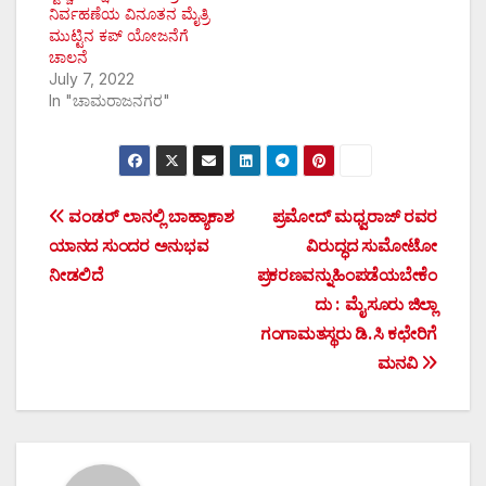
ನಿರ್ವಹಣೆಯ ವಿನೂತನ ಮೈತ್ರಿ
ಮುಟ್ಟಿನ ಕಪ್ ಯೋಜನೆಗೆ
ಚಾಲನೆ
July 7, 2022
In "ಚಾಮರಾಜನಗರ"
Post
ವಂಡರ್ ಲಾನಲ್ಲಿ ಬಾಹ್ಯಾಕಾಶ
ಪ್ರಮೋದ್ ಮಧ್ವರಾಜ್ ರವರ
ಯಾನದ ಸುಂದರ ಅನುಭವ
ವಿರುದ್ಧದ ಸುಮೋಟೋ
navigation
ನೀಡಲಿದೆ
ಪ್ರಕರಣವನ್ನುಹಿಂಪಡೆಯಬೇಕೆಂ
ದು : ಮೈಸೂರು ಜಿಲ್ಲಾ
ಗಂಗಾಮತಸ್ಥರು ಡಿ.ಸಿ ಕಛೇರಿಗೆ
ಮನವಿ