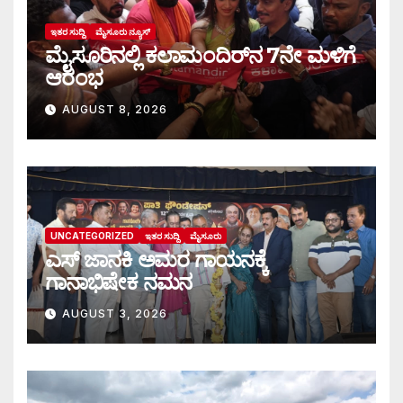
ಇತರ ಸುದ್ದಿ
ಮೈಸೂರು ನ್ಯೂಸ್
ಮೈಸೂರಿನಲ್ಲಿ ಕಲಾಮಂದಿರ್‌ನ 7ನೇ ಮಳಿಗೆ
ಆರಂಭ
AUGUST 8, 2026
UNCATEGORIZED
ಇತರ ಸುದ್ದಿ
ಮೈಸೂರು
ಎಸ್ ಜಾನಕಿ ಅಮರ ಗಾಯನಕ್ಕೆ
ಗಾನಾಭಿಷೇಕ ನಮನ
AUGUST 3, 2026