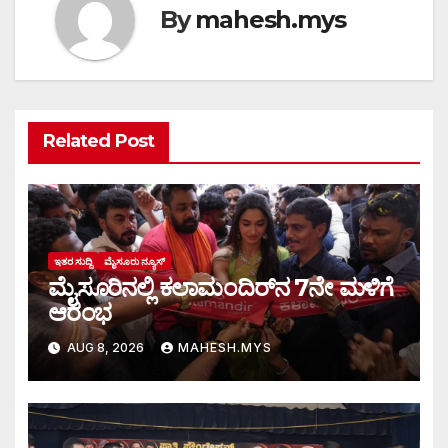
By
mahesh.mys
Related Post
ಇತರ ಸುದ್ದಿ
ಮೈಸೂರು ನ್ಯೂಸ್
ಮೈಸೂರಿನಲ್ಲಿ ಕಲಾಮಂದಿರ್‌ನ 7ನೇ ಮಳಿಗೆ
ಆರಂಭ
AUG 8, 2026
MAHESH.MYS