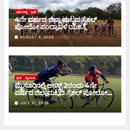
ಇತರ ಸುದ್ದಿ
ಕ್ರೀಡೆ
4ನೇ ವರ್ಷದ ಜಿಲ್ಲಾ ಮಟ್ಟದ ಸೈಕಲ್
ಪೋಲೋ ಪಂದ್ಯಾವಳಿ ಯಶಸ್ವಿ
AUGUST 3, 2026
ಕ್ರೀಡೆ
ಮೈಸೂರು
ಮೈಸೂರಿನಲ್ಲಿ ಆಗಸ್ಟ್‌ 2ರಂದು 4ನೇ
ವರ್ಷದ ಜಿಲ್ಲಾಮಟ್ಟದ ಸೈಕಲ್ ಪೋಲೋ
ಪಂದ್ಯಾವಳಿ
JULY 31, 2026