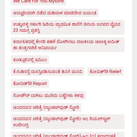
We Care For You Mysore
ಅದ್ದೂರಿಯಾಗಿ ನಡೆದ ಮಡಿವಾಳ ಮಾಚಿದೇವ ಜಯಂತಿ
ಉತ್ತುವಳ್ಳಿ ಸರ್ಕಾರಿ ಹಿರಿಯ ಪ್ರಾಥಮಿಕ ಶಾಲೆಗೆ ಚಿಗುರು ಜನಪದ ವೈಭವ
23 ಸಮಗ್ರ ಪ್ರಶಸ್ತಿ
ಕರ್ನಾಟಕದಲ್ಲಿ ಕೇಸರಿ ಕಹಳೆ ಮೊಳಗಿಸಲು ರಾಜಕೀಯ ಚಾಣಕ್ಯ ಅಮಿತ್
ಶಾ ತಂತ್ರಗಾರಿಕೆ ಅನಿವಾರ್ಯ
ಕೂಡ್ಲೂರಿನಲ್ಲಿ ಇವಿಎಂ
ಕೆ.ಗುಡಿರಸ್ತೆ ದುರಸ್ತಿಪಡಿಸುವಂತೆ ಡಿಸಿಗೆ ಮನವಿ
ಕೋವಿಡ್‌19 Relief
ಕೋವಿಡ್‌19 Report
ಗೋಡೌನ್ ಬಾಗಿಲು ಮುರಿದು ಬಟ್ಟೆಗಳು ಕಳವು
ಚಂದನವನ ಚರಿತ್ರೆ (ಸ್ಯಾಂಡಲ್‌ವುಡ್ ಸ್ಟೋರಿ
ಚಂದನವನ ಚರಿತ್ರೆ (ಸ್ಯಾಂಡಲ್‌ವುಡ್ ಸ್ಟೋರಿ)-೫೭ ರಿಯಲ್‌ಸ್ಟಾರ್
ಉಪೇಂದ್ರ
ಚಂದನವನ ಚರಿತ್ರೆ [ಸ್ಯಾಂಡಲ್‌ವುಡ್ ಸ್ಟೋರಿ]-೬೮ [೮] ಕಲಾಮಾತೃಕೆ