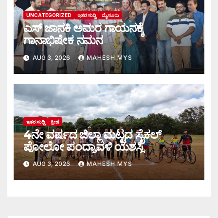
UNCATEGORIZED
ಇತರ ಸುದ್ದಿ
ಮೈಸೂರು
ಎಸ್ ಜಾನಕಿ ಅಮರ ಗಾಯನಕ್ಕೆ
ಗಾನಾಭಿಷೇಕ ನಮನ
AUG 3, 2026
MAHESH.MYS
ಇತರ ಸುದ್ದಿ
ಕ್ರೀಡೆ
4ನೇ ವರ್ಷದ ಜಿಲ್ಲಾ ಮಟ್ಟದ ಸೈಕಲ್
ಪೋಲೋ ಪಂದ್ಯಾವಳಿ ಯಶಸ್ವಿ
AUG 3, 2026
MAHESH.MYS