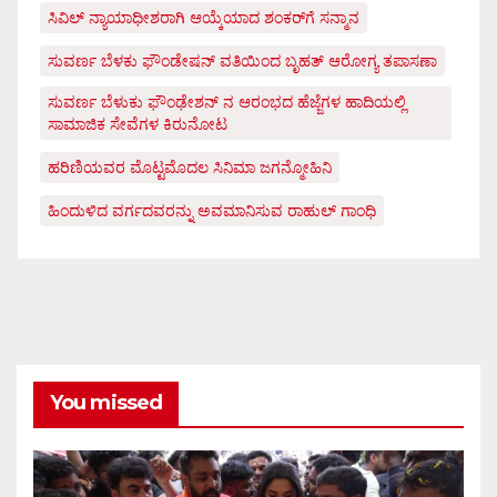
ಸಿವಿಲ್ ನ್ಯಾಯಾಧೀಶರಾಗಿ ಆಯ್ಕೆಯಾದ ಶಂಕರ್‌ಗೆ ಸನ್ಮಾನ
ಸುವರ್ಣ ಬೆಳಕು ಫೌಂಡೇಷನ್ ವತಿಯಿಂದ ಬೃಹತ್ ಆರೋಗ್ಯ ತಪಾಸಣಾ
ಸುವರ್ಣ ಬೆಳುಕು ಫೌಂಢೇಶನ್ ನ ಆರಂಭದ ಹೆಜ್ಜೆಗಳ ಹಾದಿಯಲ್ಲಿ
ಸಾಮಾಜಿಕ ಸೇವೆಗಳ ಕಿರುನೋಟ
ಹರಿಣಿಯವರ ಮೊಟ್ಟಮೊದಲ ಸಿನಿಮಾ ಜಗನ್ಮೋಹಿನಿ
ಹಿಂದುಳಿದ ವರ್ಗದವರನ್ನು ಅವಮಾನಿಸುವ ರಾಹುಲ್ ಗಾಂಧಿ
You missed