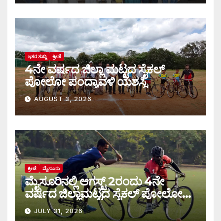
ಇತರ ಸುದ್ದಿ
ಕ್ರೀಡೆ
4ನೇ ವರ್ಷದ ಜಿಲ್ಲಾ ಮಟ್ಟದ ಸೈಕಲ್
ಪೋಲೋ ಪಂದ್ಯಾವಳಿ ಯಶಸ್ವಿ
AUGUST 3, 2026
ಕ್ರೀಡೆ
ಮೈಸೂರು
ಮೈಸೂರಿನಲ್ಲಿ ಆಗಸ್ಟ್‌ 2ರಂದು 4ನೇ
ವರ್ಷದ ಜಿಲ್ಲಾಮಟ್ಟದ ಸೈಕಲ್ ಪೋಲೋ
ಪಂದ್ಯಾವಳಿ
JULY 31, 2026