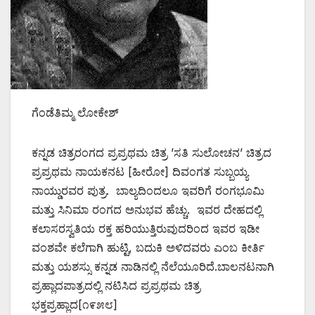
ಗೆಂಡೆತಿಮ್ಮ ಲೋಕೇಶ್
ಕನ್ನಡ ಚಿತ್ರರಂಗದ ಪ್ರಪ್ರಥಮ ಚಿತ್ರ ’ಸತಿ ಸುಲೋಚನ’ ಚಿತ್ರದ
ಪ್ರಪ್ರಥಮ ನಾಯಕನಟ [ಹೀರೋ] ದಿವಂಗತ ಸುಬ್ಬಯ್ಯ
ನಾಯ್ಡುರವರ ಪುತ್ರ. ಬಾಲ್ಯದಿಂದಲೂ ಇವರಿಗೆ ರಂಗಭೂಮಿ
ಮತ್ತು ಸಿನಿಮಾ ರಂಗದ ಅನುಭವ ಹೆಚ್ಚು. ಇವರ ದೇಹದಲ್ಲಿ
ಕಲಾಸರಸ್ವತಿಯ ರಕ್ತ ಹರಿಯುತ್ತಿರುವುದರಿಂದ ಇವರ ಇಡೀ
ವಂಶವೇ ಕಲೆಗಾಗಿ ಹುಟ್ಟಿ, ಬದುಕಿ ಅಳಿದವರು ಎಂಬ ಕೀರ್ತಿ
ಮತ್ತು ಯಶಸ್ಸು ಕನ್ನಡ ನಾಡಿನಲ್ಲಿ ನೆಲೆಯೂರಿದೆ.ಬಾಲನಟನಾಗಿ
ಪ್ರಹ್ಲಾದಪಾತ್ರದಲ್ಲಿ ನಟಿಸಿದ ಪ್ರಪ್ರಥಮ ಚಿತ್ರ
ಭಕ್ತಪ್ರಹ್ಲಾದ[೧೯೫೮]