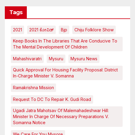
Tags
2021
2021 ಕೋವಿಡ್‌
Bjp
Chiju Folklore Show
Keep Books In The Libraries That Are Conducive To
The Mental Development Of Children
Mahashivaratri
Mysuru
Mysuru News
Quick Approval For Housing Facility Proposal: District
In-Charge Minister V. Somanna
Ramakrishna Mission
Request To DC To Repair K. Gudi Road
Ugadi Jatra Mahotsav Of Malemahadeshwar Hill:
Minister In Charge Of Necessary Preparations V.
Somanna Notice
We Care For You Mysore