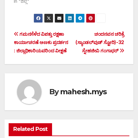
In "ಜಿಲ್ಲೆ"
Post
ಗಮನಸೆಳೆದ ವಿಪತ್ತು ರಕ್ಷಣಾ
ಚಂದನವನ ಚರಿತ್ರೆ
ಕಾರ್ಯಾಚರಣೆ ಅಣಕು ಪ್ರದರ್ಶನ
(ಸ್ಯಾಂಡಲ್‍ವುಡ್ ಸ್ಟೋರಿ)-32
navigation
: ಜಿಲ್ಲಾಧಿಕಾರಿಯವರಿಂದ ವೀಕ್ಷಣೆ
ಸ್ನೇಹಜೀವಿ ಗಂಗಾಧರ್
By
mahesh.mys
Related Post