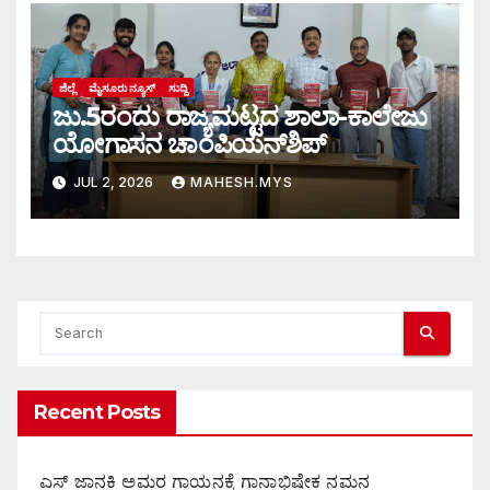
ಜಿಲ್ಲೆ
ಮೈಸೂರು ನ್ಯೂಸ್
ಸುದ್ದಿ
ಜು.5ರಂದು ರಾಜ್ಯಮಟ್ಟದ ಶಾಲಾ-ಕಾಲೇಜು
ಯೋಗಾಸನ ಚಾಂಪಿಯನ್‌ಶಿಪ್
JUL 2, 2026
MAHESH.MYS
Recent Posts
ಎಸ್ ಜಾನಕಿ ಅಮರ ಗಾಯನಕ್ಕೆ ಗಾನಾಭಿಷೇಕ ನಮನ