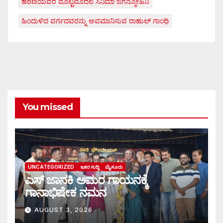
ಹರಿಣಿಯವರ ಮೊಟ್ಟಮೊದಲ ಸಿನಿಮಾ ಜಗನ್ಮೋಹಿನಿ
ಹಿಂದುಳಿದ ವರ್ಗದವರನ್ನು ಅವಮಾನಿಸುವ ರಾಹುಲ್ ಗಾಂಧಿ
You missed
UNCATEGORIZED
ಇತರ ಸುದ್ದಿ
ಮೈಸೂರು
ಎಸ್ ಜಾನಕಿ ಅಮರ ಗಾಯನಕ್ಕೆ
ಗಾನಾಭಿಷೇಕ ನಮನ
AUGUST 3, 2026