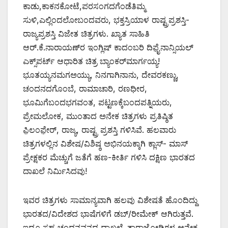
ಕಾಡು,ಕಾಕನಕೋಟೆ,ಪರಸಂಗದಗೆಂಡೆತಿಮ್ಮ
ಸುಳಿ,ಎಲ್ಲಿಂದಲೋಬಂದವರು, ಭಕ್ತಸ್ರಿಯಾಳ ರಾಷ್ಟ್ರಪ್ರಶಸ್ತಿ-
ರಾಜ್ಯಪ್ರಶಸ್ತಿ ವಿಜೇತ ಚಿತ್ರಗಳು. ಖ್ಯಾತ ಸಾಹಿತಿ
ಆರ್.ಕೆ.ನಾರಾಯಣ್‌ರ ಇಂಗ್ಲಿಷ್ ಕಾದಂಬರಿ ದಿಫ಼ೈನಾನ್ಸಿಯಲ್
ಎಕ್ಸ್‌ಪರ್ಟ್ ಆಧಾರಿತ ಚಿತ್ರ ಬ್ಯಾಂಕರ್‌ಮಾರ್ಗಯ್ಯ!
ಭೂತಯ್ಯನಮಗಅಯ್ಯು, ನಿನಗಾಗಿನಾನು, ದೇವರಕಣ್ಣು,
ಚಂದನದಗೊಂಬೆ, ರಾಮಾಚಾರಿ, ರಣಧೀರ,
ಭೂಮಿಗೆಬಂದಭಗವಂತ, ಪಟ್ಟಣಕ್ಕೆಬಂದಪತ್ನಿಯರು,
ಪ್ರೇಮಲೋಕ, ಮುಂತಾದ ಅನೇಕ ಚಿತ್ರಗಳು ಪ್ರತಿಷ್ಠಿತ
ಫ಼ಿಲಂಫ಼ೇರ್, ರಾಜ್ಯ, ರಾಷ್ಟ್ರ ಪ್ರಶಸ್ತಿ ಗಳಿಸಿವೆ. ಹಲವಾರು
ಚಿತ್ರಗಳಲ್ಲಿನ ವಿಶೇಷ/ವಿಶಿಷ್ಠ ಅಭಿನಯಕ್ಕಾಗಿ ಕ್ಲಾಸ್- ಮಾಸ್
ಪ್ರೇಕ್ಷಕರ ಮೆಚ್ಚುಗೆ ಜತೆಗೆ ಹಣ-ಕೀರ್ತಿ ಗಳಿಸಿ ದಕ್ಷಿಣ ಭಾರತದ
ದಾಖಲೆ ನಿರ್ಮಿಸಿದವು!
ಇವರ ಚಿತ್ರಗಳು ಸಾಮಾನ್ಯವಾಗಿ ಹಲವು ವಿಶೇಷತೆ ಹೊಂದಿದ್ದು
ಭಾರತದ/ವಿದೇಶದ ಭಾಷೆಗಳಿಗೆ ಡಬ್/ರೀಮೇಕ್ ಆಗಿರುತ್ತವೆ.
ಇದೂ ಸಹ ಚಂದನವನದ ದಾಖಲೆ. ತಾರಾಜೋಡಿಗಳ ಅನೇಕ