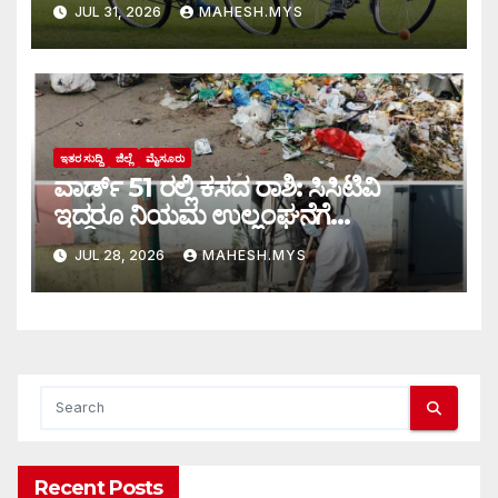
JUL 31, 2026
MAHESH.MYS
ಇತರ ಸುದ್ದಿ
ಜಿಲ್ಲೆ
ಮೈಸೂರು
ವಾರ್ಡ್ 51 ರಲ್ಲಿ ಕಸದ ರಾಶಿ: ಸಿಸಿಟಿವಿ
ಇದ್ದರೂ ನಿಯಮ ಉಲ್ಲಂಘನೆಗೆ
ಕಡಿವಾಣವಿಲ್ಲ
JUL 28, 2026
MAHESH.MYS
Recent Posts