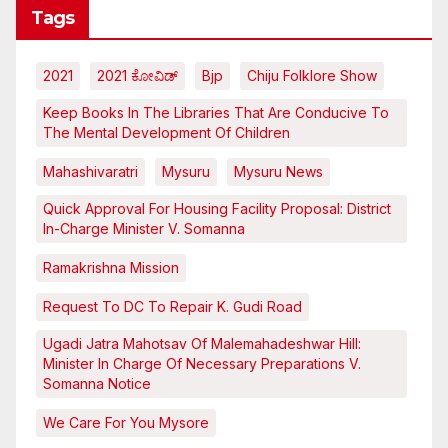
Tags
2021
2021 ಕೋವಿಡ್‌
Bjp
Chiju Folklore Show
Keep Books In The Libraries That Are Conducive To
The Mental Development Of Children
Mahashivaratri
Mysuru
Mysuru News
Quick Approval For Housing Facility Proposal: District
In-Charge Minister V. Somanna
Ramakrishna Mission
Request To DC To Repair K. Gudi Road
Ugadi Jatra Mahotsav Of Malemahadeshwar Hill:
Minister In Charge Of Necessary Preparations V.
Somanna Notice
We Care For You Mysore