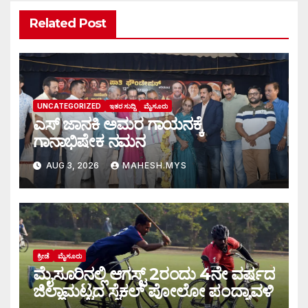
Related Post
UNCATEGORIZED
ಇತರ ಸುದ್ದಿ
ಮೈಸೂರು
ಎಸ್ ಜಾನಕಿ ಅಮರ ಗಾಯನಕ್ಕೆ
ಗಾನಾಭಿಷೇಕ ನಮನ
AUG 3, 2026
MAHESH.MYS
ಕ್ರೀಡೆ
ಮೈಸೂರು
ಮೈಸೂರಿನಲ್ಲಿ ಆಗಸ್ಟ್‌ 2ರಂದು 4ನೇ ವರ್ಷದ
ಜಿಲ್ಲಾಮಟ್ಟದ ಸೈಕಲ್ ಪೋಲೋ ಪಂದ್ಯಾವಳಿ