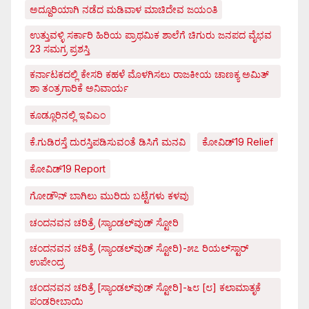
ಅದ್ದೂರಿಯಾಗಿ ನಡೆದ ಮಡಿವಾಳ ಮಾಚಿದೇವ ಜಯಂತಿ
ಉತ್ತುವಳ್ಳಿ ಸರ್ಕಾರಿ ಹಿರಿಯ ಪ್ರಾಥಮಿಕ ಶಾಲೆಗೆ ಚಿಗುರು ಜನಪದ ವೈಭವ
23 ಸಮಗ್ರ ಪ್ರಶಸ್ತಿ
ಕರ್ನಾಟಕದಲ್ಲಿ ಕೇಸರಿ ಕಹಳೆ ಮೊಳಗಿಸಲು ರಾಜಕೀಯ ಚಾಣಕ್ಯ ಅಮಿತ್
ಶಾ ತಂತ್ರಗಾರಿಕೆ ಅನಿವಾರ್ಯ
ಕೂಡ್ಲೂರಿನಲ್ಲಿ ಇವಿಎಂ
ಕೆ.ಗುಡಿರಸ್ತೆ ದುರಸ್ತಿಪಡಿಸುವಂತೆ ಡಿಸಿಗೆ ಮನವಿ
ಕೋವಿಡ್‌19 Relief
ಕೋವಿಡ್‌19 Report
ಗೋಡೌನ್ ಬಾಗಿಲು ಮುರಿದು ಬಟ್ಟೆಗಳು ಕಳವು
ಚಂದನವನ ಚರಿತ್ರೆ (ಸ್ಯಾಂಡಲ್‌ವುಡ್ ಸ್ಟೋರಿ
ಚಂದನವನ ಚರಿತ್ರೆ (ಸ್ಯಾಂಡಲ್‌ವುಡ್ ಸ್ಟೋರಿ)-೫೭ ರಿಯಲ್‌ಸ್ಟಾರ್
ಉಪೇಂದ್ರ
ಚಂದನವನ ಚರಿತ್ರೆ [ಸ್ಯಾಂಡಲ್‌ವುಡ್ ಸ್ಟೋರಿ]-೬೮ [೮] ಕಲಾಮಾತೃಕೆ
ಪಂಡರೀಬಾಯಿ