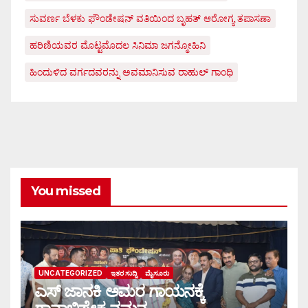
ಸುವರ್ಣ ಬೆಳಕು ಫೌಂಡೇಷನ್ ವತಿಯಿಂದ ಬೃಹತ್ ಆರೋಗ್ಯ ತಪಾಸಣಾ
ಹರಿಣಿಯವರ ಮೊಟ್ಟಮೊದಲ ಸಿನಿಮಾ ಜಗನ್ಮೋಹಿನಿ
ಹಿಂದುಳಿದ ವರ್ಗದವರನ್ನು ಅವಮಾನಿಸುವ ರಾಹುಲ್ ಗಾಂಧಿ
You missed
UNCATEGORIZED
ಇತರ ಸುದ್ದಿ
ಮೈಸೂರು
ಎಸ್ ಜಾನಕಿ ಅಮರ ಗಾಯನಕ್ಕೆ