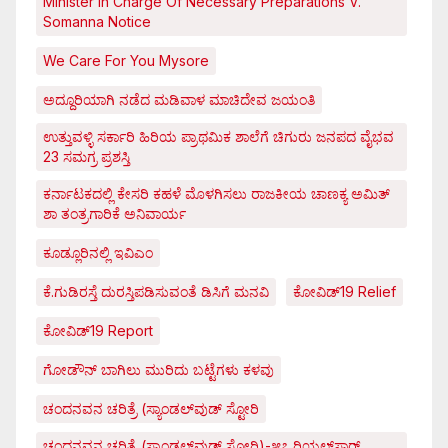
Minister In Charge Of Necessary Preparations V.
Somanna Notice
We Care For You Mysore
ಅದ್ದೂರಿಯಾಗಿ ನಡೆದ ಮಡಿವಾಳ ಮಾಚಿದೇವ ಜಯಂತಿ
ಉತ್ತುವಳ್ಳಿ ಸರ್ಕಾರಿ ಹಿರಿಯ ಪ್ರಾಥಮಿಕ ಶಾಲೆಗೆ ಚಿಗುರು ಜನಪದ ವೈಭವ
23 ಸಮಗ್ರ ಪ್ರಶಸ್ತಿ
ಕರ್ನಾಟಕದಲ್ಲಿ ಕೇಸರಿ ಕಹಳೆ ಮೊಳಗಿಸಲು ರಾಜಕೀಯ ಚಾಣಕ್ಯ ಅಮಿತ್
ಶಾ ತಂತ್ರಗಾರಿಕೆ ಅನಿವಾರ್ಯ
ಕೂಡ್ಲೂರಿನಲ್ಲಿ ಇವಿಎಂ
ಕೆ.ಗುಡಿರಸ್ತೆ ದುರಸ್ತಿಪಡಿಸುವಂತೆ ಡಿಸಿಗೆ ಮನವಿ
ಕೋವಿಡ್‌19 Relief
ಕೋವಿಡ್‌19 Report
ಗೋಡೌನ್ ಬಾಗಿಲು ಮುರಿದು ಬಟ್ಟೆಗಳು ಕಳವು
ಚಂದನವನ ಚರಿತ್ರೆ (ಸ್ಯಾಂಡಲ್‌ವುಡ್ ಸ್ಟೋರಿ
ಚಂದನವನ ಚರಿತ್ರೆ (ಸ್ಯಾಂಡಲ್‌ವುಡ್ ಸ್ಟೋರಿ)-೫೭ ರಿಯಲ್‌ಸ್ಟಾರ್