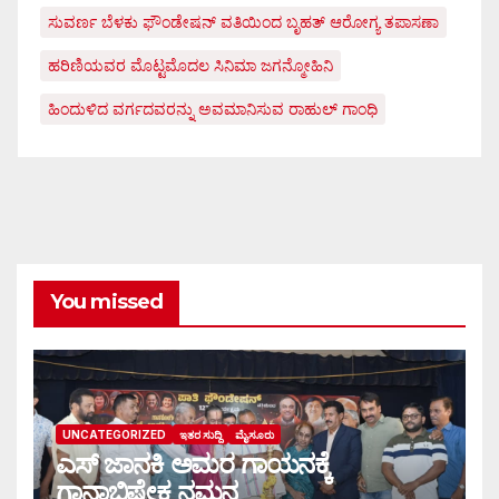
ಸುವರ್ಣ ಬೆಳಕು ಫೌಂಡೇಷನ್ ವತಿಯಿಂದ ಬೃಹತ್ ಆರೋಗ್ಯ ತಪಾಸಣಾ
ಹರಿಣಿಯವರ ಮೊಟ್ಟಮೊದಲ ಸಿನಿಮಾ ಜಗನ್ಮೋಹಿನಿ
ಹಿಂದುಳಿದ ವರ್ಗದವರನ್ನು ಅವಮಾನಿಸುವ ರಾಹುಲ್ ಗಾಂಧಿ
You missed
UNCATEGORIZED
ಇತರ ಸುದ್ದಿ
ಮೈಸೂರು
ಎಸ್ ಜಾನಕಿ ಅಮರ ಗಾಯನಕ್ಕೆ
ಗಾನಾಭಿಷೇಕ ನಮನ