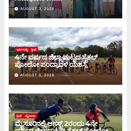
AUGUST 3, 2026
ಇತರ ಸುದ್ದಿ
ಕ್ರೀಡೆ
4ನೇ ವರ್ಷದ ಜಿಲ್ಲಾ ಮಟ್ಟದ ಸೈಕಲ್
ಪೋಲೋ ಪಂದ್ಯಾವಳಿ ಯಶಸ್ವಿ
AUGUST 3, 2026
ಕ್ರೀಡೆ
ಮೈಸೂರು
ಮೈಸೂರಿನಲ್ಲಿ ಆಗಸ್ಟ್‌ 2ರಂದು 4ನೇ
ವರ್ಷದ ಜಿಲ್ಲಾಮಟ್ಟದ ಸೈಕಲ್ ಪೋಲೋ