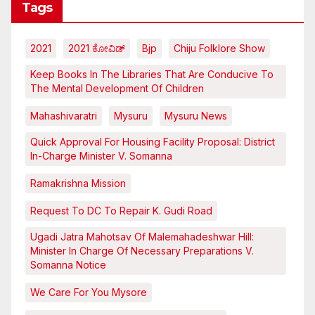
Tags
2021
2021 ಕೋವಿಡ್‌
Bjp
Chiju Folklore Show
Keep Books In The Libraries That Are Conducive To
The Mental Development Of Children
Mahashivaratri
Mysuru
Mysuru News
Quick Approval For Housing Facility Proposal: District
In-Charge Minister V. Somanna
Ramakrishna Mission
Request To DC To Repair K. Gudi Road
Ugadi Jatra Mahotsav Of Malemahadeshwar Hill:
Minister In Charge Of Necessary Preparations V.
Somanna Notice
We Care For You Mysore