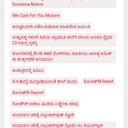
Somanna Notice
We Care For You Mysore
ಅದ್ದೂರಿಯಾಗಿ ನಡೆದ ಮಡಿವಾಳ ಮಾಚಿದೇವ ಜಯಂತಿ
ಉತ್ತುವಳ್ಳಿ ಸರ್ಕಾರಿ ಹಿರಿಯ ಪ್ರಾಥಮಿಕ ಶಾಲೆಗೆ ಚಿಗುರು ಜನಪದ ವೈಭವ
23 ಸಮಗ್ರ ಪ್ರಶಸ್ತಿ
ಕರ್ನಾಟಕದಲ್ಲಿ ಕೇಸರಿ ಕಹಳೆ ಮೊಳಗಿಸಲು ರಾಜಕೀಯ ಚಾಣಕ್ಯ ಅಮಿತ್
ಶಾ ತಂತ್ರಗಾರಿಕೆ ಅನಿವಾರ್ಯ
ಕೂಡ್ಲೂರಿನಲ್ಲಿ ಇವಿಎಂ
ಕೆ.ಗುಡಿರಸ್ತೆ ದುರಸ್ತಿಪಡಿಸುವಂತೆ ಡಿಸಿಗೆ ಮನವಿ
ಕೋವಿಡ್‌19 Relief
ಕೋವಿಡ್‌19 Report
ಗೋಡೌನ್ ಬಾಗಿಲು ಮುರಿದು ಬಟ್ಟೆಗಳು ಕಳವು
ಚಂದನವನ ಚರಿತ್ರೆ (ಸ್ಯಾಂಡಲ್‌ವುಡ್ ಸ್ಟೋರಿ
ಚಂದನವನ ಚರಿತ್ರೆ (ಸ್ಯಾಂಡಲ್‌ವುಡ್ ಸ್ಟೋರಿ)-೫೭ ರಿಯಲ್‌ಸ್ಟಾರ್