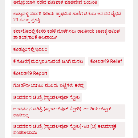
ಅದ್ದೂರಿಯಾಗಿ ನಡೆದ ಮಡಿವಾಳ ಮಾಚಿದೇವ ಜಯಂತಿ
ಉತ್ತುವಳ್ಳಿ ಸರ್ಕಾರಿ ಹಿರಿಯ ಪ್ರಾಥಮಿಕ ಶಾಲೆಗೆ ಚಿಗುರು ಜನಪದ ವೈಭವ
23 ಸಮಗ್ರ ಪ್ರಶಸ್ತಿ
ಕರ್ನಾಟಕದಲ್ಲಿ ಕೇಸರಿ ಕಹಳೆ ಮೊಳಗಿಸಲು ರಾಜಕೀಯ ಚಾಣಕ್ಯ ಅಮಿತ್
ಶಾ ತಂತ್ರಗಾರಿಕೆ ಅನಿವಾರ್ಯ
ಕೂಡ್ಲೂರಿನಲ್ಲಿ ಇವಿಎಂ
ಕೆ.ಗುಡಿರಸ್ತೆ ದುರಸ್ತಿಪಡಿಸುವಂತೆ ಡಿಸಿಗೆ ಮನವಿ
ಕೋವಿಡ್‌19 Relief
ಕೋವಿಡ್‌19 Report
ಗೋಡೌನ್ ಬಾಗಿಲು ಮುರಿದು ಬಟ್ಟೆಗಳು ಕಳವು
ಚಂದನವನ ಚರಿತ್ರೆ (ಸ್ಯಾಂಡಲ್‌ವುಡ್ ಸ್ಟೋರಿ
ಚಂದನವನ ಚರಿತ್ರೆ (ಸ್ಯಾಂಡಲ್‌ವುಡ್ ಸ್ಟೋರಿ)-೫೭ ರಿಯಲ್‌ಸ್ಟಾರ್
ಉಪೇಂದ್ರ
ಚಂದನವನ ಚರಿತ್ರೆ [ಸ್ಯಾಂಡಲ್‌ವುಡ್ ಸ್ಟೋರಿ]-೬೮ [೮] ಕಲಾಮಾತೃಕೆ
ಪಂಡರೀಬಾಯಿ