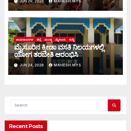
JUN 29, 2026
MAHESH.MYS
ಜಾರಕಿಹೊಳಿಗೆ ಮನವಿ ಸಲ್ಲಿಕೆ
ಚಾಮರಾಜನಗರ
ಜಿಲ್ಲೆ
ಮಂಡ್ಯ
ಮೈಸೂರು
ಸುದ್ದಿ
ಮೈಸೂರಿನ ಕ್ರೀಡಾ ವಸತಿ ನಿಲಯಗಳಲ್ಲಿ
ಯೋಗ ತರಬೇತಿ ಆರಂಭಿಸಿ
JUN 24, 2026
MAHESH.MYS
Recent Posts