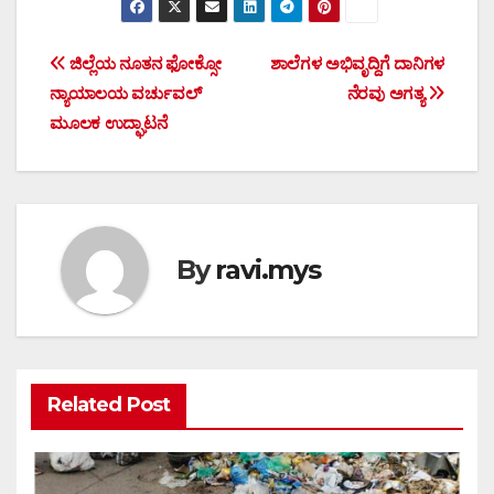
Post
ಜಿಲ್ಲೆಯ ನೂತನ ಫೋಕ್ಸೋ
ಶಾಲೆಗಳ ಅಭಿವೃದ್ದಿಗೆ ದಾನಿಗಳ
ನ್ಯಾಯಾಲಯ ವರ್ಚುವಲ್
ನೆರವು ಅಗತ್ಯ
navigation
ಮೂಲಕ ಉದ್ಘಾಟನೆ
By
ravi.mys
Related Post