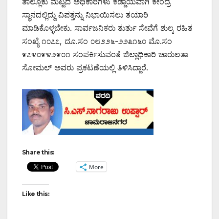
ತಾಲ್ಲೂಕು ಮಟ್ಟದ ಅಧಿಕಾರಿಗಳು ಕಡ್ಡಾಯವಾಗಿ ಕೇಂದ್ರ
ಸ್ಥಾನದಲ್ಲಿದ್ದು ವಿಪತ್ತನ್ನು ನಿಭಾಯಿಸಲು ತಯಾರಿ
ಮಾಡಿಕೊಳ್ಳಬೇಕು. ಸಾರ್ವಜನಿಕರು ತುರ್ತು ಸೇವೆಗೆ ಶುಲ್ಕ ರಹಿತ
ಸಂಖ್ಯೆ ೧೦೭೭, ದೂ.ಸಂ ೦೮೨೨೬-೨೨೩೧೬೦ ಮೊ.ಸಂ
೯೭೪೦೯೪೨೯೦೧ ಸಂಪರ್ಕಿಸುವಂತೆ ಜಿಲ್ಲಾಧಿಕಾರಿ ಚಾರುಲತಾ
ಸೋಮಲ್ ಅವರು ಪ್ರಕಟಣೆಯಲ್ಲಿ ತಿಳಿಸಿದ್ದಾರೆ.
Share this:
More
Like this: