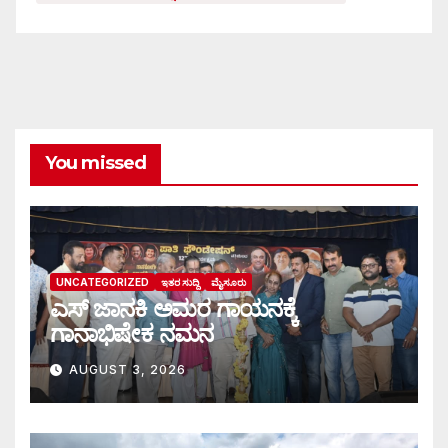
You missed
UNCATEGORIZED
ಇತರ ಸುದ್ದಿ
ಮೈಸೂರು
ಎಸ್ ಜಾನಕಿ ಅಮರ ಗಾಯನಕ್ಕೆ
ಗಾನಾಭಿಷೇಕ ನಮನ
AUGUST 3, 2026