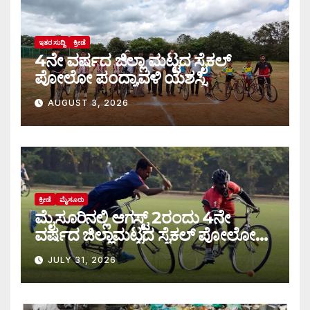
ಇತರ ಸುದ್ದಿ
ಕ್ರೀಡೆ
4ನೇ ವರ್ಷದ ಜಿಲ್ಲಾ ಮಟ್ಟದ ಸೈಕಲ್
ಪೋಲೋ ಪಂದ್ಯಾವಳಿ ಯಶಸ್ವಿ
AUGUST 3, 2026
ಕ್ರೀಡೆ
ಮೈಸೂರು
ಮೈಸೂರಿನಲ್ಲಿ ಆಗಸ್ಟ್‌ 2ರಂದು 4ನೇ
ವರ್ಷದ ಜಿಲ್ಲಾಮಟ್ಟದ ಸೈಕಲ್ ಪೋಲೋ
ಪಂದ್ಯಾವಳಿ
JULY 31, 2026