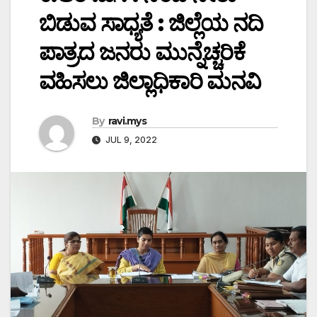
ಬಿಡುವ ಸಾಧ್ಯತೆ : ಜಿಲ್ಲೆಯ ನದಿ
ಪಾತ್ರದ ಜನರು ಮುನ್ನೆಚ್ಚರಿಕೆ
ವಹಿಸಲು ಜಿಲ್ಲಾಧಿಕಾರಿ ಮನವಿ
By
ravi.mys
JUL 9, 2022