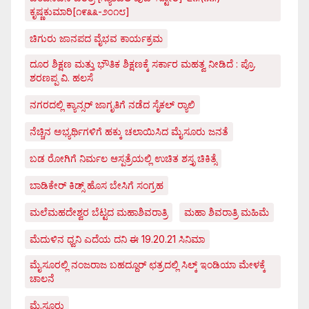
ಕೃಷ್ಣಕುಮಾರಿ[೧೯೩೩-೨೦೧೮]
ಚಿಗುರು ಜಾನಪದ ವೈಭವ ಕಾರ್ಯಕ್ರಮ
ದೂರ ಶಿಕ್ಷಣ ಮತ್ತು ಭೌತಿಕ ಶಿಕ್ಷಣಕ್ಕೆ ಸರ್ಕಾರ ಮಹತ್ವ ನೀಡಿದೆ : ಪ್ರೊ.
ಶರಣಪ್ಪ ವಿ. ಹಲಸೆ
ನಗರದಲ್ಲಿ ಕ್ಯಾನ್ಸರ್ ಜಾಗೃತಿಗೆ ನಡೆದ ಸೈಕಲ್ ರ್‍ಯಾಲಿ
ನೆಚ್ಚಿನ ಅಭ್ಯರ್ಥಿಗಳಿಗೆ ಹಕ್ಕು ಚಲಾಯಿಸಿದ ಮೈಸೂರು ಜನತೆ
ಬಡ ರೋಗಿಗೆ ನಿರ್ಮಲ ಆಸ್ಪತ್ರೆಯಲ್ಲಿ ಉಚಿತ ಶಸ್ತೃ ಚಿಕಿತ್ಸೆ
ಬಾಡಿಕೇರ್ ಕಿಡ್ಸ್ ಹೊಸ ಬೇಸಿಗೆ ಸಂಗ್ರಹ
ಮಲೆಮಹದೇಶ್ವರ ಬೆಟ್ಟದ ಮಹಾಶಿವರಾತ್ರಿ
ಮಹಾ ಶಿವರಾತ್ರಿ ಮಹಿಮೆ
ಮೆದುಳಿನ ಧ್ವನಿ ಎದೆಯ ದನಿ ಈ 19.20.21 ಸಿನಿಮಾ
ಮೈಸೂರಲ್ಲಿ ನಂಜರಾಜ ಬಹದ್ದೂರ್ ಛತ್ರದಲ್ಲಿ ಸಿಲ್ಕ್ ಇಂಡಿಯಾ ಮೇಳಕ್ಕೆ
ಚಾಲನೆ
ಮೈಸೂರು