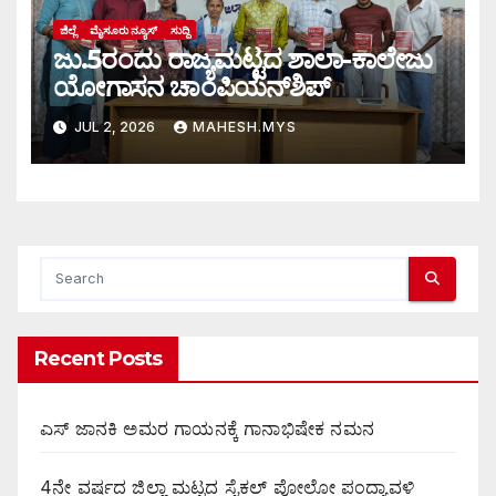
ಜಿಲ್ಲೆ
ಮೈಸೂರು ನ್ಯೂಸ್
ಸುದ್ದಿ
ಜು.5ರಂದು ರಾಜ್ಯಮಟ್ಟದ ಶಾಲಾ-ಕಾಲೇಜು
ಯೋಗಾಸನ ಚಾಂಪಿಯನ್‌ಶಿಪ್
JUL 2, 2026
MAHESH.MYS
Recent Posts
ಎಸ್ ಜಾನಕಿ ಅಮರ ಗಾಯನಕ್ಕೆ ಗಾನಾಭಿಷೇಕ ನಮನ
4ನೇ ವರ್ಷದ ಜಿಲ್ಲಾ ಮಟ್ಟದ ಸೈಕಲ್ ಪೋಲೋ ಪಂದ್ಯಾವಳಿ