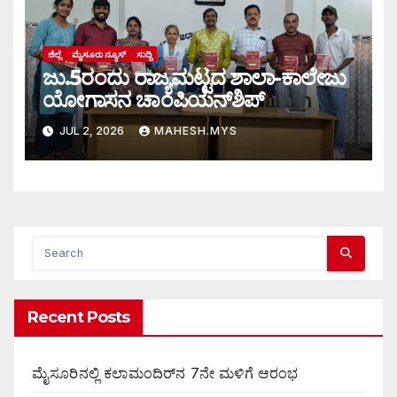
ಜಿಲ್ಲೆ
ಮೈಸೂರು ನ್ಯೂಸ್
ಸುದ್ದಿ
ಜು.5ರಂದು ರಾಜ್ಯಮಟ್ಟದ ಶಾಲಾ-ಕಾಲೇಜು
ಯೋಗಾಸನ ಚಾಂಪಿಯನ್‌ಶಿಪ್
JUL 2, 2026
MAHESH.MYS
Recent Posts
ಮೈಸೂರಿನಲ್ಲಿ ಕಲಾಮಂದಿರ್‌ನ 7ನೇ ಮಳಿಗೆ ಆರಂಭ