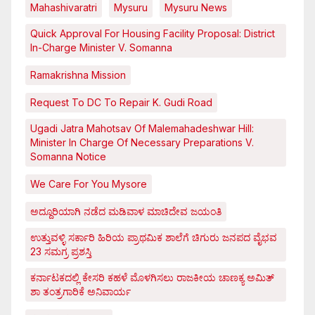
Mahashivaratri
Mysuru
Mysuru News
Quick Approval For Housing Facility Proposal: District
In-Charge Minister V. Somanna
Ramakrishna Mission
Request To DC To Repair K. Gudi Road
Ugadi Jatra Mahotsav Of Malemahadeshwar Hill:
Minister In Charge Of Necessary Preparations V.
Somanna Notice
We Care For You Mysore
ಅದ್ದೂರಿಯಾಗಿ ನಡೆದ ಮಡಿವಾಳ ಮಾಚಿದೇವ ಜಯಂತಿ
ಉತ್ತುವಳ್ಳಿ ಸರ್ಕಾರಿ ಹಿರಿಯ ಪ್ರಾಥಮಿಕ ಶಾಲೆಗೆ ಚಿಗುರು ಜನಪದ ವೈಭವ
23 ಸಮಗ್ರ ಪ್ರಶಸ್ತಿ
ಕರ್ನಾಟಕದಲ್ಲಿ ಕೇಸರಿ ಕಹಳೆ ಮೊಳಗಿಸಲು ರಾಜಕೀಯ ಚಾಣಕ್ಯ ಅಮಿತ್
ಶಾ ತಂತ್ರಗಾರಿಕೆ ಅನಿವಾರ್ಯ