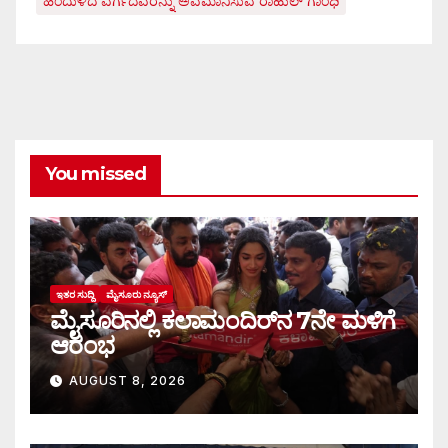
ಹಿಂದುಳಿದ ವರ್ಗದವರನ್ನು ಅವಮಾನಿಸುವ ರಾಹುಲ್ ಗಾಂಧಿ
You missed
ಇತರ ಸುದ್ದಿ
ಮೈಸೂರು ನ್ಯೂಸ್
ಮೈಸೂರಿನಲ್ಲಿ ಕಲಾಮಂದಿರ್‌ನ 7ನೇ ಮಳಿಗೆ
ಆರಂಭ
AUGUST 8, 2026