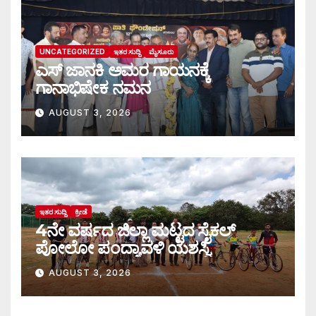
UNCATEGORIZED
ಇತರ ಸುದ್ದಿ
ಮೈಸೂರು
ಎಸ್ ಜಾನಕಿ ಅಮರ ಗಾಯನಕ್ಕೆ
ಗಾನಾಭಿಷೇಕ ನಮನ
AUGUST 3, 2026
ಇತರ ಸುದ್ದಿ
ಕ್ರೀಡೆ
4ನೇ ವರ್ಷದ ಜಿಲ್ಲಾ ಮಟ್ಟದ ಸೈಕಲ್
ಪೋಲೋ ಪಂದ್ಯಾವಳಿ ಯಶಸ್ವಿ
AUGUST 3, 2026