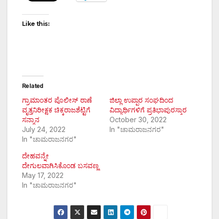
Like this:
Related
ಗ್ರಾಮಾಂತರ ಪೊಲೀಸ್ ಠಾಣೆ
ಜಿಲ್ಲಾ ಉಪ್ಪಾರ ಸಂಘದಿಂದ
ವೃತ್ತನಿರೀಕ್ಷಕ ಚಿಕ್ಕರಾಜಶೆಟ್ಟಿಗೆ
ವಿದ್ಯಾರ್ಥಿಗಳಿಗೆ ಪ್ರತಿಭಾಪುರಸ್ಕಾರ
ಸನ್ಮಾನ
October 30, 2022
July 24, 2022
In "ಚಾಮರಾಜನಗರ"
In "ಚಾಮರಾಜನಗರ"
ದೇಹವನ್ನೇ
ದೇಗುಲವಾಗಿಸಿಕೊಂಡ ಬಸವಣ್ಣ
May 17, 2022
In "ಚಾಮರಾಜನಗರ"