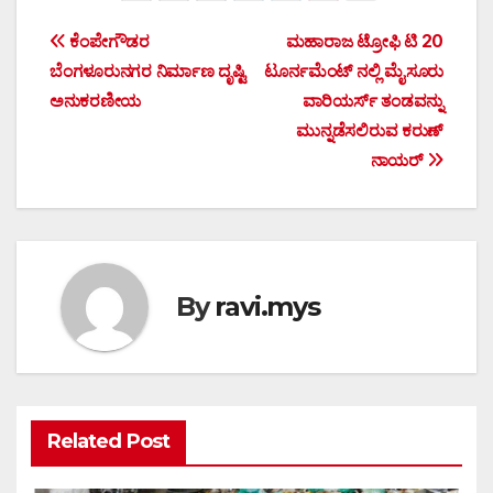
Post
ಕೆಂಪೇಗೌಡರ
ಮಹಾರಾಜ ಟ್ರೋಫಿ ಟಿ 20
ಬೆಂಗಳೂರುನಗರ ನಿರ್ಮಾಣ ದೃಷ್ಟಿ
ಟೂರ್ನಮೆಂಟ್ ನಲ್ಲಿ ಮೈಸೂರು
navigation
ಅನುಕರಣೀಯ
ವಾರಿಯರ್ಸ್ ತಂಡವನ್ನು
ಮುನ್ನಡೆಸಲಿರುವ ಕರುಣ್
ನಾಯರ್
By
ravi.mys
Related Post