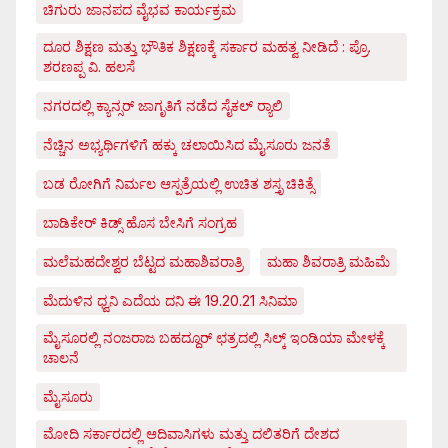
ಚಿಗುರು ಜಾನಪದ ವೈಭವ ಕಾರ್ಯಕ್ರಮ
ದೂರ ಶಿಕ್ಷಣ ಮತ್ತು ಭೌತಿಕ ಶಿಕ್ಷಣಕ್ಕೆ ಸರ್ಕಾರ ಮಹತ್ವ ನೀಡಿದೆ : ಪ್ರೊ.
ಶರಣಪ್ಪ ವಿ. ಹಲಸೆ
ನಗರದಲ್ಲಿ ಕ್ಯಾನ್ಸರ್ ಜಾಗೃತಿಗೆ ನಡೆದ ಸೈಕಲ್ ರ್‍ಯಾಲಿ
ನೆಚ್ಚಿನ ಅಭ್ಯರ್ಥಿಗಳಿಗೆ ಹಕ್ಕು ಚಲಾಯಿಸಿದ ಮೈಸೂರು ಜನತೆ
ಬಡ ರೋಗಿಗೆ ನಿರ್ಮಲ ಆಸ್ಪತ್ರೆಯಲ್ಲಿ ಉಚಿತ ಶಸ್ತೃ ಚಿಕಿತ್ಸೆ
ಬಾಡಿಕೇರ್ ಕಿಡ್ಸ್ ಹೊಸ ಬೇಸಿಗೆ ಸಂಗ್ರಹ
ಮಲೆಮಹದೇಶ್ವರ ಬೆಟ್ಟದ ಮಹಾಶಿವರಾತ್ರಿ
ಮಹಾ ಶಿವರಾತ್ರಿ ಮಹಿಮೆ
ಮೆದುಳಿನ ಧ್ವನಿ ಎದೆಯ ದನಿ ಈ 19.20.21 ಸಿನಿಮಾ
ಮೈಸೂರಲ್ಲಿ ನಂಜರಾಜ ಬಹದ್ದೂರ್ ಛತ್ರದಲ್ಲಿ ಸಿಲ್ಕ್ ಇಂಡಿಯಾ ಮೇಳಕ್ಕೆ
ಚಾಲನೆ
ಮೈಸೂರು
ಮೋದಿ ಸರ್ಕಾರದಲ್ಲಿ ಆದಿವಾಸಿಗಳು ಮತ್ತು ದಲಿತರಿಗೆ ದೇಶದ