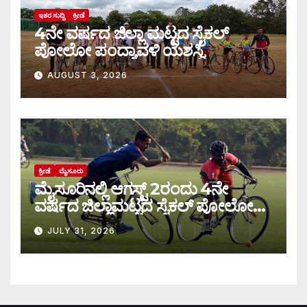
ಇತರ ಸುದ್ದಿ
ಕ್ರೀಡೆ
4ನೇ ವರ್ಷದ ಜಿಲ್ಲಾ ಮಟ್ಟದ ಸೈಕಲ್
ಪೋಲೋ ಪಂದ್ಯಾವಳಿ ಯಶಸ್ವಿ
AUGUST 3, 2026
ಕ್ರೀಡೆ
ಮೈಸೂರು
ಮೈಸೂರಿನಲ್ಲಿ ಆಗಸ್ಟ್‌ 2ರಂದು 4ನೇ
ವರ್ಷದ ಜಿಲ್ಲಾಮಟ್ಟದ ಸೈಕಲ್ ಪೋಲೋ
ಪಂದ್ಯಾವಳಿ
JULY 31, 2026