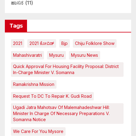
ಹಾಸನ
(11)
Tags
2021
2021 ಕೋವಿಡ್‌
Bjp
Chiju Folklore Show
Mahashivaratri
Mysuru
Mysuru News
Quick Approval For Housing Facility Proposal: District
In-Charge Minister V. Somanna
Ramakrishna Mission
Request To DC To Repair K. Gudi Road
Ugadi Jatra Mahotsav Of Malemahadeshwar Hill:
Minister In Charge Of Necessary Preparations V.
Somanna Notice
We Care For You Mysore