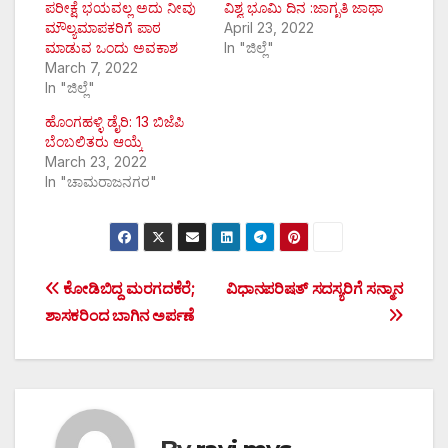
ಪರೀಕ್ಷೆ ಭಯವಲ್ಲ ಅದು ನೀವು
ವಿಶ್ವ ಭೂಮಿ ದಿನ :ಜಾಗೃತಿ ಜಾಥಾ
ಮೌಲ್ಯಮಾಪಕರಿಗೆ ಪಾಠ
April 23, 2022
ಮಾಡುವ ಒಂದು ಅವಕಾಶ
In "ಜಿಲ್ಲೆ"
March 7, 2022
In "ಜಿಲ್ಲೆ"
ಹೊಂಗಹಳ್ಳಿ ಡೈರಿ: 13 ಬಿಜೆಪಿ
ಬೆಂಬಲಿತರು ಆಯ್ಕೆ
March 23, 2022
In "ಚಾಮರಾಜನಗರ"
Post
ಕೋಡಿಬಿದ್ದ ಮರಗದಕೆರೆ;
ವಿಧಾನಪರಿಷತ್ ಸದಸ್ಯರಿಗೆ ಸನ್ಮಾನ
ಶಾಸಕರಿಂದ ಬಾಗಿನ ಅರ್ಪಣೆ
navigation