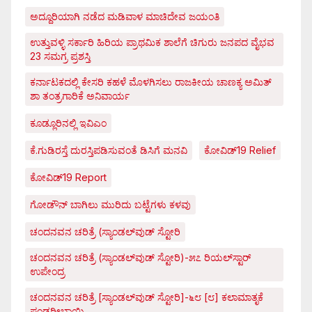
ಅದ್ದೂರಿಯಾಗಿ ನಡೆದ ಮಡಿವಾಳ ಮಾಚಿದೇವ ಜಯಂತಿ
ಉತ್ತುವಳ್ಳಿ ಸರ್ಕಾರಿ ಹಿರಿಯ ಪ್ರಾಥಮಿಕ ಶಾಲೆಗೆ ಚಿಗುರು ಜನಪದ ವೈಭವ
23 ಸಮಗ್ರ ಪ್ರಶಸ್ತಿ
ಕರ್ನಾಟಕದಲ್ಲಿ ಕೇಸರಿ ಕಹಳೆ ಮೊಳಗಿಸಲು ರಾಜಕೀಯ ಚಾಣಕ್ಯ ಅಮಿತ್
ಶಾ ತಂತ್ರಗಾರಿಕೆ ಅನಿವಾರ್ಯ
ಕೂಡ್ಲೂರಿನಲ್ಲಿ ಇವಿಎಂ
ಕೆ.ಗುಡಿರಸ್ತೆ ದುರಸ್ತಿಪಡಿಸುವಂತೆ ಡಿಸಿಗೆ ಮನವಿ
ಕೋವಿಡ್‌19 Relief
ಕೋವಿಡ್‌19 Report
ಗೋಡೌನ್ ಬಾಗಿಲು ಮುರಿದು ಬಟ್ಟೆಗಳು ಕಳವು
ಚಂದನವನ ಚರಿತ್ರೆ (ಸ್ಯಾಂಡಲ್‌ವುಡ್ ಸ್ಟೋರಿ
ಚಂದನವನ ಚರಿತ್ರೆ (ಸ್ಯಾಂಡಲ್‌ವುಡ್ ಸ್ಟೋರಿ)-೫೭ ರಿಯಲ್‌ಸ್ಟಾರ್
ಉಪೇಂದ್ರ
ಚಂದನವನ ಚರಿತ್ರೆ [ಸ್ಯಾಂಡಲ್‌ವುಡ್ ಸ್ಟೋರಿ]-೬೮ [೮] ಕಲಾಮಾತೃಕೆ
ಪಂಡರೀಬಾಯಿ