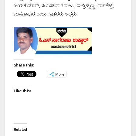
ಜಯಕುಮಾರ್, ಸಿ.ಎಸ್.ನಾಗರಾಜು, ಸುಬ್ರಹ್ಮಣ್ಯ, ನಾಗಶೆಟ್ಟಿ,
ಮಸಗಾಪುರ ರಾಜು, ಇತರರು ಇದ್ದರು.
Share this:
More
Like this:
Related