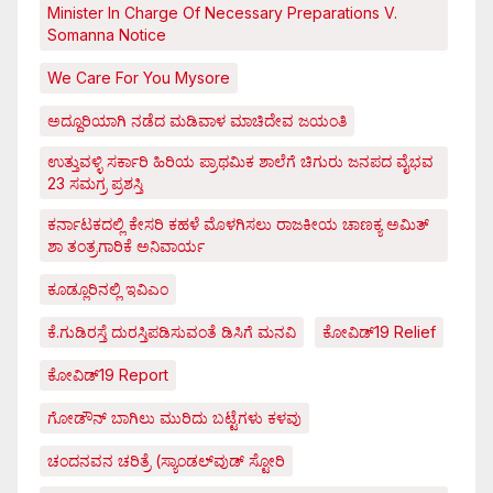
Minister In Charge Of Necessary Preparations V.
Somanna Notice
We Care For You Mysore
ಅದ್ದೂರಿಯಾಗಿ ನಡೆದ ಮಡಿವಾಳ ಮಾಚಿದೇವ ಜಯಂತಿ
ಉತ್ತುವಳ್ಳಿ ಸರ್ಕಾರಿ ಹಿರಿಯ ಪ್ರಾಥಮಿಕ ಶಾಲೆಗೆ ಚಿಗುರು ಜನಪದ ವೈಭವ
23 ಸಮಗ್ರ ಪ್ರಶಸ್ತಿ
ಕರ್ನಾಟಕದಲ್ಲಿ ಕೇಸರಿ ಕಹಳೆ ಮೊಳಗಿಸಲು ರಾಜಕೀಯ ಚಾಣಕ್ಯ ಅಮಿತ್
ಶಾ ತಂತ್ರಗಾರಿಕೆ ಅನಿವಾರ್ಯ
ಕೂಡ್ಲೂರಿನಲ್ಲಿ ಇವಿಎಂ
ಕೆ.ಗುಡಿರಸ್ತೆ ದುರಸ್ತಿಪಡಿಸುವಂತೆ ಡಿಸಿಗೆ ಮನವಿ
ಕೋವಿಡ್‌19 Relief
ಕೋವಿಡ್‌19 Report
ಗೋಡೌನ್ ಬಾಗಿಲು ಮುರಿದು ಬಟ್ಟೆಗಳು ಕಳವು
ಚಂದನವನ ಚರಿತ್ರೆ (ಸ್ಯಾಂಡಲ್‌ವುಡ್ ಸ್ಟೋರಿ