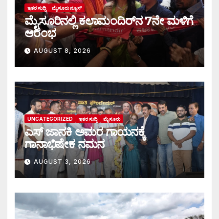
ಇತರ ಸುದ್ದಿ
ಮೈಸೂರು ನ್ಯೂಸ್
ಮೈಸೂರಿನಲ್ಲಿ ಕಲಾಮಂದಿರ್‌ನ 7ನೇ ಮಳಿಗೆ
ಆರಂಭ
AUGUST 8, 2026
UNCATEGORIZED
ಇತರ ಸುದ್ದಿ
ಮೈಸೂರು
ಎಸ್ ಜಾನಕಿ ಅಮರ ಗಾಯನಕ್ಕೆ
ಗಾನಾಭಿಷೇಕ ನಮನ
AUGUST 3, 2026