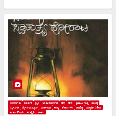
ಅಂಕಣಗಳು
ಕೊಡಗು
ಕ್ರೈಂ
ಚಾಮರಾಜನಗರ
ಜಿಲ್ಲೆ
ದೇಶ
ಪ್ರಮುಖ ಸುದ್ದಿ
ಮಂಡ್ಯ
ಮೈಸೂರು
ಮೈಸೂರು ನ್ಯೂಸ್
ರಾಜಕೀಯ
ರಾಜ್ಯ
ಲೇಖನಗಳು
ವಾಣಿಜ್ಯ
ವಿದ್ಯಾರ್ಥಿ ವಿಶೇಷ
ಸಂಪಾದಕೀಯ
ಸಂಸ್ಕೃತಿ
ಹಾಸನ