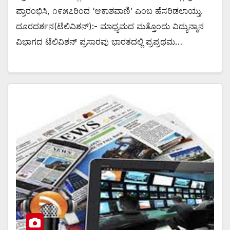
ಪ್ರಾರಂಭಿಸಿ, ೧೯೫೭ರಿಂದ ‘ಆಕಾಶವಾಣಿ’ ಎಂಬ ಹೆಸರಿಡಲಾಯ್ತು.
ದೂರದರ್ಶನ(ಟೆಲಿವಿಶನ್):- ಮಾಧ್ಯಮದ ಮತ್ತೊಂದು ವಿದ್ಯುನ್ಮಾನ
ವಿಭಾಗದ ಟೆಲಿವಿಶನ್ ಪ್ರಸಾರವು ಭಾರತದಲ್ಲಿ ಪ್ರಪ್ರಥಮ…