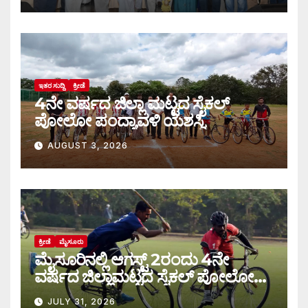
ಇತರ ಸುದ್ದಿ
ಕ್ರೀಡೆ
4ನೇ ವರ್ಷದ ಜಿಲ್ಲಾ ಮಟ್ಟದ ಸೈಕಲ್
ಪೋಲೋ ಪಂದ್ಯಾವಳಿ ಯಶಸ್ವಿ
AUGUST 3, 2026
ಕ್ರೀಡೆ
ಮೈಸೂರು
ಮೈಸೂರಿನಲ್ಲಿ ಆಗಸ್ಟ್‌ 2ರಂದು 4ನೇ
ವರ್ಷದ ಜಿಲ್ಲಾಮಟ್ಟದ ಸೈಕಲ್ ಪೋಲೋ
ಪಂದ್ಯಾವಳಿ
JULY 31, 2026