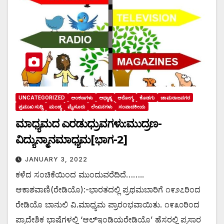
UNCATEGORIZED
ಅಂಕಣಗಳು
ಅಧ್ಯಾತ್ಮ
ಆರೋಗ್ಯ
ಕೊಡಗು
ಚಾಮರಾಜನಗರ
ಪ್ರಮುಖ ಸುದ್ದಿ
ಮಂಡ್ಯ
ಮೈಸೂರು
ಲೇಖನಗಳು
ಸಂಪಾದಕೀಯ
ಮಾಧ್ಯಮದ ಎರಡುಧ್ರುವಗಳು:ಮುದ್ರಣ-
ವಿದ್ಯುನ್ಮಾನಮಾಧ್ಯಮ[ಭಾಗ-2]
JANUARY 3, 2022
ಕಳೆದ ಸಂಚಿಕೆಯಿಂದ ಮುಂದುವರೆದಿದೆ……..
ಆಕಾಶವಾಣಿ(ರೇಡಿಯೊ):-ಭಾರತದಲ್ಲಿ ಪ್ರಥಮಬಾರಿಗೆ ೧೯೨೭ರಿಂದ
ರೇಡಿಯೊ ಬಾನುಲಿ ವಿ.ಮಾಧ್ಯಮ ಪ್ರಾರಂಭವಾಯಿತು. ೧೯೩೦ರಿಂದ
ಪ್ರಾದೇಶಿಕ ಭಾಷೆಗಳಲ್ಲಿ ‘ಆಲ್‌ಇಂಡಿಯರೇಡಿಯೊ’ ಹೆಸರಲ್ಲಿ ಪ್ರಸಾರ