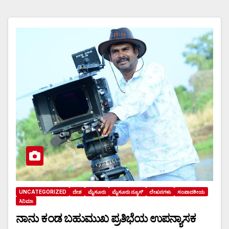
UNCATEGORIZED
ದೇಶ
ಮೈಸೂರು
ಮೈಸೂರು ನ್ಯೂಸ್
ಲೇಖನಗಳು
ಸಂಪಾದಕೀಯ
ಸಿನಿಮಾ
ನಾನು ಕಂಡ ಬಹುಮುಖ ಪ್ರತಿಭೆಯ ಉಪನ್ಯಾಸಕ