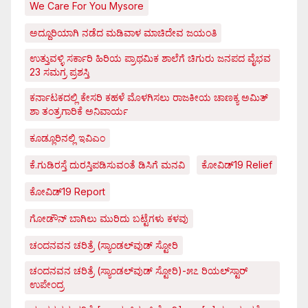
We Care For You Mysore
ಅದ್ದೂರಿಯಾಗಿ ನಡೆದ ಮಡಿವಾಳ ಮಾಚಿದೇವ ಜಯಂತಿ
ಉತ್ತುವಳ್ಳಿ ಸರ್ಕಾರಿ ಹಿರಿಯ ಪ್ರಾಥಮಿಕ ಶಾಲೆಗೆ ಚಿಗುರು ಜನಪದ ವೈಭವ
23 ಸಮಗ್ರ ಪ್ರಶಸ್ತಿ
ಕರ್ನಾಟಕದಲ್ಲಿ ಕೇಸರಿ ಕಹಳೆ ಮೊಳಗಿಸಲು ರಾಜಕೀಯ ಚಾಣಕ್ಯ ಅಮಿತ್
ಶಾ ತಂತ್ರಗಾರಿಕೆ ಅನಿವಾರ್ಯ
ಕೂಡ್ಲೂರಿನಲ್ಲಿ ಇವಿಎಂ
ಕೆ.ಗುಡಿರಸ್ತೆ ದುರಸ್ತಿಪಡಿಸುವಂತೆ ಡಿಸಿಗೆ ಮನವಿ
ಕೋವಿಡ್‌19 Relief
ಕೋವಿಡ್‌19 Report
ಗೋಡೌನ್ ಬಾಗಿಲು ಮುರಿದು ಬಟ್ಟೆಗಳು ಕಳವು
ಚಂದನವನ ಚರಿತ್ರೆ (ಸ್ಯಾಂಡಲ್‌ವುಡ್ ಸ್ಟೋರಿ
ಚಂದನವನ ಚರಿತ್ರೆ (ಸ್ಯಾಂಡಲ್‌ವುಡ್ ಸ್ಟೋರಿ)-೫೭ ರಿಯಲ್‌ಸ್ಟಾರ್
ಉಪೇಂದ್ರ