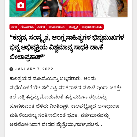
ದೇಶ
ಲೇಖನಗಳು
ವಿದೇಶ
ಸಂಪಾದಕೀಯ
ಸಂಸ್ಕೃತಿ
ಸಾಧಕರ ಪರಿಚಯ
“ಕನ್ನಡ, ಸಂಸ್ಕೃತ, ಆಂಗ್ಲ ಸಾಹಿತ್ಯಗಳ ಭಿನ್ನಮುಖಗಳ
ಭಿನ್ನ ಅಭಿವ್ಯಕ್ತಿಯ ವಿಶ್ವಮಾನ್ಯ ಸಾಧಕಿ ಡಾ.ಕೆ
ಲೀಲಾಪ್ರಕಾಶ್”
JANUARY 7, 2022
ಕಾಲತ್ರಯದ ಮಹಿಮೆಯನ್ನು ಬಲ್ಲವರಾರು, ಅಂದು
ಮನೆಯೊಳಗೆಯೇ ತಲೆ ಎತ್ತಿ ಮಾತನಾಡದ ಮಹಿಳೆ ಇಂದು ಜಗತ್ತೇ
ತಲೆ ಎತ್ತಿ ತನ್ನನ್ನು ನೋಡುವಂತೆ ತನ್ನ ಮಹಿಳಾ ಶಕ್ತಿಯನ್ನು
ಹೊಗಳುವಂತೆ ಬೆಳೆದು ನಿಂತಿದ್ದಾಳೆ. ಕಾಲಘಟ್ಟಕ್ಕಾದ ಅಸಾಧಾರಣ
ಮಹಿಳೆಯರನ್ನು ಸರತಿಸಾಲಿನಂತೆ ಭೂತ, ವರ್ತಮಾನವನ್ನು
ಅವಲೋಕಿಸಿದಾಗ ವೇದದ ಮೈತ್ರೇಯಿ,ಗಾರ್ಗಿ,ವಚನ…