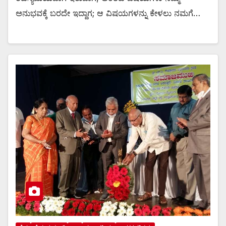
ಅನುಭವಕ್ಕೆ ಬರದೇ ಇದ್ದಾಗ; ಆ ವಿಷಯಗಳನ್ನು ಕೇಳಲು ನಮಗೆ…