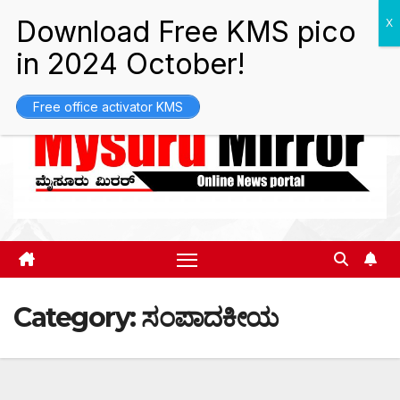
Skip
Sat. Aug 8th, 2026
7:09:34 PM
to
content
Free office activator KMS
Category:
ಸಂಪಾದಕೀಯ