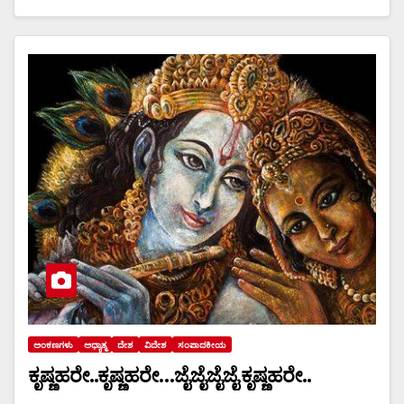
ಅಂಕಣಗಳು
ಅಧ್ಯಾತ್ಮ
ದೇಶ
ವಿದೇಶ
ಸಂಪಾದಕೀಯ
ಕೃಷ್ಣಹರೇ..ಕೃಷ್ಣಹರೇ…ಜೈಜೈಜೈಜೈ ಕೃಷ್ಣಹರೇ..