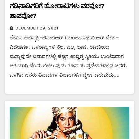
ಗಡಿನಾಡಿಗರಿಗೆ ಹೋರಾಟಗಳು ವರವೋ?
ಶಾಪವೋ?
DECEMBER 29, 2021
ಲೇಖನ ಅಭಿವ್ಯಕ್ತಿ:-ಚಿಮಬಿಆರ್ (ಮಂಜುನಾಥ ಬಿ.ಆರ್ ದೇಶ –
ವಿದೇಶಗಳ, ಒಳರಾಜ್ಯಗಳ ನೆಲ, ಜಲ, ಭಾಷೆ, ರಾಜಕೀಯ
ಮತ್ಯಾವುದೇ ವಿವಾದಗಳಲ್ಲಿ ಹೆಚ್ಚಿನ ಉದ್ವಿಗ್ನ ಸ್ಥಿತಿಯು ಉಂಟಾದಾಗ
ಅತಿಯಾಗಿ ಬೆಂದು ಬಳಲುವುದು ಗಡಿನಾಡು ಪ್ರದೇಶಗಳಲ್ಲಿನ‌ ಜನರು.
ಒಳಗಿನ ಜನರು ವಿವಾದಗಳ ವಿಚಾರಗಳಿಗೆ ದ್ವೇಷ ಕಾರುವುದು,…