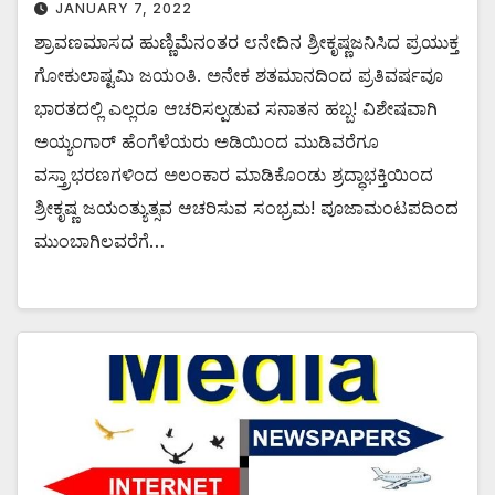
JANUARY 7, 2022
ಶ್ರಾವಣಮಾಸದ ಹುಣ್ಣಿಮೆನಂತರ ೮ನೇದಿನ ಶ್ರೀಕೃಷ್ಣಜನಿಸಿದ ಪ್ರಯುಕ್ತ
ಗೋಕುಲಾಷ್ಟಮಿ ಜಯಂತಿ. ಅನೇಕ ಶತಮಾನದಿಂದ ಪ್ರತಿವರ್ಷವೂ
ಭಾರತದಲ್ಲಿ ಎಲ್ಲರೂ ಆಚರಿಸಲ್ಪಡುವ ಸನಾತನ ಹಬ್ಬ! ವಿಶೇಷವಾಗಿ
ಅಯ್ಯಂಗಾರ್ ಹೆಂಗೆಳೆಯರು ಅಡಿಯಿಂದ ಮುಡಿವರೆಗೂ
ವಸ್ತ್ರಾಭರಣಗಳಿಂದ ಅಲಂಕಾರ ಮಾಡಿಕೊಂಡು ಶ್ರದ್ಧಾಭಕ್ತಿಯಿಂದ
ಶ್ರೀಕೃಷ್ಣ ಜಯಂತ್ಯುತ್ಸವ ಆಚರಿಸುವ ಸಂಭ್ರಮ! ಪೂಜಾಮಂಟಪದಿಂದ
ಮುಂಬಾಗಿಲವರೆಗೆ…