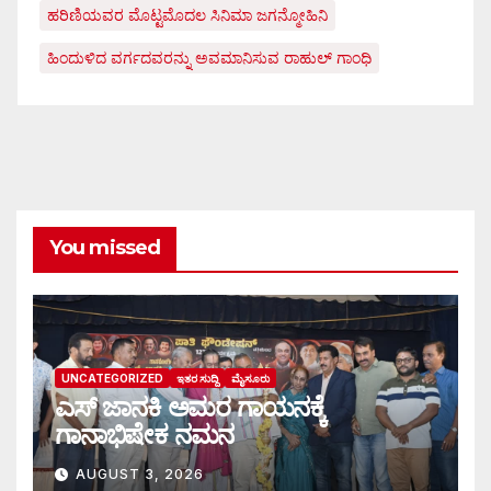
ಹರಿಣಿಯವರ ಮೊಟ್ಟಮೊದಲ ಸಿನಿಮಾ ಜಗನ್ಮೋಹಿನಿ
ಹಿಂದುಳಿದ ವರ್ಗದವರನ್ನು ಅವಮಾನಿಸುವ ರಾಹುಲ್ ಗಾಂಧಿ
You missed
UNCATEGORIZED
ಇತರ ಸುದ್ದಿ
ಮೈಸೂರು
ಎಸ್ ಜಾನಕಿ ಅಮರ ಗಾಯನಕ್ಕೆ
ಗಾನಾಭಿಷೇಕ ನಮನ
AUGUST 3, 2026