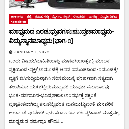
ಅಂಕಣಗಳು
ಜಿಲ್ಲೆ
ಪ್ರಮುಖ ಸುದ್ದಿ
ಮೈಸೂರು ನ್ಯೂಸ್
ಲೇಖನಗಳು
ವಾಣಿಜ್ಯ
ವಿದ್ಯಾರ್ಥಿ ವಿಶೇಷ
ಸಂಪಾದಕೀಯ
ಮಾಧ್ಯಮದ ಎರಡುಧ್ರುವಗಳು:ಮುದ್ರಣಮಾಧ್ಯಮ-
ವಿದ್ಯುನ್ಮಾನಮಾಧ್ಯಮ[ಭಾಗ-೧]
JANUARY 1, 2022
ಒಂದು ವಿಷಯ/ಮಾಹಿತಿಯನ್ನು ಮಾನವ/ಯಂತ್ರಶಕ್ತಿ ಮೂಲಕ
ವ್ಯಕ್ತಿಯಿಂದ-ವ್ಯಕ್ತಿಗೆ/ಸಮೂಹಕ್ಕೆ ಅಥವ ಸಮೂಹದಿಂದ-ಸಮೂಹಕ್ಕೆ/
ವ್ಯಕ್ತಿಗೆ ಬಿಸಿಸುದ್ದಿಯನ್ನಾಗಿಸಿ ಸರಿಸಮಯಕ್ಕೆ ಪೂರ್ಣವಾಗಿ ಸತ್ಯವಾಗಿ
ತಲುಪಿಸುವ ಯು(ಶ)ಕ್ತಿಯೆಮಾಧ್ಯಮ! ಯಾವುದೆ ಸಮಾಚಾರವು
ಭೂತ-ವರ್ತಮಾನ-ಭವಿಷ್ಯತ್‌ಕಾಲ/ಸಂದರ್ಭಕ್ಕೆ ತಕ್ಕಂತೆ
ಪ್ರಶ್ನಾತೀತವಾಗಿದ್ದು ತನುತಟ್ಟುವಂತೆ ಮನಮುಟ್ಟುವಂತೆ ಮನವರಿಕೆ
ಆಗುವಂತೆ ಇರಬೇಕು! ಇದು ಸಂಪಾದಕನ ಕರ್ತವ್ಯ/ತಾಕತ್ ಮಾತ್ರವಲ್ಲ
ಮಾಧ್ಯಮದ ಧರ್ಮವೂ ಹೌದು!…