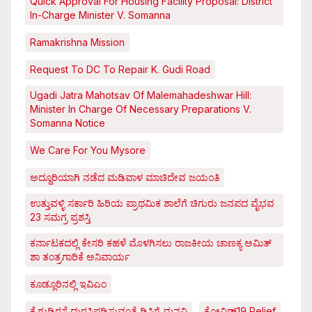
Quick Approval For Housing Facility Proposal: District
In-Charge Minister V. Somanna
Ramakrishna Mission
Request To DC To Repair K. Gudi Road
Ugadi Jatra Mahotsav Of Malemahadeshwar Hill:
Minister In Charge Of Necessary Preparations V.
Somanna Notice
We Care For You Mysore
ಅದ್ದೂರಿಯಾಗಿ ನಡೆದ ಮಡಿವಾಳ ಮಾಚಿದೇವ ಜಯಂತಿ
ಉತ್ತುವಳ್ಳಿ ಸರ್ಕಾರಿ ಹಿರಿಯ ಪ್ರಾಥಮಿಕ ಶಾಲೆಗೆ ಚಿಗುರು ಜನಪದ ವೈಭವ
23 ಸಮಗ್ರ ಪ್ರಶಸ್ತಿ
ಕರ್ನಾಟಕದಲ್ಲಿ ಕೇಸರಿ ಕಹಳೆ ಮೊಳಗಿಸಲು ರಾಜಕೀಯ ಚಾಣಕ್ಯ ಅಮಿತ್
ಶಾ ತಂತ್ರಗಾರಿಕೆ ಅನಿವಾರ್ಯ
ಕೂಡ್ಲೂರಿನಲ್ಲಿ ಇವಿಎಂ
ಕೆ.ಗುಡಿರಸ್ತೆ ದುರಸ್ತಿಪಡಿಸುವಂತೆ ಡಿಸಿಗೆ ಮನವಿ
ಕೋವಿಡ್‌19 Relief