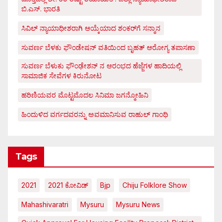
ಬಿ.ಎಸ್. ಭಾರತಿ
ಸಿವಿಲ್ ನ್ಯಾಯಾಧೀಶರಾಗಿ ಆಯ್ಕೆಯಾದ ಶಂಕರ್‌ಗೆ ಸನ್ಮಾನ
ಸುವರ್ಣ ಬೆಳಕು ಫೌಂಡೇಷನ್ ವತಿಯಿಂದ ಬೃಹತ್ ಆರೋಗ್ಯ ತಪಾಸಣಾ
ಸುವರ್ಣ ಬೆಳುಕು ಫೌಂಢೇಶನ್ ನ ಆರಂಭದ ಹೆಜ್ಜೆಗಳ ಹಾದಿಯಲ್ಲಿ
ಸಾಮಾಜಿಕ ಸೇವೆಗಳ ಕಿರುನೋಟ
ಹರಿಣಿಯವರ ಮೊಟ್ಟಮೊದಲ ಸಿನಿಮಾ ಜಗನ್ಮೋಹಿನಿ
ಹಿಂದುಳಿದ ವರ್ಗದವರನ್ನು ಅವಮಾನಿಸುವ ರಾಹುಲ್ ಗಾಂಧಿ
Tags
2021
2021 ಕೋವಿಡ್‌
Bjp
Chiju Folklore Show
Mahashivaratri
Mysuru
Mysuru News