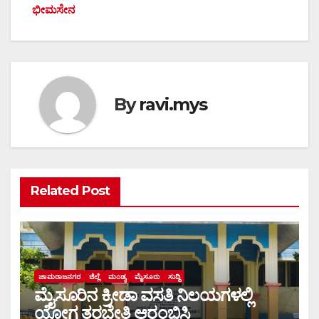
ಭೀಮಸೇನ
By
ravi.mys
Related Post
ಚಾಮರಾಜನಗರ
ಜಿಲ್ಲೆ
ಮಂಡ್ಯ
ಮೈಸೂರು
ಸುದ್ದಿ
ಮೈಸೂರಿನ ಕ್ರೀಡಾ ವಸತಿ ನಿಲಯಗಳಲ್ಲಿ
ಯೋಗ ತರಬೇತಿ ಆರಂಭಿಸಿ