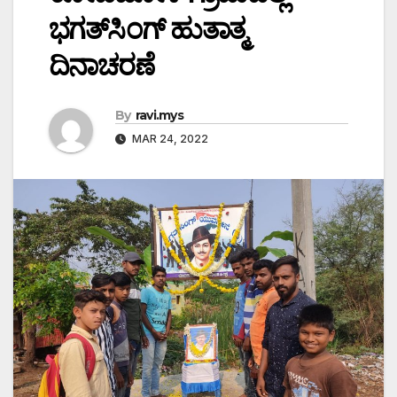
ಭಗತ್‌ಸಿಂಗ್ ಹುತಾತ್ಮ
ದಿನಾಚರಣೆ
By
ravi.mys
MAR 24, 2022