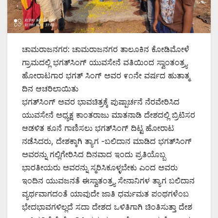
ಚಾಮರಾಜನಗರ: ಚಾಮರಾಜನಗರ ತಾಲೂಕಿನ ಕೋಡಿಮೋಳೆ
ಗ್ರಾಮದಲ್ಲಿ ಭಗತ್‌ಸಿಂಗ್ ಯುವಸೇನೆ ವತಿಯಿಂದ ಸ್ವಾಂತಂತ್ರ್ಯ
ಹೋರಾಟಗಾರ ಭಗತ್ ಸಿಂಗ್ ಅವರ ೯೧ನೇ ವರ್ಷದ ಹುತಾತ್ಮ
ದಿನ ಆಚರಿಲಾಯಿತು
ಭಗತ್‌ಸಿಂಗ್ ಅವರ ಭಾವಚಿತ್ರಕ್ಕೆ ಪುಷ್ಪಾರ್ಚನೆ ನೆರವೇರಿಸಿದ
ಯುವಸೇನೆ ಅಧ್ಯಕ್ಷ ಕಾಂತರಾಜು ಮಾತನಾಡಿ ದೇಶದಲ್ಲಿ ಬ್ರಿಟಿಸರ
ಆಡಳಿತ ಕೂನೆ ಗಾಣಿಸಲು ಭಗತ್‌ಸಿಂಗ್ ದಿಟ್ಟ ಹೋರಾಟ
ನಡೆಸಿದರು, ದೇಶಕ್ಕಾಗಿ ತ್ಯಾಗ -ಬಲಿದಾನ ಮಾಡಿದ ಭಗತ್‌ಸಿಂಗ್
ಅವರನ್ನು ಗಲ್ಲಿಗೇರಿಸಿದ ದಿನವಾದ ಇಂದು ಪ್ರತಿಯೊಬ್ಬ
ಭಾರತೀಯರು ಅವರನ್ನು ಸ್ಮರಿಸಿಕೂಳ್ಳಬೇಕು ಎಂದ ಅವರು
ಇಂದಿನ ಯುವಜನತೆ ಈಸ್ವಾತಂತ್ರ್ಯ ಸೇನಾನಿಗಳ ತ್ಯಾಗ ಬಲಿದಾನ
ವ್ಯರ್ಥವಾಗದಂತೆ ಯಾವುದೇ ಜಾತಿ ಧರ್ಮಮತ ಪಂಥಗಳೆಂಬ
ಭೇದಭಾವಗಳಿಲ್ಲದೆ ಸದಾ ದೇಶದ ಒಳಿತಿಗಾಗಿ ಚಿಂತಿಸುತ್ತಾ ದೇಶ