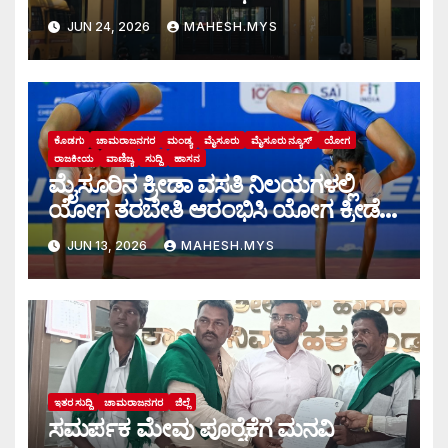
JUN 24, 2026
MAHESH.MYS
ಕೊಡಗು
ಚಾಮರಾಜನಗರ
ಮಂಡ್ಯ
ಮೈಸೂರು
ಮೈಸೂರು ನ್ಯೂಸ್
ಯೋಗ
ರಾಜಕೀಯ
ವಾಣಿಜ್ಯ
ಸುದ್ದಿ
ಹಾಸನ
ಮೈಸೂರಿನ ಕ್ರೀಡಾ ವಸತಿ ನಿಲಯಗಳಲ್ಲಿ
ಯೋಗ ತರಬೇತಿ ಆರಂಭಿಸಿ ಯೋಗ ಕ್ರೀಡೆಗೆ
ಉತ್ತೇಜನ
JUN 13, 2026
MAHESH.MYS
ಇತರ ಸುದ್ದಿ
ಚಾಮರಾಜನಗರ
ಜಿಲ್ಲೆ
ಸಮರ್ಪಕ ಮೇವು ಪೂರೈಕೆಗೆ ಮನವಿ