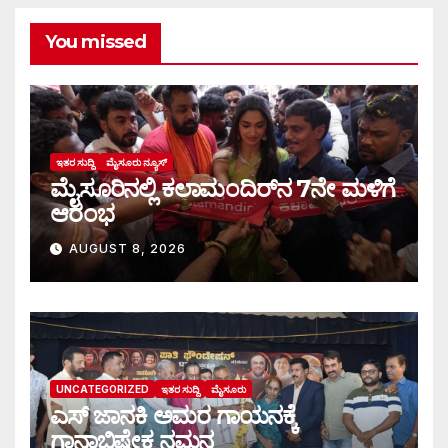
You missed
ಇತರ ಸುದ್ದಿ
ಮೈಸೂರು ನ್ಯೂಸ್
ಮೈಸೂರಿನಲ್ಲಿ ಕಲಾಮಂದಿರ್‌ನ 7ನೇ ಮಳಿಗೆ
ಆರಂಭ
AUGUST 8, 2026
UNCATEGORIZED
ಇತರ ಸುದ್ದಿ
ಮೈಸೂರು
ಎಸ್ ಜಾನಕಿ ಅಮರ ಗಾಯನಕ್ಕೆ
ಗಾನಾಭಿಷೇಕ ನಮನ