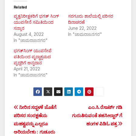
Related
ವೃತ್ತನಿರೀಕ್ಷಕರಿಗೆ ಭಗತ್ ಸಿಂಗ್
ಸರಗೂರು ಶಾಲೆಯಲ್ಲಿ ಪರಿಸರ
ಯುವಸೇನೆ ಸಮಿತಿಯಿಂದ
ದಿನಾಚರಣೆ
ಸನ್ಮಾನ
June 22, 2022
August 4, 2022
In "ಚಾಮರಾಜನಗರ"
In "ಚಾಮರಾಜನಗರ"
ಭಗತ್‌ಸಿಂಗ್ ಯುವಸೇವೆ
ವತಿಯಿಂದ ವೃದ್ಧಾಶ್ರಮದ
ವೃದ್ಧರಿಗೆ ಅನ್ನದಾನ
April 21, 2022
In "ಚಾಮರಾಜನಗರ"
Post
ನೀರಿನ ಸದ್ಬಳಕೆ ಜೊತೆಗೆ
ಎಂ.ಸಿ.ರೆಸಾರ್ಟ್ ಗಡಿ
ಪರಿಸರ ಸಂರಕ್ಷಣೆಯ
ಗುರುತಿಸುವಂತೆ ತಹಸೀಲ್ದಾರ್ ಗೆ
navigation
ಮಹತ್ವವನ್ನು ಎಲ್ಲರೂ
ಹಂಗಳ ಪಿಡಿಓ ಪತ್ರ
ಅರಿಯಬೇಕು : ಗುಡೂರು