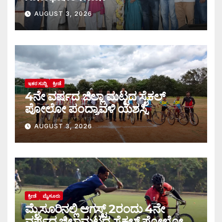
AUGUST 3, 2026
ಇತರ ಸುದ್ದಿ
ಕ್ರೀಡೆ
4ನೇ ವರ್ಷದ ಜಿಲ್ಲಾ ಮಟ್ಟದ ಸೈಕಲ್
ಪೋಲೋ ಪಂದ್ಯಾವಳಿ ಯಶಸ್ವಿ
AUGUST 3, 2026
ಕ್ರೀಡೆ
ಮೈಸೂರು
ಮೈಸೂರಿನಲ್ಲಿ ಆಗಸ್ಟ್‌ 2ರಂದು 4ನೇ
ವರ್ಷದ ಜಿಲ್ಲಾಮಟ್ಟದ ಸೈಕಲ್ ಪೋಲೋ