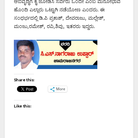
ಆಬಿವೃದ್ಧಿಗೆ ಕೈ ಜೋಡಿಸಿ ಸರ್ವರು ಒಂದೇ ಎಂಬ ಮನೋಭಾವ
ಹೊಂದಿ ಎಲ್ಲಾರು ಒಟ್ಟಾಗಿ ನಡೆಯೋಣ ಎಂದರು. ಈ
ಸಂಧರ್ಭದಲ್ಲಿ ಡಿ.ಪಿ ಪ್ರಕಾಶ್, ದೇವರಾಜು, ಮಲ್ಲೇಶ್,
ಮಂಜು,ರಮೇಶ್, ರವಿ,ಶಿವು, ಇತರರು ಇದ್ದರು.
Share this:
More
Like this: