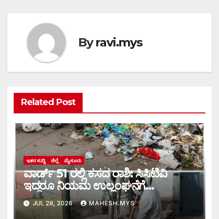
By
ravi.mys
Related Post
ಇತರ ಸುದ್ದಿ
ಜಿಲ್ಲೆ
ಮೈಸೂರು
ವಾರ್ಡ್ 51 ರಲ್ಲಿ ಕಸದ ರಾಶಿ: ಸಿಸಿಟಿವಿ
ಇದ್ದರೂ ನಿಯಮ ಉಲ್ಲಂಘನೆಗೆ
ಕಡಿವಾಣವಿಲ್ಲ
JUL 28, 2026
MAHESH.MYS