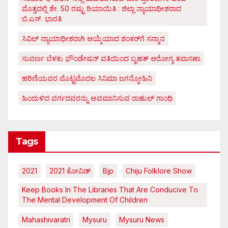
ಮೊತ್ತದಲ್ಲಿ ಶೇ. 50 ರಷ್ಟು ರಿಯಾಯಿತಿ : ಜಿಲ್ಲಾ ನ್ಯಾಯಾಧೀಶರಾದ
ಬಿ.ಎಸ್. ಭಾರತಿ
ಸಿವಿಲ್ ನ್ಯಾಯಾಧೀಶರಾಗಿ ಆಯ್ಕೆಯಾದ ಶಂಕರ್‌ಗೆ ಸನ್ಮಾನ
ಸುವರ್ಣ ಬೆಳಕು ಫೌಂಡೇಷನ್ ವತಿಯಿಂದ ಬೃಹತ್ ಆರೋಗ್ಯ ತಪಾಸಣಾ
ಹರಿಣಿಯವರ ಮೊಟ್ಟಮೊದಲ ಸಿನಿಮಾ ಜಗನ್ಮೋಹಿನಿ
ಹಿಂದುಳಿದ ವರ್ಗದವರನ್ನು ಅವಮಾನಿಸುವ ರಾಹುಲ್ ಗಾಂಧಿ
Tags
2021
2021 ಕೋವಿಡ್‌
Bjp
Chiju Folklore Show
Keep Books In The Libraries That Are Conducive To
The Mental Development Of Children
Mahashivaratri
Mysuru
Mysuru News