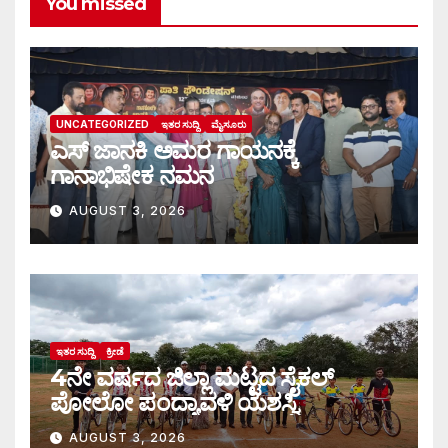
You missed
UNCATEGORIZED
ಇತರ ಸುದ್ದಿ
ಮೈಸೂರು
ಎಸ್ ಜಾನಕಿ ಅಮರ ಗಾಯನಕ್ಕೆ
ಗಾನಾಭಿಷೇಕ ನಮನ
AUGUST 3, 2026
ಇತರ ಸುದ್ದಿ
ಕ್ರೀಡೆ
4ನೇ ವರ್ಷದ ಜಿಲ್ಲಾ ಮಟ್ಟದ ಸೈಕಲ್
ಪೋಲೋ ಪಂದ್ಯಾವಳಿ ಯಶಸ್ವಿ
AUGUST 3, 2026