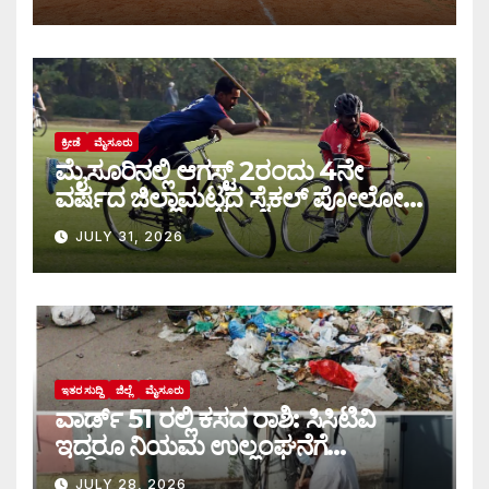
ಕ್ರೀಡೆ
ಮೈಸೂರು
ಮೈಸೂರಿನಲ್ಲಿ ಆಗಸ್ಟ್‌ 2ರಂದು 4ನೇ
ವರ್ಷದ ಜಿಲ್ಲಾಮಟ್ಟದ ಸೈಕಲ್ ಪೋಲೋ
ಪಂದ್ಯಾವಳಿ
JULY 31, 2026
ಇತರ ಸುದ್ದಿ
ಜಿಲ್ಲೆ
ಮೈಸೂರು
ವಾರ್ಡ್ 51 ರಲ್ಲಿ ಕಸದ ರಾಶಿ: ಸಿಸಿಟಿವಿ
ಇದ್ದರೂ ನಿಯಮ ಉಲ್ಲಂಘನೆಗೆ
ಕಡಿವಾಣವಿಲ್ಲ
JULY 28, 2026