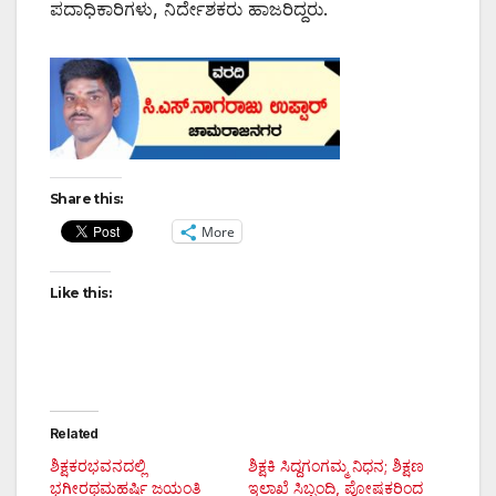
ಪದಾಧಿಕಾರಿಗಳು, ನಿರ್ದೇಶಕರು ಹಾಜರಿದ್ದರು.
Share this:
More
Like this:
Related
ಶಿಕ್ಷಕರಭವನದಲ್ಲಿ
ಶಿಕ್ಷಕಿ ಸಿದ್ದಗಂಗಮ್ಮ ನಿಧನ; ಶಿಕ್ಷಣ
ಭಗೀರಥಮಹರ್ಷಿ ಜಯಂತಿ
ಇಲಾಖೆ ಸಿಬ್ಬಂದಿ, ಪೋಷಕರಿಂದ