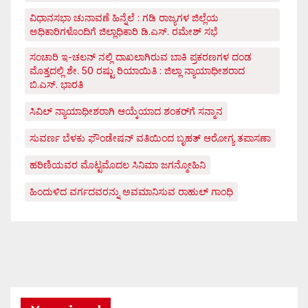
ವಿಧಾನಸಭಾ ಚುನಾವಣೆ ಹಿನ್ನೆಲೆ : ಗಡಿ ರಾಜ್ಯಗಳ ಜಿಲ್ಲೆಯ
ಅಧಿಕಾರಿಗಳೊಂದಿಗೆ ಜಿಲ್ಲಾಧಿಕಾರಿ ಡಿ.ಎಸ್. ರಮೇಶ್ ಸಭೆ
ಸಂಚಾರಿ ಇ-ಚಲನ್ ನಲ್ಲಿ ದಾಖಲಾಗಿರುವ ಬಾಕಿ ಪ್ರಕರಣಗಳ ದಂಡ
ಮೊತ್ತದಲ್ಲಿ ಶೇ. 50 ರಷ್ಟು ರಿಯಾಯಿತಿ : ಜಿಲ್ಲಾ ನ್ಯಾಯಾಧೀಶರಾದ
ಬಿ.ಎಸ್. ಭಾರತಿ
ಸಿವಿಲ್ ನ್ಯಾಯಾಧೀಶರಾಗಿ ಆಯ್ಕೆಯಾದ ಶಂಕರ್‌ಗೆ ಸನ್ಮಾನ
ಸುವರ್ಣ ಬೆಳಕು ಫೌಂಡೇಷನ್ ವತಿಯಿಂದ ಬೃಹತ್ ಆರೋಗ್ಯ ತಪಾಸಣಾ
ಹರಿಣಿಯವರ ಮೊಟ್ಟಮೊದಲ ಸಿನಿಮಾ ಜಗನ್ಮೋಹಿನಿ
ಹಿಂದುಳಿದ ವರ್ಗದವರನ್ನು ಅವಮಾನಿಸುವ ರಾಹುಲ್ ಗಾಂಧಿ