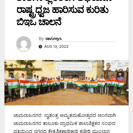
ರಾಷ್ಟ್ರಧ್ವಜ ಹಾರಿಸುವ ಕುರಿತು
ಬಿಇಒ ಚಾಲನೆ
By
ravi.mys
AUG 13, 2022
ಚಾಮರಾಜನಗರ: ಸ್ವಾತಂತ್ರ ಅಮೃತಮಹೋತ್ಸವದ ಅಂಗವಾಗಿ
ಚಾಮರಾಜನಗರ ತಾಲೂಕು ಪ್ರಾಥಮಿಕ ಶಾಲಾಶಿಕ್ಷಕರ ಸಂಘದ
ವತಿಯಿಂದ ನಗರದ ಕ್ಷೇತ್ರಶಿಕ್ಷಣಾಧಿಕಾರಿ ಕಚೇರಿ ಮುಂಭಾಗ