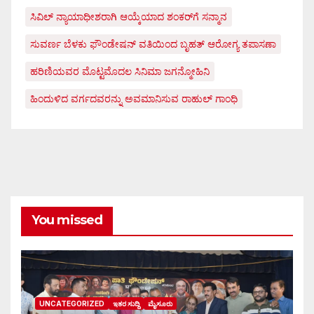
ಸಿವಿಲ್ ನ್ಯಾಯಾಧೀಶರಾಗಿ ಆಯ್ಕೆಯಾದ ಶಂಕರ್‌ಗೆ ಸನ್ಮಾನ
ಸುವರ್ಣ ಬೆಳಕು ಫೌಂಡೇಷನ್ ವತಿಯಿಂದ ಬೃಹತ್ ಆರೋಗ್ಯ ತಪಾಸಣಾ
ಹರಿಣಿಯವರ ಮೊಟ್ಟಮೊದಲ ಸಿನಿಮಾ ಜಗನ್ಮೋಹಿನಿ
ಹಿಂದುಳಿದ ವರ್ಗದವರನ್ನು ಅವಮಾನಿಸುವ ರಾಹುಲ್ ಗಾಂಧಿ
You missed
UNCATEGORIZED
ಇತರ ಸುದ್ದಿ
ಮೈಸೂರು