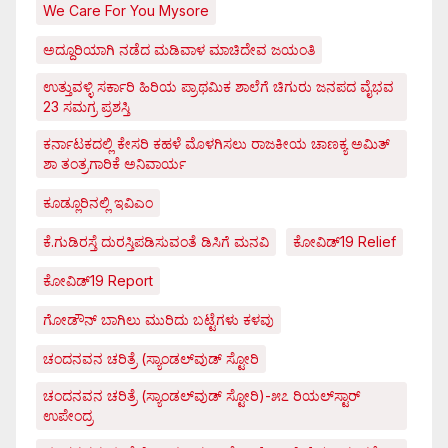
We Care For You Mysore
ಅದ್ದೂರಿಯಾಗಿ ನಡೆದ ಮಡಿವಾಳ ಮಾಚಿದೇವ ಜಯಂತಿ
ಉತ್ತುವಳ್ಳಿ ಸರ್ಕಾರಿ ಹಿರಿಯ ಪ್ರಾಥಮಿಕ ಶಾಲೆಗೆ ಚಿಗುರು ಜನಪದ ವೈಭವ
23 ಸಮಗ್ರ ಪ್ರಶಸ್ತಿ
ಕರ್ನಾಟಕದಲ್ಲಿ ಕೇಸರಿ ಕಹಳೆ ಮೊಳಗಿಸಲು ರಾಜಕೀಯ ಚಾಣಕ್ಯ ಅಮಿತ್
ಶಾ ತಂತ್ರಗಾರಿಕೆ ಅನಿವಾರ್ಯ
ಕೂಡ್ಲೂರಿನಲ್ಲಿ ಇವಿಎಂ
ಕೆ.ಗುಡಿರಸ್ತೆ ದುರಸ್ತಿಪಡಿಸುವಂತೆ ಡಿಸಿಗೆ ಮನವಿ
ಕೋವಿಡ್‌19 Relief
ಕೋವಿಡ್‌19 Report
ಗೋಡೌನ್ ಬಾಗಿಲು ಮುರಿದು ಬಟ್ಟೆಗಳು ಕಳವು
ಚಂದನವನ ಚರಿತ್ರೆ (ಸ್ಯಾಂಡಲ್‌ವುಡ್ ಸ್ಟೋರಿ
ಚಂದನವನ ಚರಿತ್ರೆ (ಸ್ಯಾಂಡಲ್‌ವುಡ್ ಸ್ಟೋರಿ)-೫೭ ರಿಯಲ್‌ಸ್ಟಾರ್
ಉಪೇಂದ್ರ