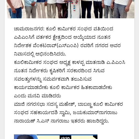
ಚಾಮರಾಜನಗರ: ಕೂಲಿ ಕಾರ್ಮಿಕರ ಸಂಘದ ವತಿಯಿಂದ
ಎಪಿಎಂಸಿಗೆ ವರ್ತಕರ ಕ್ಷೇತ್ರದಿಂದ ಆಯ್ಕೆಯಾದ ನೂತನ
ನಿರ್ದೇಶಕ ವೆಂಕಟರಾವ್(ಎಸ್‌ಎಂಪಿ) ರವರಿಗೆ ನಗರದ ಅವರ
ನಿವಾಸದಲ್ಲಿ ಅಭಿನಂದಿಸಿದರು.
ಕೂಲಿಕಾಮೀಕರ ಸಂಘದ ಅಧ್ಯಕ್ಷ ಕಾಳಪ್ಪ ಮಾತನಾಡಿ ಎ.ಪಿಎಂಸಿ
ನೂತನ ನಿರ್ದೇಕರು ಕೃಷಿಕರಿಗೆ ಸರಕಾರದಿಂದ ಸಿಗುವ
ಸವಲತ್ತುಗಳನ್ನು ಸಮರ್ಪಕವಾಗಿ ತಲುಪಿಸುವ
ಕಾರ್ಯಮಾಡಬೇಕು ಕೂಲಿ ಕಾರ್ಮಿಕರ ಹಿತಕಾಪಾಡಬೇಕು
ಎಂದು ಮನವಿ ಮಾಡಿದರು
ಮಾಜಿ ನಗರಸಭಾ ಸದಸ್ಯ ಮಹೇಶ್, ಬಾಬಣ್ಣ ಕೂಲಿ ಕಾರ್ಮಿಕರ
ಸಂಘದ ಸಹಕಾರ್ಯದಶಿ ಸ್ವಾಮಿ, ಜಯಕುಮಾರ್‌ನಾಗರಾಜು
ನಾರಾಯಣ್ ಸಿ.ಎಸ್ ನಾಗರಾಜು ಇತರರು ಹಾಜರಿದ್ದರು.