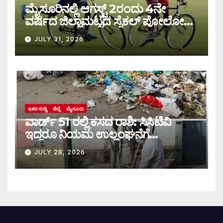
ಮೈಸೂರಿನಲ್ಲಿ ಆಗಸ್ಟ್‌ 2ರಂದು 4ನೇ
ವರ್ಷದ ಜಿಲ್ಲಾಮಟ್ಟದ ಸೈಕಲ್ ಪೋಲೋ
ಪಂದ್ಯಾವಳಿ
JULY 31, 2026
ಇತರ ಸುದ್ದಿ
ಜಿಲ್ಲೆ
ಮೈಸೂರು
ವಾರ್ಡ್ 51 ರಲ್ಲಿ ಕಸದ ರಾಶಿ: ಸಿಸಿಟಿವಿ
ಇದ್ದರೂ ನಿಯಮ ಉಲ್ಲಂಘನೆಗೆ
ಕಡಿವಾಣವಿಲ್ಲ
JULY 28, 2026