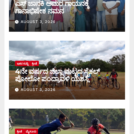
ಎಸ್ ಜಾನಕಿ ಅಮರ ಗಾಯನಕ್ಕೆ
ಗಾನಾಭಿಷೇಕ ನಮನ
AUGUST 3, 2026
ಇತರ ಸುದ್ದಿ
ಕ್ರೀಡೆ
4ನೇ ವರ್ಷದ ಜಿಲ್ಲಾ ಮಟ್ಟದ ಸೈಕಲ್
ಪೋಲೋ ಪಂದ್ಯಾವಳಿ ಯಶಸ್ವಿ
AUGUST 3, 2026
ಕ್ರೀಡೆ
ಮೈಸೂರು