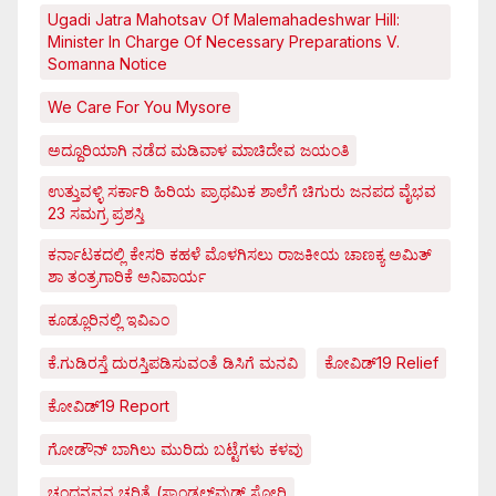
Ugadi Jatra Mahotsav Of Malemahadeshwar Hill:
Minister In Charge Of Necessary Preparations V.
Somanna Notice
We Care For You Mysore
ಅದ್ದೂರಿಯಾಗಿ ನಡೆದ ಮಡಿವಾಳ ಮಾಚಿದೇವ ಜಯಂತಿ
ಉತ್ತುವಳ್ಳಿ ಸರ್ಕಾರಿ ಹಿರಿಯ ಪ್ರಾಥಮಿಕ ಶಾಲೆಗೆ ಚಿಗುರು ಜನಪದ ವೈಭವ
23 ಸಮಗ್ರ ಪ್ರಶಸ್ತಿ
ಕರ್ನಾಟಕದಲ್ಲಿ ಕೇಸರಿ ಕಹಳೆ ಮೊಳಗಿಸಲು ರಾಜಕೀಯ ಚಾಣಕ್ಯ ಅಮಿತ್
ಶಾ ತಂತ್ರಗಾರಿಕೆ ಅನಿವಾರ್ಯ
ಕೂಡ್ಲೂರಿನಲ್ಲಿ ಇವಿಎಂ
ಕೆ.ಗುಡಿರಸ್ತೆ ದುರಸ್ತಿಪಡಿಸುವಂತೆ ಡಿಸಿಗೆ ಮನವಿ
ಕೋವಿಡ್‌19 Relief
ಕೋವಿಡ್‌19 Report
ಗೋಡೌನ್ ಬಾಗಿಲು ಮುರಿದು ಬಟ್ಟೆಗಳು ಕಳವು
ಚಂದನವನ ಚರಿತ್ರೆ (ಸ್ಯಾಂಡಲ್‌ವುಡ್ ಸ್ಟೋರಿ