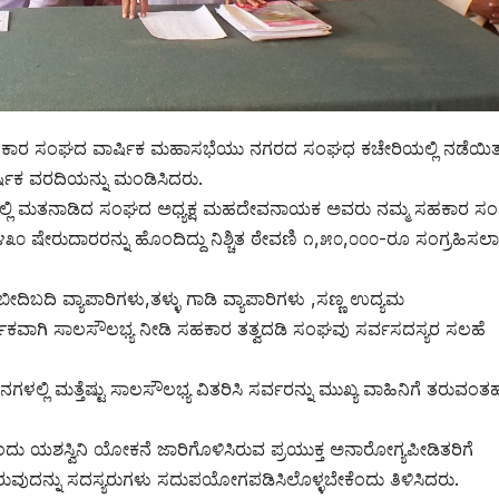
 ಸಹಕಾರ ಸಂಘದ ವಾರ್ಷಿಕ ಮಹಾಸಭೆಯು ನಗರದ ಸಂಘಧ ಕಚೇರಿಯಲ್ಲಿ ನಡೆಯಿತ
ಿಕ ವರದಿಯನ್ನು ಮಂಡಿಸಿದರು.
್ಲಿ ಮತನಾಡಿದ ಸಂಘದ ಅಧ್ಯಕ್ಷ ಮಹದೇವನಾಯಕ ಅವರು ನಮ್ಮ ಸಹಕಾರ ಸ
೩೦ ಷೇರುದಾರರನ್ನು ಹೊಂದಿದ್ದು ನಿಶ್ಚಿತ ಠೇವಣಿ ೧,೫೦,೦೦೦-ರೂ ಸಂಗ್ರಹಿಸಲಾಗಿ
ದಿ ವ್ಯಾಪಾರಿಗಳು,ತಳ್ಳು ಗಾಡಿ ವ್ಯಾಪಾರಿಗಳು ,ಸಣ್ಣ ಉದ್ಯಮ
ಿಕವಾಗಿ ಸಾಲಸೌಲಭ್ಯ ನೀಡಿ ಸಹಕಾರ ತತ್ವದಡಿ ಸಂಘವು ಸರ್ವಸದಸ್ಯರ ಸಲಹೆ
ಲ್ಲಿ ಮತ್ತೆಷ್ಟು ಸಾಲಸೌಲಭ್ಯ ವಿತರಿಸಿ ಸರ್ವರನ್ನು ಮುಖ್ಯ ವಾಹಿನಿಗೆ ತರುವಂತ
ಂದು ಯಶಸ್ವಿನಿ ಯೋಕನೆ ಜಾರಿಗೊಳಿಸಿರುವ ಪ್ರಯುಕ್ತ ಅನಾರೋಗ್ಯಪೀಡಿತರಿಗೆ
ೀಡಿರುವುದನ್ನು ಸದಸ್ಯರುಗಳು ಸದುಪಯೋಗಪಡಿಸಿಲೊಳ್ಳಬೇಕೆಂದು ತಿಳಿಸಿದರು.