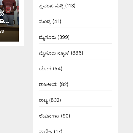
ಪ್ರಮುಖ ಸುದ್ದಿ
(113)
ಟದ
ಗಾಸನ
ಮಂಡ್ಯ
(41)
YS
ಮೈಸೂರು
(399)
ಮೈಸೂರು ನ್ಯೂಸ್
(886)
ಯೋಗ
(54)
ರಾಜಕೀಯ
(82)
ರಾಜ್ಯ
(832)
ಲೇಖನಗಳು
(90)
ವಾಣಿಜ್ಯ
(17)