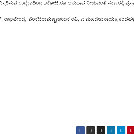
ಿಸ್ತರಿಸುವ ಉದ್ದೇಶದಿಂದ ೨ಕೋಟಿ.ರೂ ಅನುದಾನ ನೀಡುವಂತೆ ಸರ್ಕಾರಕ್ಕೆ ಪ್ರಸ್ತ
ಎನ್. ರಾಘವೇಂದ್ರ, ವೆಂಕಟರಾಮಣ್ಣನಾಯಕ ರವಿ, ಎ.ಮಹದೇವನಾಯಕ,ಕಂದಹಳ್ಳ