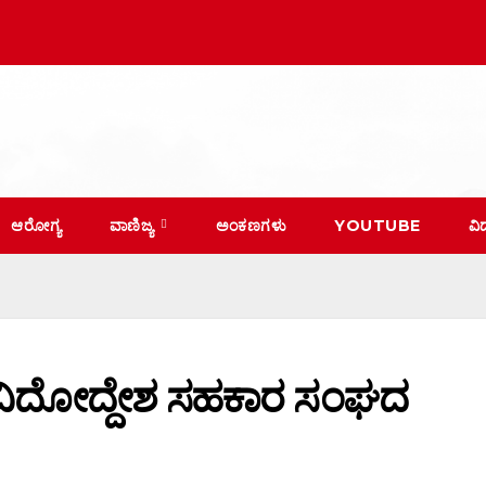
ಆರೋಗ್ಯ
ವಾಣಿಜ್ಯ
ಅಂಕಣಗಳು
YOUTUBE
ವಿ
 ವಿವಿದೋದ್ದೇಶ ಸಹಕಾರ ಸಂಘದ