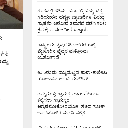
ತೂಕದಲ್ಲಿ ಕಡಿಮೆ, ಹಣದಲ್ಲಿ ಹೆಚ್ಚು: ಚಿಕ್ಕ
ಗಡಿಯಾರದ ಹಣ್ಣಿನ ವ್ಯಾಪಾರಿಗಳ ವಿರುದ್ಧ
ಗ್ರಾಹಕರ ಆರೋಪ ತಪಾಸಣೆ ನಡೆಸಿ ಕಠಿಣ
ಕ್ರಮಕ್ಕೆ ಸಾರ್ವಜನಿಕರ ಒತ್ತಾಯ
ು.
ರಾಷ್ಟ್ರೀಯ ವೈದ್ಯರ ದಿನಾಚರಣೆಯಲ್ಲಿ
ಮೈಸೂರಿನ ವೈದ್ಯರ ಮತ್ತೊಂದು
ಂಘವು
ಯಶೋಗಾಥೆ
ದ್ದು
ಜು.5ರಂದು ರಾಜ್ಯಮಟ್ಟದ ಶಾಲಾ-ಕಾಲೇಜು
ಯೋಗಾಸನ ಚಾಂಪಿಯನ್‌ಶಿಪ್
ರಮ್ಮನಹಳ್ಳಿ ಗ್ರಾಮಕ್ಕೆ ಮೂಲಸೌಕರ್ಯ
ಹ
ಕಲ್ಪಿಸಲು ಗ್ರಾಮಸ್ಥರ
ಆಗ್ರಹಲೋಕೋಪಯೋಗಿ ಸಚಿವ ಸತೀಶ್
ಜಾರಕಿಹೊಳಿಗೆ ಮನವಿ ಸಲ್ಲಿಕೆ
ಮೈಸೂರಿನ ಕ್ರೀಡಾ ವಸತಿ ನಿಲಯಗಳಲ್ಲಿ