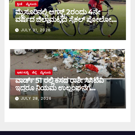
ಕ್ರೀಡೆ
ಮೈಸೂರು
ಮೈಸೂರಿನಲ್ಲಿ ಆಗಸ್ಟ್‌ 2ರಂದು 4ನೇ
ವರ್ಷದ ಜಿಲ್ಲಾಮಟ್ಟದ ಸೈಕಲ್ ಪೋಲೋ
ಪಂದ್ಯಾವಳಿ
JULY 31, 2026
ಇತರ ಸುದ್ದಿ
ಜಿಲ್ಲೆ
ಮೈಸೂರು
ವಾರ್ಡ್ 51 ರಲ್ಲಿ ಕಸದ ರಾಶಿ: ಸಿಸಿಟಿವಿ
ಇದ್ದರೂ ನಿಯಮ ಉಲ್ಲಂಘನೆಗೆ
ಕಡಿವಾಣವಿಲ್ಲ
JULY 28, 2026