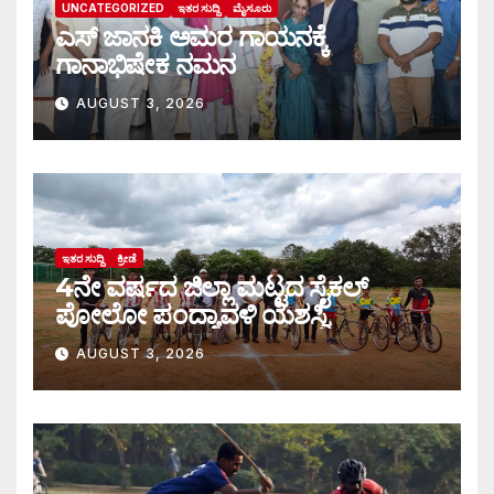
UNCATEGORIZED
ಇತರ ಸುದ್ದಿ
ಮೈಸೂರು
ಎಸ್ ಜಾನಕಿ ಅಮರ ಗಾಯನಕ್ಕೆ
ಗಾನಾಭಿಷೇಕ ನಮನ
AUGUST 3, 2026
ಇತರ ಸುದ್ದಿ
ಕ್ರೀಡೆ
4ನೇ ವರ್ಷದ ಜಿಲ್ಲಾ ಮಟ್ಟದ ಸೈಕಲ್
ಪೋಲೋ ಪಂದ್ಯಾವಳಿ ಯಶಸ್ವಿ
AUGUST 3, 2026