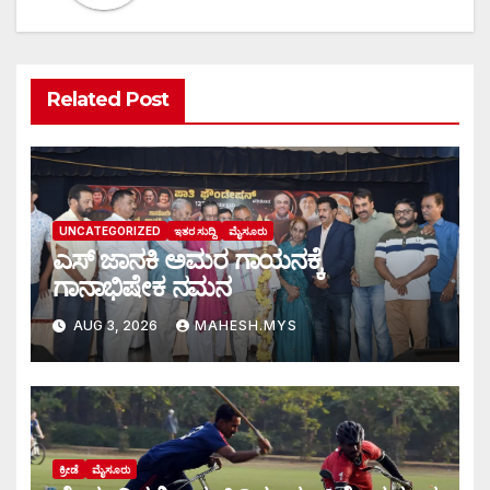
Related Post
UNCATEGORIZED
ಇತರ ಸುದ್ದಿ
ಮೈಸೂರು
ಎಸ್ ಜಾನಕಿ ಅಮರ ಗಾಯನಕ್ಕೆ
ಗಾನಾಭಿಷೇಕ ನಮನ
AUG 3, 2026
MAHESH.MYS
ಕ್ರೀಡೆ
ಮೈಸೂರು