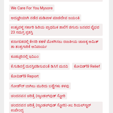
We Care For You Mysore
ಅದ್ದೂರಿಯಾಗಿ ನಡೆದ ಮಡಿವಾಳ ಮಾಚಿದೇವ ಜಯಂತಿ
ಉತ್ತುವಳ್ಳಿ ಸರ್ಕಾರಿ ಹಿರಿಯ ಪ್ರಾಥಮಿಕ ಶಾಲೆಗೆ ಚಿಗುರು ಜನಪದ ವೈಭವ
23 ಸಮಗ್ರ ಪ್ರಶಸ್ತಿ
ಕರ್ನಾಟಕದಲ್ಲಿ ಕೇಸರಿ ಕಹಳೆ ಮೊಳಗಿಸಲು ರಾಜಕೀಯ ಚಾಣಕ್ಯ ಅಮಿತ್
ಶಾ ತಂತ್ರಗಾರಿಕೆ ಅನಿವಾರ್ಯ
ಕೂಡ್ಲೂರಿನಲ್ಲಿ ಇವಿಎಂ
ಕೆ.ಗುಡಿರಸ್ತೆ ದುರಸ್ತಿಪಡಿಸುವಂತೆ ಡಿಸಿಗೆ ಮನವಿ
ಕೋವಿಡ್‌19 Relief
ಕೋವಿಡ್‌19 Report
ಗೋಡೌನ್ ಬಾಗಿಲು ಮುರಿದು ಬಟ್ಟೆಗಳು ಕಳವು
ಚಂದನವನ ಚರಿತ್ರೆ (ಸ್ಯಾಂಡಲ್‌ವುಡ್ ಸ್ಟೋರಿ
ಚಂದನವನ ಚರಿತ್ರೆ (ಸ್ಯಾಂಡಲ್‌ವುಡ್ ಸ್ಟೋರಿ)-೫೭ ರಿಯಲ್‌ಸ್ಟಾರ್
ಉಪೇಂದ್ರ