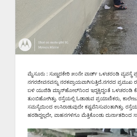
ಮೈಸೂರು : ಸುಣ್ಣದಕೇರಿ ೫೦ನೇ ವಾರ್ಡ್ ಒಳಚರಂಡಿ ವ್ಯವಸ್ಥೆ ಪ್ರ
ನಗರಜೀವನವನ್ನು ನರಕಪ್ರಾಯವಾಗಿಸುತ್ತಿದೆ.ನಗರದ ಪ್ರಮುಖ ರಸ್ತೆಯ
ಬಳಿ ಯುಜಿಡಿ ಮ್ಯಾನ್‌ಹೋಲ್‌ನಿಂದ ಇದ್ದಕ್ಕಿದ್ದಂತೆ ಒಳಚರಂ
ತುಂಬಿಹೋಗಿತ್ತು. ರಸ್ತೆಯಲ್ಲಿ ಓಡಾಡುವ ಪ್ರಯಾಣಿಕರು, ಕಾಲೇಜು
ಸಮಸ್ಯೆಯಿಂದ ಉಸಿರಾಡುವುದೇ ಕಷ್ಟವೆನಿಸುವಂತಾಗಿತ್ತು. ರಸ
ಹರಡಿದ್ದಲ್ಲದೇ, ವಾಹನಗಳಿಗೂ ಮೆತ್ತಿಕೊಂಡು ದುರ್ನಾತದಿಂದ ಸಾರ