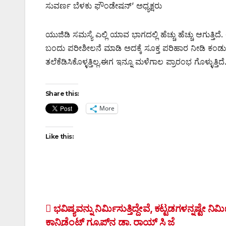
ಸುವರ್ಣ ಬೆಳಕು ಫೌಂಡೇಷನ್’ ಅಧ್ಯಕ್ಷರು
ಯುಜಿಡಿ ಸಮಸ್ಯೆ ಎಲ್ಲಿ ಯಾವ ಭಾಗದಲ್ಲಿ ಹೆಚ್ಚು ಹೆಚ್ಚು ಆಗುತ್ತಿದ
ಬಂದು ಪರೀಶೀಲನೆ ಮಾಡಿ ಅದಕ್ಕೆ ಸೂಕ್ತ ಪರಿಹಾರ ನೀಡಿ ಕಂಡ
ತಲೆಕೆಡಿಸಿಕೊಳ್ಳತ್ತಿಲ್ಲ.ಈಗ ಇನ್ನೂ ಮಳೆಗಾಲ ಪ್ರಾರಂಭ ಗೊಳ್ಳುತ
Share this:
More
Like this:
Post
ಭವಿಷ್ಯವನ್ನು ನಿರ್ಮಿಸುತ್ತಿದ್ದೇವೆ, ಕಟ್ಟಡಗಳನ್ನಷ್ಟೇ ನಿರ್ಮಿಸ
ಕಾನ್ಫಿಡೆಂಟ್ ಗ್ರೂಪ್‌ನ ಡಾ. ರಾಯ್ ಸಿ ಜೆ