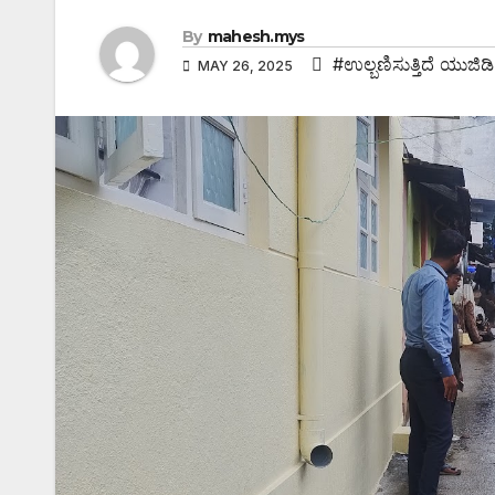
By
mahesh.mys
#ಉಲ್ಬಣಿಸುತ್ತಿದೆ ಯುಜಿಡ
MAY 26, 2025