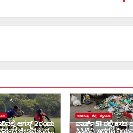
ೂರು
ಇತರ ಸುದ್ದಿ
ಜಿಲ್ಲೆ
ಮೈಸೂರು
ಿನಲ್ಲಿ ಆಗಸ್ಟ್‌ 2ರಂದು
ವಾರ್ಡ್ 51 ರಲ್ಲಿ ಕಸದ ರ
ರ್ಷದ ಜಿಲ್ಲಾಮಟ್ಟದ
ಸಿಸಿಟಿವಿ ಇದ್ದರೂ ನಿ