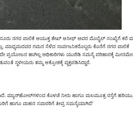
 ಮೈಸೂರು ನಗರ ಪಾಲಿಕೆ ಆಯುಕ್ತ ಶೇಖ್ ಆಸೀಫ್ ಅವರ ಮೊಬೈಲ್ ಸಂಖ್ಯೆಗೆ ಕರೆ 
ಿಲ್ಲ. ಮಾಧ್ಯಮದವರ ಗಮನ ಸೆಳೆದ ಸಾರ್ವಜನಿಕರೊಬ್ಬರು ಕೊನೆಗೆ ನಗರ ಪಾಲಿಕೆ
ವುದೇ ಪ್ರಯೋಜನ ಹಾಗಿಲ್ಲ ಅಧಿಕಾರಿಗಳು ಯುಜಿಡಿ ಸಮಸ್ಯೆ ಪರಿಹಾರಕ್ಕೆ ಮೀನಮ
ಡುವಂತೆ ಸ್ಥಳೀಯರು ತಮ್ಮ ಆಕ್ರೋಶಕ್ಕೆ ವ್ಯಕ್ತಪಡಿಸಿದ್ದಾರೆ.
. ಮ್ಯಾನ್‌ಹೋಲ್‌ಗಳಿಂದ ಕೊಳಚೆ ನೀರು ಹಾಗೂ ಮಲಮೂತ್ರ ರಸ್ತೆಗೆ ಹರಿಯುತ್ತಿದ
ಳೀಯರಿಗೆ ಹಾಗೂ ವಾಹನ ಸವಾರರಿಗೆ ತೀವ್ರ ಸಮಸ್ಯೆಯಾಗಿದೆ’