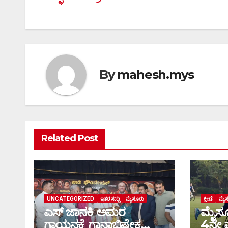
navigation
By
mahesh.mys
Related Post
UNCATEGORIZED
ಇತರ ಸುದ್ದಿ
ಮೈಸೂರು
ಕ್ರೀಡೆ
ಮೈಸ
ಎಸ್ ಜಾನಕಿ ಅಮರ
ಮೈಸೂರ
ಗಾಯನಕ್ಕೆ ಗಾನಾಭಿಷೇಕ
4ನೇ ವ