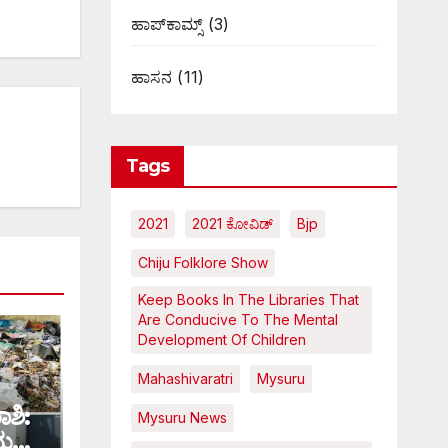
ಹಾಪ್‌ಕಾಮ್ಸ್‌
(3)
ಹಾಸನ
(11)
Tags
2021
2021 ಕೋವಿಡ್‌
Bjp
Chiju Folklore Show
Keep Books In The Libraries That
Are Conducive To The Mental
Development Of Children
Mahashivaratri
Mysuru
ಾಶಿ:
Mysuru News
ಯಮ