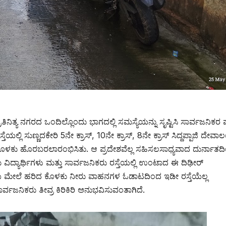
ತಿನಿತ್ಯ ನಗರದ ಒಂದಿಲ್ಲೊಂದು ಭಾಗದಲ್ಲಿ ಸಮಸ್ಯೆಯನ್ನು ಸೃಷ್ಟಿಸಿ ಸಾರ್ವಜನಿಕರ 
ಲ್ಲಿ ಸುಣ್ಣದಕೇರಿ 5ನೇ ಕ್ರಾಸ್, 10ನೇ ಕ್ರಾಸ್, 8ನೇ ಕ್ರಾಸ್ ಸಿದ್ದಪ್ಪಾಜಿ ದೇ
ಡಿ ಕೊಳಕು ಹೊರಬರಲಾರಂಭಿಸಿತು. ಆ ಪ್ರದೇಶವೆಲ್ಲ ಸಹಿಸಲಸಾಧ್ಯವಾದ ದುರ್ನಾತದ
 ವಿದ್ಯಾರ್ಥಿಗಳು ಮತ್ತು ಸಾರ್ವಜನಿಕರು ರಸ್ತೆಯಲ್ಲಿ ಉಂಟಾದ ಈ ದಿಢೀರ್
್ತೆಯ ಮೇಲೆ ಹರಿದ ಕೊಳಕು ನೀರು ವಾಹನಗಳ ಓಡಾಟದಿಂದ ಇಡೀ ರಸ್ತೆಯೆಲ್ಲ
್ವಜನಿಕರು ತೀವ್ರ ಕಿರಿಕಿರಿ ಅನುಭವಿಸುವಂತಾಗಿದೆ.