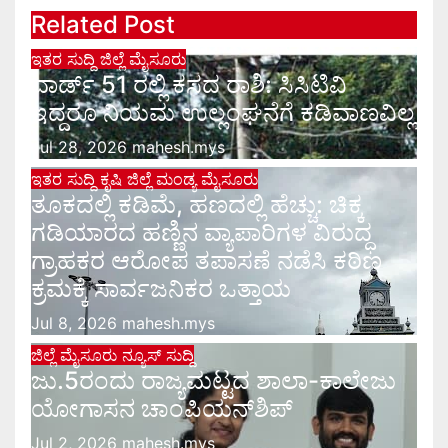
Related Post
ಇತರ ಸುದ್ದಿ
ಜಿಲ್ಲೆ
ಮೈಸೂರು
ವಾರ್ಡ್ 51 ರಲ್ಲಿ ಕಸದ ರಾಶಿ: ಸಿಸಿಟಿವಿ
ಇದ್ದರೂ ನಿಯಮ ಉಲ್ಲಂಘನೆಗೆ ಕಡಿವಾಣವಿಲ್ಲ
Jul 28, 2026
mahesh.mys
ಇತರ ಸುದ್ದಿ
ಕೃಷಿ
ಜಿಲ್ಲೆ
ಮಂಡ್ಯ
ಮೈಸೂರು
ತೂಕದಲ್ಲಿ ಕಡಿಮೆ, ಹಣದಲ್ಲಿ ಹೆಚ್ಚು: ಚಿಕ್ಕ
ಗಡಿಯಾರದ ಹಣ್ಣಿನ ವ್ಯಾಪಾರಿಗಳ ವಿರುದ್ಧ
ಗ್ರಾಹಕರ ಆರೋಪ ತಪಾಸಣೆ ನಡೆಸಿ ಕಠಿಣ
ಕ್ರಮಕ್ಕೆ ಸಾರ್ವಜನಿಕರ ಒತ್ತಾಯ
Jul 8, 2026
mahesh.mys
ಜಿಲ್ಲೆ
ಮೈಸೂರು ನ್ಯೂಸ್
ಸುದ್ದಿ
ಜು.5ರಂದು ರಾಜ್ಯಮಟ್ಟದ ಶಾಲಾ-ಕಾಲೇಜು
ಯೋಗಾಸನ ಚಾಂಪಿಯನ್‌ಶಿಪ್
Jul 2, 2026
mahesh.mys