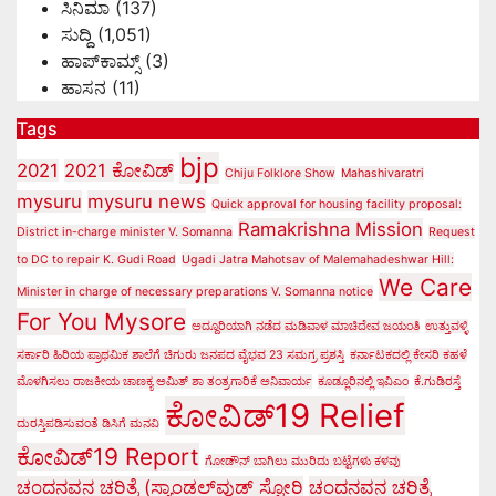
ಸಿನಿಮಾ
(137)
ಸುದ್ದಿ
(1,051)
ಹಾಪ್‌ಕಾಮ್ಸ್‌
(3)
ಹಾಸನ
(11)
Tags
bjp
2021
2021 ಕೋವಿಡ್‌
Chiju Folklore Show
Mahashivaratri
mysuru
mysuru news
Quick approval for housing facility proposal:
Ramakrishna Mission
District in-charge minister V. Somanna
Request
to DC to repair K. Gudi Road
Ugadi Jatra Mahotsav of Malemahadeshwar Hill:
We Care
Minister in charge of necessary preparations V. Somanna notice
For You Mysore
ಅದ್ದೂರಿಯಾಗಿ ನಡೆದ ಮಡಿವಾಳ ಮಾಚಿದೇವ ಜಯಂತಿ
ಉತ್ತುವಳ್ಳಿ
ಸರ್ಕಾರಿ ಹಿರಿಯ ಪ್ರಾಥಮಿಕ ಶಾಲೆಗೆ ಚಿಗುರು ಜನಪದ ವೈಭವ 23 ಸಮಗ್ರ ಪ್ರಶಸ್ತಿ
ಕರ್ನಾಟಕದಲ್ಲಿ ಕೇಸರಿ ಕಹಳೆ
ಮೊಳಗಿಸಲು ರಾಜಕೀಯ ಚಾಣಕ್ಯ ಅಮಿತ್ ಶಾ ತಂತ್ರಗಾರಿಕೆ ಅನಿವಾರ್ಯ
ಕೂಡ್ಲೂರಿನಲ್ಲಿ ಇವಿಎಂ
ಕೆ.ಗುಡಿರಸ್ತೆ
ಕೋವಿಡ್‌19 Relief
ದುರಸ್ತಿಪಡಿಸುವಂತೆ ಡಿಸಿಗೆ ಮನವಿ
ಕೋವಿಡ್‌19 Report
ಗೋಡೌನ್ ಬಾಗಿಲು ಮುರಿದು ಬಟ್ಟೆಗಳು ಕಳವು
ಚಂದನವನ ಚರಿತ್ರೆ (ಸ್ಯಾಂಡಲ್‌ವುಡ್ ಸ್ಟೋರಿ
ಚಂದನವನ ಚರಿತ್ರೆ