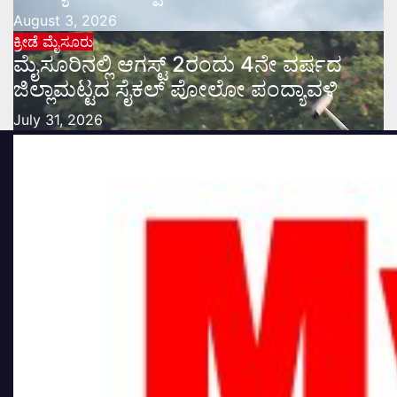
August 3, 2026
ಕ್ರೀಡೆ
ಮೈಸೂರು
ಮೈಸೂರಿನಲ್ಲಿ ಆಗಸ್ಟ್‌ 2ರಂದು 4ನೇ ವರ್ಷದ
ಜಿಲ್ಲಾಮಟ್ಟದ ಸೈಕಲ್ ಪೋಲೋ ಪಂದ್ಯಾವಳಿ
July 31, 2026