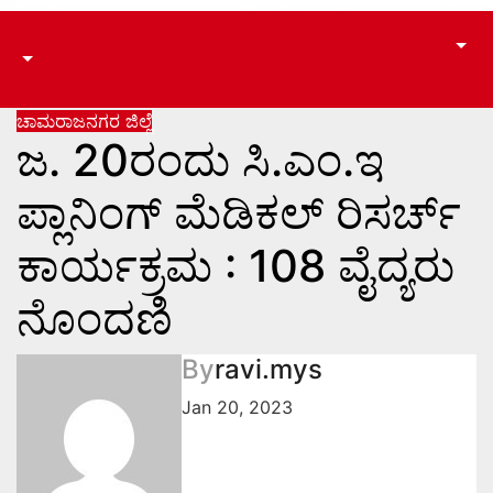
ಚಾಮರಾಜನಗರ
ಜಿಲ್ಲೆ
ಜ. 20ರಂದು ಸಿ.ಎಂ.ಇ
ಪ್ಲಾನಿಂಗ್ ಮೆಡಿಕಲ್ ರಿಸರ್ಚ್
ಕಾರ್ಯಕ್ರಮ : 108 ವೈದ್ಯರು
ನೊಂದಣಿ
By
ravi.mys
Jan 20, 2023