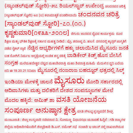
(ಸ್ಯಾಂಡಲ್‌ವುಡ್ ಸ್ಟೋರಿ)-೫೭ ರಿಯಲ್‌ಸ್ಟಾರ್ ಉಪೇಂದ್ರ
ಚಂದನವನ ಚರಿತ್ರೆ
ಚಂದನವನ ಚರಿತ್ರೆ
[ಸ್ಯಾಂಡಲ್‌ವುಡ್ ಸ್ಟೋರಿ]-೬೮ [೮] ಕಲಾಮಾತೃಕೆ ಪಂಡರೀಬಾಯಿ
[ಸ್ಯಾಂಡಲ್‌ವುಡ್ ಸ್ಟೋರಿ]-೭೧.(೧೧.)
ಕೃಷ್ಣಕುಮಾರಿ[೧೯೩೩-೨೦೧೮]
ಚಿಗುರು ಜಾನಪದ ವೈಭವ ಕಾರ್ಯಕ್ರಮ
ದೂರ
ಶಿಕ್ಷಣ ಮತ್ತು ಭೌತಿಕ ಶಿಕ್ಷಣಕ್ಕೆ ಸರ್ಕಾರ ಮಹತ್ವ ನೀಡಿದೆ : ಪ್ರೊ. ಶರಣಪ್ಪ ವಿ. ಹಲಸೆ
ನಗರದಲ್ಲಿ ಕ್ಯಾನ್ಸರ್ ಜಾಗೃತಿಗೆ
ನೆಚ್ಚಿನ ಅಭ್ಯರ್ಥಿಗಳಿಗೆ ಹಕ್ಕು ಚಲಾಯಿಸಿದ ಮೈಸೂರು ಜನತೆ
ನಡೆದ ಸೈಕಲ್ ರ್‍ಯಾಲಿ
ಬಾಡಿಕೇರ್ ಕಿಡ್ಸ್ ಹೊಸ ಬೇಸಿಗೆ
ಬಡ ರೋಗಿಗೆ ನಿರ್ಮಲ ಆಸ್ಪತ್ರೆಯಲ್ಲಿ ಉಚಿತ ಶಸ್ತೃ ಚಿಕಿತ್ಸೆ
ಸಂಗ್ರಹ
ಮಲೆಮಹದೇಶ್ವರ ಬೆಟ್ಟದ ಮಹಾಶಿವರಾತ್ರಿ
ಮಹಾ ಶಿವರಾತ್ರಿ ಮಹಿಮೆ
ಮೆದುಳಿನ ಧ್ವನಿ ಎದೆಯ
ಮೈಸೂರಲ್ಲಿ ನಂಜರಾಜ ಬಹದ್ದೂರ್ ಛತ್ರದಲ್ಲಿ ಸಿಲ್ಕ್
ದನಿ ಈ 19.20.21 ಸಿನಿಮಾ
ಮೈಸೂರು
ಇಂಡಿಯಾ ಮೇಳಕ್ಕೆ ಚಾಲನೆ
ಮೋದಿ ಸರ್ಕಾರದಲ್ಲಿ
ಆದಿವಾಸಿಗಳು ಮತ್ತು ದಲಿತರಿಗೆ ದೇಶದ ಸಂಪನ್ಮೂಲಗಳ ಮೇಲೆ
ವಸತಿ ಯೋಜನೆಯ
ಮೊದಲ ಹಕ್ಕಿದೆ: ಅಮಿತ್ ಶಾ
ಸಂಪೂರ್ಣ ಅನುಷ್ಠಾನ ಕ್ಷೇತ್ರ
ವಸತಿ ಸೌಲಭ್ಯ ಪ್ರಸ್ತಾವನೆಗೆ ಶೀಘ್ರ
ಮಂಜೂರಾತಿ : ಜಿಲ್ಲಾ ಉಸ್ತುವಾರಿ ಸಚಿವರಾದ ವಿ. ಸೋಮಣ್ಣ
ವಿಧಾನಸಭಾ ಚುನಾವಣೆ ಹಿನ್ನೆಲೆ : ಗಡಿ ರಾಜ್ಯಗಳ
ಜಿಲ್ಲೆಯ ಅಧಿಕಾರಿಗಳೊಂದಿಗೆ ಜಿಲ್ಲಾಧಿಕಾರಿ ಡಿ.ಎಸ್. ರಮೇಶ್ ಸಭೆ
ಸಂಚಾರಿ ಇ-ಚಲನ್ ನಲ್ಲಿ ದಾಖಲಾಗಿರುವ