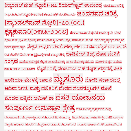
(ಸ್ಯಾಂಡಲ್‌ವುಡ್ ಸ್ಟೋರಿ)-೫೭ ರಿಯಲ್‌ಸ್ಟಾರ್ ಉಪೇಂದ್ರ
ಚಂದನವನ ಚರಿತ್ರೆ
ಚಂದನವನ ಚರಿತ್ರೆ
[ಸ್ಯಾಂಡಲ್‌ವುಡ್ ಸ್ಟೋರಿ]-೬೮ [೮] ಕಲಾಮಾತೃಕೆ ಪಂಡರೀಬಾಯಿ
[ಸ್ಯಾಂಡಲ್‌ವುಡ್ ಸ್ಟೋರಿ]-೭೧.(೧೧.)
ಕೃಷ್ಣಕುಮಾರಿ[೧೯೩೩-೨೦೧೮]
ಚಿಗುರು ಜಾನಪದ ವೈಭವ ಕಾರ್ಯಕ್ರಮ
ದೂರ
ಶಿಕ್ಷಣ ಮತ್ತು ಭೌತಿಕ ಶಿಕ್ಷಣಕ್ಕೆ ಸರ್ಕಾರ ಮಹತ್ವ ನೀಡಿದೆ : ಪ್ರೊ. ಶರಣಪ್ಪ ವಿ. ಹಲಸೆ
ನಗರದಲ್ಲಿ ಕ್ಯಾನ್ಸರ್ ಜಾಗೃತಿಗೆ
ನೆಚ್ಚಿನ ಅಭ್ಯರ್ಥಿಗಳಿಗೆ ಹಕ್ಕು ಚಲಾಯಿಸಿದ ಮೈಸೂರು ಜನತೆ
ನಡೆದ ಸೈಕಲ್ ರ್‍ಯಾಲಿ
ಬಾಡಿಕೇರ್ ಕಿಡ್ಸ್ ಹೊಸ ಬೇಸಿಗೆ
ಬಡ ರೋಗಿಗೆ ನಿರ್ಮಲ ಆಸ್ಪತ್ರೆಯಲ್ಲಿ ಉಚಿತ ಶಸ್ತೃ ಚಿಕಿತ್ಸೆ
ಸಂಗ್ರಹ
ಮಲೆಮಹದೇಶ್ವರ ಬೆಟ್ಟದ ಮಹಾಶಿವರಾತ್ರಿ
ಮಹಾ ಶಿವರಾತ್ರಿ ಮಹಿಮೆ
ಮೆದುಳಿನ ಧ್ವನಿ ಎದೆಯ
ಮೈಸೂರಲ್ಲಿ ನಂಜರಾಜ ಬಹದ್ದೂರ್ ಛತ್ರದಲ್ಲಿ ಸಿಲ್ಕ್
ದನಿ ಈ 19.20.21 ಸಿನಿಮಾ
ಮೈಸೂರು
ಇಂಡಿಯಾ ಮೇಳಕ್ಕೆ ಚಾಲನೆ
ಮೋದಿ ಸರ್ಕಾರದಲ್ಲಿ
ಆದಿವಾಸಿಗಳು ಮತ್ತು ದಲಿತರಿಗೆ ದೇಶದ ಸಂಪನ್ಮೂಲಗಳ ಮೇಲೆ
ವಸತಿ ಯೋಜನೆಯ
ಮೊದಲ ಹಕ್ಕಿದೆ: ಅಮಿತ್ ಶಾ
ಸಂಪೂರ್ಣ ಅನುಷ್ಠಾನ ಕ್ಷೇತ್ರ
ವಸತಿ ಸೌಲಭ್ಯ ಪ್ರಸ್ತಾವನೆಗೆ ಶೀಘ್ರ
ಮಂಜೂರಾತಿ : ಜಿಲ್ಲಾ ಉಸ್ತುವಾರಿ ಸಚಿವರಾದ ವಿ. ಸೋಮಣ್ಣ
ವಿಧಾನಸಭಾ ಚುನಾವಣೆ ಹಿನ್ನೆಲೆ : ಗಡಿ ರಾಜ್ಯಗಳ
ಜಿಲ್ಲೆಯ ಅಧಿಕಾರಿಗಳೊಂದಿಗೆ ಜಿಲ್ಲಾಧಿಕಾರಿ ಡಿ.ಎಸ್. ರಮೇಶ್ ಸಭೆ
ಸಂಚಾರಿ ಇ-ಚಲನ್ ನಲ್ಲಿ ದಾಖಲಾಗಿರುವ