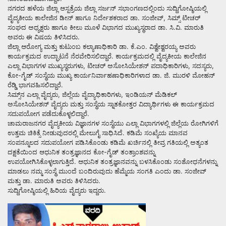
ನಗರದ ಹಳೆಯ ಜಿಲ್ಲಾ ಆಸ್ಪತ್ರೆಯ ಜಿಲ್ಲಾ ಸರ್ಜನ್ ಸಭಾಂಗಣದಲ್ಲಿಂದು ಸುದ್ದಿಗೋಷ್ಠಿಯಲ್ಲಿ
ವೈದ್ಯಕೀಯ ಕಾಲೇಜಿನ ಡೀನ್ ಹಾಗೂ ನಿರ್ದೇಶಕರಾದ ಡಾ. ಸಂಜೀವ್, ಸಿಮ್ಸ್ ಟೀಚರ್
ಸಂಘದ ಅಧ್ಯಕ್ಷರು ಹಾಗೂ ಕೀಲು ಮೂಳೆ ವಿಭಾಗದ ಮುಖ್ಯಸ್ಥರಾದ ಡಾ. ಸಿ.ವಿ. ಮಾರುತಿ
ಅವರು ಈ ವಿಷಯ ತಿಳಿಸಿದರು.
ಜಿಲ್ಲಾ ಆರೋಗ್ಯ ಮತ್ತು ಕುಟುಂಬ ಕಲ್ಯಾಣಾಧಿಕಾರಿ ಡಾ. ಕೆ.ಎಂ. ವಿಶ್ವೇಶ್ವರಯ್ಯ ಅವರು
ಕಾರ್ಯಕ್ರಮದ ಉದ್ಘಾಟನೆ ನೆರವೇರಿಸಲಿದ್ದಾರೆ. ಕಾರ್ಯಕ್ರಮದಲ್ಲಿ ವೈದ್ಯಕೀಯ ಕಾಲೇಜಿನ
ಎಲ್ಲಾ ವಿಭಾಗಗಳ ಮುಖ್ಯಸ್ಥರುಗಳು, ಟೀಚರ್ ಅಸೋಸಿಯೇಶನ್ ಪದಾಧಿಕಾರಿಗಳು, ಸದಸ್ಯರು,
ಕೋ-ಗೈಡ್ ಸಂಸ್ಥೆಯ ಮುಖ್ಯ ಕಾರ್ಯನಿರ್ವಾಹಣಾಧಿಕಾರಿಗಳಾದ ಡಾ. ಜಿ. ಮುರಳಿ ಮೋಹನ್
ರೆಡ್ಡಿ ಭಾಗವಹಿಸಲಿದ್ದಾರೆ.
ಸಿಮ್ಸ್‌ನ ಎಲ್ಲಾ ವೈದ್ಯರು, ಜಿಲ್ಲೆಯ ವೈದ್ಯಾಧಿಕಾರಿಗಳು, ಇಂಡಿಯನ್ ಮೆಡಿಕಲ್
ಅಸೋಸಿಯೇಶನ್ ವೈದ್ಯರು ಮತ್ತು ಸಂಸ್ಥೆಯ ಸ್ನಾತಕೋತ್ತರ ವಿದ್ಯಾರ್ಥಿಗಳು ಈ ಕಾರ್ಯಕ್ರಮದ
ಸದುಪಯೋಗ ಪಡೆದುಕೊಳ್ಳಲಿದ್ದಾರೆ.
ಚಾಮರಾಜನಗರ ವೈದ್ಯಕೀಯ ವಿಜ್ಞಾನಗಳ ಸಂಸ್ಥೆಯು ಎಲ್ಲಾ ವಿಭಾಗಗಳಲ್ಲಿ ಜಿಲ್ಲೆಯ ರೋಗಿಗಳಿಗೆ
ಉತ್ತಮ ಚಿಕಿತ್ಸೆ ನೀಡುವುದರಲ್ಲಿ ಮೇಲುಗೈ ಸಾಧಿಸಿದೆ. ಕಡಿಮೆ ಸಂಖ್ಯೆಯ ಮಾನವ
ಸಂಪನ್ಮೂಲದ ಸದುಪಯೋಗ ಪಡಿಸಿಕೊಂಡು ಕಡಿಮೆ ಖರ್ಚಿನಲ್ಲಿ ತೀವ್ರ ಗತಿಯಲ್ಲಿ ಅತ್ಯಂತ
ದಕ್ಷತೆಯಿಂದ ಆಧುನಿಕ ತಂತ್ರಜ್ಞಾನದ ಕೋ-ಗೈಡ್ ತಂತ್ರಾಂಶವನ್ನು
ಉಪಯೋಗಿಸಿಕೊಳ್ಳಲಾಗುತ್ತಿದೆ. ಆಧುನಿಕ ತಂತ್ರಜ್ಞಾನವನ್ನು ಬಳಸಿಕೊಂಡು ಸಂಶೋಧನೆಗಳನ್ನು
ಮಾಡಲು ನಮ್ಮ ಸಂಸ್ಥೆ ಮುಂದೆ ಬಂದಿರುವುದು ಹೆಮ್ಮೆಯ ಸಂಗತಿ ಎಂದು ಡಾ. ಸಂಜೀವ್
ಮತ್ತು ಡಾ. ಮಾರುತಿ ಅವರು ತಿಳಿಸಿದರು.
ಸುದ್ದಿಗೋಷ್ಠಿಯಲ್ಲಿ ಹಿರಿಯ ವೈದ್ಯರು ಇದ್ದರು.