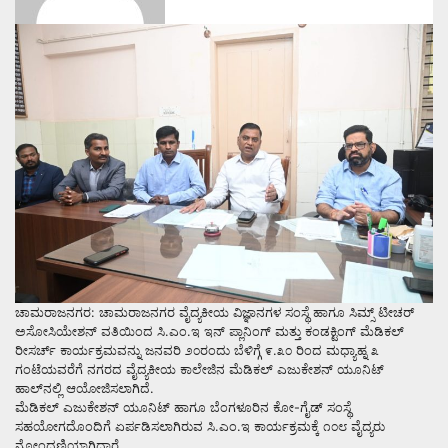
ಚಾಮರಾಜನಗರ: ಚಾಮರಾಜನಗರ ವೈದ್ಯಕೀಯ ವಿಜ್ಞಾನಗಳ ಸಂಸ್ಥೆ ಹಾಗೂ ಸಿಮ್ಸ್ ಟೀಚರ್
ಅಸೋಸಿಯೇಶನ್ ವತಿಯಿಂದ ಸಿ.ಎಂ.ಇ ಇನ್ ಪ್ಲಾನಿಂಗ್ ಮತ್ತು ಕಂಡಕ್ಟಿಂಗ್ ಮೆಡಿಕಲ್
ರೀಸರ್ಚ್ ಕಾರ್ಯಕ್ರಮವನ್ನು ಜನವರಿ ೨೦ರಂದು ಬೆಳಿಗ್ಗೆ ೯.೩೦ ರಿಂದ ಮಧ್ಯಾಹ್ನ ೩
ಗಂಟೆಯವರೆಗೆ ನಗರದ ವೈದ್ಯಕೀಯ ಕಾಲೇಜಿನ ಮೆಡಿಕಲ್ ಎಜುಕೇಶನ್ ಯೂನಿಟ್
ಹಾಲ್‌ನಲ್ಲಿ ಆಯೋಜಿಸಲಾಗಿದೆ.
ಮೆಡಿಕಲ್ ಎಜುಕೇಶನ್ ಯೂನಿಟ್ ಹಾಗೂ ಬೆಂಗಳೂರಿನ ಕೋ-ಗೈಡ್ ಸಂಸ್ಥೆ
ಸಹಯೋಗದೊಂದಿಗೆ ಏರ್ಪಡಿಸಲಾಗಿರುವ ಸಿ.ಎಂ.ಇ ಕಾರ್ಯಕ್ರಮಕ್ಕೆ ೧೦೮ ವೈದ್ಯರು
ನೋಂದಣಿಯಾಗಿದ್ದಾರೆ.