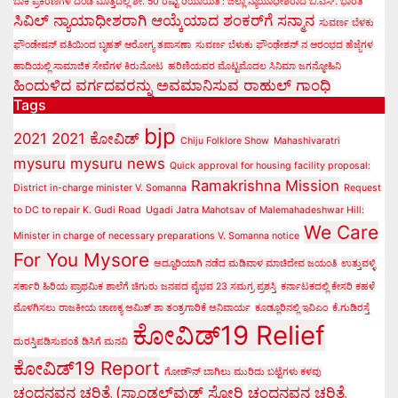
ಬಾಕಿ ಪ್ರಕರಣಗಳ ದಂಡ ಮೊತ್ತದಲ್ಲಿ ಶೇ. 50 ರಷ್ಟು ರಿಯಾಯಿತಿ : ಜಿಲ್ಲಾ ನ್ಯಾಯಾಧೀಶರಾದ ಬಿ.ಎಸ್. ಭಾರತಿ
ಸಿವಿಲ್ ನ್ಯಾಯಾಧೀಶರಾಗಿ ಆಯ್ಕೆಯಾದ ಶಂಕರ್‌ಗೆ ಸನ್ಮಾನ
ಸುವರ್ಣ ಬೆಳಕು
ಫೌಂಡೇಷನ್ ವತಿಯಿಂದ ಬೃಹತ್ ಆರೋಗ್ಯ ತಪಾಸಣಾ
ಸುವರ್ಣ ಬೆಳುಕು ಫೌಂಢೇಶನ್ ನ ಆರಂಭದ ಹೆಜ್ಜೆಗಳ
ಹಾದಿಯಲ್ಲಿ ಸಾಮಾಜಿಕ ಸೇವೆಗಳ ಕಿರುನೋಟ
ಹರಿಣಿಯವರ ಮೊಟ್ಟಮೊದಲ ಸಿನಿಮಾ ಜಗನ್ಮೋಹಿನಿ
ಹಿಂದುಳಿದ ವರ್ಗದವರನ್ನು ಅವಮಾನಿಸುವ ರಾಹುಲ್ ಗಾಂಧಿ
Tags
bjp
2021
2021 ಕೋವಿಡ್‌
Chiju Folklore Show
Mahashivaratri
mysuru
mysuru news
Quick approval for housing facility proposal:
Ramakrishna Mission
District in-charge minister V. Somanna
Request
to DC to repair K. Gudi Road
Ugadi Jatra Mahotsav of Malemahadeshwar Hill:
We Care
Minister in charge of necessary preparations V. Somanna notice
For You Mysore
ಅದ್ದೂರಿಯಾಗಿ ನಡೆದ ಮಡಿವಾಳ ಮಾಚಿದೇವ ಜಯಂತಿ
ಉತ್ತುವಳ್ಳಿ
ಸರ್ಕಾರಿ ಹಿರಿಯ ಪ್ರಾಥಮಿಕ ಶಾಲೆಗೆ ಚಿಗುರು ಜನಪದ ವೈಭವ 23 ಸಮಗ್ರ ಪ್ರಶಸ್ತಿ
ಕರ್ನಾಟಕದಲ್ಲಿ ಕೇಸರಿ ಕಹಳೆ
ಮೊಳಗಿಸಲು ರಾಜಕೀಯ ಚಾಣಕ್ಯ ಅಮಿತ್ ಶಾ ತಂತ್ರಗಾರಿಕೆ ಅನಿವಾರ್ಯ
ಕೂಡ್ಲೂರಿನಲ್ಲಿ ಇವಿಎಂ
ಕೆ.ಗುಡಿರಸ್ತೆ
ಕೋವಿಡ್‌19 Relief
ದುರಸ್ತಿಪಡಿಸುವಂತೆ ಡಿಸಿಗೆ ಮನವಿ
ಕೋವಿಡ್‌19 Report
ಗೋಡೌನ್ ಬಾಗಿಲು ಮುರಿದು ಬಟ್ಟೆಗಳು ಕಳವು
ಚಂದನವನ ಚರಿತ್ರೆ (ಸ್ಯಾಂಡಲ್‌ವುಡ್ ಸ್ಟೋರಿ
ಚಂದನವನ ಚರಿತ್ರೆ