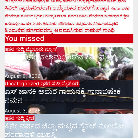
ಬಾಕಿ ಪ್ರಕರಣಗಳ ದಂಡ ಮೊತ್ತದಲ್ಲಿ ಶೇ. 50 ರಷ್ಟು ರಿಯಾಯಿತಿ : ಜಿಲ್ಲಾ ನ್ಯಾಯಾಧೀಶರಾದ ಬಿ.ಎಸ್. ಭಾರತಿ
ಸಿವಿಲ್ ನ್ಯಾಯಾಧೀಶರಾಗಿ ಆಯ್ಕೆಯಾದ ಶಂಕರ್‌ಗೆ ಸನ್ಮಾನ
ಸುವರ್ಣ ಬೆಳಕು
ಫೌಂಡೇಷನ್ ವತಿಯಿಂದ ಬೃಹತ್ ಆರೋಗ್ಯ ತಪಾಸಣಾ
ಸುವರ್ಣ ಬೆಳುಕು ಫೌಂಢೇಶನ್ ನ ಆರಂಭದ ಹೆಜ್ಜೆಗಳ
ಹಾದಿಯಲ್ಲಿ ಸಾಮಾಜಿಕ ಸೇವೆಗಳ ಕಿರುನೋಟ
ಹರಿಣಿಯವರ ಮೊಟ್ಟಮೊದಲ ಸಿನಿಮಾ ಜಗನ್ಮೋಹಿನಿ
ಹಿಂದುಳಿದ ವರ್ಗದವರನ್ನು ಅವಮಾನಿಸುವ ರಾಹುಲ್ ಗಾಂಧಿ
You missed
ಇತರ ಸುದ್ದಿ
ಮೈಸೂರು ನ್ಯೂಸ್
ಮೈಸೂರಿನಲ್ಲಿ ಕಲಾಮಂದಿರ್‌ನ 7ನೇ ಮಳಿಗೆ
ಆರಂಭ
August 8, 2026
Uncategorized
ಇತರ ಸುದ್ದಿ
ಮೈಸೂರು
ಎಸ್ ಜಾನಕಿ ಅಮರ ಗಾಯನಕ್ಕೆ ಗಾನಾಭಿಷೇಕ
ನಮನ
August 3, 2026
ಇತರ ಸುದ್ದಿ
ಕ್ರೀಡೆ
4ನೇ ವರ್ಷದ ಜಿಲ್ಲಾ ಮಟ್ಟದ ಸೈಕಲ್ ಪೋಲೋ
ಪಂದ್ಯಾವಳಿ ಯಶಸ್ವಿ