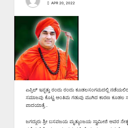
APR 20, 2022
ಏಪ್ರಿಲ್ ಇಪ್ಪತ್ತು ರಂದು ರಂದು ಕೂಡಲಸಂಗಮದಲ್ಲಿ ನಡೆಯಲಿ
ಸಮಾಜವು ಕೊಟ್ಟ ಅಂತಿಮ ಗಡುವು ಮುಗಿದ ಕಾರಣ ಕೂಡಲ ಸಂ
ಪಾದಯಾತ್ರೆ .
ಜಗದ್ಗುರು ಶ್ರೀ ಬಸವಜಯ ಮೃತ್ಯುಂಜಯ ಸ್ವಾಮೀಜಿ ಅವರ ನೇತ