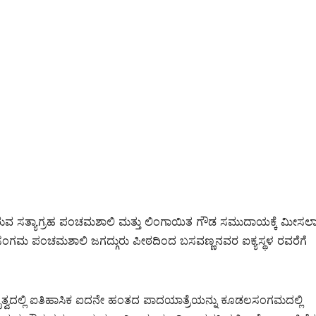
ರುವ ಸತ್ಯಾಗ್ರಹ ಪಂಚಮಶಾಲಿ ಮತ್ತು ಲಿಂಗಾಯಿತ ಗೌಡ ಸಮುದಾಯಕ್ಕೆ ಮೀಸಲಾತ
ಗಮ ಪಂಚಮಶಾಲಿ ಜಗದ್ಗುರು ಪೀಠದಿಂದ ಬಸವಣ್ಣನವರ ಐಕ್ಯಸ್ಥಳ ರವರೆಗೆ
ೃತ್ವದಲ್ಲಿ ಐತಿಹಾಸಿಕ ಐದನೇ ಹಂತದ ಪಾದಯಾತ್ರೆಯನ್ನು ಕೂಡಲಸಂಗಮದಲ್ಲಿ