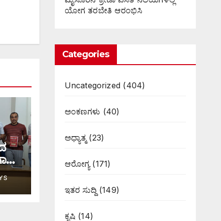
ಯೋಗ ತರಬೇತಿ ಆರಂಭಿಸಿ
Categories
Uncategorized
(404)
ಅಂಕಣಗಳು
(40)
ಅಧ್ಯಾತ್ಮ
(23)
ಟದ
ಗಾಸನ
ಆರೋಗ್ಯ
(171)
YS
ಇತರ ಸುದ್ದಿ
(149)
ಕೃಷಿ
(14)