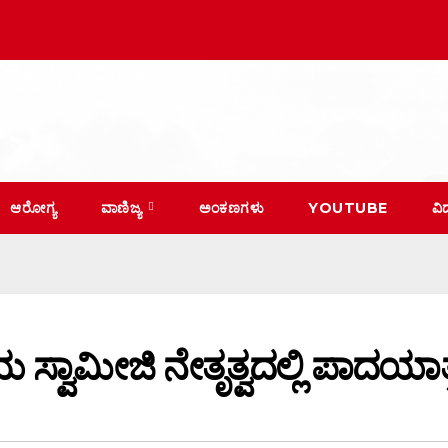
ಆರೋಗ್ಯ
ವಾಣಿಜ್ಯ
ಅಂಕಣಗಳು
YOUTUBE
ವಿ
್ವಾಮೀಜಿ ನೇತೃತ್ವದಲ್ಲಿ ಪಾದಯಾತ್ರ