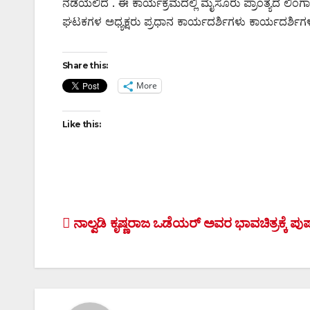
ನಡೆಯಲಿದೆ . ಈ ಕಾರ್ಯಕ್ರಮದಲ್ಲಿ ಮೈಸೂರು ಪ್ರಾಂತ್ಯದ ಲಿಂ
ಘಟಕಗಳ ಅಧ್ಯಕ್ಷರು ಪ್ರಧಾನ ಕಾರ್ಯದರ್ಶಿಗಳು ಕಾರ್ಯದರ್ಶಿಗಳು ಮ
Share this:
More
Like this:
Post
ನಾಲ್ವಡಿ ಕೃಷ್ಣರಾಜ ಒಡೆಯರ್ ಅವರ ಭಾವಚಿತ್ರಕ್ಕೆ ಪುಷ್
navigation