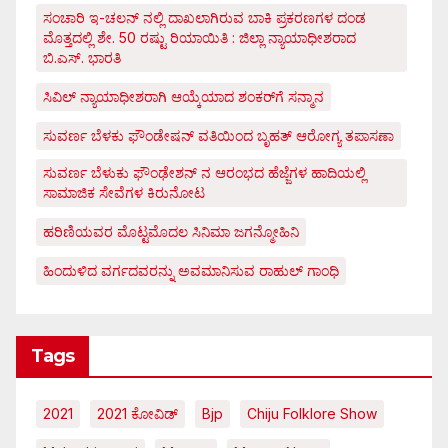
ಸಂಚಾರಿ ಇ-ಚಲನ್ ನಲ್ಲಿ ದಾಖಲಾಗಿರುವ ಬಾಕಿ ಪ್ರಕರಣಗಳ ದಂಡ
ಮೊತ್ತದಲ್ಲಿ ಶೇ. 50 ರಷ್ಟು ರಿಯಾಯಿತಿ : ಜಿಲ್ಲಾ ನ್ಯಾಯಾಧೀಶರಾದ
ಬಿ.ಎಸ್. ಭಾರತಿ
ಸಿವಿಲ್ ನ್ಯಾಯಾಧೀಶರಾಗಿ ಆಯ್ಕೆಯಾದ ಶಂಕರ್‌ಗೆ ಸನ್ಮಾನ
ಸುವರ್ಣ ಬೆಳಕು ಫೌಂಡೇಷನ್ ವತಿಯಿಂದ ಬೃಹತ್ ಆರೋಗ್ಯ ತಪಾಸಣಾ
ಸುವರ್ಣ ಬೆಳುಕು ಫೌಂಢೇಶನ್ ನ ಆರಂಭದ ಹೆಜ್ಜೆಗಳ ಹಾದಿಯಲ್ಲಿ
ಸಾಮಾಜಿಕ ಸೇವೆಗಳ ಕಿರುನೋಟ
ಹರಿಣಿಯವರ ಮೊಟ್ಟಮೊದಲ ಸಿನಿಮಾ ಜಗನ್ಮೋಹಿನಿ
ಹಿಂದುಳಿದ ವರ್ಗದವರನ್ನು ಅವಮಾನಿಸುವ ರಾಹುಲ್ ಗಾಂಧಿ
Tags
2021
2021 ಕೋವಿಡ್‌
Bjp
Chiju Folklore Show