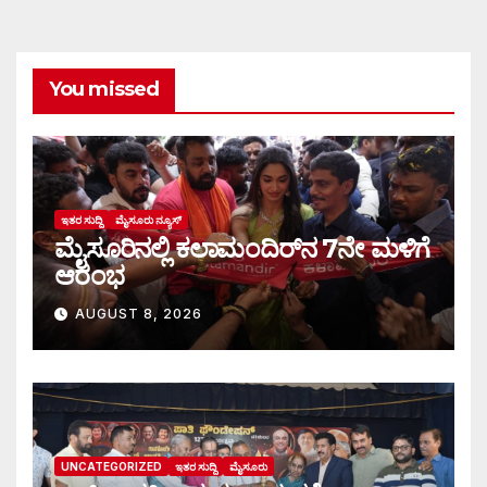
You missed
ಇತರ ಸುದ್ದಿ
ಮೈಸೂರು ನ್ಯೂಸ್
ಮೈಸೂರಿನಲ್ಲಿ ಕಲಾಮಂದಿರ್‌ನ 7ನೇ ಮಳಿಗೆ
ಆರಂಭ
AUGUST 8, 2026
UNCATEGORIZED
ಇತರ ಸುದ್ದಿ
ಮೈಸೂರು