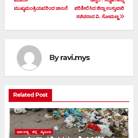
navigation
ಮುಖ್ಯಮಂತ್ರಿಯವರಿಂದ ಚಾಲನೆ
ಪರಿಶೀಲಿಸಿದ ಜಿಲ್ಲಾ ಉಸ್ತುವಾರಿ
ಸಚಿವರಾದ ವಿ. ಸೋಮಣ್ಣ
By
ravi.mys
Related Post
ಇತರ ಸುದ್ದಿ
ಜಿಲ್ಲೆ
ಮೈಸೂರು