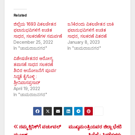
Related
ಜಿಲ್ಲೆಯ 1693 ವಿಕಲಚೇತನ
ಜ.14ರಂದು ವಿಕಲಚೇತನ ಬಾಕಿ
ಫಲಾನುಭವಿಗಳಿಗೆ ಉಚಿತ
ಫಲಾನುಭವಿಗಳಿಗೆ ಉಚಿತ
ಸಾಧನ, ಸಲಕರಣೆಗಳ ಸಮರ್ಪಣೆ
ಸಾಧನ, ಸಲಕರಣೆ ವಿತರಣೆ
December 25, 2022
January 8, 2023
In "ಚಾಮರಾಜನಗರ"
In "ಚಾಮರಾಜನಗರ"
ವಿಶೇಷಚೇತನರ ಆರೋಗ್ಯ
ತಪಾಸಣೆ ಸಾಧನ ಸಲಕರಣೆ
ಶಿಬಿರ ಆಯೋಜನೆಗೆ ಪೂರ್ವ
ಸಿದ್ದತೆ ಕೈಗೊಳ್ಳಿ :
ಶ್ರೀನಿವಾಸಪ್ರಸಾದ್
April 19, 2022
In "ಚಾಮರಾಜನಗರ"
Post
ನಮ್ಮ ಕ್ಲಿನಿಕ್‌ಗೆ ವರ್ಚುವಲ್
ಮುಖ್ಯಮಂತ್ರಿಯವರ ಜಿಲ್ಲಾ ಭೇಟಿ
ಮೂಲಕ
ಹಿನ್ನೆಲೆ : ಸಿದ್ದತೆಗಳನ್ನು