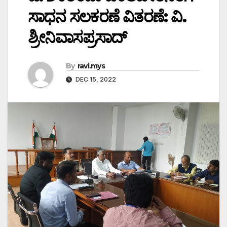
ಸಾಧನ ಸಲಕರಣೆ ವಿತರಣೆ: ವಿ.
ಶ್ರೀನಿವಾಸಪ್ರಸಾದ್
By
ravi.mys
DEC 15, 2022