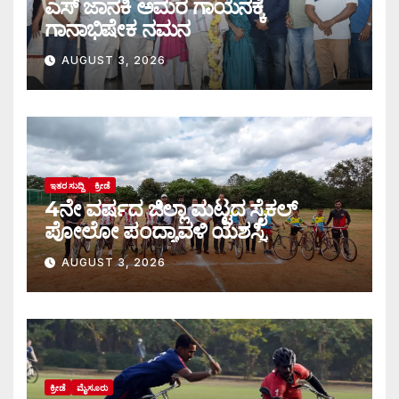
ಎಸ್ ಜಾನಕಿ ಅಮರ ಗಾಯನಕ್ಕೆ
ಗಾನಾಭಿಷೇಕ ನಮನ
AUGUST 3, 2026
ಇತರ ಸುದ್ದಿ
ಕ್ರೀಡೆ
4ನೇ ವರ್ಷದ ಜಿಲ್ಲಾ ಮಟ್ಟದ ಸೈಕಲ್
ಪೋಲೋ ಪಂದ್ಯಾವಳಿ ಯಶಸ್ವಿ
AUGUST 3, 2026
ಕ್ರೀಡೆ
ಮೈಸೂರು