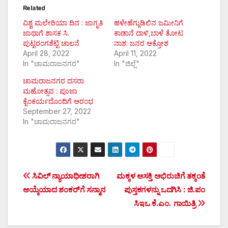
Related
ವಿಶ್ವ ಮಲೇರಿಯಾ ದಿನ : ಜಾಗೃತಿ
ಹಳೇಹೆಗ್ಗುಡಿಲಿನ ಜಮೀನಿಗೆ
ಜಾಥಾಗೆ ಶಾಸಕ ಸಿ.
ಕಾಡಾನೆ ದಾಳಿ,ಬಾಳೆ ತೋಟ
ಪುಟ್ಟರಂಗಶೆಟ್ಟಿ ಚಾಲನೆ
ನಾಶ: ಜನರ ಆಕ್ರೋಶ
April 28, 2022
April 11, 2022
In "ಚಾಮರಾಜನಗರ"
In "ಜಿಲ್ಲೆ"
ಚಾಮರಾಜನಗರ ದಸರಾ
ಮಹೋತ್ಸವ : ಪೂಜಾ
ಕೈಂಕರ್ಯದೊಂದಿಗೆ ಆರಂಭ
September 27, 2022
In "ಚಾಮರಾಜನಗರ"
Post
ಸಿವಿಲ್ ನ್ಯಾಯಾಧೀಶರಾಗಿ
ಮಕ್ಕಳ ಆಸಕ್ತಿ ಅಭಿರುಚಿಗೆ ತಕ್ಕಂತೆ
ಆಯ್ಕೆಯಾದ ಶಂಕರ್‌ಗೆ ಸನ್ಮಾನ
ಪುಸ್ತಕಗಳನ್ನು ಒದಗಿಸಿ : ಜಿ.ಪಂ
navigation
ಸಿಇಒ ಕೆ.ಎಂ. ಗಾಯಿತ್ರಿ