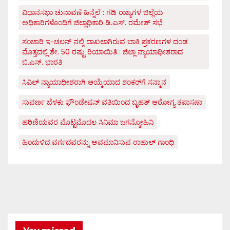
ವಿಧಾನಸಭಾ ಚುನಾವಣೆ ಹಿನ್ನೆಲೆ : ಗಡಿ ರಾಜ್ಯಗಳ ಜಿಲ್ಲೆಯ
ಅಧಿಕಾರಿಗಳೊಂದಿಗೆ ಜಿಲ್ಲಾಧಿಕಾರಿ ಡಿ.ಎಸ್. ರಮೇಶ್ ಸಭೆ
ಸಂಚಾರಿ ಇ-ಚಲನ್ ನಲ್ಲಿ ದಾಖಲಾಗಿರುವ ಬಾಕಿ ಪ್ರಕರಣಗಳ ದಂಡ
ಮೊತ್ತದಲ್ಲಿ ಶೇ. 50 ರಷ್ಟು ರಿಯಾಯಿತಿ : ಜಿಲ್ಲಾ ನ್ಯಾಯಾಧೀಶರಾದ
ಬಿ.ಎಸ್. ಭಾರತಿ
ಸಿವಿಲ್ ನ್ಯಾಯಾಧೀಶರಾಗಿ ಆಯ್ಕೆಯಾದ ಶಂಕರ್‌ಗೆ ಸನ್ಮಾನ
ಸುವರ್ಣ ಬೆಳಕು ಫೌಂಡೇಷನ್ ವತಿಯಿಂದ ಬೃಹತ್ ಆರೋಗ್ಯ ತಪಾಸಣಾ
ಹರಿಣಿಯವರ ಮೊಟ್ಟಮೊದಲ ಸಿನಿಮಾ ಜಗನ್ಮೋಹಿನಿ
ಹಿಂದುಳಿದ ವರ್ಗದವರನ್ನು ಅವಮಾನಿಸುವ ರಾಹುಲ್ ಗಾಂಧಿ