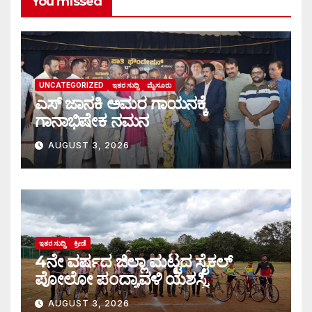
You missed
UNCATEGORIZED
ಇತರ ಸುದ್ದಿ
ಮೈಸೂರು
ಎಸ್ ಜಾನಕಿ ಅಮರ ಗಾಯನಕ್ಕೆ
ಗಾನಾಭಿಷೇಕ ನಮನ
AUGUST 3, 2026
ಇತರ ಸುದ್ದಿ
ಕ್ರೀಡೆ
4ನೇ ವರ್ಷದ ಜಿಲ್ಲಾ ಮಟ್ಟದ ಸೈಕಲ್
ಪೋಲೋ ಪಂದ್ಯಾವಳಿ ಯಶಸ್ವಿ
AUGUST 3, 2026