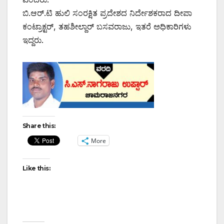
ಬಿ.ಆರ್.ಟಿ ಹುಲಿ ಸಂರಕ್ಷಿತ ಪ್ರದೇಶದ ನಿರ್ದೇಶಕರಾದ ದೀಪಾ
ಕಂಟ್ರಾಕ್ಟರ್, ತಹಶೀಲ್ದಾರ್ ಬಸವರಾಜು, ಇತರೆ ಅಧಿಕಾರಿಗಳು
ಇದ್ದರು.
Share this:
More
Like this: