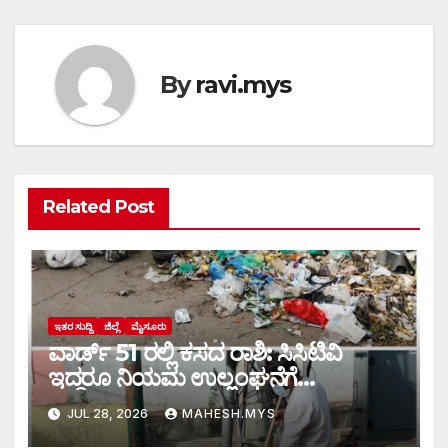
By
ravi.mys
Related Post
ಇತರ ಸುದ್ದಿ
ಜಿಲ್ಲೆ
ಮೈಸೂರು
ವಾರ್ಡ್ 51 ರಲ್ಲಿ ಕಸದ ರಾಶಿ: ಸಿಸಿಟಿವಿ
ಇದ್ದರೂ ನಿಯಮ ಉಲ್ಲಂಘನೆಗೆ
ಕಡಿವಾಣವಿಲ್ಲ
JUL 28, 2026
MAHESH.MYS