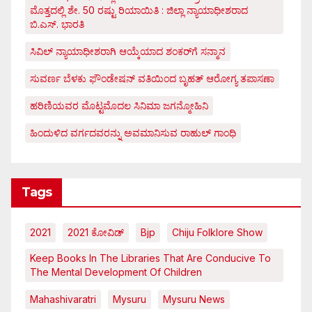
ಮೊತ್ತದಲ್ಲಿ ಶೇ. 50 ರಷ್ಟು ರಿಯಾಯಿತಿ : ಜಿಲ್ಲಾ ನ್ಯಾಯಾಧೀಶರಾದ
ಬಿ.ಎಸ್. ಭಾರತಿ
ಸಿವಿಲ್ ನ್ಯಾಯಾಧೀಶರಾಗಿ ಆಯ್ಕೆಯಾದ ಶಂಕರ್‌ಗೆ ಸನ್ಮಾನ
ಸುವರ್ಣ ಬೆಳಕು ಫೌಂಡೇಷನ್ ವತಿಯಿಂದ ಬೃಹತ್ ಆರೋಗ್ಯ ತಪಾಸಣಾ
ಹರಿಣಿಯವರ ಮೊಟ್ಟಮೊದಲ ಸಿನಿಮಾ ಜಗನ್ಮೋಹಿನಿ
ಹಿಂದುಳಿದ ವರ್ಗದವರನ್ನು ಅವಮಾನಿಸುವ ರಾಹುಲ್ ಗಾಂಧಿ
Tags
2021
2021 ಕೋವಿಡ್‌
Bjp
Chiju Folklore Show
Keep Books In The Libraries That Are Conducive To
The Mental Development Of Children
Mahashivaratri
Mysuru
Mysuru News