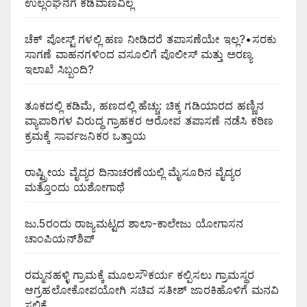
ಉಲ್ಲಂಘನೆಗೆ ಕಡಿವಾಣವಿಲ್ಲ
ಚೆಕ್ ಪೋಸ್ಟ್ ಗಳಲ್ಲಿ ಹಣ ನೀಡಿದರೆ ತಪಾಸಣೆಯೇ ಇಲ್ಲ?•ಸರಕು
ಸಾಗಣೆ ವಾಹನಗಳಿಂದ ವಸೂಲಿಗೆ ಪೊಲೀಸ್ ಮತ್ತು ಅರಣ್ಯ
ಇಲಾಖೆ ಸಿಬ್ಬಂದಿ?
ತೂಕದಲ್ಲಿ ಕಡಿಮೆ, ಹಣದಲ್ಲಿ ಹೆಚ್ಚು: ಚಿಕ್ಕ ಗಡಿಯಾರದ ಹಣ್ಣಿನ
ವ್ಯಾಪಾರಿಗಳ ವಿರುದ್ಧ ಗ್ರಾಹಕರ ಆರೋಪ ತಪಾಸಣೆ ನಡೆಸಿ ಕಠಿಣ
ಕ್ರಮಕ್ಕೆ ಸಾರ್ವಜನಿಕರ ಒತ್ತಾಯ
ರಾಷ್ಟ್ರೀಯ ವೈದ್ಯರ ದಿನಾಚರಣೆಯಲ್ಲಿ ಮೈಸೂರಿನ ವೈದ್ಯರ
ಮತ್ತೊಂದು ಯಶೋಗಾಥೆ
ಜು.5ರಂದು ರಾಜ್ಯಮಟ್ಟದ ಶಾಲಾ-ಕಾಲೇಜು ಯೋಗಾಸನ
ಚಾಂಪಿಯನ್‌ಶಿಪ್
ರಮ್ಮನಹಳ್ಳಿ ಗ್ರಾಮಕ್ಕೆ ಮೂಲಸೌಕರ್ಯ ಕಲ್ಪಿಸಲು ಗ್ರಾಮಸ್ಥರ
ಆಗ್ರಹಲೋಕೋಪಯೋಗಿ ಸಚಿವ ಸತೀಶ್ ಜಾರಕಿಹೊಳಿಗೆ ಮನವಿ
ಸಲ್ಲಿಕೆ