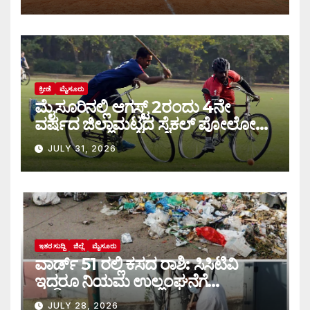
ಕ್ರೀಡೆ
ಮೈಸೂರು
ಮೈಸೂರಿನಲ್ಲಿ ಆಗಸ್ಟ್‌ 2ರಂದು 4ನೇ
ವರ್ಷದ ಜಿಲ್ಲಾಮಟ್ಟದ ಸೈಕಲ್ ಪೋಲೋ
ಪಂದ್ಯಾವಳಿ
JULY 31, 2026
ಇತರ ಸುದ್ದಿ
ಜಿಲ್ಲೆ
ಮೈಸೂರು
ವಾರ್ಡ್ 51 ರಲ್ಲಿ ಕಸದ ರಾಶಿ: ಸಿಸಿಟಿವಿ
ಇದ್ದರೂ ನಿಯಮ ಉಲ್ಲಂಘನೆಗೆ
ಕಡಿವಾಣವಿಲ್ಲ
JULY 28, 2026