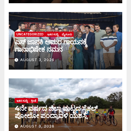
UNCATEGORIZED
ಇತರ ಸುದ್ದಿ
ಮೈಸೂರು
ಎಸ್ ಜಾನಕಿ ಅಮರ ಗಾಯನಕ್ಕೆ
ಗಾನಾಭಿಷೇಕ ನಮನ
AUGUST 3, 2026
ಇತರ ಸುದ್ದಿ
ಕ್ರೀಡೆ
4ನೇ ವರ್ಷದ ಜಿಲ್ಲಾ ಮಟ್ಟದ ಸೈಕಲ್
ಪೋಲೋ ಪಂದ್ಯಾವಳಿ ಯಶಸ್ವಿ
AUGUST 3, 2026