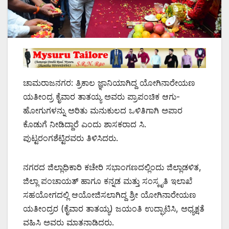
ಚಾಮರಾಜನಗರ: ತ್ರಿಕಾಲ ಜ್ಞಾನಿಯಾಗಿದ್ದ ಯೋಗಿನಾರೇಯಣ
ಯತೀಂದ್ರ ಕೈವಾರ ತಾತಯ್ಯ ಅವರು ಪ್ರಾಪಂಚಿಕ ಆಗು-
ಹೋಗುಗಳನ್ನು ಅರಿತು ಮನುಕುಲದ ಒಳಿತಿಗಾಗಿ ಅಪಾರ
ಕೊಡುಗೆ ನೀಡಿದ್ದಾರೆ ಎಂದು ಶಾಸಕರಾದ ಸಿ.
ಪುಟ್ಟರಂಗಶೆಟ್ಟಿರವರು ತಿಳಿಸಿದರು.
ನಗರದ ಜಿಲ್ಲಾಧಿಕಾರಿ ಕಚೇರಿ ಸಭಾಂಗಣದಲ್ಲಿಂದು ಜಿಲ್ಲಾಡಳಿತ,
ಜಿಲ್ಲಾ ಪಂಚಾಯತ್ ಹಾಗೂ ಕನ್ನಡ ಮತ್ತು ಸಂಸ್ಕೃತಿ ಇಲಾಖೆ
ಸಹಯೋಗದಲ್ಲಿ ಆಯೋಜಿಸಲಾಗಿದ್ದ ಶ್ರೀ ಯೋಗಿನಾರೇಯಣ
ಯತೀಂದ್ರರ (ಕೈವಾರ ತಾತಯ್ಯ) ಜಯಂತಿ ಉದ್ಘಾಟಿಸಿ, ಅಧ್ಯಕ್ಷತೆ
ವಹಿಸಿ ಅವರು ಮಾತನಾಡಿದರು.