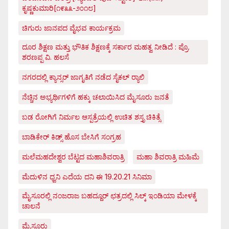
ಕೃಷ್ಣಕುಮಾರಿ[೧೯೩೩-೨೦೧೮]
ಚಿಗುರು ಜಾನಪದ ವೈಭವ ಕಾರ್ಯಕ್ರಮ
ದೂರ ಶಿಕ್ಷಣ ಮತ್ತು ಭೌತಿಕ ಶಿಕ್ಷಣಕ್ಕೆ ಸರ್ಕಾರ ಮಹತ್ವ ನೀಡಿದೆ : ಪ್ರೊ.
ಶರಣಪ್ಪ ವಿ. ಹಲಸೆ
ನಗರದಲ್ಲಿ ಕ್ಯಾನ್ಸರ್ ಜಾಗೃತಿಗೆ ನಡೆದ ಸೈಕಲ್ ರ್‍ಯಾಲಿ
ನೆಚ್ಚಿನ ಅಭ್ಯರ್ಥಿಗಳಿಗೆ ಹಕ್ಕು ಚಲಾಯಿಸಿದ ಮೈಸೂರು ಜನತೆ
ಬಡ ರೋಗಿಗೆ ನಿರ್ಮಲ ಆಸ್ಪತ್ರೆಯಲ್ಲಿ ಉಚಿತ ಶಸ್ತೃ ಚಿಕಿತ್ಸೆ
ಬಾಡಿಕೇರ್ ಕಿಡ್ಸ್ ಹೊಸ ಬೇಸಿಗೆ ಸಂಗ್ರಹ
ಮಲೆಮಹದೇಶ್ವರ ಬೆಟ್ಟದ ಮಹಾಶಿವರಾತ್ರಿ
ಮಹಾ ಶಿವರಾತ್ರಿ ಮಹಿಮೆ
ಮೆದುಳಿನ ಧ್ವನಿ ಎದೆಯ ದನಿ ಈ 19.20.21 ಸಿನಿಮಾ
ಮೈಸೂರಲ್ಲಿ ನಂಜರಾಜ ಬಹದ್ದೂರ್ ಛತ್ರದಲ್ಲಿ ಸಿಲ್ಕ್ ಇಂಡಿಯಾ ಮೇಳಕ್ಕೆ
ಚಾಲನೆ
ಮೈಸೂರು