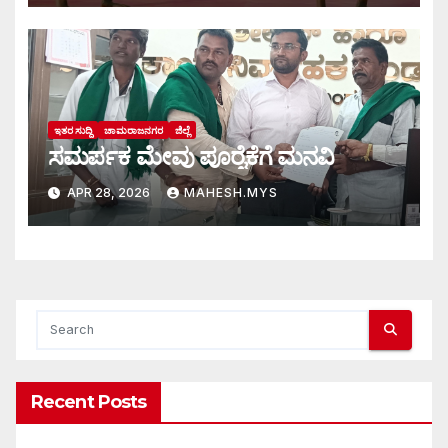
ಇತರ ಸುದ್ದಿ
ಚಾಮರಾಜನಗರ
ಜಿಲ್ಲೆ
ಸಮರ್ಪಕ ಮೇವು ಪೂರೈಕೆಗೆ ಮನವಿ
APR 28, 2026
MAHESH.MYS
Recent Posts