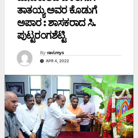
ತಾತಯ್ಯ ಅವರ ಕೊಡುಗೆ
ಅಪಾರ : ಶಾಸಕರಾದ ಸಿ.
ಪುಟ್ಟರಂಗಶೆಟ್ಟಿ
By
ravi.mys
APR 4, 2022