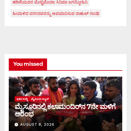
ಹರಿಣಿಯವರ ಮೊಟ್ಟಮೊದಲ ಸಿನಿಮಾ ಜಗನ್ಮೋಹಿನಿ
ಹಿಂದುಳಿದ ವರ್ಗದವರನ್ನು ಅವಮಾನಿಸುವ ರಾಹುಲ್ ಗಾಂಧಿ
You missed
ಇತರ ಸುದ್ದಿ
ಮೈಸೂರು ನ್ಯೂಸ್
ಮೈಸೂರಿನಲ್ಲಿ ಕಲಾಮಂದಿರ್‌ನ 7ನೇ ಮಳಿಗೆ
ಆರಂಭ
AUGUST 8, 2026