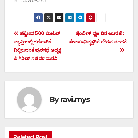
In "ಚಾಮರಾಜನಗರ"
Post
ಪಟ್ಟಣದ 500 ಮೀಟರ್
ಪೊಲೀಸ್ ಧ್ವಜ ದಿನ ಆಚರಣೆ :
ವ್ಯಾಪ್ತಿಯಲ್ಲಿ ಗಣಿಗಾರಿಕೆ
ಸೇವಾನಿವೃತ್ತರಿಗೆ ಗೌರವ ವಂದನೆ
navigation
ನಿಲ್ಲಿಸುವಂತೆ ಪುರಸಭೆ ಅಧ್ಯಕ್ಷ
ಪಿ.ಗಿರೀಶ್ ಸಚಿವರ ಮನವಿ
By
ravi.mys
Related Post