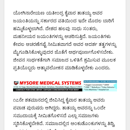
ಯೋಗಿನಾರೇಯಣ ಯತೀಂದ್ರ ಕೈವಾರ ತಾತಯ್ಯ ಅವರ
ಜಯಂತಿಯನ್ನು ಸರ್ಕಾರದ ವತಿಯಿಂದ ಇದೇ ಮೊದಲ ಬಾರಿಗೆ
ಹಮ್ಮಿಕೊಳ್ಳಲಾಗಿದೆ. ದೇಶದ ಹಲವು ಸಾಧು ಸಂತರು,
ಮಹನೀಯರ ಜಯಂತಿಗಳನ್ನು ಆಚರಿಸುತ್ತಿದೆ. ಜಯಂತಿಗಳು
ಕೇವಲ ಆಚರಣೆಗಷ್ಟೆ ಸೀಮಿತವಾಗದೆ ಅವರ ಆದರ್ಶ ತತ್ವಗಳನ್ನು
ಮೈಗೂಡಿಸಿಕೊಳ್ಳುವುದರ ಜೊತೆಗೆ ಅರ್ಥಪೂರ್ಣಗೊಳಿಸಬೇಕು.
ಜೀವನ ಸಾರ್ಥಕತೆಗಾಗಿ ಸಮಾಜದ ಒಳಿತಿಗೆ ಶ್ರಮಿಸುವ ಮೂಲಕ
ಪ್ರತಿಯೊಬ್ಬರು ಆತ್ಮಾವಲೋಕನ ಮಾಡಿಕೊಳ್ಳಬೇಕು ಎಂದರು.
೧೭ನೇ ಶತಮಾನದಲ್ಲಿ ಜೀವಿಸಿದ್ದ ಕೈವಾರ ತಾತಯ್ಯ ಅವರು
ಪವಾಡ ಪುರುಷರು ಆಗಿದ್ದರು. ತಾತಯ್ಯ ಅವರನ್ನು ಒಂದೇ
ಸಮುದಾಯಕ್ಕೆ ಸೀಮಿತಗೊಳಿಸದೆ ಎಲ್ಲಾ ಸಮಾಜಗಳು
ಸ್ಮರಿಸಿಕೊಳ್ಳಬೇಕಿದೆ. ಸಮಾಜದಲ್ಲಿನ ಅಂಕುಡೊಂಕುಗಳನ್ನು ತಿದ್ದಿ,