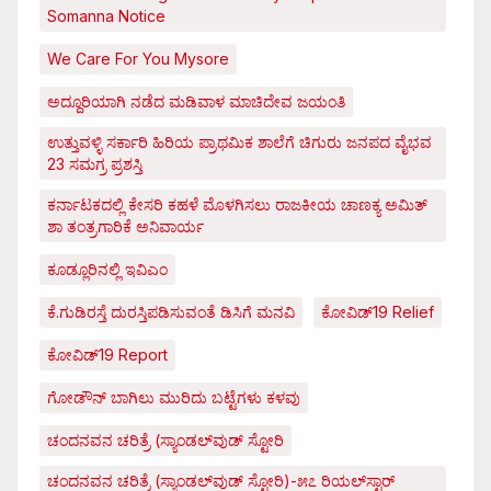
Somanna Notice
We Care For You Mysore
ಅದ್ದೂರಿಯಾಗಿ ನಡೆದ ಮಡಿವಾಳ ಮಾಚಿದೇವ ಜಯಂತಿ
ಉತ್ತುವಳ್ಳಿ ಸರ್ಕಾರಿ ಹಿರಿಯ ಪ್ರಾಥಮಿಕ ಶಾಲೆಗೆ ಚಿಗುರು ಜನಪದ ವೈಭವ
23 ಸಮಗ್ರ ಪ್ರಶಸ್ತಿ
ಕರ್ನಾಟಕದಲ್ಲಿ ಕೇಸರಿ ಕಹಳೆ ಮೊಳಗಿಸಲು ರಾಜಕೀಯ ಚಾಣಕ್ಯ ಅಮಿತ್
ಶಾ ತಂತ್ರಗಾರಿಕೆ ಅನಿವಾರ್ಯ
ಕೂಡ್ಲೂರಿನಲ್ಲಿ ಇವಿಎಂ
ಕೆ.ಗುಡಿರಸ್ತೆ ದುರಸ್ತಿಪಡಿಸುವಂತೆ ಡಿಸಿಗೆ ಮನವಿ
ಕೋವಿಡ್‌19 Relief
ಕೋವಿಡ್‌19 Report
ಗೋಡೌನ್ ಬಾಗಿಲು ಮುರಿದು ಬಟ್ಟೆಗಳು ಕಳವು
ಚಂದನವನ ಚರಿತ್ರೆ (ಸ್ಯಾಂಡಲ್‌ವುಡ್ ಸ್ಟೋರಿ
ಚಂದನವನ ಚರಿತ್ರೆ (ಸ್ಯಾಂಡಲ್‌ವುಡ್ ಸ್ಟೋರಿ)-೫೭ ರಿಯಲ್‌ಸ್ಟಾರ್