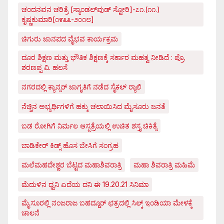
ಚಂದನವನ ಚರಿತ್ರೆ [ಸ್ಯಾಂಡಲ್‌ವುಡ್ ಸ್ಟೋರಿ]-೭೧.(೧೧.)
ಕೃಷ್ಣಕುಮಾರಿ[೧೯೩೩-೨೦೧೮]
ಚಿಗುರು ಜಾನಪದ ವೈಭವ ಕಾರ್ಯಕ್ರಮ
ದೂರ ಶಿಕ್ಷಣ ಮತ್ತು ಭೌತಿಕ ಶಿಕ್ಷಣಕ್ಕೆ ಸರ್ಕಾರ ಮಹತ್ವ ನೀಡಿದೆ : ಪ್ರೊ.
ಶರಣಪ್ಪ ವಿ. ಹಲಸೆ
ನಗರದಲ್ಲಿ ಕ್ಯಾನ್ಸರ್ ಜಾಗೃತಿಗೆ ನಡೆದ ಸೈಕಲ್ ರ್‍ಯಾಲಿ
ನೆಚ್ಚಿನ ಅಭ್ಯರ್ಥಿಗಳಿಗೆ ಹಕ್ಕು ಚಲಾಯಿಸಿದ ಮೈಸೂರು ಜನತೆ
ಬಡ ರೋಗಿಗೆ ನಿರ್ಮಲ ಆಸ್ಪತ್ರೆಯಲ್ಲಿ ಉಚಿತ ಶಸ್ತೃ ಚಿಕಿತ್ಸೆ
ಬಾಡಿಕೇರ್ ಕಿಡ್ಸ್ ಹೊಸ ಬೇಸಿಗೆ ಸಂಗ್ರಹ
ಮಲೆಮಹದೇಶ್ವರ ಬೆಟ್ಟದ ಮಹಾಶಿವರಾತ್ರಿ
ಮಹಾ ಶಿವರಾತ್ರಿ ಮಹಿಮೆ
ಮೆದುಳಿನ ಧ್ವನಿ ಎದೆಯ ದನಿ ಈ 19.20.21 ಸಿನಿಮಾ
ಮೈಸೂರಲ್ಲಿ ನಂಜರಾಜ ಬಹದ್ದೂರ್ ಛತ್ರದಲ್ಲಿ ಸಿಲ್ಕ್ ಇಂಡಿಯಾ ಮೇಳಕ್ಕೆ
ಚಾಲನೆ