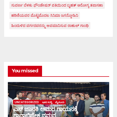
ಸುವರ್ಣ ಬೆಳಕು ಫೌಂಡೇಷನ್ ವತಿಯಿಂದ ಬೃಹತ್ ಆರೋಗ್ಯ ತಪಾಸಣಾ
ಹರಿಣಿಯವರ ಮೊಟ್ಟಮೊದಲ ಸಿನಿಮಾ ಜಗನ್ಮೋಹಿನಿ
ಹಿಂದುಳಿದ ವರ್ಗದವರನ್ನು ಅವಮಾನಿಸುವ ರಾಹುಲ್ ಗಾಂಧಿ
You missed
UNCATEGORIZED
ಇತರ ಸುದ್ದಿ
ಮೈಸೂರು
ಎಸ್ ಜಾನಕಿ ಅಮರ ಗಾಯನಕ್ಕೆ
ಗಾನಾಭಿಷೇಕ ನಮನ