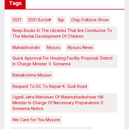
Tags
2021
2021 ಕೋವಿಡ್‌
Bjp
Chiju Folklore Show
Keep Books In The Libraries That Are Conducive To
The Mental Development Of Children
Mahashivaratri
Mysuru
Mysuru News
Quick Approval For Housing Facility Proposal: District
In-Charge Minister V. Somanna
Ramakrishna Mission
Request To DC To Repair K. Gudi Road
Ugadi Jatra Mahotsav Of Malemahadeshwar Hill:
Minister In Charge Of Necessary Preparations V.
Somanna Notice
We Care For You Mysore