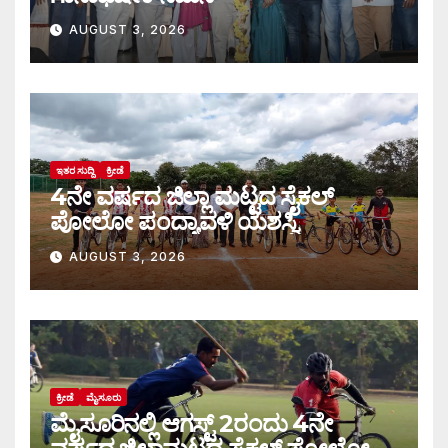
AUGUST 3, 2026
ಇತರ ಸುದ್ದಿ
ಕ್ರೀಡೆ
4ನೇ ವರ್ಷದ ಜಿಲ್ಲಾ ಮಟ್ಟದ ಸೈಕಲ್
ಪೋಲೋ ಪಂದ್ಯಾವಳಿ ಯಶಸ್ವಿ
AUGUST 3, 2026
ಕ್ರೀಡೆ
ಮೈಸೂರು
ಮೈಸೂರಿನಲ್ಲಿ ಆಗಸ್ಟ್‌ 2ರಂದು 4ನೇ