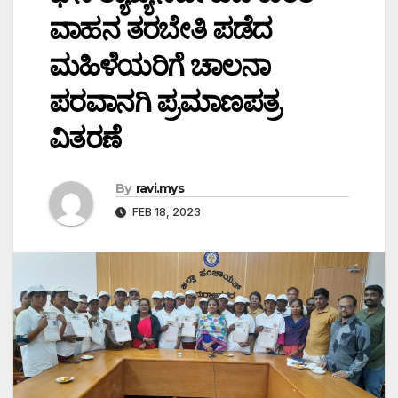
ವಾಹನ ತರಬೇತಿ ಪಡೆದ
ಮಹಿಳೆಯರಿಗೆ ಚಾಲನಾ
ಪರವಾನಗಿ ಪ್ರಮಾಣಪತ್ರ
ವಿತರಣೆ
By
ravi.mys
FEB 18, 2023