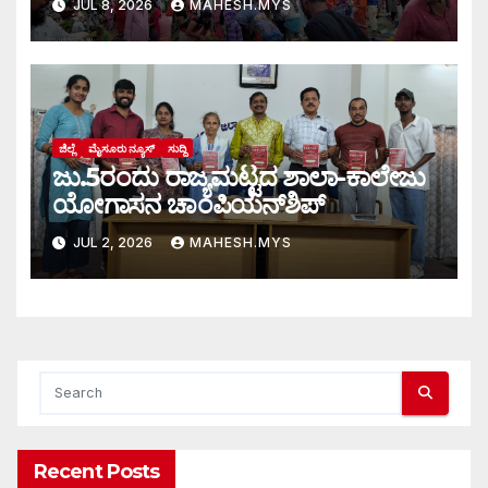
JUL 8, 2026
MAHESH.MYS
ಕ್ರಮಕ್ಕೆ ಸಾರ್ವಜನಿಕರ ಒತ್ತಾಯ
ಜಿಲ್ಲೆ
ಮೈಸೂರು ನ್ಯೂಸ್
ಸುದ್ದಿ
ಜು.5ರಂದು ರಾಜ್ಯಮಟ್ಟದ ಶಾಲಾ-ಕಾಲೇಜು
ಯೋಗಾಸನ ಚಾಂಪಿಯನ್‌ಶಿಪ್
JUL 2, 2026
MAHESH.MYS
Recent Posts