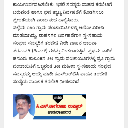
ಕಾರ್ಯನಿರ್ವವಹಿಸಬೇಕು. ಇತರೆ ಸದಸ್ಯರು ವಾಹನ ತರಬೇತಿಗೆ
ಬರುವಂತೆ ಹಾಗೂ ಘನ ತ್ಯಾಜ್ಯ ನಿರ್ವಹಣೆಗೆ ತೊಡಗಿಸಲು
ಪ್ರೇರಣೆಯಾಗಿ ಎಂದು ಶುಭ ಹಾರೈಸಿದರು.
ಜಿಲ್ಲೆಯ ೧೩೦ ಗ್ರಾಮ ಪಂಚಾಯಿತಿಗಳಲ್ಲಿ ಆಟೋ ಖರೀದಿ
ಮಾಡಲಾಗಿದ್ದು, ವಾಹನಗಳ ನಿರ್ವಹಣೆಗಾಗಿ ಸ್ವ-ಸಹಾಯ
ಸಂಘದ ಸದಸ್ಯರಿಗೆ ತರಬೇತಿ ನೀಡಿ ವಾಹನ ಚಾಲನಾ
ಪರವಾನಗಿ (ಡಿ.ಎಲ್) ಗಳನ್ನು ನೀಡಲಾಗುತ್ತಿದೆ. ಪ್ರಥಮ ಬಾರಿಗೆ
ಹನೂರು ತಾಲೂಕಿನ ೨೫ ಗ್ರಾಮ ಪಂಚಾಯಿತಿಗಳಲ್ಲಿ ಪ್ರತಿ ಗ್ರಾಮ
ಪಂಚಾಯಿತಿಗೆ ಒಬ್ಬರಂತೆ ೨೫ ಮಹಿಳಾ ಸ್ವ-ಸಹಾಯ ಸಂಘದ
ಸದಸ್ಯರನ್ನು ಆಯ್ಕೆ ಮಾಡಿ ಕೆಎಸ್‌ಆರ್‌ಟಿಸಿ ವಾಹನ ತರಬೇತಿ
ಸಂಸ್ಥೆಯ ಮೂಲಕ ತರಬೇತಿ ನೀಡಲಾಗಿದೆ.