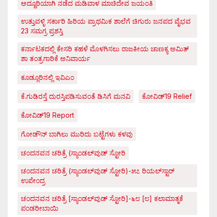
ಅದ್ದೂರಿಯಾಗಿ ನಡೆದ ಮಡಿವಾಳ ಮಾಚಿದೇವ ಜಯಂತಿ
ಉತ್ತುವಳ್ಳಿ ಸರ್ಕಾರಿ ಹಿರಿಯ ಪ್ರಾಥಮಿಕ ಶಾಲೆಗೆ ಚಿಗುರು ಜನಪದ ವೈಭವ
23 ಸಮಗ್ರ ಪ್ರಶಸ್ತಿ
ಕರ್ನಾಟಕದಲ್ಲಿ ಕೇಸರಿ ಕಹಳೆ ಮೊಳಗಿಸಲು ರಾಜಕೀಯ ಚಾಣಕ್ಯ ಅಮಿತ್
ಶಾ ತಂತ್ರಗಾರಿಕೆ ಅನಿವಾರ್ಯ
ಕೂಡ್ಲೂರಿನಲ್ಲಿ ಇವಿಎಂ
ಕೆ.ಗುಡಿರಸ್ತೆ ದುರಸ್ತಿಪಡಿಸುವಂತೆ ಡಿಸಿಗೆ ಮನವಿ
ಕೋವಿಡ್‌19 Relief
ಕೋವಿಡ್‌19 Report
ಗೋಡೌನ್ ಬಾಗಿಲು ಮುರಿದು ಬಟ್ಟೆಗಳು ಕಳವು
ಚಂದನವನ ಚರಿತ್ರೆ (ಸ್ಯಾಂಡಲ್‌ವುಡ್ ಸ್ಟೋರಿ
ಚಂದನವನ ಚರಿತ್ರೆ (ಸ್ಯಾಂಡಲ್‌ವುಡ್ ಸ್ಟೋರಿ)-೫೭ ರಿಯಲ್‌ಸ್ಟಾರ್
ಉಪೇಂದ್ರ
ಚಂದನವನ ಚರಿತ್ರೆ [ಸ್ಯಾಂಡಲ್‌ವುಡ್ ಸ್ಟೋರಿ]-೬೮ [೮] ಕಲಾಮಾತೃಕೆ
ಪಂಡರೀಬಾಯಿ