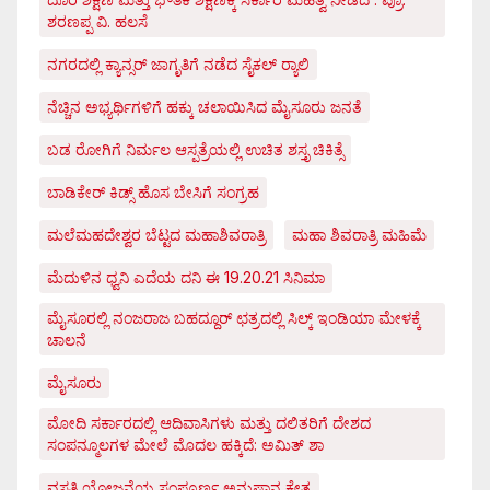
ಶರಣಪ್ಪ ವಿ. ಹಲಸೆ
ನಗರದಲ್ಲಿ ಕ್ಯಾನ್ಸರ್ ಜಾಗೃತಿಗೆ ನಡೆದ ಸೈಕಲ್ ರ್‍ಯಾಲಿ
ನೆಚ್ಚಿನ ಅಭ್ಯರ್ಥಿಗಳಿಗೆ ಹಕ್ಕು ಚಲಾಯಿಸಿದ ಮೈಸೂರು ಜನತೆ
ಬಡ ರೋಗಿಗೆ ನಿರ್ಮಲ ಆಸ್ಪತ್ರೆಯಲ್ಲಿ ಉಚಿತ ಶಸ್ತೃ ಚಿಕಿತ್ಸೆ
ಬಾಡಿಕೇರ್ ಕಿಡ್ಸ್ ಹೊಸ ಬೇಸಿಗೆ ಸಂಗ್ರಹ
ಮಲೆಮಹದೇಶ್ವರ ಬೆಟ್ಟದ ಮಹಾಶಿವರಾತ್ರಿ
ಮಹಾ ಶಿವರಾತ್ರಿ ಮಹಿಮೆ
ಮೆದುಳಿನ ಧ್ವನಿ ಎದೆಯ ದನಿ ಈ 19.20.21 ಸಿನಿಮಾ
ಮೈಸೂರಲ್ಲಿ ನಂಜರಾಜ ಬಹದ್ದೂರ್ ಛತ್ರದಲ್ಲಿ ಸಿಲ್ಕ್ ಇಂಡಿಯಾ ಮೇಳಕ್ಕೆ
ಚಾಲನೆ
ಮೈಸೂರು
ಮೋದಿ ಸರ್ಕಾರದಲ್ಲಿ ಆದಿವಾಸಿಗಳು ಮತ್ತು ದಲಿತರಿಗೆ ದೇಶದ
ಸಂಪನ್ಮೂಲಗಳ ಮೇಲೆ ಮೊದಲ ಹಕ್ಕಿದೆ: ಅಮಿತ್ ಶಾ
ವಸತಿ ಯೋಜನೆಯ ಸಂಪೂರ್ಣ ಅನುಷ್ಠಾನ ಕ್ಷೇತ್ರ