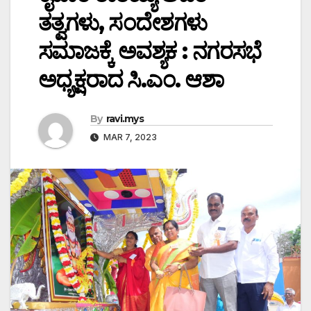
ತತ್ವಗಳು, ಸಂದೇಶಗಳು
ಸಮಾಜಕ್ಕೆ ಅವಶ್ಯಕ : ನಗರಸಭೆ
ಅಧ್ಯಕ್ಷರಾದ ಸಿ.ಎಂ. ಆಶಾ
By
ravi.mys
MAR 7, 2023