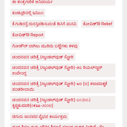
ಶಾ ತಂತ್ರಗಾರಿಕೆ ಅನಿವಾರ್ಯ
ಕೂಡ್ಲೂರಿನಲ್ಲಿ ಇವಿಎಂ
ಕೆ.ಗುಡಿರಸ್ತೆ ದುರಸ್ತಿಪಡಿಸುವಂತೆ ಡಿಸಿಗೆ ಮನವಿ
ಕೋವಿಡ್‌19 Relief
ಕೋವಿಡ್‌19 Report
ಗೋಡೌನ್ ಬಾಗಿಲು ಮುರಿದು ಬಟ್ಟೆಗಳು ಕಳವು
ಚಂದನವನ ಚರಿತ್ರೆ (ಸ್ಯಾಂಡಲ್‌ವುಡ್ ಸ್ಟೋರಿ
ಚಂದನವನ ಚರಿತ್ರೆ (ಸ್ಯಾಂಡಲ್‌ವುಡ್ ಸ್ಟೋರಿ)-೫೭ ರಿಯಲ್‌ಸ್ಟಾರ್
ಉಪೇಂದ್ರ
ಚಂದನವನ ಚರಿತ್ರೆ [ಸ್ಯಾಂಡಲ್‌ವುಡ್ ಸ್ಟೋರಿ]-೬೮ [೮] ಕಲಾಮಾತೃಕೆ
ಪಂಡರೀಬಾಯಿ
ಚಂದನವನ ಚರಿತ್ರೆ [ಸ್ಯಾಂಡಲ್‌ವುಡ್ ಸ್ಟೋರಿ]-೭೧.(೧೧.)
ಕೃಷ್ಣಕುಮಾರಿ[೧೯೩೩-೨೦೧೮]
ಚಿಗುರು ಜಾನಪದ ವೈಭವ ಕಾರ್ಯಕ್ರಮ
ದೂರ ಶಿಕ್ಷಣ ಮತ್ತು ಭೌತಿಕ ಶಿಕ್ಷಣಕ್ಕೆ ಸರ್ಕಾರ ಮಹತ್ವ ನೀಡಿದೆ : ಪ್ರೊ.