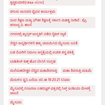
ಕೃಷ್ಣಕುಮಾರಿ[೧೯೩೩-೨೦೧೮]
ಚಿಗುರು ಜಾನಪದ ವೈಭವ ಕಾರ್ಯಕ್ರಮ
ದೂರ ಶಿಕ್ಷಣ ಮತ್ತು ಭೌತಿಕ ಶಿಕ್ಷಣಕ್ಕೆ ಸರ್ಕಾರ ಮಹತ್ವ ನೀಡಿದೆ : ಪ್ರೊ.
ಶರಣಪ್ಪ ವಿ. ಹಲಸೆ
ನಗರದಲ್ಲಿ ಕ್ಯಾನ್ಸರ್ ಜಾಗೃತಿಗೆ ನಡೆದ ಸೈಕಲ್ ರ್‍ಯಾಲಿ
ನೆಚ್ಚಿನ ಅಭ್ಯರ್ಥಿಗಳಿಗೆ ಹಕ್ಕು ಚಲಾಯಿಸಿದ ಮೈಸೂರು ಜನತೆ
ಬಡ ರೋಗಿಗೆ ನಿರ್ಮಲ ಆಸ್ಪತ್ರೆಯಲ್ಲಿ ಉಚಿತ ಶಸ್ತೃ ಚಿಕಿತ್ಸೆ
ಬಾಡಿಕೇರ್ ಕಿಡ್ಸ್ ಹೊಸ ಬೇಸಿಗೆ ಸಂಗ್ರಹ
ಮಲೆಮಹದೇಶ್ವರ ಬೆಟ್ಟದ ಮಹಾಶಿವರಾತ್ರಿ
ಮಹಾ ಶಿವರಾತ್ರಿ ಮಹಿಮೆ
ಮೆದುಳಿನ ಧ್ವನಿ ಎದೆಯ ದನಿ ಈ 19.20.21 ಸಿನಿಮಾ
ಮೈಸೂರಲ್ಲಿ ನಂಜರಾಜ ಬಹದ್ದೂರ್ ಛತ್ರದಲ್ಲಿ ಸಿಲ್ಕ್ ಇಂಡಿಯಾ ಮೇಳಕ್ಕೆ
ಚಾಲನೆ
ಮೈಸೂರು