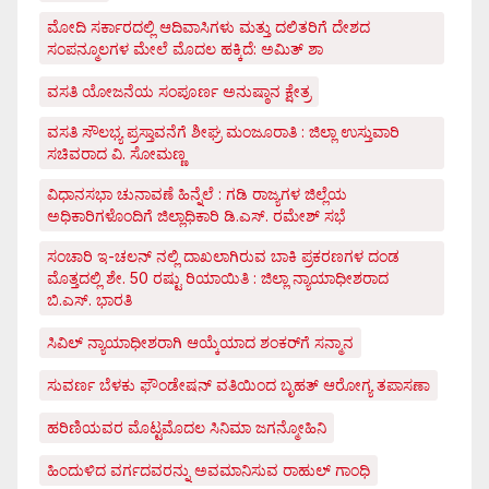
ಮೋದಿ ಸರ್ಕಾರದಲ್ಲಿ ಆದಿವಾಸಿಗಳು ಮತ್ತು ದಲಿತರಿಗೆ ದೇಶದ
ಸಂಪನ್ಮೂಲಗಳ ಮೇಲೆ ಮೊದಲ ಹಕ್ಕಿದೆ: ಅಮಿತ್ ಶಾ
ವಸತಿ ಯೋಜನೆಯ ಸಂಪೂರ್ಣ ಅನುಷ್ಠಾನ ಕ್ಷೇತ್ರ
ವಸತಿ ಸೌಲಭ್ಯ ಪ್ರಸ್ತಾವನೆಗೆ ಶೀಘ್ರ ಮಂಜೂರಾತಿ : ಜಿಲ್ಲಾ ಉಸ್ತುವಾರಿ
ಸಚಿವರಾದ ವಿ. ಸೋಮಣ್ಣ
ವಿಧಾನಸಭಾ ಚುನಾವಣೆ ಹಿನ್ನೆಲೆ : ಗಡಿ ರಾಜ್ಯಗಳ ಜಿಲ್ಲೆಯ
ಅಧಿಕಾರಿಗಳೊಂದಿಗೆ ಜಿಲ್ಲಾಧಿಕಾರಿ ಡಿ.ಎಸ್. ರಮೇಶ್ ಸಭೆ
ಸಂಚಾರಿ ಇ-ಚಲನ್ ನಲ್ಲಿ ದಾಖಲಾಗಿರುವ ಬಾಕಿ ಪ್ರಕರಣಗಳ ದಂಡ
ಮೊತ್ತದಲ್ಲಿ ಶೇ. 50 ರಷ್ಟು ರಿಯಾಯಿತಿ : ಜಿಲ್ಲಾ ನ್ಯಾಯಾಧೀಶರಾದ
ಬಿ.ಎಸ್. ಭಾರತಿ
ಸಿವಿಲ್ ನ್ಯಾಯಾಧೀಶರಾಗಿ ಆಯ್ಕೆಯಾದ ಶಂಕರ್‌ಗೆ ಸನ್ಮಾನ
ಸುವರ್ಣ ಬೆಳಕು ಫೌಂಡೇಷನ್ ವತಿಯಿಂದ ಬೃಹತ್ ಆರೋಗ್ಯ ತಪಾಸಣಾ
ಹರಿಣಿಯವರ ಮೊಟ್ಟಮೊದಲ ಸಿನಿಮಾ ಜಗನ್ಮೋಹಿನಿ
ಹಿಂದುಳಿದ ವರ್ಗದವರನ್ನು ಅವಮಾನಿಸುವ ರಾಹುಲ್ ಗಾಂಧಿ