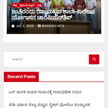
ಜಿಲ್ಲೆ
ಮೈಸೂರು ನ್ಯೂಸ್
ಸುದ್ದಿ
ಜು.5ರಂದು ರಾಜ್ಯಮಟ್ಟದ ಶಾಲಾ-ಕಾಲೇಜು
ಯೋಗಾಸನ ಚಾಂಪಿಯನ್‌ಶಿಪ್
JUL 2, 2026
MAHESH.MYS
Recent Posts
ಎಸ್ ಜಾನಕಿ ಅಮರ ಗಾಯನಕ್ಕೆ ಗಾನಾಭಿಷೇಕ ನಮನ
4ನೇ ವರ್ಷದ ಜಿಲ್ಲಾ ಮಟ್ಟದ ಸೈಕಲ್ ಪೋಲೋ ಪಂದ್ಯಾವಳಿ