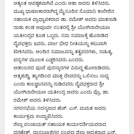
ಅತ್ಯಂತ ಅವಶ್ಯಕವಾಗಿವೆ ಎಂದು ಆಶಾ ಅವರು ತಿಳಿಸಿದರು.
ಮುಖ್ಯ ಭಾಷಣಕಾರರಾಗಿದ್ದ ಮೈಸೂರಿನ ಸೊಮಾನಿ ಕಾಲೇಜಿನ
ಸಹಾಯಕ ಪ್ರಾಧ್ಯಾಪಕರಾದ ಡಾ. ರಮೇಶ್ ಅವರು ಮಾತನಾಡಿ
ನಾಡು ಕಂಡ ಅಪೂರ್ವ ಸಂತರಲ್ಲಿ ಶ್ರೀ ಯೋಗಿನಾರೇಯಣ
ಯತೀಂದ್ರರ ಕೂಡ ಒಬ್ಬರು. ಸಮ ಸಮಾಜಕ್ಕೆ ಹೊರಾಡಿದ
ದೈವಭಕ್ತರು ಇವರು. ವರ್ಣ ಭೇಧ ನೀತಿಯನ್ನು ಕಟುವಾಗಿ
ಟೀಕಿಸಿದರು. ಅಂದಿನ ಸಮಾಜವನ್ನು ತತ್ವಪದಗಳು, ಸಾಹಿತ್ಯ,
ಪದ್ಯಗಳ ಮೂಲಕ ಎಚ್ಚರಿಸಿದರು ಎಂದರು.
ಆಡಂಬರದ ಪೂಜೆ ಪುರಸ್ಕಾರಗಳ ವಿರುದ್ಧ ಹೋರಾಡಿದರು.
ಆತ್ಮಶುದ್ಧಿ, ತ್ಯಾಗದಿಂದ ಮಾತ್ರ ದೇವರನ್ನು ಒಲಿಸಲು ಸಾಧ್ಯ
ಎಂದು ಕಾಲಜ್ಞಾನವನ್ನು ನುಡಿದವರು ದೈವಭಕ್ತರಾದ ಶ್ರೀ
ಯೋಗಿನಾರೇಯಣ ಯತೀಂದ್ರ ಅವರು ಎಂದು ಪ್ರೊ. ಡಾ.
ರಮೇಶ್ ಅವರು ತಿಳಿಸಿದರು.
ನಗರಸಭೆಯ ಸದಸ್ಯರಾದ ಹೆಚ್. ಎಸ್. ಮಮತ ಅವರು
ಕಾರ್ಯಕ್ರಮ ಉದ್ಘಾಟಿಸಿದರು.
ಜಿಲ್ಲಾ ಪಂಚಾಯತ್ ಸಹಾಯಕ ಕಾರ್ಯದರ್ಶಿಯವರಾದ
ಧರಣೇಶ್, ದಾಸಬಣಜಿಗರ ಸಂಘದ ಜಿಲ್ಲಾ ಅಧ್ಯಕ್ಷರಾದ ಎನ್.