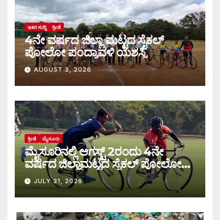
ಇತರ ಸುದ್ದಿ
ಕ್ರೀಡೆ
4ನೇ ವರ್ಷದ ಜಿಲ್ಲಾ ಮಟ್ಟದ ಸೈಕಲ್
ಪೋಲೋ ಪಂದ್ಯಾವಳಿ ಯಶಸ್ವಿ
AUGUST 3, 2026
ಕ್ರೀಡೆ
ಮೈಸೂರು
ಮೈಸೂರಿನಲ್ಲಿ ಆಗಸ್ಟ್‌ 2ರಂದು 4ನೇ
ವರ್ಷದ ಜಿಲ್ಲಾಮಟ್ಟದ ಸೈಕಲ್ ಪೋಲೋ
ಪಂದ್ಯಾವಳಿ
JULY 31, 2026