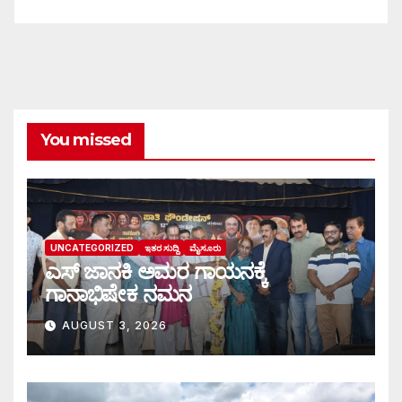
You missed
UNCATEGORIZED
ಇತರ ಸುದ್ದಿ
ಮೈಸೂರು
ಎಸ್ ಜಾನಕಿ ಅಮರ ಗಾಯನಕ್ಕೆ
ಗಾನಾಭಿಷೇಕ ನಮನ
AUGUST 3, 2026