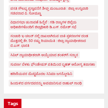
ವಸತಿ ಸೌಲಭ್ಯ ಪ್ರಸ್ತಾವನೆಗೆ ಶೀಘ್ರ ಮಂಜೂರಾತಿ : ಜಿಲ್ಲಾ ಉಸ್ತುವಾರಿ
ಸಚಿವರಾದ ವಿ. ಸೋಮಣ್ಣ
ವಿಧಾನಸಭಾ ಚುನಾವಣೆ ಹಿನ್ನೆಲೆ : ಗಡಿ ರಾಜ್ಯಗಳ ಜಿಲ್ಲೆಯ
ಅಧಿಕಾರಿಗಳೊಂದಿಗೆ ಜಿಲ್ಲಾಧಿಕಾರಿ ಡಿ.ಎಸ್. ರಮೇಶ್ ಸಭೆ
ಸಂಚಾರಿ ಇ-ಚಲನ್ ನಲ್ಲಿ ದಾಖಲಾಗಿರುವ ಬಾಕಿ ಪ್ರಕರಣಗಳ ದಂಡ
ಮೊತ್ತದಲ್ಲಿ ಶೇ. 50 ರಷ್ಟು ರಿಯಾಯಿತಿ : ಜಿಲ್ಲಾ ನ್ಯಾಯಾಧೀಶರಾದ
ಬಿ.ಎಸ್. ಭಾರತಿ
ಸಿವಿಲ್ ನ್ಯಾಯಾಧೀಶರಾಗಿ ಆಯ್ಕೆಯಾದ ಶಂಕರ್‌ಗೆ ಸನ್ಮಾನ
ಸುವರ್ಣ ಬೆಳಕು ಫೌಂಡೇಷನ್ ವತಿಯಿಂದ ಬೃಹತ್ ಆರೋಗ್ಯ ತಪಾಸಣಾ
ಹರಿಣಿಯವರ ಮೊಟ್ಟಮೊದಲ ಸಿನಿಮಾ ಜಗನ್ಮೋಹಿನಿ
ಹಿಂದುಳಿದ ವರ್ಗದವರನ್ನು ಅವಮಾನಿಸುವ ರಾಹುಲ್ ಗಾಂಧಿ
Tags