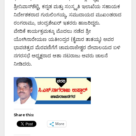
ಶ್ರೀನಿವಾಸ್‌ಶೆಟ್ಟಿ, ಕನ್ನಡ ಮತ್ತು ಸಂಸ್ಕೃತಿ ಇಲಾಖೆಯ ಸಹಾಯಕ
ನಿರ್ದೇಶಕರಾದ ಗುರುಲಿಂಗಯ್ಯ, ಸಮುದಾಯದ ಮುಖಂಡರಾದ
ರಂಗರಾಮು, ಚಂದ್ರಶೇಖರ್ ಇತರರು ಹಾಜರಿದ್ದರು.
ವೇದಿಕೆ ಕಾರ್ಯಕ್ರಮಕ್ಕೂ ಮೊದಲು ನಡೆದ ಶ್ರೀ
ಯೋಗಿನಾರೇಯಣ ಯತೀಂದ್ರರ (ಕೈವಾರ ತಾತಯ್ಯ) ಅವರ
ಭಾವಚಿತ್ರದ ಮೆರವಣಿಗೆಗೆ ಚಾಮರಾಜೇಶ್ವರ ದೇವಾಲಯದ ಬಳಿ
ನಗರಸಭೆ ಅಧ್ಯಕ್ಷರಾದ ಆಶಾ ನಟರಾಜು ಅವರು ಚಾಲನೆ
ನೀಡಿದರು.
Share this:
More