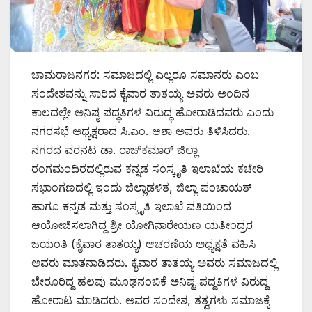
ಚಾಮರಾಜನಗರ: ಸಮಾಜದಲ್ಲಿ ಎಲ್ಲರೂ ಸಮಾನರು ಎಂಬ
ಸಂದೇಶವನ್ನು ಸಾರಿದ ಕೈವಾರ ತಾತಯ್ಯ ಅವರು ಅಂದಿನ
ಕಾಲದಲ್ಲೇ ಅನಿಷ್ಠ ಪದ್ಧತಿಗಳ ವಿರುದ್ಧ ಹೋರಾಡಿದವರು ಎಂದು
ನಗರಸಭೆ ಅಧ್ಯಕ್ಷರಾದ ಸಿ.ಎಂ. ಆಶಾ ಅವರು ತಿಳಿಸಿದರು.
ನಗರದ ವರನಟ ಡಾ. ರಾಜ್‌ಕಮಾರ್ ಜಿಲ್ಲಾ
ರಂಗಮಂದಿರದಲ್ಲಿರುವ ಕನ್ನಡ ಸಂಸ್ಕೃತಿ ಇಲಾಖೆಯ ಕಚೇರಿ
ಸಭಾಂಗಣದಲ್ಲಿ ಇಂದು ಜಿಲ್ಲಾಡಳಿತ, ಜಿಲ್ಲಾ ಪಂಚಾಯತ್
ಹಾಗೂ ಕನ್ನಡ ಮತ್ತು ಸಂಸ್ಕೃತಿ ಇಲಾಖೆ ವತಿಯಿಂದ
ಆಯೋಜಿಸಲಾಗಿದ್ದ ಶ್ರೀ ಯೋಗಿನಾರೇಯಣ ಯತೀಂದ್ರರ
ಜಯಂತಿ (ಕೈವಾರ ತಾತಯ್ಯ) ಆಚರಣೆಯ ಅಧ್ಯಕ್ಷತೆ ವಹಿಸಿ
ಅವರು ಮಾತನಾಡಿದರು. ಕೈವಾರ ತಾತಯ್ಯ ಅವರು ಸಮಾಜದಲ್ಲಿ
ಬೇರೂರಿದ್ದ ಹಲವು ಮೂಢನಂಬಿಕೆ ಅನಿಷ್ಟ ಪದ್ದತಿಗಳ ವಿರುದ್ದ
ಹೋರಾಟ ಮಾಡಿದರು. ಅವರ ಸಂದೇಶ, ತತ್ವಗಳು ಸಮಾಜಕ್ಕೆ