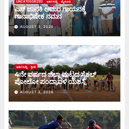
UNCATEGORIZED
ಇತರ ಸುದ್ದಿ
ಮೈಸೂರು
ಎಸ್ ಜಾನಕಿ ಅಮರ ಗಾಯನಕ್ಕೆ
ಗಾನಾಭಿಷೇಕ ನಮನ
AUGUST 3, 2026
ಇತರ ಸುದ್ದಿ
ಕ್ರೀಡೆ
4ನೇ ವರ್ಷದ ಜಿಲ್ಲಾ ಮಟ್ಟದ ಸೈಕಲ್
ಪೋಲೋ ಪಂದ್ಯಾವಳಿ ಯಶಸ್ವಿ
AUGUST 3, 2026