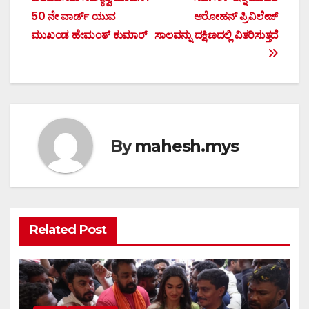
navigation
50 ನೇ ವಾರ್ಡ್ ಯುವ
ಆರೋಹನ್ ಪ್ರಿವಿಲೇಜ್
ಮುಖಂಡ ಹೇಮಂತ್ ಕುಮಾರ್
ಸಾಲವನ್ನು ದಕ್ಷಿಣದಲ್ಲಿ ವಿತರಿಸುತ್ತದೆ
By
mahesh.mys
Related Post