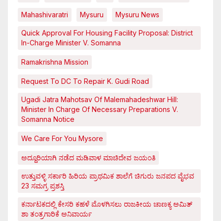
Mahashivaratri
Mysuru
Mysuru News
Quick Approval For Housing Facility Proposal: District
In-Charge Minister V. Somanna
Ramakrishna Mission
Request To DC To Repair K. Gudi Road
Ugadi Jatra Mahotsav Of Malemahadeshwar Hill:
Minister In Charge Of Necessary Preparations V.
Somanna Notice
We Care For You Mysore
ಅದ್ದೂರಿಯಾಗಿ ನಡೆದ ಮಡಿವಾಳ ಮಾಚಿದೇವ ಜಯಂತಿ
ಉತ್ತುವಳ್ಳಿ ಸರ್ಕಾರಿ ಹಿರಿಯ ಪ್ರಾಥಮಿಕ ಶಾಲೆಗೆ ಚಿಗುರು ಜನಪದ ವೈಭವ
23 ಸಮಗ್ರ ಪ್ರಶಸ್ತಿ
ಕರ್ನಾಟಕದಲ್ಲಿ ಕೇಸರಿ ಕಹಳೆ ಮೊಳಗಿಸಲು ರಾಜಕೀಯ ಚಾಣಕ್ಯ ಅಮಿತ್
ಶಾ ತಂತ್ರಗಾರಿಕೆ ಅನಿವಾರ್ಯ