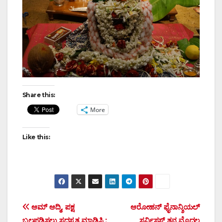
Share this:
More
Like this:
Post
ಆಮ್ ಆದ್ಮಿ, ಪಕ್ಷ
ಆರೋಹನ್ ಫೈನಾನ್ಶಿಯಲ್
ಬಲಪಡಿಸಲು ಸದಸ್ಯತ್ವ ಮಾಡಿಸಿ :
ಸರ್ವಿಸಸ್ ತನ್ನ ಮೊದಲ