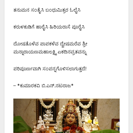
ತನುಮನ ಸಂತೈಸಿ ಬಂಧುಮಿತ್ರರ ಓಲೈಸಿ
ಕರುಳಕುಡಿಗೆ ಹಾರೈಸಿ ಹಿರಿಯರಾಸೆ ಪೂರೈಸಿ
ದೋಷತೊಳೆವ ಪಾಪಕಳೆವ ದ್ವೇಷಮರೆವ ಶ್ರೀ
ಮನ್ನಾರಾಯಣಮಹಾಲಕ್ಷ್ಮಿ ಏಕದಿನವ್ರತವನ್ನು
ಪರಿಪೂರ್ಣವಾಗಿ ಸಂಪನ್ನಗೊಳಿಸಲಾಗುತ್ತದೆ!
– *ಕುಮಾರಕವಿ ಬಿ.ಎನ್.ನಟರಾಜ*