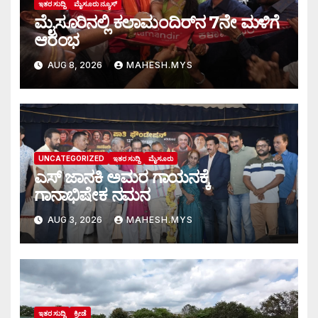
ಇತರ ಸುದ್ದಿ
ಮೈಸೂರು ನ್ಯೂಸ್
ಮೈಸೂರಿನಲ್ಲಿ ಕಲಾಮಂದಿರ್‌ನ 7ನೇ ಮಳಿಗೆ
ಆರಂಭ
AUG 8, 2026
MAHESH.MYS
UNCATEGORIZED
ಇತರ ಸುದ್ದಿ
ಮೈಸೂರು
ಎಸ್ ಜಾನಕಿ ಅಮರ ಗಾಯನಕ್ಕೆ
ಗಾನಾಭಿಷೇಕ ನಮನ
AUG 3, 2026
MAHESH.MYS
ಇತರ ಸುದ್ದಿ
ಕ್ರೀಡೆ