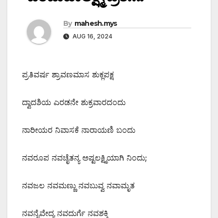
By
mahesh.mys
AUG 16, 2024
ಪ್ರತಿವರ್ಷ ಶ್ರಾವಣಮಾಸ ಶುಕ್ಲಪಕ್ಷ
ದ್ವಾದಶಿಯ ಎರಡನೇ ಶುಕ್ರವಾರದಂದು
ನಾರೀಯರ ನಿವಾಸಕೆ ನಾರಾಯಣಿ ಬಂದು
ನವರೂಪ ನವಚೈತನ್ಯ ಅಷ್ಟಲಕ್ಷ್ಮಿಯಾಗಿ ನಿಂದು;
ನವಜಲ ನವಮಣ್ಣು ನವಬುವ್ವ ನವಾಮೃತ
ನವನೈವೇದ್ಯ ನವದುರ್ಗೆ ನವಶಕ್ತಿ