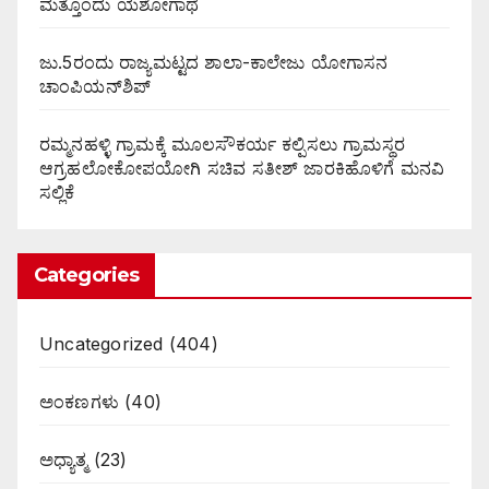
ಮತ್ತೊಂದು ಯಶೋಗಾಥೆ
ಜು.5ರಂದು ರಾಜ್ಯಮಟ್ಟದ ಶಾಲಾ-ಕಾಲೇಜು ಯೋಗಾಸನ
ಚಾಂಪಿಯನ್‌ಶಿಪ್
ರಮ್ಮನಹಳ್ಳಿ ಗ್ರಾಮಕ್ಕೆ ಮೂಲಸೌಕರ್ಯ ಕಲ್ಪಿಸಲು ಗ್ರಾಮಸ್ಥರ
ಆಗ್ರಹಲೋಕೋಪಯೋಗಿ ಸಚಿವ ಸತೀಶ್ ಜಾರಕಿಹೊಳಿಗೆ ಮನವಿ
ಸಲ್ಲಿಕೆ
Categories
Uncategorized
(404)
ಅಂಕಣಗಳು
(40)
ಅಧ್ಯಾತ್ಮ
(23)