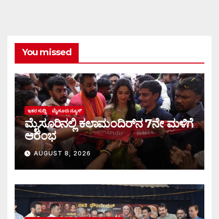
You missed
ಇತರ ಸುದ್ದಿ
ಮೈಸೂರು ನ್ಯೂಸ್
ಮೈಸೂರಿನಲ್ಲಿ ಕಲಾಮಂದಿರ್‌ನ 7ನೇ ಮಳಿಗೆ
ಆರಂಭ
AUGUST 8, 2026