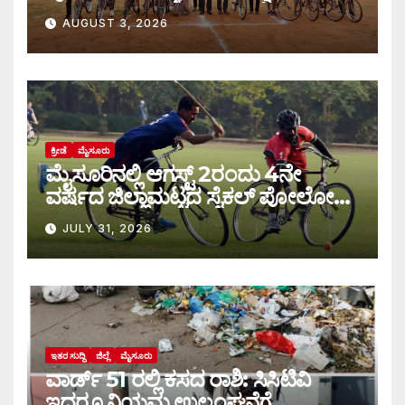
AUGUST 3, 2026
ಕ್ರೀಡೆ
ಮೈಸೂರು
ಮೈಸೂರಿನಲ್ಲಿ ಆಗಸ್ಟ್‌ 2ರಂದು 4ನೇ
ವರ್ಷದ ಜಿಲ್ಲಾಮಟ್ಟದ ಸೈಕಲ್ ಪೋಲೋ
ಪಂದ್ಯಾವಳಿ
JULY 31, 2026
ಇತರ ಸುದ್ದಿ
ಜಿಲ್ಲೆ
ಮೈಸೂರು
ವಾರ್ಡ್ 51 ರಲ್ಲಿ ಕಸದ ರಾಶಿ: ಸಿಸಿಟಿವಿ
ಇದ್ದರೂ ನಿಯಮ ಉಲ್ಲಂಘನೆಗೆ