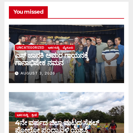
You missed
UNCATEGORIZED
ಇತರ ಸುದ್ದಿ
ಮೈಸೂರು
ಎಸ್ ಜಾನಕಿ ಅಮರ ಗಾಯನಕ್ಕೆ
ಗಾನಾಭಿಷೇಕ ನಮನ
AUGUST 3, 2026
ಇತರ ಸುದ್ದಿ
ಕ್ರೀಡೆ
4ನೇ ವರ್ಷದ ಜಿಲ್ಲಾ ಮಟ್ಟದ ಸೈಕಲ್
ಪೋಲೋ ಪಂದ್ಯಾವಳಿ ಯಶಸ್ವಿ