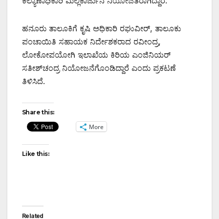
ಕಲ್ಯಾಣಾಧಿಕಾರಿ ಮಲ್ಲಿಕಾರ್ಜುನ ನಿಯೋಜಿತರಾಗಿದ್ದಾರೆ.
ಹನೂರು ತಾಲೂಕಿಗೆ ಕೃಷಿ ಅಧಿಕಾರಿ ರಘುವೀರ್, ತಾಲೂಕು
ಪಂಚಾಯಿತಿ ಸಹಾಯಕ ನಿರ್ದೇಶಕರಾದ ರವೀಂದ್ರ,
ಲೋಕೋಪಯೋಗಿ ಇಲಾಖೆಯ ಕಿರಿಯ ಎಂಜಿನಿಯರ್
ಸತೀಶ್‌ಚಂದ್ರ ನಿಯೋಜನೆಗೊಂಡಿದ್ದಾರೆ ಎಂದು ಪ್ರಕಟಣೆ
ತಿಳಿಸಿದೆ.
Share this:
More
Like this:
Related