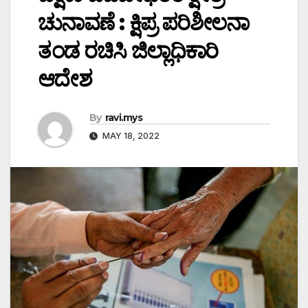
ಚುನಾವಣೆ : ಕ್ಷಿಪ್ರ ಪರಿಶೀಲನಾ
ತಂಡ ರಚಿಸಿ ಜಿಲ್ಲಾಧಿಕಾರಿ
ಆದೇಶ
By
ravi.mys
MAY 18, 2022