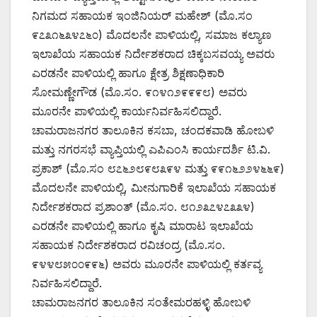
ನಿಗಮದ ಸಹಾಯಕ ಇಂಜಿನಿಯರ್ ಮಹೇಶ್ (ಮೊ.ಸಂ
೯೭೩೧೬೩೪೭೬೦) ಮೊದಲನೇ ಪಾಳಿಯಲ್ಲಿ, ಸಮಾಜ ಕಲ್ಯಾಣ
ಇಲಾಖೆಯ ಸಹಾಯಕ ನಿರ್ದೇಶಕರಾದ ಚಿಕ್ಕಬಸವಯ್ಯ ಅವರು
ಎರಡನೇ ಪಾಳಿಯಲ್ಲಿ ಹಾಗೂ ಕ್ಷೇತ್ರ ಶಿಕ್ಷಣಾಧಿಕಾರಿ
ಸೋಮಣ್ಣೇಗೌಡ (ಮೊ.ಸಂ. ೯೧೪೧೨೯೯೯೮) ಅವರು
ಮೂರನೇ ಪಾಳಿಯಲ್ಲಿ ಕಾರ್ಯನಿರ್ವಹಿಸಲಿದ್ದಾರೆ.
ಚಾಮರಾಜನಗರ ತಾಲೂಕಿನ ಕಸಬಾ, ಚಂದಕವಾಡಿ ಹೋಬಳಿ
ಮತ್ತು ನಗರಸಭೆ ವ್ಯಾಪ್ತಿಯಲ್ಲಿ ಎಪಿಎಂಸಿ ಕಾರ್ಯದರ್ಶಿ ಟಿ.ವಿ.
ಪ್ರಕಾಶ್ (ಮೊ.ಸಂ ೮೭೬೨೮೯೮೩೯೪ ಮತ್ತು ೯೯೧೬೨೨೪೬೬೯)
ಮೊದಲನೇ ಪಾಳಿಯಲ್ಲಿ, ಮೀನುಗಾರಿಕೆ ಇಲಾಖೆಯ ಸಹಾಯಕ
ನಿರ್ದೇಶಕರಾದ ಪ್ರಶಾಂತ್ (ಮೊ.ಸಂ. ೮೧೨೩೭೪೭೩೩೪)
ಎರಡನೇ ಪಾಳಿಯಲ್ಲಿ ಹಾಗೂ ಕೃಷಿ ಮಾರಾಟ ಇಲಾಖೆಯ
ಸಹಾಯಕ ನಿರ್ದೇಶಕರಾದ ರವಿಚಂದ್ರ (ಮೊ.ಸಂ.
೯೪೪೮೫೦೦೯೯೬) ಅವರು ಮೂರನೇ ಪಾಳಿಯಲ್ಲಿ ಕರ್ತವ್ಯ
ನಿರ್ವಹಿಸಲಿದ್ದಾರೆ.
ಚಾಮರಾಜನಗರ ತಾಲೂಕಿನ ಸಂತೇಮರಹಳ್ಳಿ ಹೋಬಳಿ