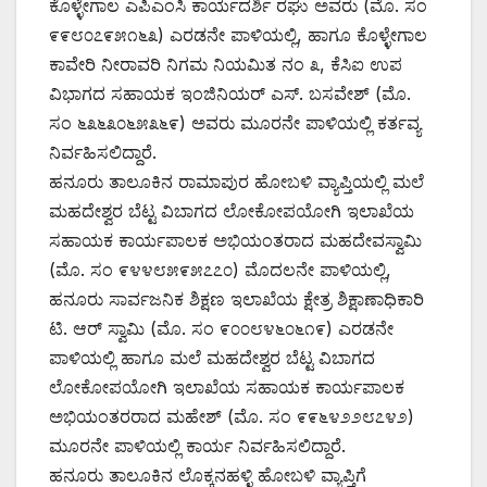
ಕೊಳ್ಳೇಗಾಲ ಎಪಿಎಂಸಿ ಕಾರ್ಯದರ್ಶಿ ರಘು ಅವರು (ಮೊ. ಸಂ
೯೯೮೦೭೯೫೧೬೩) ಎರಡನೇ ಪಾಳಿಯಲ್ಲಿ, ಹಾಗೂ ಕೊಳ್ಳೇಗಾಲ
ಕಾವೇರಿ ನೀರಾವರಿ ನಿಗಮ ನಿಯಮಿತ ನಂ ೩, ಕೆಸಿಐ ಉಪ
ವಿಭಾಗದ ಸಹಾಯಕ ಇಂಜಿನಿಯರ್ ಎಸ್. ಬಸವೇಶ್ (ಮೊ.
ಸಂ ೬೩೬೩೦೬೫೩೬೯) ಅವರು ಮೂರನೇ ಪಾಳಿಯಲ್ಲಿ ಕರ್ತವ್ಯ
ನಿರ್ವಹಿಸಲಿದ್ದಾರೆ.
ಹನೂರು ತಾಲೂಕಿನ ರಾಮಾಪುರ ಹೋಬಳಿ ವ್ಯಾಪ್ತಿಯಲ್ಲಿ ಮಲೆ
ಮಹದೇಶ್ವರ ಬೆಟ್ಟ ವಿಬಾಗದ ಲೋಕೋಪಯೋಗಿ ಇಲಾಖೆಯ
ಸಹಾಯಕ ಕಾರ್ಯಪಾಲಕ ಅಭಿಯಂತರಾದ ಮಹದೇವಸ್ವಾಮಿ
(ಮೊ. ಸಂ ೯೪೪೮೫೯೫೭೭೦) ಮೊದಲನೇ ಪಾಳಿಯಲ್ಲಿ,
ಹನೂರು ಸಾರ್ವಜನಿಕ ಶಿಕ್ಷಣ ಇಲಾಖೆಯ ಕ್ಷೇತ್ರ ಶಿಕ್ಷಾಣಾಧಿಕಾರಿ
ಟಿ. ಆರ್ ಸ್ವಾಮಿ (ಮೊ. ಸಂ ೯೦೦೮೪೬೦೬೧೯) ಎರಡನೇ
ಪಾಳಿಯಲ್ಲಿ ಹಾಗೂ ಮಲೆ ಮಹದೇಶ್ವರ ಬೆಟ್ಟ ವಿಬಾಗದ
ಲೋಕೋಪಯೋಗಿ ಇಲಾಖೆಯ ಸಹಾಯಕ ಕಾರ್ಯಪಾಲಕ
ಅಭಿಯಂತರರಾದ ಮಹೇಶ್ (ಮೊ. ಸಂ ೯೯೬೪೨೨೮೭೪೨)
ಮೂರನೇ ಪಾಳಿಯಲ್ಲಿ ಕಾರ್ಯ ನಿರ್ವಹಿಸಲಿದ್ದಾರೆ.
ಹನೂರು ತಾಲೂಕಿನ ಲೊಕ್ಕನಹಳ್ಳಿ ಹೋಬಳಿ ವ್ಯಾಪ್ತಿಗೆ