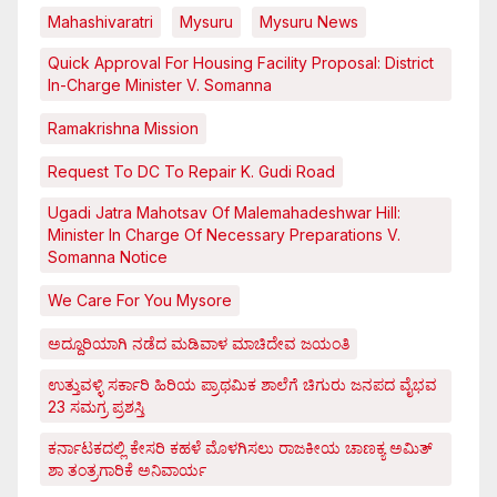
Mahashivaratri
Mysuru
Mysuru News
Quick Approval For Housing Facility Proposal: District
In-Charge Minister V. Somanna
Ramakrishna Mission
Request To DC To Repair K. Gudi Road
Ugadi Jatra Mahotsav Of Malemahadeshwar Hill:
Minister In Charge Of Necessary Preparations V.
Somanna Notice
We Care For You Mysore
ಅದ್ದೂರಿಯಾಗಿ ನಡೆದ ಮಡಿವಾಳ ಮಾಚಿದೇವ ಜಯಂತಿ
ಉತ್ತುವಳ್ಳಿ ಸರ್ಕಾರಿ ಹಿರಿಯ ಪ್ರಾಥಮಿಕ ಶಾಲೆಗೆ ಚಿಗುರು ಜನಪದ ವೈಭವ
23 ಸಮಗ್ರ ಪ್ರಶಸ್ತಿ
ಕರ್ನಾಟಕದಲ್ಲಿ ಕೇಸರಿ ಕಹಳೆ ಮೊಳಗಿಸಲು ರಾಜಕೀಯ ಚಾಣಕ್ಯ ಅಮಿತ್
ಶಾ ತಂತ್ರಗಾರಿಕೆ ಅನಿವಾರ್ಯ