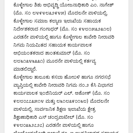
ಕೊಳ್ಳೇಗಾಲ ಶಿಶು ಅಭಿವೃದ್ಧಿ ಯೋಜನಾಧಿಕಾರಿ ಎಂ. ನಾಗೇಶ್
(ಮೊ. ಸಂ ೮೪೯೪೮೩೨೯೪೫) ಮೊದಲನೇ ಪಾಳಿಯಲ್ಲಿ,
ಕೊಳ್ಳೇಗಾಲ ಸಮಾಜ ಕಲ್ಯಾಣ ಇಲಾಖೆಯ ಸಹಾಯಕ
ನಿರ್ದೇಶಕರಾದ ಗಂಗಾಧರ್ (ಮೊ. ಸಂ ೯೪೮೧೫೩೨೩೧೮)
ಎರಡನೇ ಪಾಳಿಯಲ್ಲಿ ಹಾಗೂ ಕೊಳ್ಳೇಗಾಲ ಕಾವೇರಿ ನೀರಾವರಿ
ನಿಗಮ ನಿಯಮಿತದ ಸಹಾಯಕ ಕಾರ್ಯಪಾಲಕ
ಅಭಿಯಂತಕರಾದ ಶಾಂತಕುಮಾರ್ (ಮೊ. ಸಂ
೮೮೬೧೩೪೬೩೩೧) ಮೂರನೇ ಪಾಳಿಯಲ್ಲಿ ಕರ್ತವ್ಯ
ಮಾಡಲಿದ್ದಾರೆ.
ಕೊಳ್ಳೇಗಾಲ ತಾಲೂಕು ಕಸಬಾ ಹೋಬಳಿ ಹಾಗೂ ನಗರಸಭೆ
ವ್ಯಾಪ್ತಿಯಲ್ಲಿ ಕಾವೇರಿ ನೀರಾವರಿ ನಿಗಮ ನಂ.೨ ಕೆಸಿ ವಿಭಾಗದ
ಕಾರ್ಯಪಾಲಕ ಇಂಜಿನಿಯರ್ ಎಲ್. ಅಶೋಕ್ (ಮೊ. ಸಂ
೯೮೮೦೭೭೩೫೧೪ ಮತ್ತು ೮೬೧೮೩೯೦೧೬೮) ಮೊದಲನೇ
ಪಾಳಿಯಲ್ಲಿ, ಸಾರ್ವಜನಿಕ ಶಿಕ್ಷಣ ಇಲಾಖೆಯ ಕ್ಷೇತ್ರ
ಶಿಕ್ಷಾಣಾಧಿಕಾರಿ ಎಸ್ ಚಂದ್ರಪಾಟೀಲ್ (ಮೊ. ಸಂ
೯೪೮೦೩೬೨೭೨೭) ಎರಡನೇ ಪಾಳಿಯಲ್ಲಿ ಹಾಗೂ