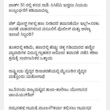
ವಾರ್ಡ್ 51 ರಲ್ಲಿ ಕಸದ ರಾಶಿ: ಸಿಸಿಟಿವಿ ಇದ್ದರೂ ನಿಯಮ
ಉಲ್ಲಂಘನೆಗೆ ಕಡಿವಾಣವಿಲ್ಲ
ಚೆಕ್ ಪೋಸ್ಟ್ ಗಳಲ್ಲಿ ಹಣ ನೀಡಿದರೆ ತಪಾಸಣೆಯೇ ಇಲ್ಲ?•ಸರಕು
ಸಾಗಣೆ ವಾಹನಗಳಿಂದ ವಸೂಲಿಗೆ ಪೊಲೀಸ್ ಮತ್ತು ಅರಣ್ಯ
ಇಲಾಖೆ ಸಿಬ್ಬಂದಿ?
ತೂಕದಲ್ಲಿ ಕಡಿಮೆ, ಹಣದಲ್ಲಿ ಹೆಚ್ಚು: ಚಿಕ್ಕ ಗಡಿಯಾರದ ಹಣ್ಣಿನ
ವ್ಯಾಪಾರಿಗಳ ವಿರುದ್ಧ ಗ್ರಾಹಕರ ಆರೋಪ ತಪಾಸಣೆ ನಡೆಸಿ ಕಠಿಣ
ಕ್ರಮಕ್ಕೆ ಸಾರ್ವಜನಿಕರ ಒತ್ತಾಯ
ರಾಷ್ಟ್ರೀಯ ವೈದ್ಯರ ದಿನಾಚರಣೆಯಲ್ಲಿ ಮೈಸೂರಿನ ವೈದ್ಯರ
ಮತ್ತೊಂದು ಯಶೋಗಾಥೆ
ಜು.5ರಂದು ರಾಜ್ಯಮಟ್ಟದ ಶಾಲಾ-ಕಾಲೇಜು ಯೋಗಾಸನ
ಚಾಂಪಿಯನ್‌ಶಿಪ್
ರಮ್ಮನಹಳ್ಳಿ ಗ್ರಾಮಕ್ಕೆ ಮೂಲಸೌಕರ್ಯ ಕಲ್ಪಿಸಲು ಗ್ರಾಮಸ್ಥರ