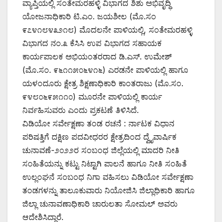
ವ್ಯಾಪ್ತಿಯಲ್ಲಿ ಸಂತೇಮರಹಳ್ಳಿ ವಿಭಾಗದ ಶಿಶು ಅಭಿವೃದ್ಧಿ
ಯೋಜನಾಧಿಕಾರಿ ಟಿ.ಎಂ. ಜಯಶೀಲ (ಮೊ.ಸಂ
೯೭೪೧೮೪೩೨೧೮) ಮೊದಲನೇ ಪಾಳಿಯಲ್ಲಿ, ಸಂತೇಮರಹಳ್ಳಿ
ವಿಭಾಗದ ನಂ.೩ ಕೆಸಿಸಿ ಉಪ ವಿಭಾಗದ ಸಹಾಯಕ
ಕಾರ್ಯಪಾಲಕ ಅಭಿಯಂತರರಾದ ಡಿ.ಎಸ್. ಉಮೇಶ್
(ಮೊ.ಸಂ. ೯೬೧೧೫೦೬೪೧೬) ಎರಡನೇ ಪಾಳಿಯಲ್ಲಿ ಹಾಗೂ
ಯಳಂದೂರು ಕ್ಷೇತ್ರ ಶಿಕ್ಷಣಾಧಿಕಾರಿ ಕಾಂತರಾಜು (ಮೊ.ಸಂ.
೯೪೮೦೬೯೫೧೧೦) ಮೂರನೇ ಪಾಳಿಯಲ್ಲಿ ಕಾರ್ಯ
ನಿರ್ವಹಿಸುವರು ಎಂದು ಪ್ರಕಟಣೆ ತಿಳಿಸಿದೆ.
ವಿಡಿಯೋ ಸರ್ವೇಕ್ಷಣಾ ತಂಡ ರಚನೆ : ರ್ನಾಟಕ ವಿಧಾನ
ಪರಿಷತ್ತಿಗೆ ದಕ್ಷಿಣ ಪದವೀಧರರ ಕ್ಷೇತ್ರದಿಂದ ದ್ವೈವಾರ್ಷಿಕ
ಚುನಾವಣೆ-೨೦೨೨ರ ಸಂಬಂಧ ಜಿಲ್ಲೆಯಲ್ಲಿ ಮಾದರಿ ನೀತಿ
ಸಂಹಿತೆಯನ್ನು ಕಟ್ಟು ನಿಟ್ಟಾಗಿ ಪಾಲನೆ ಹಾಗೂ ನೀತಿ ಸಂಹಿತೆ
ಉಲ್ಲಂಘನೆ ಸಂಬಂಧ ನಿಗಾ ವಹಿಸಲು ವಿಡಿಯೋ ಸರ್ವೇಕ್ಷಣಾ
ತಂಡಗಳನ್ನು ತಾಲೂಕುವಾರು ನಿಯೋಜಿಸಿ ಜಿಲ್ಲಾಧಿಕಾರಿ ಹಾಗೂ
ಜಿಲ್ಲಾ ಚುನಾವಣಾಧಿಕಾರಿ ಚಾರುಲತಾ ಸೋಮಲ್ ಅವರು
ಆದೇಶಿಸಿದ್ದಾರೆ.