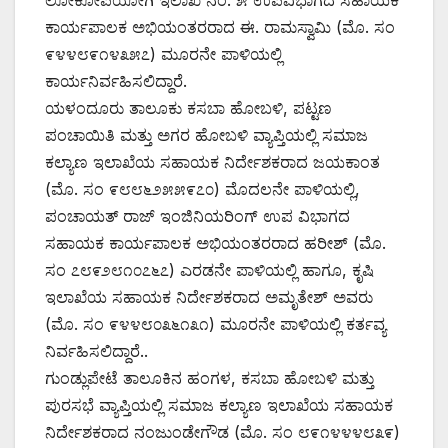
ಲೋಕೋಪಯೋಗಿ ಇಲಾಖೆ ನಂ. ೫ ಉಪವಿಭಾಗದ ಸಹಾಯಕ
ಕಾರ್ಯಪಾಲಕ ಅಭಿಯಂತರರಾದ ಈ. ರಾಮಸ್ವಾಮಿ (ಮೊ. ಸಂ
೯೪೪೮೯೧೪೩೫೭) ಮೂರನೇ ಪಾಳಿಯಲ್ಲಿ
ಕಾರ್ಯನಿರ್ವಹಿಸಲಿದ್ದಾರೆ.
ಯಳಂದೂರು ತಾಲೂಕು ಕಸಬಾ ಹೋಬಳಿ, ಪಟ್ಟಣ
ಪಂಚಾಯಿತಿ ಮತ್ತು ಅಗರ ಹೋಬಳಿ ವ್ಯಾಪ್ತಿಯಲ್ಲಿ ಸಮಾಜ
ಕಲ್ಯಾಣ ಇಲಾಖೆಯ ಸಹಾಯಕ ನಿರ್ದೇಶಕರಾದ ಜಯಕಾಂತ
(ಮೊ. ಸಂ ೯೮೮೬೨೫೫೯೭೦) ಮೊದಲನೇ ಪಾಳಿಯಲ್ಲಿ,
ಪಂಚಾಯತ್ ರಾಜ್ ಇಂಜಿನಿಯರಿಂಗ್ ಉಪ ವಿಭಾಗದ
ಸಹಾಯಕ ಕಾರ್ಯಪಾಲಕ ಅಭಿಯಂತರರಾದ ಹರೀಶ್ (ಮೊ.
ಸಂ ೭೮೯೨೮೧೦೭೬೭) ಎರಡನೇ ಪಾಳಿಯಲ್ಲಿ ಹಾಗೂ, ಕೃಷಿ
ಇಲಾಖೆಯ ಸಹಾಯಕ ನಿರ್ದೇಶಕರಾದ ಅಮೃತೇಶ್ ಅವರು
(ಮೊ. ಸಂ ೯೪೪೮೦೩೬೧೩೧) ಮೂರನೇ ಪಾಳಿಯಲ್ಲಿ ಕರ್ತವ್ಯ
ನಿರ್ವಹಿಸಲಿದ್ದಾರೆ..
ಗುಂಡ್ಲುಪೇಟೆ ತಾಲೂಕಿನ ಹಂಗಳ, ಕಸಬಾ ಹೋಬಳಿ ಮತ್ತು
ಪುರಸಭೆ ವ್ಯಾಪ್ತಿಯಲ್ಲಿ ಸಮಾಜ ಕಲ್ಯಾಣ ಇಲಾಖೆಯ ಸಹಾಯಕ
ನಿರ್ದೇಶಕರಾದ ನಂಜುಂಡೇಗೌಡ (ಮೊ. ಸಂ ೮೯೧೪೪೪೮೩೯)