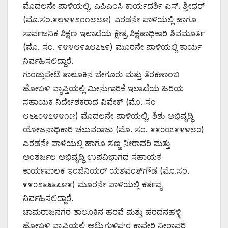
ಮೊದಲನೇ ಪಾಳಿಯಲ್ಲಿ, ಎಪಿಎಂಸಿ ಕಾರ್ಯದರ್ಶಿ ಎಸ್. ಶ್ರೀಧರ್
(ಮೊ.ಸಂ.೯೮೪೪೨೧೧೮೮೫) ಎರಡನೇ ಪಾಳಿಯಲ್ಲಿ ಹಾಗೂ
ಸಾರ್ವಜನಿಕ ಶಿಕ್ಷಣ ಇಲಾಖೆಯ ಕ್ಷೇತ್ರ ಶಿಕ್ಷಣಾಧಿಕಾರಿ ಶಿವಮೂರ್ತಿ
(ಮೊ. ಸಂ. ೯೪೪೮೯೩೮೭೬೯) ಮೂರನೇ ಪಾಳಿಯಲ್ಲಿ ಕಾರ್ಯ
ನಿರ್ವಹಿಸಲಿದ್ದಾರೆ.
ಗುಂಡ್ಲುಪೇಟೆ ತಾಲೂಕಿನ ಬೇಗೂರು ಮತ್ತು ತೆರಕಣಾಂಬಿ
ಹೋಬಳಿ ವ್ಯಾಪ್ತಿಯಲ್ಲಿ ಮೀನುಗಾರಿಕೆ ಇಲಾಖೆಯ ಹಿರಿಯ
ಸಹಾಯಕ ನಿರ್ದೇಶಕರಾದ ವಿವೇಕ್ (ಮೊ. ಸಂ
೮೬೬೦೪೭೪೪೧೫) ಮೊದಲನೇ ಪಾಳಿಯಲ್ಲಿ, ಶಿಶು ಅಭಿವೃದ್ಧಿ
ಯೋಜನಾಧಿಕಾರಿ ಚಲುವರಾಜು (ಮೊ. ಸಂ. ೯೯೦೦೭೯೪೪೮೦)
ಎರಡನೇ ಪಾಳಿಯಲ್ಲಿ ಹಾಗೂ ಸಣ್ಣ ನೀರಾವರಿ ಮತ್ತು
ಅಂತರ್ಜಲ ಅಭಿವೃದ್ಧಿ ಉಪವಿಭಾಗದ ಸಹಾಯಕ
ಕಾರ್ಯಪಾಲಕ ಇಂಜಿನಿಯರ್ ಯಶವಂತ್‌ಗೌಡ (ಮೊ.ಸಂ.
೯೯೦೨೬೩೬೩೫೯) ಮೂರನೇ ಪಾಳಿಯಲ್ಲಿ ಕರ್ತವ್ಯ
ನಿರ್ವಹಿಸಲಿದ್ದಾರೆ.
ಚಾಮರಾಜನಗರ ತಾಲೂಕಿನ ಹರವೆ ಮತ್ತು ಹರದನಹಳ್ಳಿ
ಹೋಬಳಿ ವ್ಯಾಪ್ತಿಯಲ್ಲಿ ಅಟ್ಟುಗುಳಿಪುರ ಕಾವೇರಿ ನೀರಾವರಿ