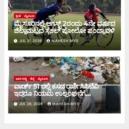
ಕ್ರೀಡೆ
ಮೈಸೂರು
ಮೈಸೂರಿನಲ್ಲಿ ಆಗಸ್ಟ್‌ 2ರಂದು 4ನೇ ವರ್ಷದ
ಜಿಲ್ಲಾಮಟ್ಟದ ಸೈಕಲ್ ಪೋಲೋ ಪಂದ್ಯಾವಳಿ
JUL 31, 2026
MAHESH.MYS
ಇತರ ಸುದ್ದಿ
ಜಿಲ್ಲೆ
ಮೈಸೂರು
ವಾರ್ಡ್ 51 ರಲ್ಲಿ ಕಸದ ರಾಶಿ: ಸಿಸಿಟಿವಿ
ಇದ್ದರೂ ನಿಯಮ ಉಲ್ಲಂಘನೆಗೆ
ಕಡಿವಾಣವಿಲ್ಲ
JUL 28, 2026
MAHESH.MYS