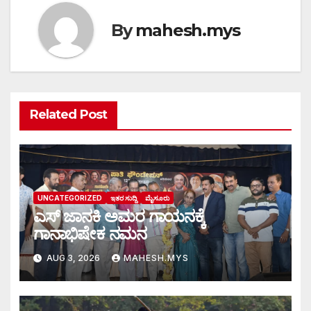
By
mahesh.mys
Related Post
UNCATEGORIZED
ಇತರ ಸುದ್ದಿ
ಮೈಸೂರು
ಎಸ್ ಜಾನಕಿ ಅಮರ ಗಾಯನಕ್ಕೆ
ಗಾನಾಭಿಷೇಕ ನಮನ
AUG 3, 2026
MAHESH.MYS