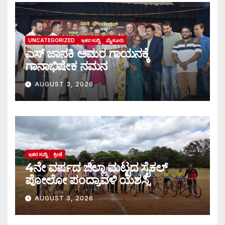
UNCATEGORIZED
ಇತರ ಸುದ್ದಿ
ಮೈಸೂರು
ಎಸ್ ಜಾನಕಿ ಅಮರ ಗಾಯನಕ್ಕೆ
ಗಾನಾಭಿಷೇಕ ನಮನ
AUGUST 3, 2026
ಇತರ ಸುದ್ದಿ
ಕ್ರೀಡೆ
4ನೇ ವರ್ಷದ ಜಿಲ್ಲಾ ಮಟ್ಟದ ಸೈಕಲ್
ಪೋಲೋ ಪಂದ್ಯಾವಳಿ ಯಶಸ್ವಿ
AUGUST 3, 2026