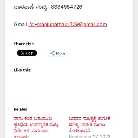
ದೂರವಾಣಿ ಸಂಖ್ಯೆ:- 8884684726
Gmail
I’d:-manjunathabr709@gmail.com
Share this:
More
Like this:
Related
ನಾನು ಕಂಡ ಬಹುಮುಖ
ಜನಪದ ಸಾಹಿತ್ಯಕ್ಕೆ ಜಾಗತಿಕ
ಪ್ರತಿಭೆಯ ಉಪನ್ಯಾಸಕ ಮತ್ತು
ಮೌಲ್ಯ : ಸಾಹಿತಿ ಮಂಜು
ನಿರ್ದೇಶಕ ನಾಗರಾಜು
ಕೋಡಿಉಗನೆ
ತಲಕಾಡು
September 27, 2022