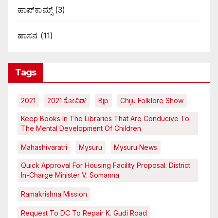
ಹಾಪ್‌ಕಾಮ್ಸ್‌
(3)
ಹಾಸನ
(11)
Tags
2021
2021 ಕೋವಿಡ್‌
Bjp
Chiju Folklore Show
Keep Books In The Libraries That Are Conducive To
The Mental Development Of Children
Mahashivaratri
Mysuru
Mysuru News
Quick Approval For Housing Facility Proposal: District
In-Charge Minister V. Somanna
Ramakrishna Mission
Request To DC To Repair K. Gudi Road