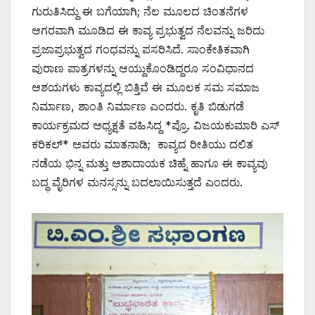
ಗುರುತಿಸಿದ್ದು ಈ ಬಗೆಯಾಗಿ; ನೆಲ ಮೂಲದ ಚಿಂತನೆಗಳ
ಆಗರವಾಗಿ ಮೂಡಿದ ಈ ಕಾವ್ಯ ಪ್ರಭುತ್ವದ ನೆಲವನ್ನು ಜರಿದು
ಪ್ರಜಾಪ್ರಭುತ್ವದ ಗಂಧವನ್ನು ಪಸರಿಸಿದೆ. ಸಾಂಕೇತಿಕವಾಗಿ
ಪುರಾಣ ಪಾತ್ರಗಳನ್ನು ಆಯ್ದುಕೊಂಡಿದ್ದರೂ ಸಂವಿಧಾನದ
ಆಶಯಗಳು ಕಾವ್ಯದಲ್ಲಿ ಬಿತ್ತಿವೆ ಈ ಮೂಲಕ ಸಮ ಸಮಾಜ
ನಿರ್ಮಾಣ, ಶಾಂತಿ ನಿರ್ಮಾಣ ಎಂದರು. ಕೃತಿ ಬಿಡುಗಡೆ
ಕಾರ್ಯಕ್ರಮದ ಅಧ್ಯಕ್ಷತೆ ವಹಿಸಿದ್ದ *ಪ್ರೊ. ವಿಜಯಕುಮಾರಿ ಎಸ್
ಕರಿಕಲ್* ಅವರು ಮಾತನಾಡಿ; ಕಾವ್ಯದ ರೀತಿಯು ದಲಿತ
ನಡೆಯ ಭಿನ್ನ ಮತ್ತು ಆಶಾದಾಯಕ ಚಿಹ್ನೆ ಹಾಗೂ ಈ ಕಾವ್ಯವು
ಬದ್ಧ ವೈರಿಗಳ ಮನಸ್ಸನ್ನು ಬದಲಾಯಿಸುತ್ತದೆ ಎಂದರು.