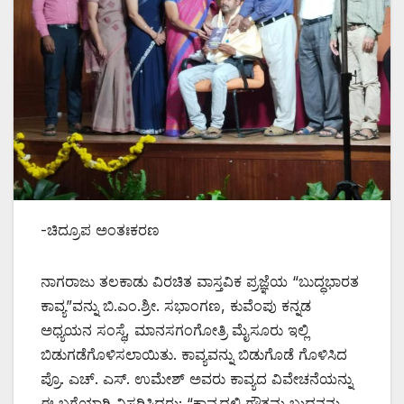
-ಚಿದ್ರೂಪ ಅಂತಃಕರಣ
ನಾಗರಾಜು ತಲಕಾಡು ವಿರಚಿತ ವಾಸ್ತವಿಕ ಪ್ರಜ್ಞೆಯ “ಬುದ್ಧಭಾರತ
ಕಾವ್ಯ”ವನ್ನು ಬಿ.ಎಂ.ಶ್ರೀ. ಸಭಾಂಗಣ, ಕುವೆಂಪು ಕನ್ನಡ
ಅಧ್ಯಯನ ಸಂಸ್ಥೆ, ಮಾನಸಗಂಗೋತ್ರಿ ಮೈಸೂರು ಇಲ್ಲಿ
ಬಿಡುಗಡೆಗೊಳಿಸಲಾಯಿತು. ಕಾವ್ಯವನ್ನು ಬಿಡುಗೊಡೆ ಗೊಳಿಸಿದ
ಪ್ರೊ. ಎಚ್. ಎಸ್. ಉಮೇಶ್ ಅವರು ಕಾವ್ಯದ ವಿವೇಚನೆಯನ್ನು
ಈ ಬಗೆಯಾಗಿ ವಿಸ್ತರಿಸಿದರು; “ಕಾವ್ಯದಲ್ಲಿ ಗೌತಮ ಬುದ್ಧನನ್ನು