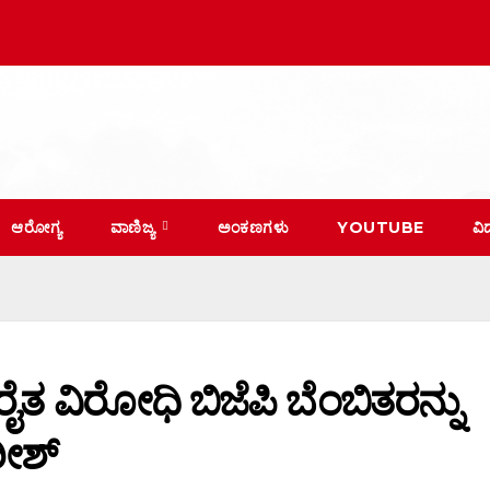
ಆರೋಗ್ಯ
ವಾಣಿಜ್ಯ
ಅಂಕಣಗಳು
YOUTUBE
ವಿ
ೈತ ವಿರೋಧಿ ಬಿಜೆಪಿ ಬೆಂಬಿತರನ್ನು
ರೀಶ್