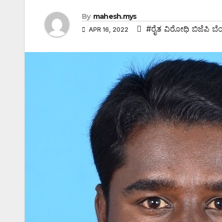
By
mahesh.mys
#ರೈತ ವಿರೋಧಿ ಬಿಜೆಪಿ ಬೆಂ
APR 16, 2022