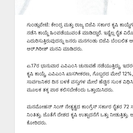
ಗುಂಡ್ಲುಪೇಟೆ: ಕೇಂದ್ರ ಮತ್ತು ರಾಜ್ಯ ಬಿಜೆಪಿ ಸರ್ಕಾರ ಕೃಷಿ ಕಾಯ್ದ
ನಡೆಸಿ ಕಾಯ್ದೆ ಹಿಂಪಡೆಯುವಂತೆ ಮಾಡಿದ್ದಾರೆ. ಇಷ್ಟೆಲ್ಲ ರೈತ
ಎದುರಿಸುತ್ತಿರುವುದನ್ನು ಜನರು ಮನಗಂಡು ಬಿಜೆಪಿ ಬೆಂಬಲಿತ ಅಭ್ಯರ
ಆರ್.ಗಿರೀಶ್ ಮನವಿ ಮಾಡಿದರು.
ಏ.17ರ ಭಾನುವಾರ ಎಪಿಎಂಸಿ ಚುನಾವಣೆ ನಡೆಯುತ್ತಿದ್ದು, ಇದರಲ
ಕೃಷಿ ಕಾಯ್ದೆ, ಎಪಿಎಂಸಿ ಖಾಸಗೀಕರಣ, ಗೊಬ್ಬರದ ಮೇಲೆ 12%
ಸಾರ್ವಜನಿಕರ ದಿನ ಬಳಕೆ ವಸ್ತುಗಳ ಮೇಲೆ ಹೆಚ್ಚಿನ ಸುಂಕ ವಿಧಿಸ
ಮೂಲಕ ತಕ್ಕ ಪಾಠ ಕಲಿಸಬೇಕೆಂದು ಒತ್ತಾಯಿಸಿದರು.
ಮನಮೋಹನ್ ಸಿಂಗ್ ನೇತೃತ್ವದ ಕಾಂಗ್ರೆಸ್ ಸರ್ಕಾರ ರೈತರ 72 ಸ
ನಿಂತಿತ್ತು. ಜೊತೆಗೆ ದೇಶದ ಕೃಷಿ ಉತ್ಪಾದನೆಗೆ ಒತ್ತು ನೀಡುತ್ತಿತ್ತ
ಕೋರಿದರು.