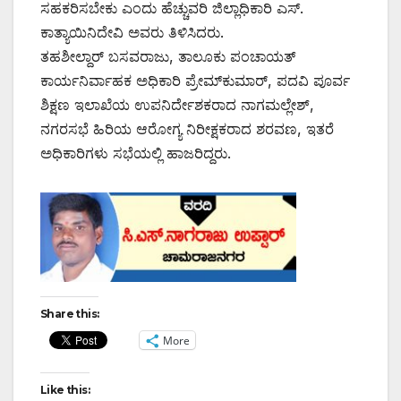
ಸಹಕರಿಸಬೇಕು ಎಂದು ಹೆಚ್ಚುವರಿ ಜಿಲ್ಲಾಧಿಕಾರಿ ಎಸ್.
ಕಾತ್ಯಾಯಿನಿದೇವಿ ಅವರು ತಿಳಿಸಿದರು.
ತಹಶೀಲ್ದಾರ್ ಬಸವರಾಜು, ತಾಲೂಕು ಪಂಚಾಯತ್
ಕಾರ್ಯನಿರ್ವಾಹಕ ಅಧಿಕಾರಿ ಪ್ರೇಮ್‌ಕುಮಾರ್, ಪದವಿ ಪೂರ್ವ
ಶಿಕ್ಷಣ ಇಲಾಖೆಯ ಉಪನಿರ್ದೇಶಕರಾದ ನಾಗಮಲ್ಲೇಶ್,
ನಗರಸಭೆ ಹಿರಿಯ ಆರೋಗ್ಯ ನಿರೀಕ್ಷಕರಾದ ಶರವಣ, ಇತರೆ
ಅಧಿಕಾರಿಗಳು ಸಭೆಯಲ್ಲಿ ಹಾಜರಿದ್ದರು.
Share this:
More
Like this: