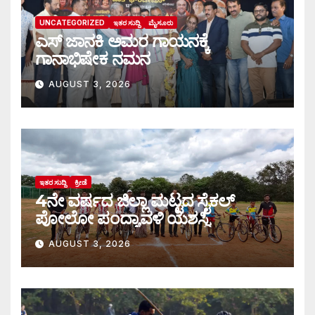
UNCATEGORIZED
ಇತರ ಸುದ್ದಿ
ಮೈಸೂರು
ಎಸ್ ಜಾನಕಿ ಅಮರ ಗಾಯನಕ್ಕೆ
ಗಾನಾಭಿಷೇಕ ನಮನ
AUGUST 3, 2026
ಇತರ ಸುದ್ದಿ
ಕ್ರೀಡೆ
4ನೇ ವರ್ಷದ ಜಿಲ್ಲಾ ಮಟ್ಟದ ಸೈಕಲ್
ಪೋಲೋ ಪಂದ್ಯಾವಳಿ ಯಶಸ್ವಿ
AUGUST 3, 2026