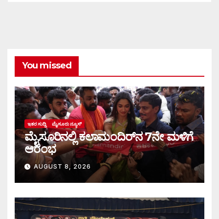
You missed
ಇತರ ಸುದ್ದಿ
ಮೈಸೂರು ನ್ಯೂಸ್
ಮೈಸೂರಿನಲ್ಲಿ ಕಲಾಮಂದಿರ್‌ನ 7ನೇ ಮಳಿಗೆ
ಆರಂಭ
AUGUST 8, 2026