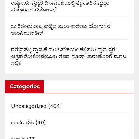
ರಾಷ್ಟ್ರೀಯ ವೈದ್ಯರ ದಿನಾಚರಣೆಯಲ್ಲಿ ಮೈಸೂರಿನ ವೈದ್ಯರ
ಮತ್ತೊಂದು ಯಶೋಗಾಥೆ
ಜು.5ರಂದು ರಾಜ್ಯಮಟ್ಟದ ಶಾಲಾ-ಕಾಲೇಜು ಯೋಗಾಸನ
ಚಾಂಪಿಯನ್‌ಶಿಪ್
ರಮ್ಮನಹಳ್ಳಿ ಗ್ರಾಮಕ್ಕೆ ಮೂಲಸೌಕರ್ಯ ಕಲ್ಪಿಸಲು ಗ್ರಾಮಸ್ಥರ
ಆಗ್ರಹಲೋಕೋಪಯೋಗಿ ಸಚಿವ ಸತೀಶ್ ಜಾರಕಿಹೊಳಿಗೆ ಮನವಿ
ಸಲ್ಲಿಕೆ
Categories
Uncategorized
(404)
ಅಂಕಣಗಳು
(40)
ಅಧ್ಯಾತ್ಮ
(23)