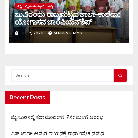
ಜಿಲ್ಲೆ
ಮೈಸೂರು ನ್ಯೂಸ್
ಸುದ್ದಿ
ಜು.5ರಂದು ರಾಜ್ಯಮಟ್ಟದ ಶಾಲಾ-ಕಾಲೇಜು
ಯೋಗಾಸನ ಚಾಂಪಿಯನ್‌ಶಿಪ್
JUL 2, 2026
MAHESH.MYS
Recent Posts
ಮೈಸೂರಿನಲ್ಲಿ ಕಲಾಮಂದಿರ್‌ನ 7ನೇ ಮಳಿಗೆ ಆರಂಭ
ಎಸ್ ಜಾನಕಿ ಅಮರ ಗಾಯನಕ್ಕೆ ಗಾನಾಭಿಷೇಕ ನಮನ