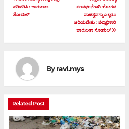
Post
ಪರಿಹರಿಸಿ : ಚಾರುಲತಾ
ಸಂವರ್ಧನೆಗಾಗಿ ಯೋಗದ
navigation
ಸೋಮಲ್
ಮಹತ್ವವನ್ನು ಎಲ್ಲರೂ
ಅರಿಯಬೇಕು : ಜಿಲ್ಲಾಧಿಕಾರಿ
ಚಾರುಲತಾ ಸೋಮಲ್
By
ravi.mys
Related Post