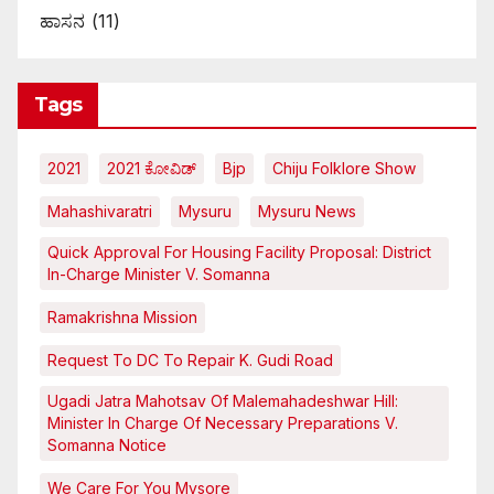
ಹಾಸನ
(11)
Tags
2021
2021 ಕೋವಿಡ್‌
Bjp
Chiju Folklore Show
Mahashivaratri
Mysuru
Mysuru News
Quick Approval For Housing Facility Proposal: District
In-Charge Minister V. Somanna
Ramakrishna Mission
Request To DC To Repair K. Gudi Road
Ugadi Jatra Mahotsav Of Malemahadeshwar Hill:
Minister In Charge Of Necessary Preparations V.
Somanna Notice
We Care For You Mysore