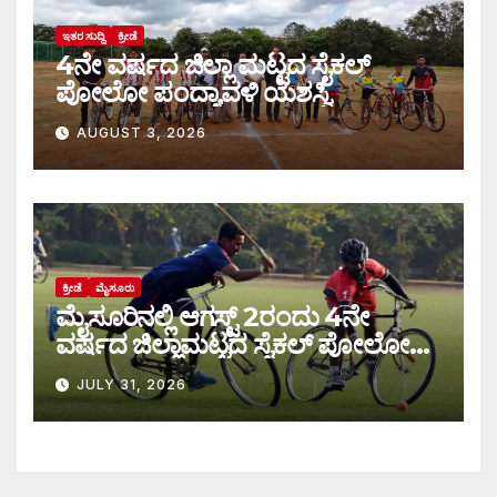
ಇತರ ಸುದ್ದಿ
ಕ್ರೀಡೆ
4ನೇ ವರ್ಷದ ಜಿಲ್ಲಾ ಮಟ್ಟದ ಸೈಕಲ್
ಪೋಲೋ ಪಂದ್ಯಾವಳಿ ಯಶಸ್ವಿ
AUGUST 3, 2026
ಕ್ರೀಡೆ
ಮೈಸೂರು
ಮೈಸೂರಿನಲ್ಲಿ ಆಗಸ್ಟ್‌ 2ರಂದು 4ನೇ
ವರ್ಷದ ಜಿಲ್ಲಾಮಟ್ಟದ ಸೈಕಲ್ ಪೋಲೋ
ಪಂದ್ಯಾವಳಿ
JULY 31, 2026