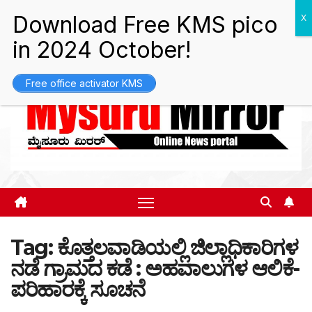
Skip
Sat. Aug 8th, 2026
5:23:13 PM
to
content
Free office activator KMS
Tag:
ಕೊತ್ತಲವಾಡಿಯಲ್ಲಿ ಜಿಲ್ಲಾಧಿಕಾರಿಗಳ
ನಡೆ ಗ್ರಾಮದ ಕಡೆ : ಅಹವಾಲುಗಳ ಆಲಿಕೆ-
ಪರಿಹಾರಕ್ಕೆ ಸೂಚನೆ