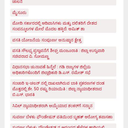
ಚಾಲನೆ
ಮೈಸೂರು
ಮೋದಿ ಸರ್ಕಾರದಲ್ಲಿ ಆದಿವಾಸಿಗಳು ಮತ್ತು ದಲಿತರಿಗೆ ದೇಶದ
ಸಂಪನ್ಮೂಲಗಳ ಮೇಲೆ ಮೊದಲ ಹಕ್ಕಿದೆ: ಅಮಿತ್ ಶಾ
ವಸತಿ ಯೋಜನೆಯ ಸಂಪೂರ್ಣ ಅನುಷ್ಠಾನ ಕ್ಷೇತ್ರ
ವಸತಿ ಸೌಲಭ್ಯ ಪ್ರಸ್ತಾವನೆಗೆ ಶೀಘ್ರ ಮಂಜೂರಾತಿ : ಜಿಲ್ಲಾ ಉಸ್ತುವಾರಿ
ಸಚಿವರಾದ ವಿ. ಸೋಮಣ್ಣ
ವಿಧಾನಸಭಾ ಚುನಾವಣೆ ಹಿನ್ನೆಲೆ : ಗಡಿ ರಾಜ್ಯಗಳ ಜಿಲ್ಲೆಯ
ಅಧಿಕಾರಿಗಳೊಂದಿಗೆ ಜಿಲ್ಲಾಧಿಕಾರಿ ಡಿ.ಎಸ್. ರಮೇಶ್ ಸಭೆ
ಸಂಚಾರಿ ಇ-ಚಲನ್ ನಲ್ಲಿ ದಾಖಲಾಗಿರುವ ಬಾಕಿ ಪ್ರಕರಣಗಳ ದಂಡ
ಮೊತ್ತದಲ್ಲಿ ಶೇ. 50 ರಷ್ಟು ರಿಯಾಯಿತಿ : ಜಿಲ್ಲಾ ನ್ಯಾಯಾಧೀಶರಾದ
ಬಿ.ಎಸ್. ಭಾರತಿ
ಸಿವಿಲ್ ನ್ಯಾಯಾಧೀಶರಾಗಿ ಆಯ್ಕೆಯಾದ ಶಂಕರ್‌ಗೆ ಸನ್ಮಾನ
ಸುವರ್ಣ ಬೆಳಕು ಫೌಂಡೇಷನ್ ವತಿಯಿಂದ ಬೃಹತ್ ಆರೋಗ್ಯ ತಪಾಸಣಾ
ಸುವರ್ಣ ಬೆಳುಕು ಫೌಂಢೇಶನ್ ನ ಆರಂಭದ ಹೆಜ್ಜೆಗಳ ಹಾದಿಯಲ್ಲಿ