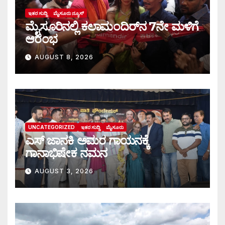
ಇತರ ಸುದ್ದಿ
ಮೈಸೂರು ನ್ಯೂಸ್
ಮೈಸೂರಿನಲ್ಲಿ ಕಲಾಮಂದಿರ್‌ನ 7ನೇ ಮಳಿಗೆ
ಆರಂಭ
AUGUST 8, 2026
UNCATEGORIZED
ಇತರ ಸುದ್ದಿ
ಮೈಸೂರು
ಎಸ್ ಜಾನಕಿ ಅಮರ ಗಾಯನಕ್ಕೆ
ಗಾನಾಭಿಷೇಕ ನಮನ
AUGUST 3, 2026