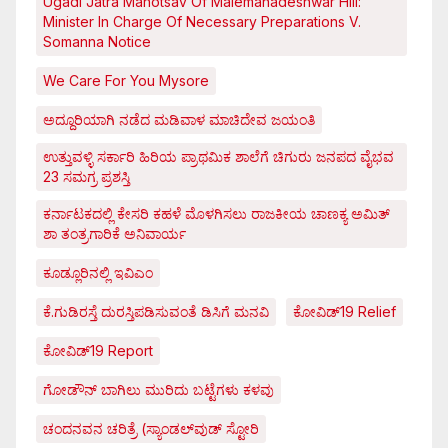
Ugadi Jatra Mahotsav Of Malemahadeshwar Hill:
Minister In Charge Of Necessary Preparations V.
Somanna Notice
We Care For You Mysore
ಅದ್ದೂರಿಯಾಗಿ ನಡೆದ ಮಡಿವಾಳ ಮಾಚಿದೇವ ಜಯಂತಿ
ಉತ್ತುವಳ್ಳಿ ಸರ್ಕಾರಿ ಹಿರಿಯ ಪ್ರಾಥಮಿಕ ಶಾಲೆಗೆ ಚಿಗುರು ಜನಪದ ವೈಭವ
23 ಸಮಗ್ರ ಪ್ರಶಸ್ತಿ
ಕರ್ನಾಟಕದಲ್ಲಿ ಕೇಸರಿ ಕಹಳೆ ಮೊಳಗಿಸಲು ರಾಜಕೀಯ ಚಾಣಕ್ಯ ಅಮಿತ್
ಶಾ ತಂತ್ರಗಾರಿಕೆ ಅನಿವಾರ್ಯ
ಕೂಡ್ಲೂರಿನಲ್ಲಿ ಇವಿಎಂ
ಕೆ.ಗುಡಿರಸ್ತೆ ದುರಸ್ತಿಪಡಿಸುವಂತೆ ಡಿಸಿಗೆ ಮನವಿ
ಕೋವಿಡ್‌19 Relief
ಕೋವಿಡ್‌19 Report
ಗೋಡೌನ್ ಬಾಗಿಲು ಮುರಿದು ಬಟ್ಟೆಗಳು ಕಳವು
ಚಂದನವನ ಚರಿತ್ರೆ (ಸ್ಯಾಂಡಲ್‌ವುಡ್ ಸ್ಟೋರಿ