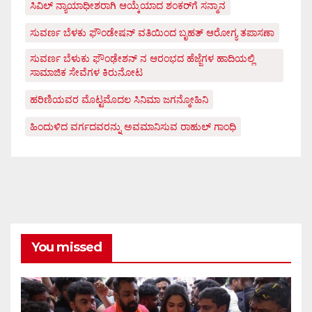
ಸಿವಿಲ್ ನ್ಯಾಯಾಧೀಶರಾಗಿ ಆಯ್ಕೆಯಾದ ಶಂಕರ್‌ಗೆ ಸನ್ಮಾನ
ಸುವರ್ಣ ಬೆಳಕು ಫೌಂಡೇಷನ್ ವತಿಯಿಂದ ಬೃಹತ್ ಆರೋಗ್ಯ ತಪಾಸಣಾ
ಸುವರ್ಣ ಬೆಳುಕು ಫೌಂಢೇಶನ್ ನ ಆರಂಭದ ಹೆಜ್ಜೆಗಳ ಹಾದಿಯಲ್ಲಿ
ಸಾಮಾಜಿಕ ಸೇವೆಗಳ ಕಿರುನೋಟ
ಹರಿಣಿಯವರ ಮೊಟ್ಟಮೊದಲ ಸಿನಿಮಾ ಜಗನ್ಮೋಹಿನಿ
ಹಿಂದುಳಿದ ವರ್ಗದವರನ್ನು ಅವಮಾನಿಸುವ ರಾಹುಲ್ ಗಾಂಧಿ
You missed