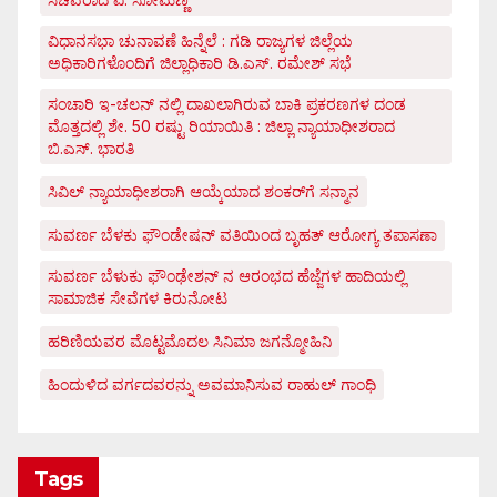
ವಿಧಾನಸಭಾ ಚುನಾವಣೆ ಹಿನ್ನೆಲೆ : ಗಡಿ ರಾಜ್ಯಗಳ ಜಿಲ್ಲೆಯ
ಅಧಿಕಾರಿಗಳೊಂದಿಗೆ ಜಿಲ್ಲಾಧಿಕಾರಿ ಡಿ.ಎಸ್. ರಮೇಶ್ ಸಭೆ
ಸಂಚಾರಿ ಇ-ಚಲನ್ ನಲ್ಲಿ ದಾಖಲಾಗಿರುವ ಬಾಕಿ ಪ್ರಕರಣಗಳ ದಂಡ
ಮೊತ್ತದಲ್ಲಿ ಶೇ. 50 ರಷ್ಟು ರಿಯಾಯಿತಿ : ಜಿಲ್ಲಾ ನ್ಯಾಯಾಧೀಶರಾದ
ಬಿ.ಎಸ್. ಭಾರತಿ
ಸಿವಿಲ್ ನ್ಯಾಯಾಧೀಶರಾಗಿ ಆಯ್ಕೆಯಾದ ಶಂಕರ್‌ಗೆ ಸನ್ಮಾನ
ಸುವರ್ಣ ಬೆಳಕು ಫೌಂಡೇಷನ್ ವತಿಯಿಂದ ಬೃಹತ್ ಆರೋಗ್ಯ ತಪಾಸಣಾ
ಸುವರ್ಣ ಬೆಳುಕು ಫೌಂಢೇಶನ್ ನ ಆರಂಭದ ಹೆಜ್ಜೆಗಳ ಹಾದಿಯಲ್ಲಿ
ಸಾಮಾಜಿಕ ಸೇವೆಗಳ ಕಿರುನೋಟ
ಹರಿಣಿಯವರ ಮೊಟ್ಟಮೊದಲ ಸಿನಿಮಾ ಜಗನ್ಮೋಹಿನಿ
ಹಿಂದುಳಿದ ವರ್ಗದವರನ್ನು ಅವಮಾನಿಸುವ ರಾಹುಲ್ ಗಾಂಧಿ
Tags