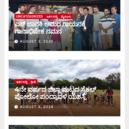
UNCATEGORIZED
ಇತರ ಸುದ್ದಿ
ಮೈಸೂರು
ಎಸ್ ಜಾನಕಿ ಅಮರ ಗಾಯನಕ್ಕೆ
ಗಾನಾಭಿಷೇಕ ನಮನ
AUGUST 3, 2026
ಇತರ ಸುದ್ದಿ
ಕ್ರೀಡೆ
4ನೇ ವರ್ಷದ ಜಿಲ್ಲಾ ಮಟ್ಟದ ಸೈಕಲ್
ಪೋಲೋ ಪಂದ್ಯಾವಳಿ ಯಶಸ್ವಿ
AUGUST 3, 2026