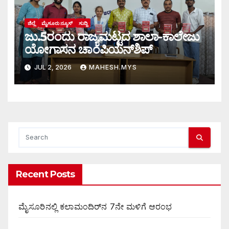
ಜಿಲ್ಲೆ
ಮೈಸೂರು ನ್ಯೂಸ್
ಸುದ್ದಿ
ಜು.5ರಂದು ರಾಜ್ಯಮಟ್ಟದ ಶಾಲಾ-ಕಾಲೇಜು
ಯೋಗಾಸನ ಚಾಂಪಿಯನ್‌ಶಿಪ್
JUL 2, 2026
MAHESH.MYS
Recent Posts
ಮೈಸೂರಿನಲ್ಲಿ ಕಲಾಮಂದಿರ್‌ನ 7ನೇ ಮಳಿಗೆ ಆರಂಭ