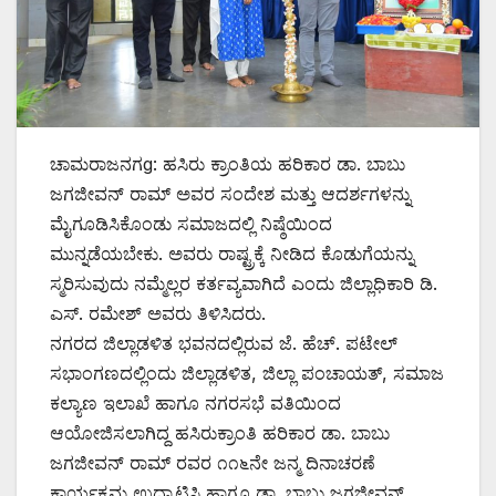
ಚಾಮರಾಜನಗg: ಹಸಿರು ಕ್ರಾಂತಿಯ ಹರಿಕಾರ ಡಾ. ಬಾಬು
ಜಗಜೀವನ್ ರಾಮ್ ಅವರ ಸಂದೇಶ ಮತ್ತು ಆದರ್ಶಗಳನ್ನು
ಮೈಗೂಡಿಸಿಕೊಂಡು ಸಮಾಜದಲ್ಲಿ ನಿಷ್ಠೆಯಿಂದ
ಮುನ್ನಡೆಯಬೇಕು. ಅವರು ರಾಷ್ಟ್ರಕ್ಕೆ ನೀಡಿದ ಕೊಡುಗೆಯನ್ನು
ಸ್ಮರಿಸುವುದು ನಮ್ಮೆಲ್ಲರ ಕರ್ತವ್ಯವಾಗಿದೆ ಎಂದು ಜಿಲ್ಲಾಧಿಕಾರಿ ಡಿ.
ಎಸ್. ರಮೇಶ್ ಅವರು ತಿಳಿಸಿದರು.
ನಗರದ ಜಿಲ್ಲಾಡಳಿತ ಭವನದಲ್ಲಿರುವ ಜೆ. ಹೆಚ್. ಪಟೇಲ್
ಸಭಾಂಗಣದಲ್ಲಿಂದು ಜಿಲ್ಲಾಡಳಿತ, ಜಿಲ್ಲಾ ಪಂಚಾಯತ್, ಸಮಾಜ
ಕಲ್ಯಾಣ ಇಲಾಖೆ ಹಾಗೂ ನಗರಸಭೆ ವತಿಯಿಂದ
ಆಯೋಜಿಸಲಾಗಿದ್ದ ಹಸಿರುಕ್ರಾಂತಿ ಹರಿಕಾರ ಡಾ. ಬಾಬು
ಜಗಜೀವನ್ ರಾಮ್ ರವರ ೧೧೬ನೇ ಜನ್ಮ ದಿನಾಚರಣೆ
ಕಾರ್ಯಕ್ರಮ ಉದ್ಘಾಟಿಸಿ ಹಾಗೂ ಡಾ. ಬಾಬು ಜಗಜೀವನ್