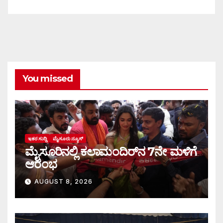
You missed
ಇತರ ಸುದ್ದಿ
ಮೈಸೂರು ನ್ಯೂಸ್
ಮೈಸೂರಿನಲ್ಲಿ ಕಲಾಮಂದಿರ್‌ನ 7ನೇ ಮಳಿಗೆ
ಆರಂಭ
AUGUST 8, 2026