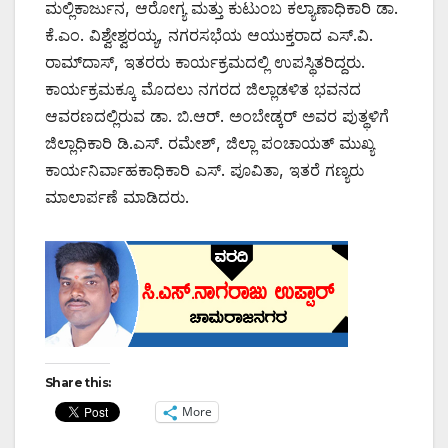
ಮಲ್ಲಿಕಾರ್ಜುನ, ಆರೋಗ್ಯ ಮತ್ತು ಕುಟುಂಬ ಕಲ್ಯಾಣಾಧಿಕಾರಿ ಡಾ.
ಕೆ.ಎಂ. ವಿಶ್ವೇಶ್ವರಯ್ಯ, ನಗರಸಭೆಯ ಆಯುಕ್ತರಾದ ಎಸ್.ವಿ.
ರಾಮ್‌ದಾಸ್, ಇತರರು ಕಾರ್ಯಕ್ರಮದಲ್ಲಿ ಉಪಸ್ಥಿತರಿದ್ದರು.
ಕಾರ್ಯಕ್ರಮಕ್ಕೂ ಮೊದಲು ನಗರದ ಜಿಲ್ಲಾಡಳಿತ ಭವನದ
ಆವರಣದಲ್ಲಿರುವ ಡಾ. ಬಿ.ಆರ್. ಅಂಬೇಡ್ಕರ್ ಅವರ ಪುತ್ಥಳಿಗೆ
ಜಿಲ್ಲಾಧಿಕಾರಿ ಡಿ.ಎಸ್. ರಮೇಶ್, ಜಿಲ್ಲಾ ಪಂಚಾಯತ್ ಮುಖ್ಯ
ಕಾರ್ಯನಿರ್ವಾಹಕಾಧಿಕಾರಿ ಎಸ್. ಪೂವಿತಾ, ಇತರೆ ಗಣ್ಯರು
ಮಾಲಾರ್ಪಣೆ ಮಾಡಿದರು.
Share this:
More