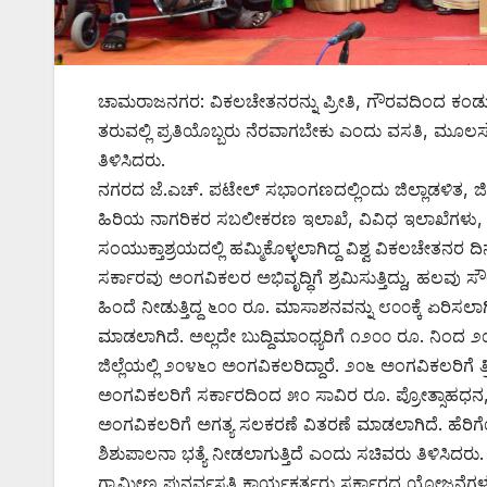
ಚಾಮರಾಜನಗರ: ವಿಕಲಚೇತನರನ್ನು ಪ್ರೀತಿ, ಗೌರವದಿಂದ ಕಂಡ
ತರುವಲ್ಲಿ ಪ್ರತಿಯೊಬ್ಬರು ನೆರವಾಗಬೇಕು ಎಂದು ವಸತಿ, ಮೂಲ
ತಿಳಿಸಿದರು.
ನಗರದ ಜೆ.ಎಚ್. ಪಟೇಲ್ ಸಭಾಂಗಣದಲ್ಲಿಂದು ಜಿಲ್ಲಾಡಳಿತ, ಜ
ಹಿರಿಯ ನಾಗರಿಕರ ಸಬಲೀಕರಣ ಇಲಾಖೆ, ವಿವಿಧ ಇಲಾಖೆಗಳು, ಜಿಲ
ಸಂಯುಕ್ತಾಶ್ರಯದಲ್ಲಿ ಹಮ್ಮಿಕೊಳ್ಳಲಾಗಿದ್ದ ವಿಶ್ವ ವಿಕಲಚೇತನ
ಸರ್ಕಾರವು ಅಂಗವಿಕಲರ ಅಭಿವೃದ್ಧಿಗೆ ಶ್ರಮಿಸುತ್ತಿದ್ದು, ಹಲವು ಸ
ಹಿಂದೆ ನೀಡುತ್ತಿದ್ದ ೬೦೦ ರೂ. ಮಾಸಾಶನವನ್ನು ೮೦೦ಕ್ಕೆ ಏರಿಸ
ಮಾಡಲಾಗಿದೆ. ಅಲ್ಲದೇ ಬುದ್ದಿಮಾಂಧ್ಯರಿಗೆ ೧೨೦೦ ರೂ. ನಿಂದ ೨೦
ಜಿಲ್ಲೆಯಲ್ಲಿ ೨೦೪೬೦ ಅಂಗವಿಕಲರಿದ್ದಾರೆ. ೨೦೬ ಅಂಗವಿಕಲರಿಗೆ
ಅಂಗವಿಕಲರಿಗೆ ಸರ್ಕಾರದಿಂದ ೫೦ ಸಾವಿರ ರೂ. ಪ್ರೋತ್ಸಾಹಧನ, ಲ್
ಅಂಗವಿಕಲರಿಗೆ ಅಗತ್ಯ ಸಲಕರಣೆ ವಿತರಣೆ ಮಾಡಲಾಗಿದೆ. ಹೆರಿಗೆಯ
ಶಿಶುಪಾಲನಾ ಭತ್ಯೆ ನೀಡಲಾಗುತ್ತಿದೆ ಎಂದು ಸಚಿವರು ತಿಳಿಸಿದರು.
ಗ್ರಾಮೀಣ ಪುನರ್ವಸತಿ ಕಾರ್ಯಕರ್ತರು ಸರ್ಕಾರದ ಯೋಜನೆಗಳ ಕುರ