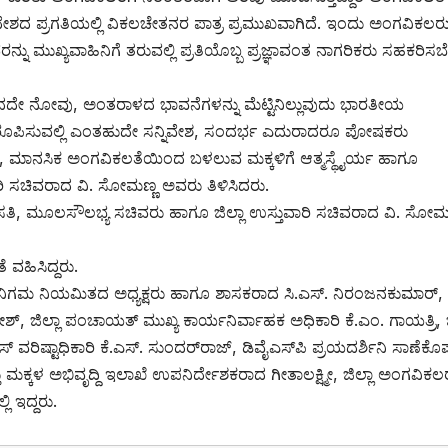
ೇಶದ ಪ್ರಗತಿಯಲ್ಲಿ ವಿಕಲಚೇತನರ ಪಾತ್ರ ಪ್ರಮುಖವಾಗಿದೆ. ಇಂದು ಅಂಗವಿಕಲರ
ರನ್ನು ಮುಖ್ಯವಾಹಿನಿಗೆ ತರುವಲ್ಲಿ ಪ್ರತಿಯೊಬ್ಬ ಪ್ರಜ್ಞಾವಂತ ನಾಗರಿಕರು ಸಹಕರಿಸಬ
ದೇ ನೋವು, ಅಂತರಾಳದ ಭಾವನೆಗಳನ್ನು ಮೆಟ್ಟಿನಿಲ್ಲುವುದು ಭಾರತೀಯ
ಿ ರೂಪಿಸುವಲ್ಲಿ ಎಂತಹುದೇ ಸನ್ನಿವೇಶ, ಸಂದರ್ಭ ಎದುರಾದರೂ ಪೋಷಕರು
ಹಿಕ, ಮಾನಸಿಕ ಅಂಗವಿಕಲತೆಯಿಂದ ಬಳಲುವ ಮಕ್ಕಳಿಗೆ ಆತ್ಮಸ್ಥೈರ್ಯ ಹಾಗೂ
ರಿ ಸಚಿವರಾದ ವಿ. ಸೋಮಣ್ಣ ಅವರು ತಿಳಿಸಿದರು.
ು ವಸತಿ, ಮೂಲಸೌಲಭ್ಯ ಸಚಿವರು ಹಾಗೂ ಜಿಲ್ಲಾ ಉಸ್ತುವಾರಿ ಸಚಿವರಾದ ವಿ. ಸೋಮ
ೆ ವಹಿಸಿದ್ದರು.
ೆ ನಿಗಮ ನಿಯಮಿತದ ಅಧ್ಯಕ್ಷರು ಹಾಗೂ ಶಾಸಕರಾದ ಸಿ.ಎಸ್. ನಿರಂಜನಕುಮಾರ್,
ೇಶ್, ಜಿಲ್ಲಾ ಪಂಚಾಯತ್ ಮುಖ್ಯ ಕಾರ್ಯನಿರ್ವಾಹಕ ಅಧಿಕಾರಿ ಕೆ.ಎಂ. ಗಾಯತ್ರಿ, ಜ
್ ವರಿಷ್ಟಾಧಿಕಾರಿ ಕೆ.ಎಸ್. ಸುಂದರ್‌ರಾಜ್, ಡಿವೈಎಸ್‌ಪಿ ಪ್ರಯದರ್ಶಿನಿ ಸಾಣೆಕೊಪ್
ಮಕ್ಕಳ ಅಭಿವೃದ್ದಿ ಇಲಾಖೆ ಉಪನಿರ್ದೇಶಕರಾದ ಗೀತಾಲಕ್ಷ್ಮೀ, ಜಿಲ್ಲಾ ಅಂಗವಿಕಲ
ಿ ಇದ್ದರು.