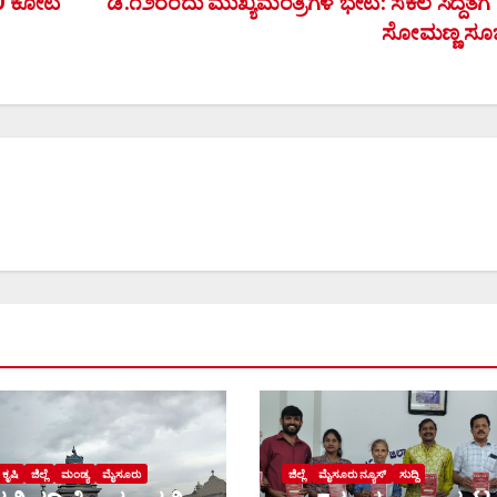
10 ಕೋಟಿ
ಡಿ.೧೨ರಂದು ಮುಖ್ಯಮಂತ್ರಿಗಳ ಭೇಟಿ: ಸಕಲ ಸಿದ್ದತೆಗೆ
ಸೋಮಣ್ಣ ಸೂ
ಕೃಷಿ
ಜಿಲ್ಲೆ
ಮಂಡ್ಯ
ಮೈಸೂರು
ಜಿಲ್ಲೆ
ಮೈಸೂರು ನ್ಯೂಸ್
ಸುದ್ದಿ