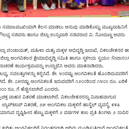
ು ಸಮಾಜಮುಖಿಯಾಗಿ ಕೆಲಸ ಮಾಡಲು ಅನುವು ಮಾಡಿಕೊಟ್ಟು ಮುಖ್ಯವಾಹಿನಿಗೆ
ಸೌಲಭ್ಯ ಸಚಿವರು ಹಾಗೂ ಜಿಲ್ಲಾ ಉಸ್ತುವಾರಿ ಸಚಿವರಾದ ವಿ. ಸೋಮಣ್ಣ ಅವರು
ಿಲ್ಲಾ ಪಂಚಾಯತ್, ಮಹಿಳಾ ಮತ್ತು ಮಕ್ಕಳ ಅಭಿವೃದ್ದಿ ಇಲಾಖೆ, ವಿಕಲಚೇತನರ 
್ಲಾ ಅಂಗವಿಕಲರ ಕ್ಷೇಮಾಭಿವೃದ್ದಿ ಸಮಿತಿ ಹಾಗೂ ಸ್ಥಳೀಯ ಸ್ವಯಂ ಸೇವಾಸಂಸ್
ರ ದಿನಾಚರಣೆ ಕಾರ್ಯಕ್ರಮವನ್ನು ಉದ್ಘಾಟಿಸಿ ಅವರು ಮಾತನಾಡಿದರು.
ೌಲಭ್ಯ, ಸವಲತ್ತುಗಳನ್ನು ಕಲ್ಪಿಸಿದೆ. ಶೇ. ೪೦ರಷ್ಟು ಅಂಗವಿಕಲತೆ ಹೊಂದಿರುವವರಿಗ
ಲಾಗಿದೆ. ಶೇ. ೭೫ರಷ್ಟು ಅಂಗವಿಕಲತೆ ಇರುವವರಿಗೆ ೧೨೦೦ರಿಂದ ೧೪೦೦ ರೂ. ಏರಿಕೆ
೦೦ ರೂ. ಗೆ ಹೆಚ್ಚಿಸಲಾಗಿದೆ ಎಂದರು.
 ತ್ರಿಚಕ್ರ ವಾಹನ ವಿತರಣೆ ಮಾಡಲಾಗಿದೆ. ವಿಕಲಚೇತನರನ್ನು ವಿವಾಹವಾಗುವ
ಯಾಪ್‌ಟಾಪ್ ವಿತರಣೆ, ೨೫ ಅಂಗವಿಕಲ ಮಕ್ಕಳಿಗೆ ಹಾಸ್ಟೆಲ್ ವ್ಯವಸ್ಥೆ, ೯೯೩
ಾಗುವ ದೃಷ್ಟಿಹೀನ ಹೆಣ್ಣು ಮಕ್ಕಳಿಗೆ ೨ ವರ್ಷಗಳ ಕಾಲ ಪ್ರತಿ ತಿಂಗಳು ೨ ಸಾವಿರ
ಿತು ಅಂಗವಿಕಲರಿಗೆ ನಿರಂತರವಾಗಿ ಅರಿವು ಮೂಡಿಸುತ್ತಿದ್ದಾರೆ ಅಂಗವಿಕಲತೆ ಪ್