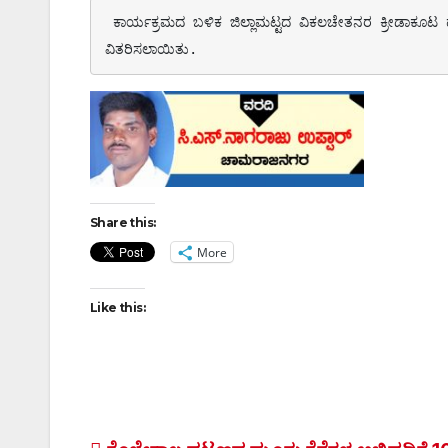
 ಕಾರ್ಯಕ್ರಮದ ಬಳಿಕ ಜಿಲ್ಲಾಮಟ್ಟದ ವಿಕಲಚೇತನರ ಕ್ರೀಡಾಕೂಟ ಹಾಗೂ ಸಾಂಸ್ಕೃತಿಕ ಸ್ಪರ್ಧೆಗಳಲ್ಲಿ ವಿಜೇತರಾದವರಿಗೆ ಪ್ರಮಾಣಪತ್ರ ಹಾಗೂ ಬಹುಮಾನ 
ವಿತರಿಸಲಾಯಿತು.
Share this:
More
Like this: