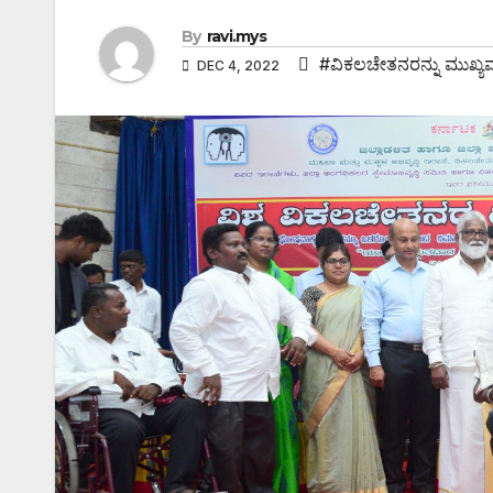
By
ravi.mys
#ವಿಕಲಚೇತನರನ್ನು ಮುಖ್ಯವ
DEC 4, 2022