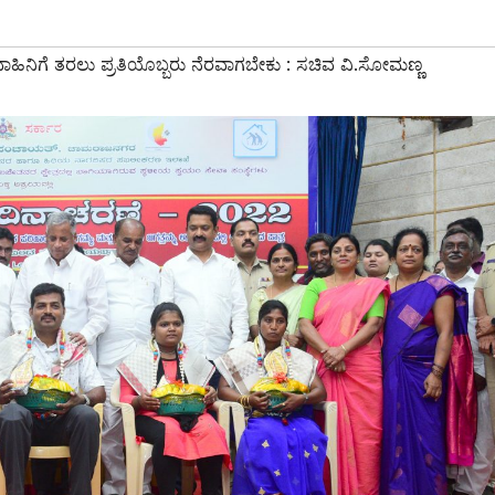
ಾಹಿನಿಗೆ ತರಲು ಪ್ರತಿಯೊಬ್ಬರು ನೆರವಾಗಬೇಕು : ಸಚಿವ ವಿ.ಸೋಮಣ್ಣ