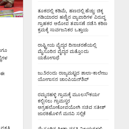
ತೂಕದಲ್ಲಿ ಕಡಿಮೆ, ಹಣದಲ್ಲಿ ಹೆಚ್ಚು: ಚಿಕ್ಕ
ಗಡಿಯಾರದ ಹಣ್ಣಿನ ವ್ಯಾಪಾರಿಗಳ ವಿರುದ್ಧ
ಗ್ರಾಹಕರ ಆರೋಪ ತಪಾಸಣೆ ನಡೆಸಿ ಕಠಿಣ
ಕ್ರಮಕ್ಕೆ ಸಾರ್ವಜನಿಕರ ಒತ್ತಾಯ
ರಾಷ್ಟ್ರೀಯ ವೈದ್ಯರ ದಿನಾಚರಣೆಯಲ್ಲಿ
ಹಾಗೂ
ಮೈಸೂರಿನ ವೈದ್ಯರ ಮತ್ತೊಂದು
ಯಶೋಗಾಥೆ
ಥೆಗಳ
ಜು.5ರಂದು ರಾಜ್ಯಮಟ್ಟದ ಶಾಲಾ-ಕಾಲೇಜು
ೆ ಈ
ಯೋಗಾಸನ ಚಾಂಪಿಯನ್‌ಶಿಪ್
ರಮ್ಮನಹಳ್ಳಿ ಗ್ರಾಮಕ್ಕೆ ಮೂಲಸೌಕರ್ಯ
ಕಲ್ಪಿಸಲು ಗ್ರಾಮಸ್ಥರ
ಆಗ್ರಹಲೋಕೋಪಯೋಗಿ ಸಚಿವ ಸತೀಶ್
ಜಾರಕಿಹೊಳಿಗೆ ಮನವಿ ಸಲ್ಲಿಕೆ
ರಕೃತಿ
ಮೈಸೂರಿನ ಕ್ರೀಡಾ ವಸತಿ ನಿಲಯಗಳಲ್ಲಿ