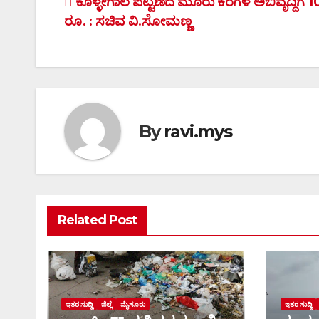
Post
ಕೊಳ್ಳೇಗಾಲ ಪಟ್ಟಣದ ಮೂರು ಕೆರೆಗಳ ಅಬಿವೃದ್ದಿಗೆ 
ರೂ. : ಸಚಿವ ವಿ.ಸೋಮಣ್ಣ
navigation
By
ravi.mys
Related Post
ಇತರ ಸುದ್ದಿ
ಜಿಲ್ಲೆ
ಮೈಸೂರು
ಇತರ ಸುದ್ದಿ