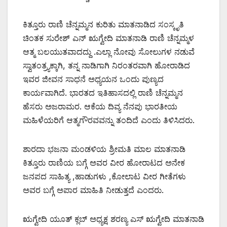
ಕಿತ್ತೂರು ರಾಣಿ ಚೆನ್ನಮ್ಮನ ಕುರಿತು ಮಾತನಾಡಿದ ಸಂಸ್ಕೃತಿ
ಚಿಂತಕ ಸುರೇಶ್ ಎನ್ ಋಗ್ವೇದಿ ಮಾತನಾಡಿ ರಾಣಿ ಚೆನ್ನಮ್ಮಳ
ಆತ್ಮ ಬಲಯುತವಾದದ್ದು .ಎಲ್ಲಾ ನೋವು ಸೋಲುಗಳ ನಡುವೆ
ಸ್ವಾತಂತ್ರ್ಯಕ್ಕಾಗಿ, ತನ್ನ ನಾಡಿಗಾಗಿ ನಿರಂತರವಾಗಿ ಹೋರಾಡಿದ
ಇವರ ಜೀವನ ಸಾಧನೆ ಅಧ್ಯಯನ ಒಂದು ಪುಣ್ಯದ
ಕಾರ್ಯವಾಗಿದೆ. ಭಾರತದ ಇತಿಹಾಸದಲ್ಲಿ ರಾಣಿ ಚೆನ್ನಮ್ಮನ
ಹೆಸರು ಅಜರಾಮರ. ಆಕೆಯ ದಿವ್ಯ ನೆನಪು ಭಾರತೀಯ
ಮಹಿಳೆಯರಿಗೆ ಆತ್ಮಗೌರವವನ್ನು ತಂದಿದೆ ಎಂದು ತಿಳಿಸಿದರು.
ಶಾರದಾ ಭಜನಾ ಮಂಡಳಿಯ ಶ್ರೀಮತಿ ಮಾಲ ಮಾತನಾಡಿ
ಕಿತ್ತೂರು ರಾಣಿಯ ಬಗ್ಗೆ ಅವರ ವೀರ ಹೋರಾಟದ ಅನೇಕ
ಜನಪದ ಸಾಹಿತ್ಯ ,ಹಾಡುಗಳು ,ಕೋಲಾಟ ವೀರ ಗೀತೆಗಳು
ಅವರ ಬಗ್ಗೆ ಅಪಾರ ಮಾಹಿತಿ ನೀಡುತ್ತದೆ ಎಂದರು.
ಋಗ್ವೇದಿ ಯೂತ್ ಕ್ಲಬ್ ಅಧ್ಯಕ್ಷ ಶರಣ್ಯ ಎಸ್ ಋಗ್ವೇದಿ ಮಾತನಾಡಿ