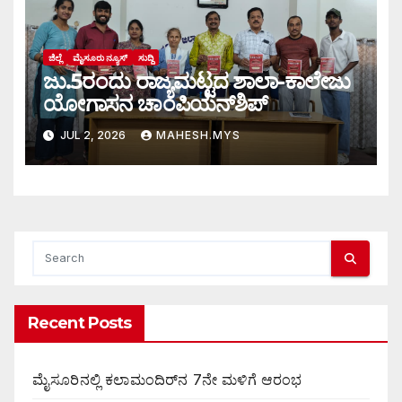
ಜಿಲ್ಲೆ
ಮೈಸೂರು ನ್ಯೂಸ್
ಸುದ್ದಿ
ಜು.5ರಂದು ರಾಜ್ಯಮಟ್ಟದ ಶಾಲಾ-ಕಾಲೇಜು
ಯೋಗಾಸನ ಚಾಂಪಿಯನ್‌ಶಿಪ್
JUL 2, 2026
MAHESH.MYS
Recent Posts
ಮೈಸೂರಿನಲ್ಲಿ ಕಲಾಮಂದಿರ್‌ನ 7ನೇ ಮಳಿಗೆ ಆರಂಭ