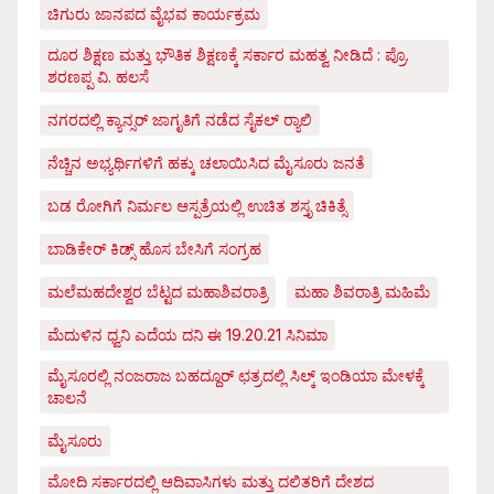
ಚಿಗುರು ಜಾನಪದ ವೈಭವ ಕಾರ್ಯಕ್ರಮ
ದೂರ ಶಿಕ್ಷಣ ಮತ್ತು ಭೌತಿಕ ಶಿಕ್ಷಣಕ್ಕೆ ಸರ್ಕಾರ ಮಹತ್ವ ನೀಡಿದೆ : ಪ್ರೊ.
ಶರಣಪ್ಪ ವಿ. ಹಲಸೆ
ನಗರದಲ್ಲಿ ಕ್ಯಾನ್ಸರ್ ಜಾಗೃತಿಗೆ ನಡೆದ ಸೈಕಲ್ ರ್‍ಯಾಲಿ
ನೆಚ್ಚಿನ ಅಭ್ಯರ್ಥಿಗಳಿಗೆ ಹಕ್ಕು ಚಲಾಯಿಸಿದ ಮೈಸೂರು ಜನತೆ
ಬಡ ರೋಗಿಗೆ ನಿರ್ಮಲ ಆಸ್ಪತ್ರೆಯಲ್ಲಿ ಉಚಿತ ಶಸ್ತೃ ಚಿಕಿತ್ಸೆ
ಬಾಡಿಕೇರ್ ಕಿಡ್ಸ್ ಹೊಸ ಬೇಸಿಗೆ ಸಂಗ್ರಹ
ಮಲೆಮಹದೇಶ್ವರ ಬೆಟ್ಟದ ಮಹಾಶಿವರಾತ್ರಿ
ಮಹಾ ಶಿವರಾತ್ರಿ ಮಹಿಮೆ
ಮೆದುಳಿನ ಧ್ವನಿ ಎದೆಯ ದನಿ ಈ 19.20.21 ಸಿನಿಮಾ
ಮೈಸೂರಲ್ಲಿ ನಂಜರಾಜ ಬಹದ್ದೂರ್ ಛತ್ರದಲ್ಲಿ ಸಿಲ್ಕ್ ಇಂಡಿಯಾ ಮೇಳಕ್ಕೆ
ಚಾಲನೆ
ಮೈಸೂರು
ಮೋದಿ ಸರ್ಕಾರದಲ್ಲಿ ಆದಿವಾಸಿಗಳು ಮತ್ತು ದಲಿತರಿಗೆ ದೇಶದ