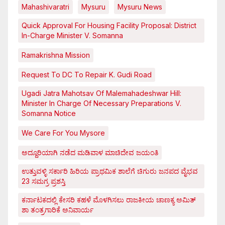
Mahashivaratri
Mysuru
Mysuru News
Quick Approval For Housing Facility Proposal: District
In-Charge Minister V. Somanna
Ramakrishna Mission
Request To DC To Repair K. Gudi Road
Ugadi Jatra Mahotsav Of Malemahadeshwar Hill:
Minister In Charge Of Necessary Preparations V.
Somanna Notice
We Care For You Mysore
ಅದ್ದೂರಿಯಾಗಿ ನಡೆದ ಮಡಿವಾಳ ಮಾಚಿದೇವ ಜಯಂತಿ
ಉತ್ತುವಳ್ಳಿ ಸರ್ಕಾರಿ ಹಿರಿಯ ಪ್ರಾಥಮಿಕ ಶಾಲೆಗೆ ಚಿಗುರು ಜನಪದ ವೈಭವ
23 ಸಮಗ್ರ ಪ್ರಶಸ್ತಿ
ಕರ್ನಾಟಕದಲ್ಲಿ ಕೇಸರಿ ಕಹಳೆ ಮೊಳಗಿಸಲು ರಾಜಕೀಯ ಚಾಣಕ್ಯ ಅಮಿತ್
ಶಾ ತಂತ್ರಗಾರಿಕೆ ಅನಿವಾರ್ಯ