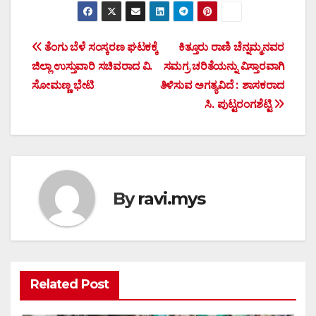
Post
ತೆಂಗು ಬೆಳೆ ಸಂಸ್ಕರಣ ಘಟಕಕ್ಕೆ
ಕಿತ್ತೂರು ರಾಣಿ ಚೆನ್ನಮ್ಮನವರ
ಜಿಲ್ಲಾ ಉಸ್ತುವಾರಿ ಸಚಿವರಾದ ವಿ.
ಸಮಗ್ರ ಚರಿತೆಯನ್ನು ವಿಸ್ತಾರವಾಗಿ
navigation
ಸೋಮಣ್ಣ ಭೇಟಿ
ತಿಳಿಸುವ ಅಗತ್ಯವಿದೆ : ಶಾಸಕರಾದ
ಸಿ. ಪುಟ್ಟರಂಗಶೆಟ್ಟಿ
By
ravi.mys
Related Post