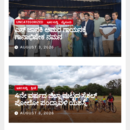
UNCATEGORIZED
ಇತರ ಸುದ್ದಿ
ಮೈಸೂರು
ಎಸ್ ಜಾನಕಿ ಅಮರ ಗಾಯನಕ್ಕೆ
ಗಾನಾಭಿಷೇಕ ನಮನ
AUGUST 3, 2026
ಇತರ ಸುದ್ದಿ
ಕ್ರೀಡೆ
4ನೇ ವರ್ಷದ ಜಿಲ್ಲಾ ಮಟ್ಟದ ಸೈಕಲ್
ಪೋಲೋ ಪಂದ್ಯಾವಳಿ ಯಶಸ್ವಿ
AUGUST 3, 2026