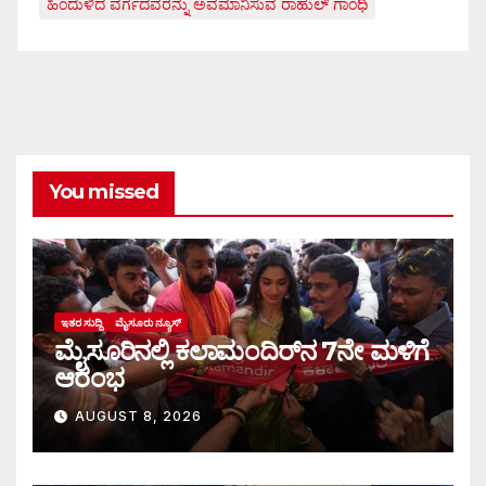
ಹಿಂದುಳಿದ ವರ್ಗದವರನ್ನು ಅವಮಾನಿಸುವ ರಾಹುಲ್ ಗಾಂಧಿ
You missed
ಇತರ ಸುದ್ದಿ
ಮೈಸೂರು ನ್ಯೂಸ್
ಮೈಸೂರಿನಲ್ಲಿ ಕಲಾಮಂದಿರ್‌ನ 7ನೇ ಮಳಿಗೆ
ಆರಂಭ
AUGUST 8, 2026