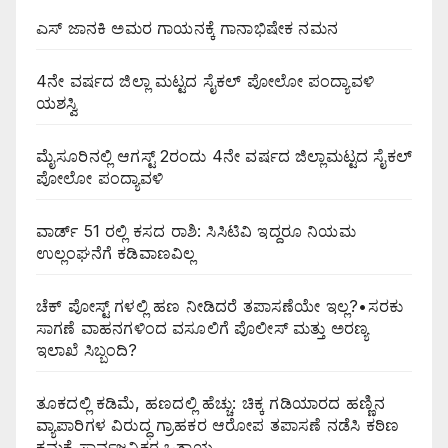
ಎಸ್ ಜಾನಕಿ ಅಮರ ಗಾಯನಕ್ಕೆ ಗಾನಾಭಿಷೇಕ ನಮನ
4ನೇ ವರ್ಷದ ಜಿಲ್ಲಾ ಮಟ್ಟದ ಸೈಕಲ್ ಪೋಲೋ ಪಂದ್ಯಾವಳಿ
ಯಶಸ್ವಿ
ಮೈಸೂರಿನಲ್ಲಿ ಆಗಸ್ಟ್‌ 2ರಂದು 4ನೇ ವರ್ಷದ ಜಿಲ್ಲಾಮಟ್ಟದ ಸೈಕಲ್
ಪೋಲೋ ಪಂದ್ಯಾವಳಿ
ವಾರ್ಡ್ 51 ರಲ್ಲಿ ಕಸದ ರಾಶಿ: ಸಿಸಿಟಿವಿ ಇದ್ದರೂ ನಿಯಮ
ಉಲ್ಲಂಘನೆಗೆ ಕಡಿವಾಣವಿಲ್ಲ
ಚೆಕ್ ಪೋಸ್ಟ್ ಗಳಲ್ಲಿ ಹಣ ನೀಡಿದರೆ ತಪಾಸಣೆಯೇ ಇಲ್ಲ?•ಸರಕು
ಸಾಗಣೆ ವಾಹನಗಳಿಂದ ವಸೂಲಿಗೆ ಪೊಲೀಸ್ ಮತ್ತು ಅರಣ್ಯ
ಇಲಾಖೆ ಸಿಬ್ಬಂದಿ?
ತೂಕದಲ್ಲಿ ಕಡಿಮೆ, ಹಣದಲ್ಲಿ ಹೆಚ್ಚು: ಚಿಕ್ಕ ಗಡಿಯಾರದ ಹಣ್ಣಿನ
ವ್ಯಾಪಾರಿಗಳ ವಿರುದ್ಧ ಗ್ರಾಹಕರ ಆರೋಪ ತಪಾಸಣೆ ನಡೆಸಿ ಕಠಿಣ
ಕ್ರಮಕ್ಕೆ ಸಾರ್ವಜನಿಕರ ಒತ್ತಾಯ