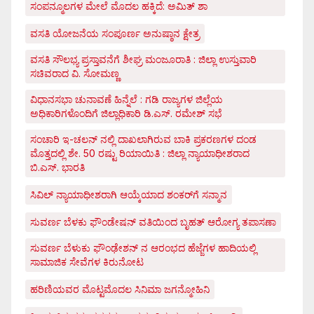
ಸಂಪನ್ಮೂಲಗಳ ಮೇಲೆ ಮೊದಲ ಹಕ್ಕಿದೆ: ಅಮಿತ್ ಶಾ
ವಸತಿ ಯೋಜನೆಯ ಸಂಪೂರ್ಣ ಅನುಷ್ಠಾನ ಕ್ಷೇತ್ರ
ವಸತಿ ಸೌಲಭ್ಯ ಪ್ರಸ್ತಾವನೆಗೆ ಶೀಘ್ರ ಮಂಜೂರಾತಿ : ಜಿಲ್ಲಾ ಉಸ್ತುವಾರಿ
ಸಚಿವರಾದ ವಿ. ಸೋಮಣ್ಣ
ವಿಧಾನಸಭಾ ಚುನಾವಣೆ ಹಿನ್ನೆಲೆ : ಗಡಿ ರಾಜ್ಯಗಳ ಜಿಲ್ಲೆಯ
ಅಧಿಕಾರಿಗಳೊಂದಿಗೆ ಜಿಲ್ಲಾಧಿಕಾರಿ ಡಿ.ಎಸ್. ರಮೇಶ್ ಸಭೆ
ಸಂಚಾರಿ ಇ-ಚಲನ್ ನಲ್ಲಿ ದಾಖಲಾಗಿರುವ ಬಾಕಿ ಪ್ರಕರಣಗಳ ದಂಡ
ಮೊತ್ತದಲ್ಲಿ ಶೇ. 50 ರಷ್ಟು ರಿಯಾಯಿತಿ : ಜಿಲ್ಲಾ ನ್ಯಾಯಾಧೀಶರಾದ
ಬಿ.ಎಸ್. ಭಾರತಿ
ಸಿವಿಲ್ ನ್ಯಾಯಾಧೀಶರಾಗಿ ಆಯ್ಕೆಯಾದ ಶಂಕರ್‌ಗೆ ಸನ್ಮಾನ
ಸುವರ್ಣ ಬೆಳಕು ಫೌಂಡೇಷನ್ ವತಿಯಿಂದ ಬೃಹತ್ ಆರೋಗ್ಯ ತಪಾಸಣಾ
ಸುವರ್ಣ ಬೆಳುಕು ಫೌಂಢೇಶನ್ ನ ಆರಂಭದ ಹೆಜ್ಜೆಗಳ ಹಾದಿಯಲ್ಲಿ
ಸಾಮಾಜಿಕ ಸೇವೆಗಳ ಕಿರುನೋಟ
ಹರಿಣಿಯವರ ಮೊಟ್ಟಮೊದಲ ಸಿನಿಮಾ ಜಗನ್ಮೋಹಿನಿ