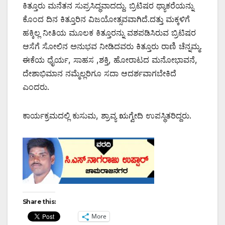
ಕಿತ್ತೂರು ಮನೆತನ ಸುಪ್ರಸಿದ್ಧವಾದದ್ದು. ಬ್ರಿಟಿಷರ ಥ್ಯಾಕರೆಯನ್ನು
ಕೊಂದ ದಿನ ಕಿತ್ತೂರಿನ ವಿಜಯೋತ್ಸವವಾಗಿದೆ.ದತ್ತು ಮಕ್ಕಳಿಗೆ
ಹಕ್ಕಿಲ್ಲ ನೀತಿಯ ಮೂಲಕ ಕಿತ್ತೂರನ್ನು ವಶಪಡಿಸಿರುವ ಬ್ರಿಟಿಷರ
ಆಸೆಗೆ ಸೋಲಿನ ಅನುಭವ ನೀಡಿದವರು ಕಿತ್ತೂರು ರಾಣಿ ಚೆನ್ನಮ್ಮ.
ಈಕೆಯ ಧೈರ್ಯ, ಸಾಹಸ ,ಶಕ್ತಿ, ಹೋರಾಟದ ಮನೋಭಾವನೆ,
ದೇಶಾಭಿಮಾನ ನಮ್ಮೆಲ್ಲರಿಗೂ ಸದಾ ಆದರ್ಶವಾಗಬೇಕಿದೆ
ಎಂದರು.
ಕಾರ್ಯಕ್ರಮದಲ್ಲಿ ಕುಸುಮ, ಶ್ರಾವ್ಯ ಋಗ್ವೇದಿ ಉಪಸ್ಥಿತರಿದ್ದರು.
Share this:
More