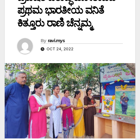
ಪ್ರಥಮ ಭಾರತೀಯ ವನಿತೆ
ಕಿತ್ತೂರು ರಾಣಿ ಚೆನ್ನಮ್ಮ
By
ravi.mys
OCT 24, 2022