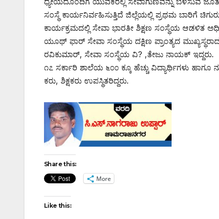
ಧ್ಯೇಯದೊಂದಿಗೆ ಯುವಕರಲ್ಲಿ ಸೇವಾಗುಣವನ್ನು ಬೆಳೆಸುವ ಜೊತೆ
ಸಂಸ್ಥೆ ಕಾರ್ಯನಿರ್ವಹಿಸುತ್ತಿದೆ ಜಿಲ್ಲೆಯಲ್ಲಿ ಪ್ರಥಮ ಬಾರಿಗೆ ಚ
ಕಾರ್ಯಕ್ರಮದಲ್ಲಿ ಸೇವಾ ಭಾರತೀ ಶಿಕ್ಷಣ ಸಂಸ್ಥೆಯ ಆಡಳಿತ ಅಧ
ಯೂಥ್ ಫಾರ್ ಸೇವಾ ಸಂಸ್ಥೆಯ ದಕ್ಷಿಣ ಪ್ರಾಂತ್ಯದ ಮುಖ್ಯಸ್ಥರ
ರವಿಕುಮಾರ್, ಸೇವಾ ಸಂಸ್ಥೆಯ ವಿ? ,ತೇಜು ನಾಯಕ್ ಇದ್ದರು.
೧೭ ಸರ್ಕಾರಿ ಶಾಲೆಯ ೬೦೦ ಕ್ಕೂ ಹೆಚ್ಚು ವಿದ್ಯಾರ್ಥಿಗಳು ಹ
ಕರು, ಶಿಕ್ಷಕರು ಉಪಸ್ಥಿತರಿದ್ದರು.
Share this:
More
Like this: