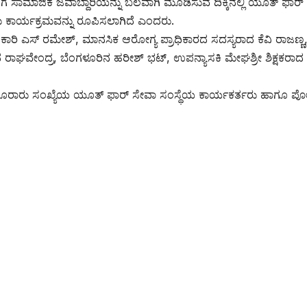
ಗೆ ಸಾಮಾಜಿಕ ಜವಾಬ್ದಾರಿಯನ್ನು ಬಲವಾಗಿ ಮೂಡಿಸುವ ದಿಕ್ಕಿನಲ್ಲಿ ಯೂತ್ ಫಾರ್
ಿಗುರು ಕಾರ್ಯಕ್ರಮವನ್ನು ರೂಪಿಸಲಾಗಿದೆ ಎಂದರು.
ಿಕಾರಿ ಎಸ್ ರಮೇಶ್, ಮಾನಸಿಕ ಆರೋಗ್ಯ ಪ್ರಾಧಿಕಾರದ ಸದಸ್ಯರಾದ ಕೆವಿ ರಾಜಣ್ಣ
ಾದ ರಾಘವೇಂದ್ರ, ಬೆಂಗಳೂರಿನ ಹರೀಶ್ ಭಟ್, ಉಪನ್ಯಾಸಕಿ ಮೇಘಶ್ರೀ ಶಿಕ್ಷಕರಾದ
ಾಗೂ ನೂರಾರು ಸಂಖ್ಯೆಯ ಯೂತ್ ಫಾರ್ ಸೇವಾ ಸಂಸ್ಥೆಯ ಕಾರ್ಯಕರ್ತರು ಹಾಗೂ ಪ