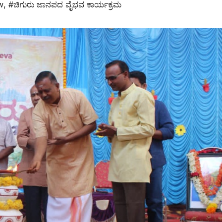
w
,
#ಚಿಗುರು ಜಾನಪದ ವೈಭವ ಕಾರ್ಯಕ್ರಮ