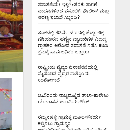
ತಪಾಸಣೆಯೇ ಇಲ್ಲ?•ಸರಕು ಸಾಗಣೆ
ವಾಹನಗಳಿಂದ ವಸೂಲಿಗೆ ಪೊಲೀಸ್ ಮತ್ತು
ಅರಣ್ಯ ಇಲಾಖೆ ಸಿಬ್ಬಂದಿ?
ತೂಕದಲ್ಲಿ ಕಡಿಮೆ, ಹಣದಲ್ಲಿ ಹೆಚ್ಚು: ಚಿಕ್ಕ
ಗಡಿಯಾರದ ಹಣ್ಣಿನ ವ್ಯಾಪಾರಿಗಳ ವಿರುದ್ಧ
ಗ್ರಾಹಕರ ಆರೋಪ ತಪಾಸಣೆ ನಡೆಸಿ ಕಠಿಣ
ಕ್ರಮಕ್ಕೆ ಸಾರ್ವಜನಿಕರ ಒತ್ತಾಯ
ರಾಷ್ಟ್ರೀಯ ವೈದ್ಯರ ದಿನಾಚರಣೆಯಲ್ಲಿ
ಮೈಸೂರಿನ ವೈದ್ಯರ ಮತ್ತೊಂದು
ಯಶೋಗಾಥೆ
ಜು.5ರಂದು ರಾಜ್ಯಮಟ್ಟದ ಶಾಲಾ-ಕಾಲೇಜು
ಯೋಗಾಸನ ಚಾಂಪಿಯನ್‌ಶಿಪ್
ರಮ್ಮನಹಳ್ಳಿ ಗ್ರಾಮಕ್ಕೆ ಮೂಲಸೌಕರ್ಯ
ಕಲ್ಪಿಸಲು ಗ್ರಾಮಸ್ಥರ
ಆಗ್ರಹಲೋಕೋಪಯೋಗಿ ಸಚಿವ ಸತೀಶ್