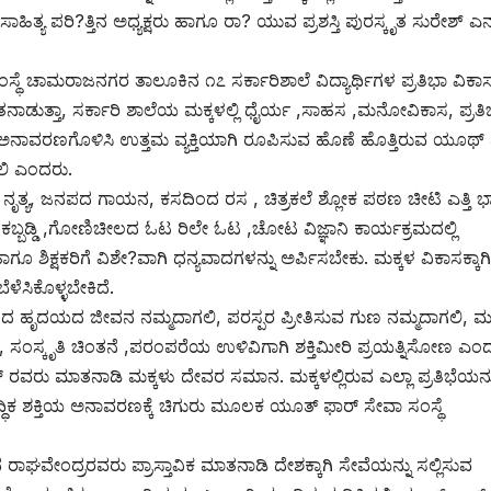
 ಸಾಹಿತ್ಯ ಪರಿ?ತ್ತಿನ ಅಧ್ಯಕ್ಷರು ಹಾಗೂ ರಾ? ಯುವ ಪ್ರಶಸ್ತಿ ಪುರಸ್ಕೃತ ಸುರೇಶ್ ಎ
 ಚಾಮರಾಜನಗರ ತಾಲೂಕಿನ ೧೭ ಸರ್ಕಾರಿಶಾಲೆ ವಿದ್ಯಾರ್ಥಿಗಳ ಪ್ರತಿಭಾ ವಿಕಾಸಕ್
ನಾಡುತ್ತಾ, ಸರ್ಕಾರಿ ಶಾಲೆಯ ಮಕ್ಕಳಲ್ಲಿ ಧೈರ್ಯ ,ಸಾಹಸ ,ಮನೋವಿಕಾಸ, ಪ್ರತಿಭ
ು ಅನಾವರಣಗೊಳಿಸಿ ಉತ್ತಮ ವ್ಯಕ್ತಿಯಾಗಿ ರೂಪಿಸುವ ಹೊಣೆ ಹೊತ್ತಿರುವ ಯೂಥ್
ಯಲಿ ಎಂದರು.
ನಪದ ನೃತ್ಯ, ಜನಪದ ಗಾಯನ, ಕಸದಿಂದ ರಸ , ಚಿತ್ರಕಲೆ ಶ್ಲೋಕ ಪಠಣ ಚೀಟಿ ಎತ್ತಿ 
ಬ್ಬಡ್ಡಿ ,ಗೋಣಿಚೀಲದ ಓಟ ರಿಲೇ ಓಟ ,ಚೋಟ ವಿಜ್ಞಾನಿ ಕಾರ್ಯಕ್ರಮದಲ್ಲಿ
 ಶಿಕ್ಷಕರಿಗೆ ವಿಶೇ?ವಾಗಿ ಧನ್ಯವಾದಗಳನ್ನು ಅರ್ಪಿಸಬೇಕು. ಮಕ್ಕಳ ವಿಕಾಸಕ್ಕಾಗಿ
ೆಸಿಕೊಳ್ಳಬೇಕಿದೆ.
ದದ ಹೃದಯದ ಜೀವನ ನಮ್ಮದಾಗಲಿ, ಪರಸ್ಪರ ಪ್ರೀತಿಸುವ ಗುಣ ನಮ್ಮದಾಗಲಿ, ಮಕ
್ತಿ, ಸಂಸ್ಕೃತಿ ಚಿಂತನೆ ,ಪರಂಪರೆಯ ಉಳಿವಿಗಾಗಿ ಶಕ್ತಿಮೀರಿ ಪ್ರಯತ್ನಿಸೋಣ ಎಂ
ವರು ಮಾತನಾಡಿ ಮಕ್ಕಳು ದೇವರ ಸಮಾನ. ಮಕ್ಕಳಲ್ಲಿರುವ ಎಲ್ಲಾ ಪ್ರತಿಭೆಯನ್ನ
ದ್ಧಿಕ ಶಕ್ತಿಯ ಅನಾವರಣಕ್ಕೆ ಚಿಗುರು ಮೂಲಕ ಯೂತ್ ಫಾರ್ ಸೇವಾ ಸಂಸ್ಥೆ
 ರಾಘವೇಂದ್ರರವರು ಪ್ರಾಸ್ತಾವಿಕ ಮಾತನಾಡಿ ದೇಶಕ್ಕಾಗಿ ಸೇವೆಯನ್ನು ಸಲ್ಲಿಸುವ