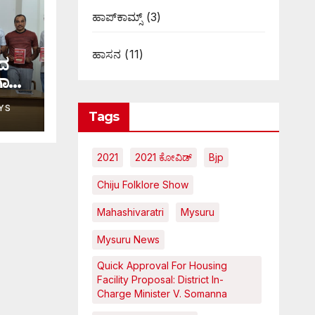
ಹಾಪ್‌ಕಾಮ್ಸ್‌
(3)
ಹಾಸನ
(11)
ಟದ
ಗಾಸನ
YS
Tags
2021
2021 ಕೋವಿಡ್‌
Bjp
Chiju Folklore Show
Mahashivaratri
Mysuru
Mysuru News
Quick Approval For Housing
Facility Proposal: District In-
Charge Minister V. Somanna