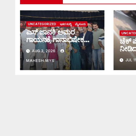
UNCATEGORIZED
ಇತರ ಸುದ್ದಿ
ಮೈಸೂರು
ಎಸ್ ಜಾನಕಿ ಅಮರ
UNCATE
ಗಾಯನಕ್ಕೆ ಗಾನಾಭಿಷೇಕ
ಚೆಕ್ 
ನಮನ
ನೀಡಿ
AUG 3, 2026
ಇಲ್ಲ?
JUL 1
MAHESH.MYS
ವಾಹನ
ಪೊಲೀಸ
ಇಲಾಖೆ