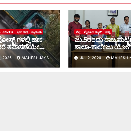
GORIZED
ಇತರ ಸುದ್ದಿ
ಮೈಸೂರು
ಜಿಲ್ಲೆ
ಮೈಸೂರು ನ್ಯೂಸ್
ಸುದ್ದಿ
ಪೋಸ್ಟ್ ಗಳಲ್ಲಿ ಹಣ
ಜು.5ರಂದು ರಾಜ್ಯಮಟ್
ದರೆ ತಪಾಸಣೆಯೇ
ಶಾಲಾ-ಕಾಲೇಜು ಯೋ
•ಸರಕು ಸಾಗಣೆ
ಚಾಂಪಿಯನ್‌ಶಿಪ್
1, 2026
MAHESH.MYS
JUL 2, 2026
MAHESH.
ಗಳಿಂದ ವಸೂಲಿಗೆ
್ ಮತ್ತು ಅರಣ್ಯ
 ಸಿಬ್ಬಂದಿ?