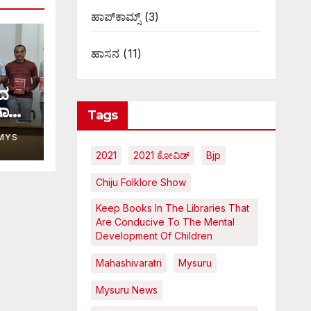
ಹಾಪ್‌ಕಾಮ್ಸ್‌
(3)
ಹಾಸನ
(11)
ಟದ
ಗಾಸನ
Tags
MYS
2021
2021 ಕೋವಿಡ್‌
Bjp
Chiju Folklore Show
Keep Books In The Libraries That
Are Conducive To The Mental
Development Of Children
Mahashivaratri
Mysuru
Mysuru News