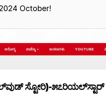
ಆರೋಗ್ಯ
ವಾಣಿಜ್ಯ
ಅಂಕಣಗಳು
YOUTUBE
ವ
್‌ವುಡ್ ಸ್ಟೋರಿ)-೫೭ರಿಯಲ್‌ಸ್ಟಾರ್