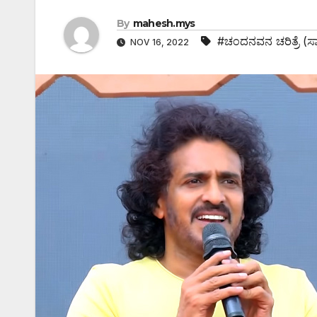
By
mahesh.mys
#ಚಂದನವನ ಚರಿತ್ರೆ (ಸ್
NOV 16, 2022