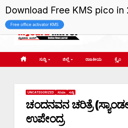
Skip
Fri. Aug 7th, 2026
2:25:58 AM
to
content
Free office activator KMS
ಸುದ್ದಿ
ಜಿಲ್ಲೆ
ರಾಜಕೀಯ
ಕ್ರೈಂ
UNCATEGORIZED
ಸಿನಿಮಾ
ಸುದ್ದಿ
ಚಂದನವನ ಚರಿತ್ರೆ (ಸ್ಯಾಂಡಲ
ಉಪೇಂದ್ರ