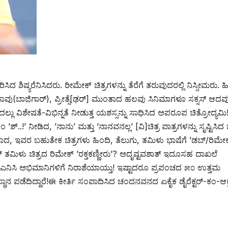
 ಶಿಷ್ಯರೆನಿಸಿದರು. ರೀಮೇಕ್ ಚಿತ್ರಗಳನ್ನು ತೆರೆಗೆ ತರುವುದರಲ್ಲಿ ನಿಸ್ಸೀಮರು. ಹ
ು(ಬಾಜ಼ಿಗಾರ್), ಪ್ರೀತ್ಸೆ[ಢರ್] ಮುಂತಾದ ಹಲವು ಸಿನಿಮಾಗಳೂ ಸಕ್ಸಸ್ ಆದವು
ದಲ್ಲು ವಿಶೇಷತೆ-ವಿಭಿನ್ನತೆ ನೀಡುತ್ತ ಯಶಸ್ಸನ್ನು ಸಾಧಿಸಿದ ಅಪರೂಪ ಚಿತ್ರೋದ್ಯಮಿ
ಿಲಂ ’ಶ್..!’ ನೀಡಿದ, ’ನಾನು’ ಮತ್ತು ’ನಾನವನಲ್ಲ’ [ವಿ]ಚಿತ್ರ ಪಾತ್ರಗಳನ್ನು ಸೃಷ್ಟಿಸಿದ ಚ
ಾದ, ಇವರ ಬಹುತೇಕ ಚಿತ್ರಗಳು ಹಿಂದಿ, ತೆಲುಗು, ತಮಿಳು ಭಾಷೆಗೆ ’ಡಬ್/ರಿಮೇಕ
ರ್ ತಮಿಳು ಚಿತ್ರದ ರಿಮೇಕ್ ’ರಕ್ತಕಣ್ಣೀರು’? ಅದೃಷ್ಟವಶಾತ್ ಇದೂಸಹ ದಾಖಲೆ
ನಿಸಿ ಅಭಿಮಾನಿಗಳಿಗೆ ನಿರಾಶೆಯಾಯ್ತು! ಇಷ್ಟಾದರೂ ಪ್ರಪಂಚದ ೫೦ ಉತ್ತಮ
ಲಿ ಸ್ಥಾನ ಪಡೆದಿದ್ದಾರೆ!ಈ ಕೀರ್ತಿ ಸಂಪಾದಿಸಿದ ಚಂದನವನದ ಏಕೈಕ ಡೈರೆಕ್ಟರ್-ಕಂ-ಆಕ