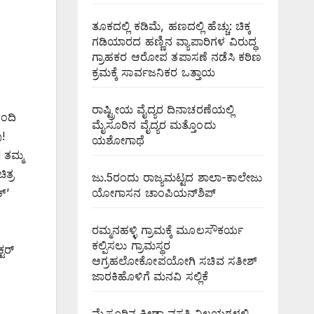
ತೂಕದಲ್ಲಿ ಕಡಿಮೆ, ಹಣದಲ್ಲಿ ಹೆಚ್ಚು: ಚಿಕ್ಕ
ಗಡಿಯಾರದ ಹಣ್ಣಿನ ವ್ಯಾಪಾರಿಗಳ ವಿರುದ್ಧ
ಗ್ರಾಹಕರ ಆರೋಪ ತಪಾಸಣೆ ನಡೆಸಿ ಕಠಿಣ
ಕ್ರಮಕ್ಕೆ ಸಾರ್ವಜನಿಕರ ಒತ್ತಾಯ
ರಾಷ್ಟ್ರೀಯ ವೈದ್ಯರ ದಿನಾಚರಣೆಯಲ್ಲಿ
ಿಂದಿ
ಮೈಸೂರಿನ ವೈದ್ಯರ ಮತ್ತೊಂದು
!
ಯಶೋಗಾಥೆ
! ತಮ್ಮ
ಿತ್ರ
ಜು.5ರಂದು ರಾಜ್ಯಮಟ್ಟದ ಶಾಲಾ-ಕಾಲೇಜು
ಯೋಗಾಸನ ಚಾಂಪಿಯನ್‌ಶಿಪ್
್’
ರಮ್ಮನಹಳ್ಳಿ ಗ್ರಾಮಕ್ಕೆ ಮೂಲಸೌಕರ್ಯ
ಕಲ್ಪಿಸಲು ಗ್ರಾಮಸ್ಥರ
್ಟರ್
ಆಗ್ರಹಲೋಕೋಪಯೋಗಿ ಸಚಿವ ಸತೀಶ್
ಜಾರಕಿಹೊಳಿಗೆ ಮನವಿ ಸಲ್ಲಿಕೆ
ಮೈಸೂರಿನ ಕ್ರೀಡಾ ವಸತಿ ನಿಲಯಗಳಲ್ಲಿ