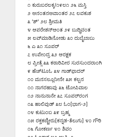
೧ ಕುರುಬರಲಕ್ಕ/೧೯೮೧ ೨೬ ಮಸ್ತಿ
೨ ಅನಂತನಅವಾಂತರ ೨೭ ಲವಕುಶ
೩ ’ಶ್’ ೨೮ ಶ್ರೀಮತಿ
೪ ಆಪರೇಶನ್‌ಅಂತ ೨೯ ಬುದ್ಧಿವಂತ
೫ ಲವ್‌ಮಾಡಿನೋಡು ೩೦ ದುಬೈಬಾಬು
೬ ಎ ೩೧ ಸೂಪರ್
೭ ಉಪೇಂದ್ರ ೩೨ ಆರಕ್ಷಕ
೮ ಪ್ರೀತ್ಸೆ ೩೩ ಕಠಾರಿವೀರ ಸುರಸುಂದರಾಂಗಿ
೯ ಹೆಚ್‌ಟೂಓ ೩೪ ಗಾಡ್‌ಫ಼ಾದರ್
೧೦ ಮನಸಲ್ಲೂನೀನೇ ೩೫ ಕಲ್ಪನ
೧೧ ನಾಗರಹಾವು ೩೬ ಟೋಪಿವಾಲ
೧೨ ನಾನುನಾನೇ ೩೭ ಸೂಪರ್‌ರಂಗ
೧೩ ಹಾಲಿವುಡ್ ೩೮ ಓಂ[ಭಾಗ-೨]
೧೪ ಕುಟುಂಬ ೩೯ ಬ್ರಹ್ಮ
೧೫ ರಕ್ತಕಣ್ಣೀರು[ಕನ್ನಡ-ತೆಲುಗು] ೪೦ ಗೌರಿ
೧೬ ಗೋಕರ್ಣ ೪೧ ಶಿವಂ
೧೭ ಓಂಕಾರ ೪೨ ಉಪ್ಪಿ-೨