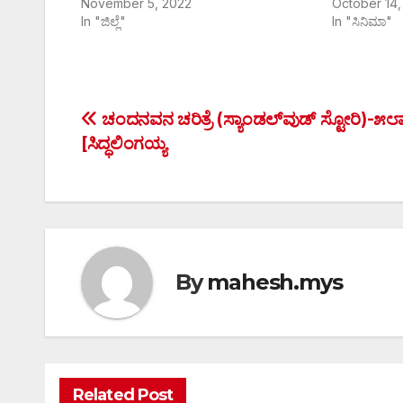
November 5, 2022
October 14,
In "ಜಿಲ್ಲೆ"
In "ಸಿನಿಮಾ"
Post
ಚಂದನವನ ಚರಿತ್ರೆ (ಸ್ಯಾಂಡಲ್‌ವುಡ್ ಸ್ಟೋರಿ)-೫
[ಸಿದ್ಧಲಿಂಗಯ್ಯ
navigation
By
mahesh.mys
Related Post