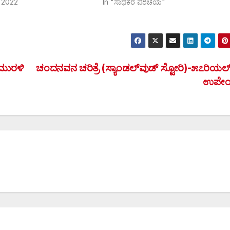
 2022
In "ಸಾಧಕರ ಪರಿಚಯ"
೮ಮುರಳಿ
ಚಂದನವನ ಚರಿತ್ರೆ (ಸ್ಯಾಂಡಲ್‌ವುಡ್ ಸ್ಟೋರಿ)-೫೭ರಿಯಲ್‌ಸ
ಉಪೇಂದ