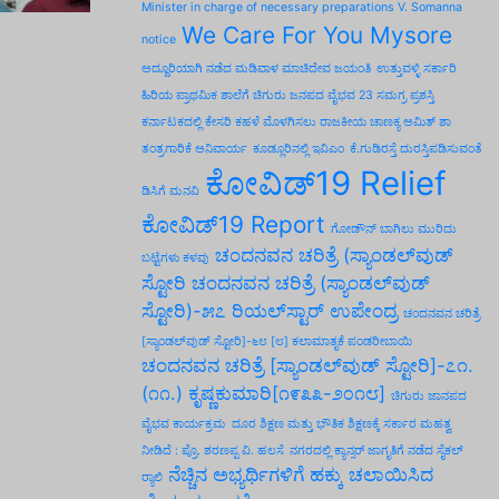
Minister in charge of necessary preparations V. Somanna
We Care For You Mysore
notice
ಅದ್ದೂರಿಯಾಗಿ ನಡೆದ ಮಡಿವಾಳ ಮಾಚಿದೇವ ಜಯಂತಿ
ಉತ್ತುವಳ್ಳಿ ಸರ್ಕಾರಿ
ಹಿರಿಯ ಪ್ರಾಥಮಿಕ ಶಾಲೆಗೆ ಚಿಗುರು ಜನಪದ ವೈಭವ 23 ಸಮಗ್ರ ಪ್ರಶಸ್ತಿ
ಕರ್ನಾಟಕದಲ್ಲಿ ಕೇಸರಿ ಕಹಳೆ ಮೊಳಗಿಸಲು ರಾಜಕೀಯ ಚಾಣಕ್ಯ ಅಮಿತ್ ಶಾ
ತಂತ್ರಗಾರಿಕೆ ಅನಿವಾರ್ಯ
ಕೂಡ್ಲೂರಿನಲ್ಲಿ ಇವಿಎಂ
ಕೆ.ಗುಡಿರಸ್ತೆ ದುರಸ್ತಿಪಡಿಸುವಂತೆ
ಕೋವಿಡ್‌19 Relief
ಡಿಸಿಗೆ ಮನವಿ
ಕೋವಿಡ್‌19 Report
ಗೋಡೌನ್ ಬಾಗಿಲು ಮುರಿದು
ಚಂದನವನ ಚರಿತ್ರೆ (ಸ್ಯಾಂಡಲ್‌ವುಡ್
ಬಟ್ಟೆಗಳು ಕಳವು
ಸ್ಟೋರಿ
ಚಂದನವನ ಚರಿತ್ರೆ (ಸ್ಯಾಂಡಲ್‌ವುಡ್
ಸ್ಟೋರಿ)-೫೭ ರಿಯಲ್‌ಸ್ಟಾರ್ ಉಪೇಂದ್ರ
ಚಂದನವನ ಚರಿತ್ರೆ
[ಸ್ಯಾಂಡಲ್‌ವುಡ್ ಸ್ಟೋರಿ]-೬೮ [೮] ಕಲಾಮಾತೃಕೆ ಪಂಡರೀಬಾಯಿ
ಚಂದನವನ ಚರಿತ್ರೆ [ಸ್ಯಾಂಡಲ್‌ವುಡ್ ಸ್ಟೋರಿ]-೭೧.
(೧೧.) ಕೃಷ್ಣಕುಮಾರಿ[೧೯೩೩-೨೦೧೮]
ಚಿಗುರು ಜಾನಪದ
ವೈಭವ ಕಾರ್ಯಕ್ರಮ
ದೂರ ಶಿಕ್ಷಣ ಮತ್ತು ಭೌತಿಕ ಶಿಕ್ಷಣಕ್ಕೆ ಸರ್ಕಾರ ಮಹತ್ವ
ನೀಡಿದೆ : ಪ್ರೊ. ಶರಣಪ್ಪ ವಿ. ಹಲಸೆ
ನಗರದಲ್ಲಿ ಕ್ಯಾನ್ಸರ್ ಜಾಗೃತಿಗೆ ನಡೆದ ಸೈಕಲ್
ನೆಚ್ಚಿನ ಅಭ್ಯರ್ಥಿಗಳಿಗೆ ಹಕ್ಕು ಚಲಾಯಿಸಿದ
ರ್‍ಯಾಲಿ