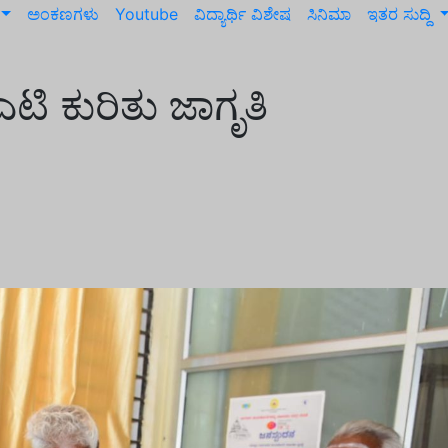
ಅಂಕಣಗಳು
Youtube
ವಿದ್ಯಾರ್ಥಿ ವಿಶೇಷ
ಸಿನಿಮಾ
ಇತರ ಸುದ್ದಿ
ಎಟಿ ಕುರಿತು ಜಾಗೃತಿ