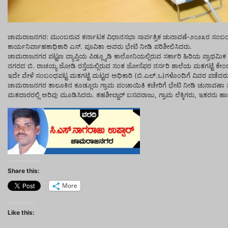
ಚಾಮರಾಜನಗರ: ಮುಂಬರುವ ಕರ್ನಾಟಕ ವಿಧಾನಸಭಾ ಸಾರ್ವತ್ರಿಕ ಚುನಾವಣೆ-೨೦೨೩ರ ಸಂಬಂಧ ವಿವಿ
ಕಾರ್ಯನಿರ್ವಾಹಕಾಧಿಕಾರಿ ಎಸ್. ಪೂವಿತಾ ಅವರು ಭೇಟಿ ನೀಡಿ ಪರಿಶೀಲಿಸಿದರು.
ಚಾಮರಾಜನಗರ ಪಟ್ಟಣ ವ್ಯಾಪ್ತಿಯ ಪಿಡ್ಲ್ಯೂಡಿ ಕಾಲೋನಿಯಲ್ಲಿರುವ ಸರ್ಕಾರಿ ಹಿರಿಯ ಪ್ರಾಥಮಿಕ 
ನಗರದ ಬಿ. ರಾಚಯ್ಯ ಜೋಡಿ ರಸ್ತೆಯಲ್ಲಿರುವ ಸಂತ ಜೋಸೆಫರ ನರ್ಸರಿ ಶಾಲೆಯ ಮತಗಟ್ಟೆ ಕೇಂದ್ರಗಳ
ಇದೇ ವೇಳೆ ಸಂಬಂಧಪಟ್ಟ ಮತಗಟ್ಟೆ ಮಟ್ಟದ ಅಧಿಕಾರಿ (ಬಿ.ಎಲ್.ಒ)ಗಳೊಂದಿಗೆ ವಿವರ ಪಡೆದರು
ಚಾಮರಾಜನಗರ ತಾಲೂಕಿನ ಕೂಡ್ಲೂರು ಗ್ರಾಮ ಪಂಚಾಯಿತಿ ಕಚೇರಿಗೆ ಭೇಟಿ ನೀಡಿ ಚುನಾವಣಾ ಸಂಧ
ಮತದಾರರಲ್ಲಿ ಅರಿವು ಮೂಡಿಸಿದರು. ತಹಶೀಲ್ದಾರ್ ಬಸವರಾಜು, ಗ್ರಾಮ ಲೆಕ್ಕಿಗರು, ಇತರರು ಹಾಜ
Share this:
More
Like this: