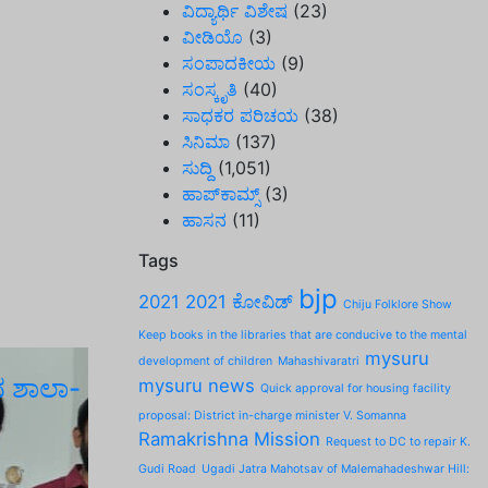
ವಿದ್ಯಾರ್ಥಿ ವಿಶೇಷ
(23)
ವೀಡಿಯೊ
(3)
ಸಂಪಾದಕೀಯ
(9)
ಸಂಸ್ಕೃತಿ
(40)
ಸಾಧಕರ ಪರಿಚಯ
(38)
ಸಿನಿಮಾ
(137)
ಸುದ್ದಿ
(1,051)
ಹಾಪ್‌ಕಾಮ್ಸ್‌
(3)
ಹಾಸನ
(11)
Tags
bjp
2021
2021 ಕೋವಿಡ್‌
Chiju Folklore Show
Keep books in the libraries that are conducive to the mental
mysuru
development of children
Mahashivaratri
ದ ಶಾಲಾ-
mysuru news
Quick approval for housing facility
proposal: District in-charge minister V. Somanna
Ramakrishna Mission
Request to DC to repair K.
Gudi Road
Ugadi Jatra Mahotsav of Malemahadeshwar Hill: