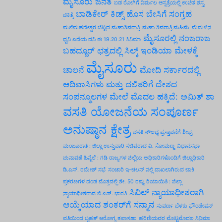
ಮೈಸೂರು ಜನತೆ
ಬಡ ರೋಗಿಗೆ ನಿರ್ಮಲ ಆಸ್ಪತ್ರೆಯಲ್ಲಿ ಉಚಿತ ಶಸ್ತೃ
ಬಾಡಿಕೇರ್ ಕಿಡ್ಸ್ ಹೊಸ ಬೇಸಿಗೆ ಸಂಗ್ರಹ
ಚಿಕಿತ್ಸೆ
ಮಲೆಮಹದೇಶ್ವರ ಬೆಟ್ಟದ ಮಹಾಶಿವರಾತ್ರಿ
ಮಹಾ ಶಿವರಾತ್ರಿ ಮಹಿಮೆ
ಮೆದುಳಿನ
ಮೈಸೂರಲ್ಲಿ ನಂಜರಾಜ
ಧ್ವನಿ ಎದೆಯ ದನಿ ಈ 19.20.21 ಸಿನಿಮಾ
ಬಹದ್ದೂರ್ ಛತ್ರದಲ್ಲಿ ಸಿಲ್ಕ್ ಇಂಡಿಯಾ ಮೇಳಕ್ಕೆ
ಮೈಸೂರು
ಚಾಲನೆ
ಮೋದಿ ಸರ್ಕಾರದಲ್ಲಿ
ಆದಿವಾಸಿಗಳು ಮತ್ತು ದಲಿತರಿಗೆ ದೇಶದ
ಸಂಪನ್ಮೂಲಗಳ ಮೇಲೆ ಮೊದಲ ಹಕ್ಕಿದೆ: ಅಮಿತ್ ಶಾ
ವಸತಿ ಯೋಜನೆಯ ಸಂಪೂರ್ಣ
ಅನುಷ್ಠಾನ ಕ್ಷೇತ್ರ
ವಸತಿ ಸೌಲಭ್ಯ ಪ್ರಸ್ತಾವನೆಗೆ ಶೀಘ್ರ
ಮಂಜೂರಾತಿ : ಜಿಲ್ಲಾ ಉಸ್ತುವಾರಿ ಸಚಿವರಾದ ವಿ. ಸೋಮಣ್ಣ
ವಿಧಾನಸಭಾ
ಚುನಾವಣೆ ಹಿನ್ನೆಲೆ : ಗಡಿ ರಾಜ್ಯಗಳ ಜಿಲ್ಲೆಯ ಅಧಿಕಾರಿಗಳೊಂದಿಗೆ ಜಿಲ್ಲಾಧಿಕಾರಿ
ಡಿ.ಎಸ್. ರಮೇಶ್ ಸಭೆ
ಸಂಚಾರಿ ಇ-ಚಲನ್ ನಲ್ಲಿ ದಾಖಲಾಗಿರುವ ಬಾಕಿ
ಪ್ರಕರಣಗಳ ದಂಡ ಮೊತ್ತದಲ್ಲಿ ಶೇ. 50 ರಷ್ಟು ರಿಯಾಯಿತಿ : ಜಿಲ್ಲಾ
ಸಿವಿಲ್ ನ್ಯಾಯಾಧೀಶರಾಗಿ
ನ್ಯಾಯಾಧೀಶರಾದ ಬಿ.ಎಸ್. ಭಾರತಿ
ಆಯ್ಕೆಯಾದ ಶಂಕರ್‌ಗೆ ಸನ್ಮಾನ
ಸುವರ್ಣ ಬೆಳಕು ಫೌಂಡೇಷನ್
ವತಿಯಿಂದ ಬೃಹತ್ ಆರೋಗ್ಯ ತಪಾಸಣಾ
ಹರಿಣಿಯವರ ಮೊಟ್ಟಮೊದಲ ಸಿನಿಮಾ