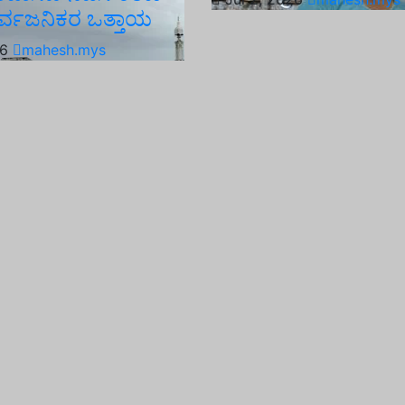
ಸಾರ್ವಜನಿಕರ ಒತ್ತಾಯ
26
mahesh.mys