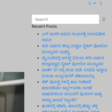
Recent Posts
ಎಸ್ ಜಾನಕಿ ಅಮರ ಗಾಯನಕ್ಕೆ ಗಾನಾಭಿಷೇಕ
ನಮನ
4ನೇ ವರ್ಷದ ಜಿಲ್ಲಾ ಮಟ್ಟದ ಸೈಕಲ್ ಪೋಲೋ
ಪಂದ್ಯಾವಳಿ ಯಶಸ್ವಿ
ಮೈಸೂರಿನಲ್ಲಿ ಆಗಸ್ಟ್‌ 2ರಂದು 4ನೇ ವರ್ಷದ
ಜಿಲ್ಲಾಮಟ್ಟದ ಸೈಕಲ್ ಪೋಲೋ ಪಂದ್ಯಾವಳಿ
ವಾರ್ಡ್ 51 ರಲ್ಲಿ ಕಸದ ರಾಶಿ: ಸಿಸಿಟಿವಿ ಇದ್ದರೂ
ನಿಯಮ ಉಲ್ಲಂಘನೆಗೆ ಕಡಿವಾಣವಿಲ್ಲ
ಚೆಕ್ ಪೋಸ್ಟ್ ಗಳಲ್ಲಿ ಹಣ ನೀಡಿದರೆ
ತಪಾಸಣೆಯೇ ಇಲ್ಲ?•ಸರಕು ಸಾಗಣೆ
ವಾಹನಗಳಿಂದ ವಸೂಲಿಗೆ ಪೊಲೀಸ್ ಮತ್ತು
ಅರಣ್ಯ ಇಲಾಖೆ ಸಿಬ್ಬಂದಿ?
ತೂಕದಲ್ಲಿ ಕಡಿಮೆ, ಹಣದಲ್ಲಿ ಹೆಚ್ಚು: ಚಿಕ್ಕ
ಗಡಿಯಾರದ ಹಣ್ಣಿನ ವ್ಯಾಪಾರಿಗಳ ವಿರುದ್ಧ