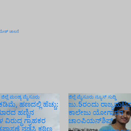
್. ರಮೇಶ್ ಚಾಲನೆ
ಿ
ಜಿಲ್ಲೆ
ಮಂಡ್ಯ
ಮೈಸೂರು
ಜಿಲ್ಲೆ
ಮೈಸೂರು ನ್ಯೂಸ್
ಸುದ್ದಿ
ಕಡಿಮೆ, ಹಣದಲ್ಲಿ ಹೆಚ್ಚು:
ಜು.5ರಂದು ರಾಜ್ಯಮಟ್ಟ
ಿಯಾರದ ಹಣ್ಣಿನ
ಕಾಲೇಜು ಯೋಗಾಸನ
ಳ ವಿರುದ್ಧ ಗ್ರಾಹಕರ
ಚಾಂಪಿಯನ್‌ಶಿಪ್
ಾಸಣೆ ನಡೆಸಿ ಕಠಿಣ
Jul 2, 2026
mahesh.mys