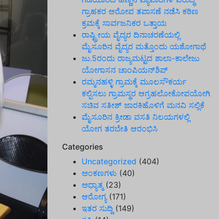
ಗ್ರಾಹಕರ ಆರೋಪ ತಪಾಸಣೆ ನಡೆಸಿ ಕಠಿಣ
ಕ್ರಮಕ್ಕೆ ಸಾರ್ವಜನಿಕರ ಒತ್ತಾಯ
ರಾಷ್ಟ್ರೀಯ ವೈದ್ಯರ ದಿನಾಚರಣೆಯಲ್ಲಿ
ಮೈಸೂರಿನ ವೈದ್ಯರ ಮತ್ತೊಂದು ಯಶೋಗಾಥೆ
ಜು.5ರಂದು ರಾಜ್ಯಮಟ್ಟದ ಶಾಲಾ-ಕಾಲೇಜು
ಯೋಗಾಸನ ಚಾಂಪಿಯನ್‌ಶಿಪ್
ರಮ್ಮನಹಳ್ಳಿ ಗ್ರಾಮಕ್ಕೆ ಮೂಲಸೌಕರ್ಯ
ಕಲ್ಪಿಸಲು ಗ್ರಾಮಸ್ಥರ ಆಗ್ರಹಲೋಕೋಪಯೋಗಿ
ಸಚಿವ ಸತೀಶ್ ಜಾರಕಿಹೊಳಿಗೆ ಮನವಿ ಸಲ್ಲಿಕೆ
ಮೈಸೂರಿನ ಕ್ರೀಡಾ ವಸತಿ ನಿಲಯಗಳಲ್ಲಿ
ಯೋಗ ತರಬೇತಿ ಆರಂಭಿಸಿ
Categories
Uncategorized
(404)
ಅಂಕಣಗಳು
(40)
ಅಧ್ಯಾತ್ಮ
(23)
ಆರೋಗ್ಯ
(171)
ಇತರ ಸುದ್ದಿ
(149)